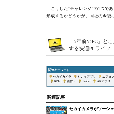
こうした“チャレンジ”の1つで
形成するかどうかが、同社の今後
「5年前のPC」と
する快適PCライフ
関連キーワード
セカイカメラ
|
セカイアプリ
|
エアタ
|
RPG
|
頓智・
|
Twitter
|
ARアプリ
関連記事
セカイカメラがソーシャ