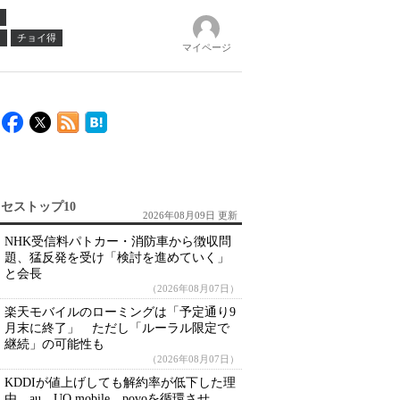
ノ
チョイ得
マイページ
セストップ10
2026年08月09日 更新
NHK受信料パトカー・消防車から徴収問
題、猛反発を受け「検討を進めていく」
と会長
（2026年08月07日）
楽天モバイルのローミングは「予定通り9
月末に終了」 ただし「ルーラル限定で
継続」の可能性も
（2026年08月07日）
KDDIが値上げしても解約率が低下した理
由 au、UQ mobile、povoを循環させ