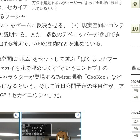
万個を超えるボムがユーザーによって全世界に設置さ
は、セカイア
れているという
るソーシャ
ストをゲームに反映させる、（3）現実空間にコンテ
だと説明する。また、多数のデベロッパーが参加でき
げる考えで、APIの整備などを進めている。
空間に“ボム”をセットして遊ぶ「ばくはつカブー
セカイを花で埋めつくす”というコンセプトの
過
のARキャラクターが登場するTwitter機能「CooKoo」など
2026
うになるという。そして近日公開予定の注目作が、ア
8月
PG”「セカイユウシャ」だ。
4月
2024
12月
8月
4月