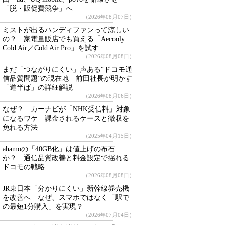
「脱・販促費競争」へ
（2026年08月07日）
ミストが出るハンディファンって涼しい
の？ 家電量販店でも買える「Aecooly
Cold Air／Cold Air Pro」を試す
（2026年08月08日）
まだ「つながりにくい」声ある“ドコモ通
信品質問題”の現在地 前田社長が明かす
「道半ば」の詳細解説
（2026年08月06日）
なぜ？ カーナビが「NHK受信料」対象
になるワケ 課金されるケースと徴収を
免れる方法
（2025年04月15日）
ahamoの「40GB化」は値上げの布石
か？ 通信品質改善と料金設定で揺れる
ドコモの戦略
（2026年08月08日）
JR東日本「分かりにくい」新幹線券売機
を改善へ なぜ、スマホではなく「駅で
の最短1分購入」を実現？
（2026年07月04日）