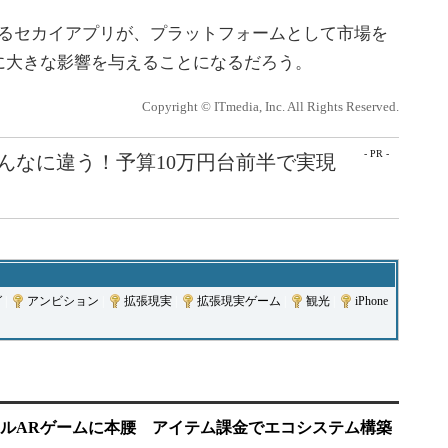
あるセカイアプリが、プラットフォームとして市場を
に大きな影響を与えることになるだろう。
Copyright © ITmedia, Inc. All Rights Reserved.
- PR -
こんなに違う！予算10万円台前半で実現
グ
|
アンビション
|
拡張現実
|
拡張現実ゲーム
|
観光
|
iPhone
ルARゲームに本腰 アイテム課金でエコシステム構築