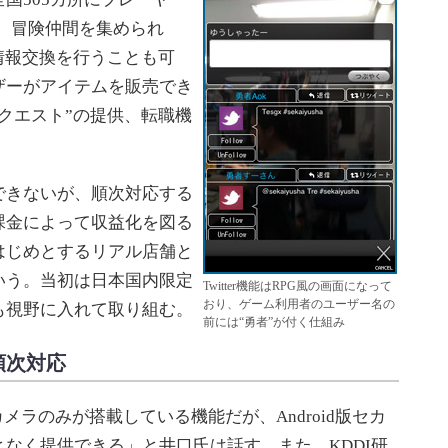
り、冒険仲間を集められ
で情報交換を行うことも可
ザーがアイテムを販売でき
クエスト”の提供、転職機
きないが、順次対応する
課金によって収益化を図る
はじめとするリアル店舗と
いう。当初は日本国内限定
Twitter機能はRPG風の画面になって
おり、ゲーム利用者のユーザー名の
も視野に入れて取り組む。
前には“勇者”が付く仕組み
順次対応
カメラのみが搭載している機能だが、Android版セカ
なく提供できる」と井口氏は話す。また、KDDI研