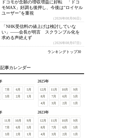
ドコモが念願の増収増益に好転 「ドコ
モMAX」好調も後押し、今後は“ロイヤル
ユーザー”を重視
（2026年08月06日）
「NHK受信料の値上げは検討していな
い」――会長が明言 スクランブル化を
求める声絶えず
（2026年08月07日）
ランキングトップ30
去記事カレンダー
年
2025年
7月
6月
5月
12月
11月
10月
9月
3月
2月
1月
8月
7月
6月
5月
4月
3月
2月
1月
年
2023年
11月
10月
9月
12月
11月
10月
9月
7月
6月
5月
8月
7月
6月
5月
3月
2月
1月
4月
3月
2月
1月