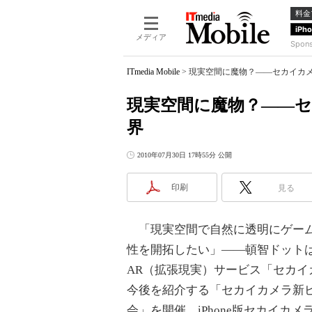
料金
iPh
メディア
Spon
ITmedia Mobile
>
現実空間に魔物？――セカイカメ
現実空間に魔物？――セ
界
2010年07月30日 17時55分 公開
印刷
見る
「現実空間で自然に透明にゲー
性を開拓したい」――頓智ドットは
AR（拡張現実）サービス「セカイ
今後を紹介する「セカイカメラ新
会」を開催。iPhone版セカイカ