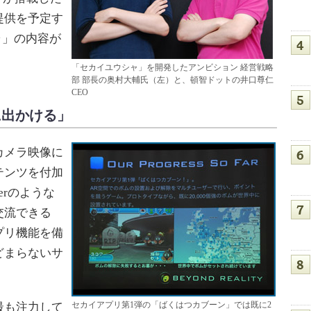
提供を予定す
ャ」の内容が
「セカイユウシャ」を開発したアンビション 経営戦略
部 部長の奥村大輔氏（左）と、頓智ドットの井口尊仁
CEO
に出かける」
カメラ映像に
テンツを付加
erのような
交流できる
プリ機能を備
どまらないサ
セカイアプリ第1弾の「ばくはつカブーン」では既に2
最も注力して