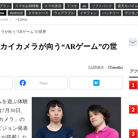
プラン
スマホお得情報
スマホ決済
ドコモ
ソフトバンク
楽天モバイル
au
スマホケース
ウェアラブル
イヤフォン
バッテリー
デジモ
one
Android
sored ｜
IIJmio
ラが向う“ARゲーム”の世界
カイカメラが向う“ARゲーム”の世
[山田祐介，
ITmedia
]
アク
Share
ムを遊ぶ体験
7月30日、
カメラ」の
ビジョン発表
メラが搭載した