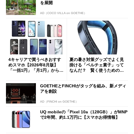
を展開
AD（COCO VILLA on GOETHE）
4キャリアで買うべきおすす
夏の暑さ対策グッズでよく見
めスマホ【2026年8月版】
掛ける「ペルチェ素子」って
「一括1円」「月1円」からお
なんだ？ 賢く使うための注
得なiPhone／Pixel／Galaxy
意点も
まで
GOETHEとFINCHIがタッグを組み、新メディ
アを創設
AD（FINCHI on GOETHE）
UQ mobileの「Pixel 10a（128GB）」がMNP
で2年間、約1.1万円に【スマホお得情報】