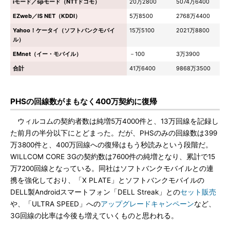
iモード／spモード（NTTドコモ）
20万2800
5074万6400
EZweb／IS NET（KDDI）
5万8500
2768万4400
Yahoo！ケータイ（ソフトバンクモバイ
15万5100
2021万8800
ル）
EMnet（イー・モバイル）
－100
3万3900
合計
41万6400
9868万3500
PHSの回線数がまもなく400万契約に復帰
ウィルコムの契約者数は純増5万4000件と、13万回線を記録し
た前月の半分以下にとどまった。だが、PHSのみの回線数は399
万3800件と、400万回線への復帰はもう秒読みという段階だ。
WILLCOM CORE 3Gの契約数は7600件の純増となり、累計で15
万7200回線となっている。同社はソフトバンクモバイルとの連
携を強化しており、「X PLATE」とソフトバンクモバイルの
DELL製Androidスマートフォン「DELL Streak」との
セット販売
や、「ULTRA SPEED」への
アップグレードキャンペーン
など、
3G回線の比率は今後も増えていくものと思われる。