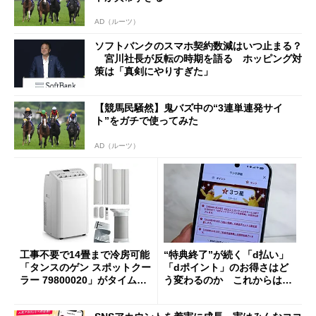
AD（ルーツ）
ソフトバンクのスマホ契約数減はいつ止まる？
宮川社長が反転の時期を語る ホッピング対
策は「真剣にやりすぎた」
【競馬民騒然】鬼バズ中の“3連単連発サイ
ト”をガチで使ってみた
AD（ルーツ）
工事不要で14畳まで冷房可能
“特典終了”が続く「d払い」
「タンスのゲン スポットクー
「dポイント」のお得さはど
ラー 79800020」がタイムセ
う変わるのか これからは
ールで10％オフの5万3999円
「dカード」の利用が得策？
に