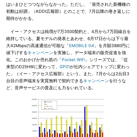
はいまひとつつながらなかった。ただし、「発売された新機種の
初動は好調」（KDDI広報部）とのことで、7月以降の巻き返しに
期待がかかる。
イー・アクセスは純増が7万3500契約と、4月から7万回線台を
維持している。夏モデルの発表とあわせ、6月17日からは下り最
大42Mbpsの高速通信が可能な「
EMOBILE G4
」を月額3880円に
値下げする
キャンペーン
を実施し、データ端末の販売促進を強
化。このおかげか売れ筋の「
Pocket WiFi
」シリーズでは、「従
来型のD25HWに変わって、
GP01
が社内シェアでトップに変わっ
た」（イー・アクセス広報部）という。また、7月からは2台目3
台目の音声端末を実質無料で契約できる
キャンペーン
を行うな
ど、音声サービスの普及にも力をいれている。