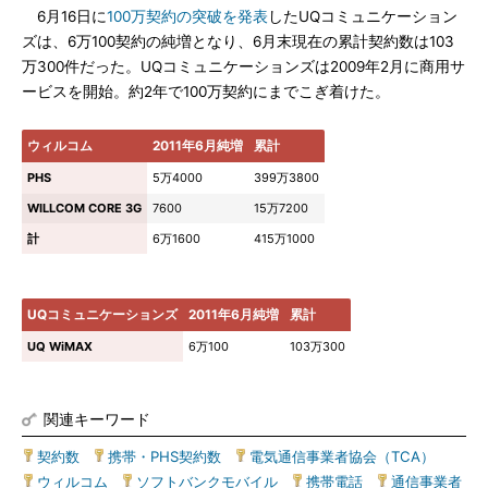
6月16日に
100万契約の突破を発表
したUQコミュニケーション
ズは、6万100契約の純増となり、6月末現在の累計契約数は103
万300件だった。UQコミュニケーションズは2009年2月に商用サ
ービスを開始。約2年で100万契約にまでこぎ着けた。
ウィルコム
2011年6月純増
累計
PHS
5万4000
399万3800
WILLCOM CORE 3G
7600
15万7200
計
6万1600
415万1000
UQコミュニケーションズ
2011年6月純増
累計
UQ WiMAX
6万100
103万300
関連キーワード
契約数
|
携帯・PHS契約数
|
電気通信事業者協会（TCA）
|
ウィルコム
|
ソフトバンクモバイル
|
携帯電話
|
通信事業者