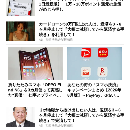
1日最新版】 1万～10万ポイント還元の施策
がめじろ押し
カードローン50万円以上の人は、返済を3～6
ヶ月停止して『大幅に減額してから返済する手
続き』を利用して！
AD（渋谷法務総合事務所）
折りたたみスマホ「OPPO Fi
あなたの街の「スマホ決済」
nd N6」を3カ月使って実感し
キャンペーンまとめ【2026年
た“真価” 仕事とプライベー
8月版】～PayPay、d払い、a
トで大活躍
u PAY、楽天ペイ
リボ地獄から抜け出したい人は、返済を3～6
ヶ月停止して『大幅に減額してから返済する手
続き』で完済して！
AD（渋谷法務総合事務所）