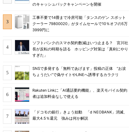
のキャッシュバックキャンペーンを開催
工事不要で14畳まで冷房可能「タンスのゲン スポット
クーラー 79800020」がタイムセールで10％オフの5万
3999円に
ソフトバンクのスマホ契約数減はいつ止まる？ 宮川社
長が反転の時期を語る ホッピング対策は「真剣にやり
すぎた」
SNSで多発する「無料であげます」投稿の正体 “お涙
ちょうだい”で偽サイトやLINEへ誘導するカラクリ
Rakuten Linkに「AI通話要約機能」、楽天モバイル契約
者は追加料金なしで使える
「ドコモの銀行」きょう始動 「d NEOBANK」消滅、
最大4.5％還元 強みは何か解説