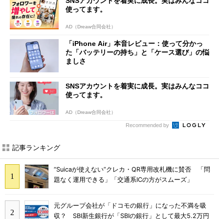
SNSアカウントを着実に成長。実はみんなココ
使ってます。
AD（Dreaw合同会社）
「iPhone Air」本音レビュー：使って分かっ
た「バッテリーの持ち」と「ケース選び」の悩
ましさ
SNSアカウントを着実に成長。実はみんなココ
使ってます。
AD（Dreaw合同会社）
Recommended by
記事ランキング
“Suicaが使えない”クレカ・QR専用改札機に賛否 「問
題なく運用できる」「交通系ICの方がスムーズ」
元グループ会社が「ドコモの銀行」になった不満を吸
収？ SBI新生銀行が「SBIの銀行」として最大5.2万円