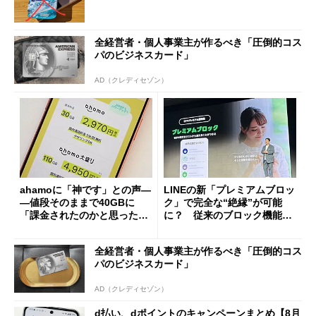
全経営者・個人事業主が作るべき「圧倒的コス
パのビジネスカード」
AD（クレディセゾン）
ahamoに「神です」との声―
LINEの新「プレミアムブロッ
―値段そのままで40GBに
ク」で完全な“絶縁”が可能
「課金されたのかと思った」
に？ 従来のブロック機能と
と戸惑いも
の決定的な違い
全経営者・個人事業主が作るべき「圧倒的コス
パのビジネスカード」
AD（クレディセゾン）
d払い、dポイントのキャンペーンまとめ【8月