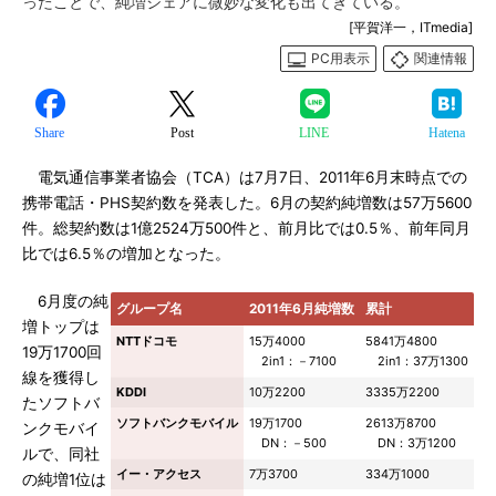
ったことで、純増シェアに微妙な変化も出てきている。
[平賀洋一，ITmedia]
PC用表示
関連情報
Share
Post
LINE
Hatena
電気通信事業者協会（TCA）は7月7日、2011年6月末時点での
携帯電話・PHS契約数を発表した。6月の契約純増数は57万5600
件。総契約数は1億2524万500件と、前月比では0.5％、前年同月
比では6.5％の増加となった。
6月度の純
グループ名
2011年6月純増数
累計
増トップは
NTTドコモ
15万4000
5841万4800
19万1700回
2in1：－7100
2in1：37万1300
線を獲得し
KDDI
10万2200
3335万2200
たソフトバ
ソフトバンクモバイル
19万1700
2613万8700
ンクモバイ
DN：－500
DN：3万1200
ルで、同社
イー・アクセス
7万3700
334万1000
の純増1位は