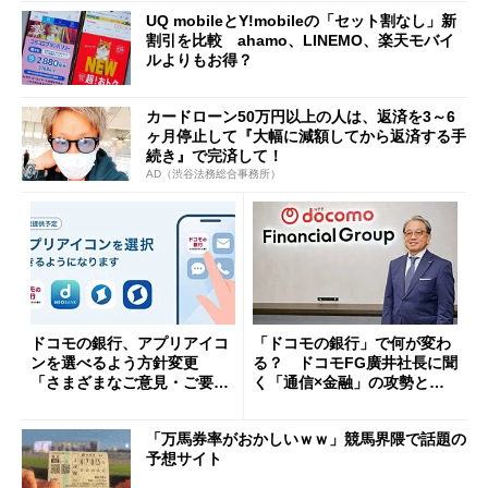
UQ mobileとY!mobileの「セット割なし」新
割引を比較 ahamo、LINEMO、楽天モバイ
ルよりもお得？
カードローン50万円以上の人は、返済を3～6
ヶ月停止して『大幅に減額してから返済する手
続き』で完済して！
AD（渋谷法務総合事務所）
ドコモの銀行、アプリアイコ
「ドコモの銀行」で何が変わ
ンを選べるよう方針変更
る？ ドコモFG廣井社長に聞
「さまざまなご意見・ご要望
く「通信×金融」の攻勢とグ
を踏まえ」
ループ戦略
「万馬券率がおかしいｗｗ」競馬界隈で話題の
予想サイト