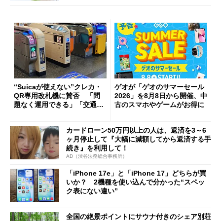
“Suicaが使えない”クレカ・
ゲオが「ゲオのサマーセール
QR専用改札機に賛否 「問
2026」を8月8日から開催、中
題なく運用できる」「交通系I
古のスマホやゲームがお得に
Cの方がスムーズ」
カードローン50万円以上の人は、返済を3～6
ヶ月停止して『大幅に減額してから返済する手
続き』を利用して！
AD（渋谷法務総合事務所）
「iPhone 17e」と「iPhone 17」どちらが買
いか？ 2機種を使い込んで分かった“スペッ
ク表にない違い”
全国の絶景ポイントにサウナ付きのシェア別荘