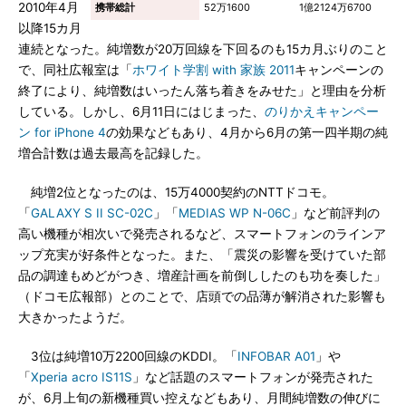
2010年4月
携帯総計
52万1600
1億2124万6700
以降15カ月
連続となった。純増数が20万回線を下回るのも15カ月ぶりのこと
で、同社広報室は「
ホワイト学割 with 家族 2011
キャンペーンの
終了により、純増数はいったん落ち着きをみせた」と理由を分析
している。しかし、6月11日にはじまった、
のりかえキャンペー
ン for iPhone 4
の効果などもあり、4月から6月の第一四半期の純
増合計数は過去最高を記録した。
純増2位となったのは、15万4000契約のNTTドコモ。
「
GALAXY S II SC-02C
」「
MEDIAS WP N-06C
」など前評判の
高い機種が相次いで発売されるなど、スマートフォンのラインア
ップ充実が好条件となった。また、「震災の影響を受けていた部
品の調達もめどがつき、増産計画を前倒ししたのも功を奏した」
（ドコモ広報部）とのことで、店頭での品薄が解消された影響も
大きかったようだ。
3位は純増10万2200回線のKDDI。「
INFOBAR A01
」や
「
Xperia acro IS11S
」など話題のスマートフォンが発売された
が、6月上旬の新機種買い控えなどもあり、月間純増数の伸びに