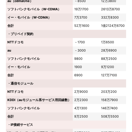
au（cdmaOne）
－8500
12万3800
ソフトバンクモバイル（W-CDMA）
19万1700
2613万8700
イー・モバイル（W-CDMA）
7万3700
332万8300
合計
52万1600
1億2124万6700
・プリペイド契約
NTTドコモ
－1700
1万6500
au
－3000
28万6900
ソフトバンクモバイル
9800
88万2500
イー・モバイル
1900
9万1200
合計
6900
127万7100
・通信モジュール
NTTドコモ
2万9000
203万200
KDDI（auモジュール系サービス用回線数）
2万2300
158万7900
ソフトバンクモバイル
4万1300
146万7400
合計
9万2500
508万5500
・IP接続サービス