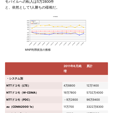
モバイルへの転入は5万2800件
と、依然として1人勝ちの様相だ。
MNP利用状況の推移
2011年6月純
累計
増
・システム別
NTTドコモ（LTE）
4万8800
12万1400
NTTドコモ（W-CDMA）
19万7800
5732万4000
NTTドコモ（PDC）
－9万2600
96万9400
au（CDMA2000 1x）
11万700
3322万8300