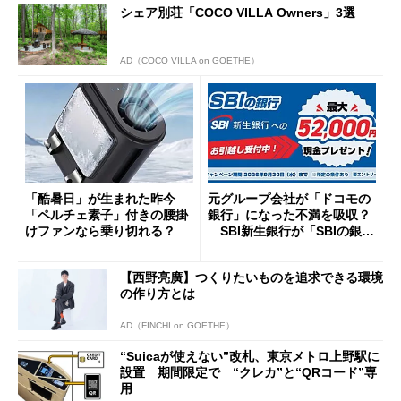
シェア別荘「COCO VILLA Owners」3選
AD（COCO VILLA on GOETHE）
「酷暑日」が生まれた昨今
元グループ会社が「ドコモの
「ペルチェ素子」付きの腰掛
銀行」になった不満を吸収？
けファンなら乗り切れる？
SBI新生銀行が「SBIの銀
行」として最大5.2万円のキャ
ッシュバックキャンペーンを
【西野亮廣】つくりたいものを追求できる環境
開催
の作り方とは
AD（FINCHI on GOETHE）
“Suicaが使えない”改札、東京メトロ上野駅に
設置 期間限定で “クレカ”と“QRコード”専
用