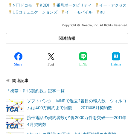
|
NTTドコモ
|
KDDI
|
番号ポータビリティ
|
イー・アクセス
|
UQコミュニケーションズ
|
イー・モバイル
|
au
Copyright © ITmedia, Inc. All Rights Reserved.
関連情報
Share
Post
LINE
Hatena
関連記事
「携帯・PHS契約数」記事一覧
ソフトバンク、MNPで過去2番目の転入数 ウィルコ
ムは400万契約まで回復――2011年5月契約数
携帯電話の契約者数が1億2000万件を突破――2011年
4月契約数