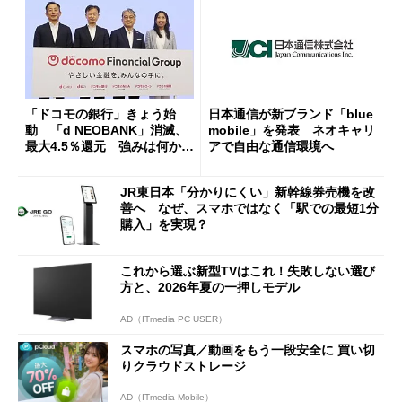
「ドコモの銀行」きょう始
日本通信が新ブランド「blue
動 「d NEOBANK」消滅、
mobile」を発表 ネオキャリ
最大4.5％還元 強みは何か解
アで自由な通信環境へ
説
JR東日本「分かりにくい」新幹線券売機を改
善へ なぜ、スマホではなく「駅での最短1分
購入」を実現？
これから選ぶ新型TVはこれ！失敗しない選び
方と、2026年夏の一押しモデル
AD（ITmedia PC USER）
スマホの写真／動画をもう一段安全に 買い切
りクラウドストレージ
AD（ITmedia Mobile）