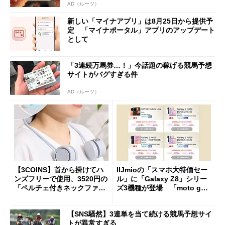
AD（ルーツ）
新しい「マイナアプリ」は8月25日から提供予
定 「マイナポータル」アプリのアップデート
として
「3連続万馬券…！」今話題の稼げる競馬予想
サイトがバグすぎる件
AD（ルーツ）
【3COINS】首から掛けてハ
IIJmioの「スマホ大特価セー
ンズフリーで使用、3520円の
ル」に「Galaxy Z8」シリー
「ペルチェ付きネックファ
ズ3機種が登場 「moto g37
ン」
j」や「OPPO Find X9 Ultr
a」も
【SNS騒然】3連単を当て続ける競馬予想サイ
トが異常すぎる