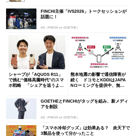
FINCHI主催「IVS2026」トークセッションが
話題に！
AD（FINCHI on GOETHE）
シャープが「AQUOS R11」
熊本地震の影響で通信障害が
で挑む“価格高騰時代”のスマ
続く ドコモとKDDIはJAPA
ホ戦略 「シェアを追うより
Nローミングを提供中、無料
も既存ユーザーを大切に」
Wi-Fi「00000JAPAN」も開
放
GOETHEとFINCHIがタッグを組み、新メディ
アを創設
AD（FINCHI on GOETHE）
「スマホ冷却グッズ」は効果ある？ 炎天下で
3製品を使って分かったこと