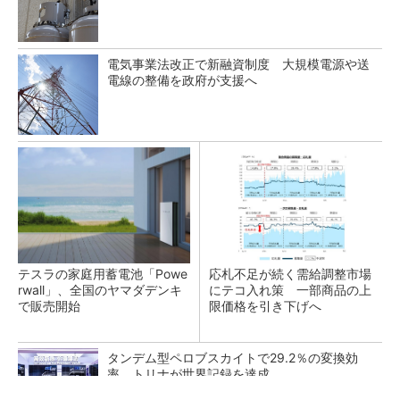
電気事業法改正で新融資制度 大規模電源や送
電線の整備を政府が支援へ
テスラの家庭用蓄電池「Powe
応札不足が続く需給調整市場
rwall」、全国のヤマダデンキ
にテコ入れ策 一部商品の上
で販売開始
限価格を引き下げへ
タンデム型ペロブスカイトで29.2％の変換効
率、トリナが世界記録を達成