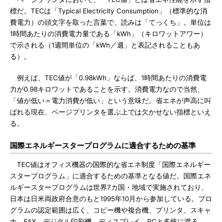
標だ。TECは「Typical Electricity Consumption」（標準的な消
費電力）の頭文字を取った言葉で、読みは「てっくち」。単位は
1時間あたりの消費電力量である「kWh」（キロワットアワー）
で示される（1週間単位の「kWh／週」と表記されることもあ
る）。
例えば、TEC値が「0.98kWh」ならば、1時間あたりの消費電
力が0.98キロワットであることを示す。消費電力なので当然、
「値が低い＝電力消費が低い」という意味だ。省エネが声高に叫
ばれる現在、ページプリンタを選ぶ上では欠かせない指標といえ
る。
国際エネルギースタープログラムに適合するための基準
TEC値はオフィス機器の国際的な省エネ制度「国際エネルギー
スタープログラム」に適合するための基準となる値だ。国際エネ
ルギースタープログラムは世界7カ国・地域で実施されており、
日本は日米両政府合意のもと1995年10月から参加している。プロ
グラムの認定範囲は広く、コピー機や複合機、プリンタ、スキャ
ナ、FAX、デジタル印刷機、ディスプレイ、PCと多岐に渡る。