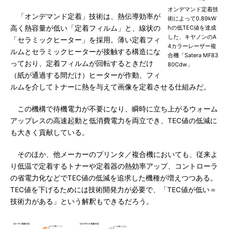
オンデマンド定着技
「オンデマンド定着」技術は、熱伝導効率が
術によって0.89kW
高く熱容量が低い「定着フィルム」と、線状の
hの低TEC値を達成
した、キヤノンのA
「セラミックヒーター」を採用。薄い定着フィ
4カラーレーザー複
ルムとセラミックヒーターが接触する構造にな
合機「Satera MF83
っており、定着フィルムが回転するときだけ
80Cdw」
（紙が通過する間だけ）ヒーターが作動、フィ
ルムを介してトナーに熱を与えて画像を定着させる仕組みだ。
この機構で待機電力が不要になり、瞬時に立ち上がるウォーム
アップレスの高速起動と低消費電力を両立でき、TEC値の低減に
も大きく貢献している。
そのほか、他メーカーのプリンタ／複合機においても、従来よ
り低温で定着するトナーや定着器の熱効率アップ、コントローラ
の省電力化などでTEC値の低減を追求した機種が増えつつある。
TEC値を下げるためには技術開発力が必要で、「TEC値が低い＝
技術力がある」という解釈もできるだろう。