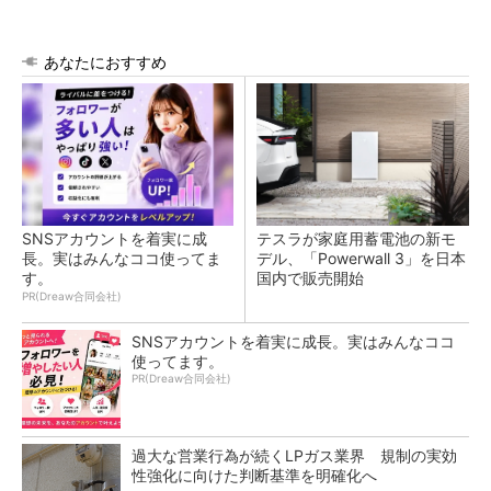
あなたにおすすめ
SNSアカウントを着実に成
テスラが家庭用蓄電池の新モ
長。実はみんなココ使ってま
デル、「Powerwall 3」を日本
す。
国内で販売開始
PR(Dreaw合同会社)
SNSアカウントを着実に成長。実はみんなココ
使ってます。
PR(Dreaw合同会社)
過大な営業行為が続くLPガス業界 規制の実効
性強化に向けた判断基準を明確化へ