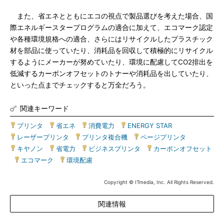
また、省エネとともにエコの視点で製品選びを考えた場合、国
際エネルギースタープログラムの適合に加えて、エコマーク認定
や各種環境規格への適合、さらにはリサイクルしたプラスチック
材を部品に使っていたり、消耗品を回収して積極的にリサイクル
するようにメーカーが努めていたり、環境に配慮してCO2排出を
低減するカーボンオフセットのトナーや消耗品を出していたり、
といった点までチェックすると万全だろう。
関連キーワード
プリンタ
|
省エネ
|
消費電力
|
ENERGY STAR
|
レーザープリンタ
|
プリンタ複合機
|
ページプリンタ
|
キヤノン
|
省電力
|
ビジネスプリンタ
|
カーボンオフセット
|
エコマーク
|
環境配慮
Copyright © ITmedia, Inc. All Rights Reserved.
関連情報