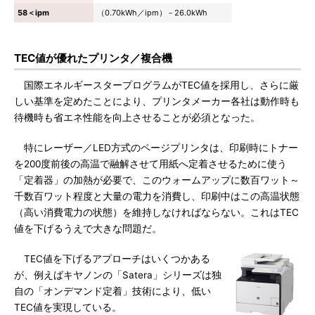
58＜ipm
（0.70kWh／ipm）－26.0kWh
TEC値が優れたプリンタ／複合機
国際エネルギースタープログラムがTEC値を採用し、さらに厳
しい基準を定めたことにより、プリンタメーカー各社は動作時も
待機時も省エネ性能を向上させることが必須となった。
特にレーザー／LED方式のページプリンタは、印刷時にトナー
を200度前後の高温で融解させて用紙へ定着させるために使う
「定着器」の加熱が必要で、このウォームアップに数百ワット～
千数百ワット程度と大量の電力を消費し、印刷中はこの高温状態
（高い消費電力の状態）を維持しなければならない。これはTEC
値を下げるうえで大きな問題だ。
TEC値を下げるアプローチはいくつかある
が、例えばキヤノンの「Satera」シリーズは独
自の「オンデマンド定着」技術により、低い
TEC値を実現している。