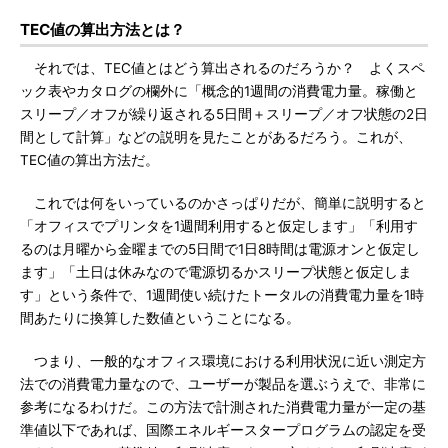
TEC値の算出方法とは？
それでは、TEC値とはどう算出されるのだろうか？ よくスペ
ック表やカタログの欄外に「概念的1週間の消費電力量。稼働と
スリープ／オフが繰り返される5日間＋スリープ／オフ状態の2日
間として計算」などの説明を見たことがあるだろう。これが、
TEC値の算出方法だ。
これでは何をいっているのかさっぱりだが、簡単に説明すると
「オフィスでプリンタを1週間利用すると仮定します」「利用す
るのは月曜から金曜までの5日間で1日8時間は電源オンと仮定し
ます」「土日は休みなので電源切るかスリープ状態と仮定しま
す」という条件で、1週間使い続けたトータルの消費電力量を1時
間あたりに換算した数値ということになる。
つまり、一般的なオフィス環境における利用状況に近い測定方
法での消費電力量なので、ユーザーが製品を選ぶうえで、非常に
参考になるわけだ。この方法で計測された消費電力量が一定の基
準値以下であれば、国際エネルギースタープログラムの認定を受