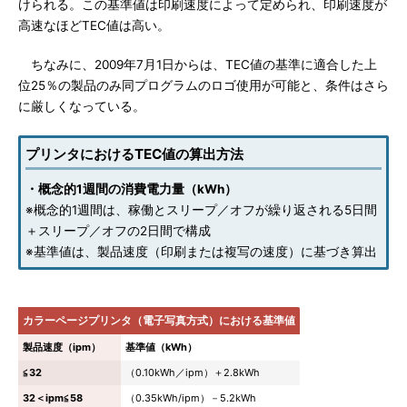
けられる。この基準値は印刷速度によって定められ、印刷速度が
高速なほどTEC値は高い。
ちなみに、2009年7月1日からは、TEC値の基準に適合した上
位25％の製品のみ同プログラムのロゴ使用が可能と、条件はさら
に厳しくなっている。
プリンタにおけるTEC値の算出方法
・概念的1週間の消費電力量（kWh）
※概念的1週間は、稼働とスリープ／オフが繰り返される5日間
＋スリープ／オフの2日間で構成
※基準値は、製品速度（印刷または複写の速度）に基づき算出
カラーページプリンタ（電子写真方式）における基準値
製品速度（ipm）
基準値（kWh）
≦32
（0.10kWh／ipm）＋2.8kWh
32＜ipm≦58
（0.35kWh/ipm）－5.2kWh