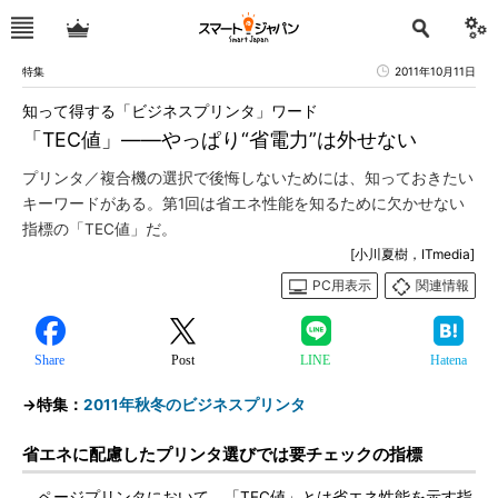
特集
2011年10月11日
知って得する「ビジネスプリンタ」ワード
「TEC値」――やっぱり“省電力”は外せない
プリンタ／複合機の選択で後悔しないためには、知っておきたい
キーワードがある。第1回は省エネ性能を知るために欠かせない
指標の「TEC値」だ。
[小川夏樹，ITmedia]
PC用表示
関連情報
Share
Post
LINE
Hatena
→特集：
2011年秋冬のビジネスプリンタ
省エネに配慮したプリンタ選びでは要チェックの指標
ページプリンタにおいて、「TEC値」とは省エネ性能を示す指