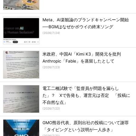
Meta、AI楽観論のブランドキャンペーン開始
──BGMはなぜかボウイの終末ソング
(
2026/7/24
)
米政府、中国AI「Kimi K3」開発元を批判
Anthropic「Fable」を蒸留したとして
(
2026/7/23
)
電工二種試験で「監督員が問題を漏らし
た」？ Xで告発も、運営元は否定 「投稿に
不自然な点」
(
2026/7/22
)
GMO熊谷代表、原則出社の投稿について謝罪
「タイピングという説明が一人歩き」
(
2026/7/21
)