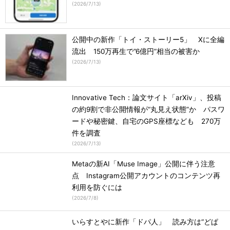
(
2026/7/13
)
公開中の新作「トイ・ストーリー5」 Xに全編
流出 150万再生で”6億円”相当の被害か
(
2026/7/13
)
Innovative Tech：論文サイト「arXiv」、投稿
の約9割で非公開情報が“丸見え状態”か パスワ
ードや秘密鍵、自宅のGPS座標なども 270万
件を調査
(
2026/7/13
)
Metaの新AI「Muse Image」公開に伴う注意
点 Instagram公開アカウントのコンテンツ再
利用を防ぐには
(
2026/7/8
)
いらすとやに新作「ドパ人」 読み方は“どぱ