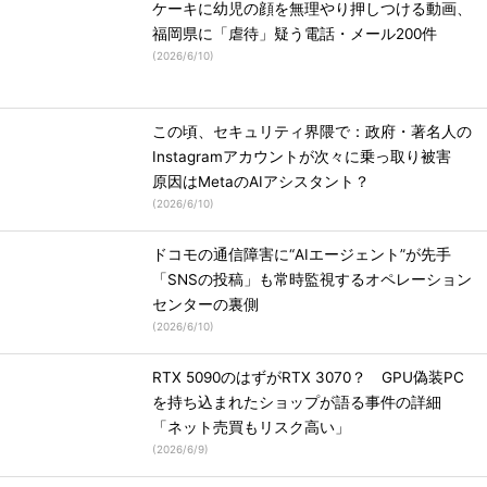
ケーキに幼児の顔を無理やり押しつける動画、
福岡県に「虐待」疑う電話・メール200件
(
2026/6/10
)
この頃、セキュリティ界隈で：政府・著名人の
Instagramアカウントが次々に乗っ取り被害
原因はMetaのAIアシスタント？
(
2026/6/10
)
ドコモの通信障害に“AIエージェント”が先手
「SNSの投稿」も常時監視するオペレーション
センターの裏側
(
2026/6/10
)
RTX 5090のはずがRTX 3070？ GPU偽装PC
を持ち込まれたショップが語る事件の詳細
「ネット売買もリスク高い」
(
2026/6/9
)