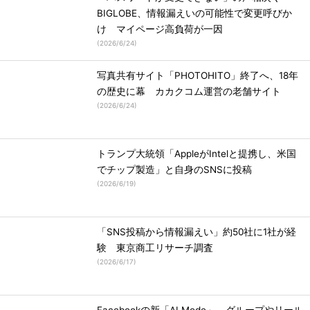
BIGLOBE、情報漏えいの可能性で変更呼びか
け マイページ高負荷が一因
(
2026/6/24
)
写真共有サイト「PHOTOHITO」終了へ、18年
の歴史に幕 カカクコム運営の老舗サイト
(
2026/6/24
)
トランプ大統領「AppleがIntelと提携し、米国
でチップ製造」と自身のSNSに投稿
(
2026/6/19
)
「SNS投稿から情報漏えい」約50社に1社が経
験 東京商工リサーチ調査
(
2026/6/17
)