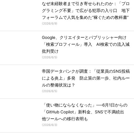
なぜ未経験者まで引き寄せられたのか：「プロ
グラミング不要」で広がる犯罪の入り口 地下
フォーラムで人気を集めた“稼ぐための教科書”
(
2026/6/9
)
Google、クリエイターとパブリッシャー向け
「検索プロフィール」導入 AI検索での流入減
批判受け
(
2026/6/5
)
帝国データバンクが調査：「従業員のSNS投稿
による炎上」多発 防止策の第一歩、社内ルー
ルの整備状況は？
(
2026/6/5
)
「使い物にならなくなった」──6月1日からの
「GitHub Copilot」新料金、SNSで不満続出
他ツールへの移行表明も
(
2026/6/3
)