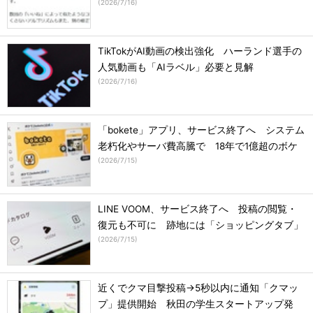
(
2026/7/16
)
TikTokがAI動画の検出強化 ハーランド選手の
人気動画も「AIラベル」必要と見解
(
2026/7/16
)
「bokete」アプリ、サービス終了へ システム
老朽化やサーバ費高騰で 18年で1億超のボケ
(
2026/7/15
)
LINE VOOM、サービス終了へ 投稿の閲覧・
復元も不可に 跡地には「ショッピングタブ」
(
2026/7/15
)
近くでクマ目撃投稿→5秒以内に通知「クマッ
プ」提供開始 秋田の学生スタートアップ発