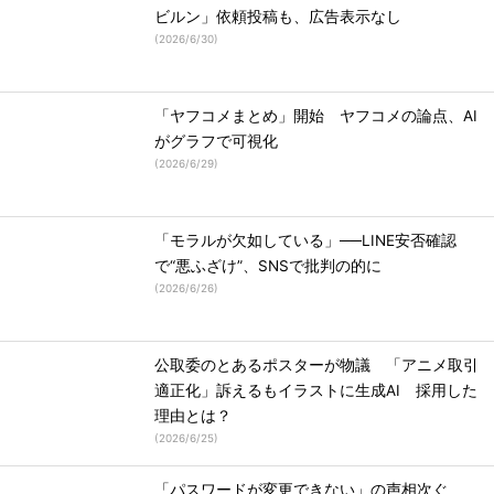
ビルン」依頼投稿も、広告表示なし
(
2026/6/30
)
「ヤフコメまとめ」開始 ヤフコメの論点、AI
がグラフで可視化
(
2026/6/29
)
「モラルが欠如している」──LINE安否確認
で“悪ふざけ”、SNSで批判の的に
(
2026/6/26
)
公取委のとあるポスターが物議 「アニメ取引
適正化」訴えるもイラストに生成AI 採用した
理由とは？
(
2026/6/25
)
「パスワードが変更できない」の声相次ぐ