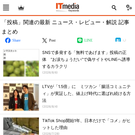
「投稿」関連の最新 ニュース・レビュー・解説 記事
まとめ
Share
Post
LINE
SNSで多発する「無料であげます」投稿の正
体 “お涙ちょうだい”で偽サイトやLINEへ誘導
するカラクリ
(
2026/8/6
)
LTVが「1.5倍」に ミツカン「腸活コミュニテ
ィ」が実証した、値上げ時代に選ばれ続ける方
法
(
2026/8/4
)
TikTok Shop開始1年、日本だけで「コメ」がヒ
ットした理由
(
2026/7/28
)