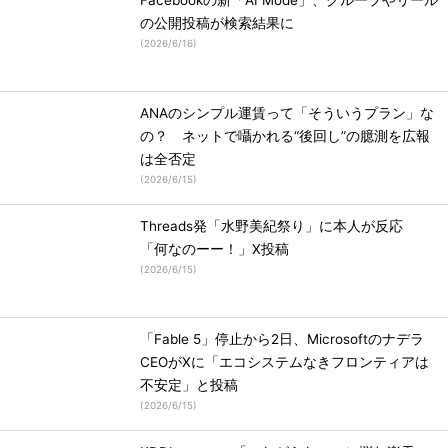
Facebookの新「AI Mode」、グループやリール
の公開投稿が検索結果に
(
2026/6/16
)
ANAのシンプル運賃って「そういうプラン」な
の？ ネットで囁かれる“後回し”の臆測を広報
は全否定
(
2026/6/15
)
Threads発「水野美紀祭り」に本人が反応
「何なのーー！」X投稿
(
2026/6/15
)
「Fable 5」停止から2日、Microsoftのナデラ
CEOがXに「エコシステムなきフロンティアは
不安定」と投稿
(
2026/6/15
)