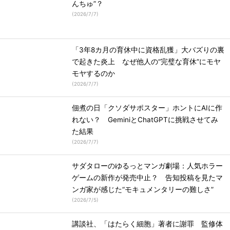
んちゅ”？
(
2026/7/7
)
「3年8カ月の育休中に資格乱獲」大バズりの裏
で起きた炎上 なぜ他人の“完璧な育休”にモヤ
モヤするのか
(
2026/7/7
)
佃煮の日「クソダサポスター」ホントにAIに作
れない？ GeminiとChatGPTに挑戦させてみ
た結果
(
2026/7/7
)
サダタローのゆるっとマンガ劇場：人気ホラー
ゲームの新作が発売中止？ 告知投稿を見たマ
ンガ家が感じた“モキュメンタリーの難しさ”
(
2026/7/5
)
講談社、「はたらく細胞」著者に謝罪 監修体