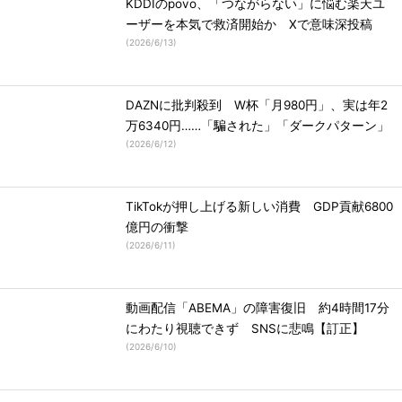
KDDIのpovo、「つながらない」に悩む楽天ユ
ーザーを本気で救済開始か Xで意味深投稿
(
2026/6/13
)
DAZNに批判殺到 W杯「月980円」、実は年2
万6340円……「騙された」「ダークパターン」
(
2026/6/12
)
TikTokが押し上げる新しい消費 GDP貢献6800
億円の衝撃
(
2026/6/11
)
動画配信「ABEMA」の障害復旧 約4時間17分
にわたり視聴できず SNSに悲鳴【訂正】
(
2026/6/10
)