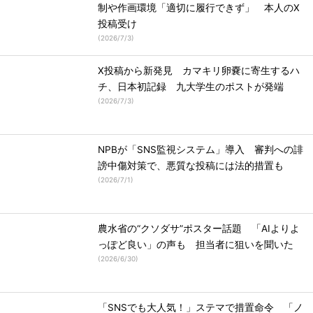
制や作画環境「適切に履行できず」 本人のX
投稿受け
(
2026/7/3
)
X投稿から新発見 カマキリ卵嚢に寄生するハ
チ、日本初記録 九大学生のポストが発端
(
2026/7/3
)
NPBが「SNS監視システム」導入 審判への誹
謗中傷対策で、悪質な投稿には法的措置も
(
2026/7/1
)
農水省の“クソダサ”ポスター話題 「AIよりよ
っぽど良い」の声も 担当者に狙いを聞いた
(
2026/6/30
)
「SNSでも大人気！」ステマで措置命令 「ノ