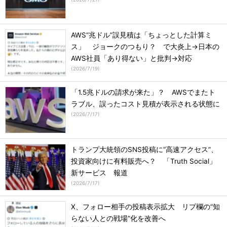
AWS“兆ドル”誤見積は「ちょっとした計算ミ
ス」 ジョークのつもり？ で大炎上→日本の
AWS社員「あり得ない」と批判→対応
(
2026/7/19
)
「1.5兆ドルの請求が来た」？ AWSでまたト
ラブル、誤ったコスト見積が表示される状態に
(
2026/7/17
)
トランプ大統領のSNS投稿に“高速アクセス”、
投資家向けに有料販売へ？ 「Truth Social」
新サービス 報道
(
2026/7/17
)
X、フォロー相手の投稿表示拡大 リプ欄の“知
らない人との戦場”化を改善へ