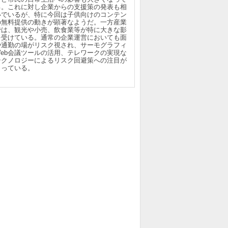
る。これに対し企業からの支援策の発表も相
いでいるが、特に今回は子供向けのコンテン
の無料提供の動きが顕著なようだ。一方産業
では、観光や小売、飲食業等が特に大きな影
を受けている。通常の企業運営においても面
や通勤の場がリスク視され、サーモグラフィ
Web会議ツールの活用、テレワークの実現な
テクノロジーによるリスク回避策への注目が
まっている。