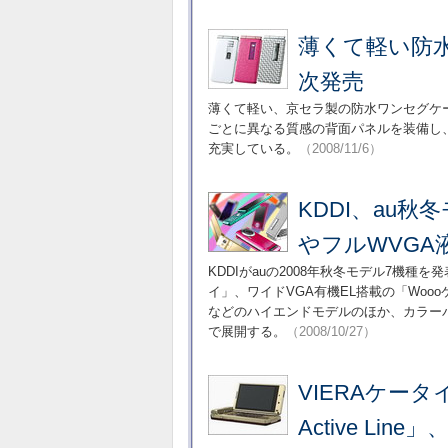
薄くて軽い防水
次発売
薄くて軽い、京セラ製の防水ワンセグケー
ごとに異なる質感の背面パネルを装備し、ワ
充実している。
（2008/11/6）
KDDI、au秋
やフルWVGA
KDDIがauの2008年秋冬モデル7機種を
イ」、ワイドVGA有機EL搭載の「Woo
などのハイエンドモデルのほか、カラー
で展開する。
（2008/10/27）
VIERAケータ
Active Lin