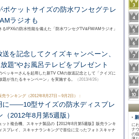
がポケットサイズの防水ワンセグテレ
/AMラジオも
IPX6の防水性能を備えた「防水ワンセグTV&FM/AMラジオ」
 CM放送を記念してクイズキャンペーン、
見放題”やお風呂テレビをプレゼント
トのベッキーさんを起用した新TV CMの放送記念として「クイズに
見放題が当たるキャンペーン」を実施する。
（2013/4/26）
ランキング（2012年8月27日～9月2日）：
用に――10型サイズの防水ディスプレ
（2012年8月第5週版）
ット複合機、スキャナ製品の【2012年8月第5週版】販売ランキ
に
ナ
ディスプレイ、スキャナランキングで首位に立ったフォトスキャナ
の
薄