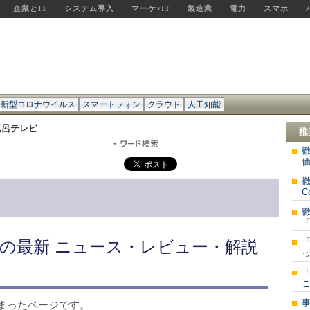
企業とIT
システム導入
マーケ×IT
製造業
電力
スマホ
新型コロナウイルス
スマートフォン
クラウド
人工知能
風呂テレビ
推
徹
価
徹
C
「
「
の最新 ニュース・レビュー・解説
っ
「
こ
まったページです。