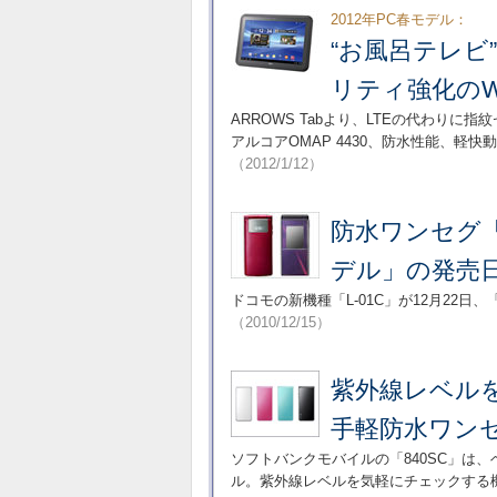
2012年PC春モデル：
“お風呂テレビ
リティ強化のWi-
ARROWS Tabより、LTEの代わりに
アルコアOMAP 4430、防水性能、
（2012/1/12）
防水ワンセグ「L
デル」の発売
ドコモの新機種「L-01C」が12月22日
（2010/12/15）
紫外線レベル
手軽防水ワンセ
ソフトバンクモバイルの「840SC」は
ル。紫外線レベルを気軽にチェックする