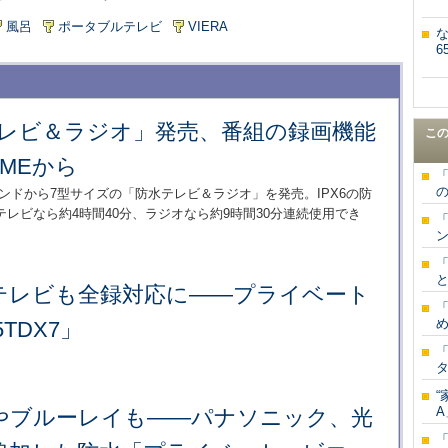
風呂
ポータブルテレビ
VIERA
6
テレビ＆ラジオ」発売、番組の録画機能
こ
IMEから
ランドから7型サイズの「防水テレビ＆ラジオ」を発売。IPX6の防
レビなら約4時間40分、ラジオなら約9時間30分連続使用でき
ン
と
テレビも全録対応に――プライベート
「
め
TDX7」
「
タ
“
A
Dやブルーレイも――パナソニック、光
「