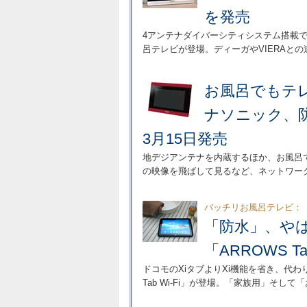
を発売
4アンテナダイバーシティシステム搭載
呂テレビが登場。ディーガやVIERAと
お風呂でもテ
ナソニック、防水
3月15日発売
地デジアンテナを内蔵するほか、お風呂
の映像を飛ばして見るなど、ネットワー
バッチリお風呂テレビ：
「防水」、やは
「ARROWS Ta
ドコモのXiタブよりXi機能を省き、代
Tab Wi-Fi」が登場。「家族用」そ