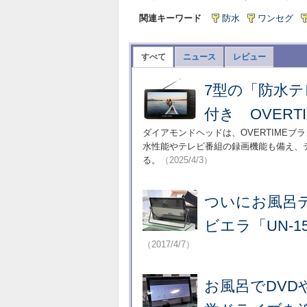
関連キーワード
防水
ワンセグ
すべて
ニュース
レビュー
7型の「防水
付き OVERT
ダイアモンドヘッドは、OVERTIMEブ
水性能やテレビ番組の録画機能も備え、テ
る。
（2025/4/3）
ついにお風呂
ビエラ「UN-15
（2017/4/7）
お風呂でDV