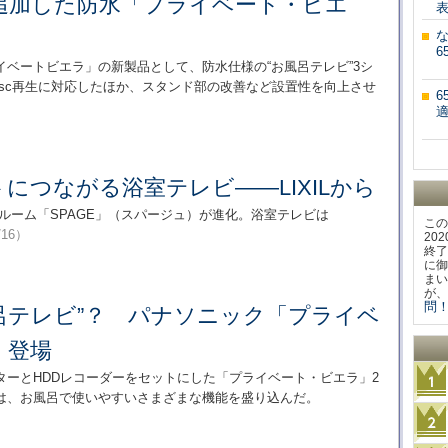
追加した防水「プライベート・ビエ
6
ベートビエラ」の新製品として、防水仕様の“お風呂テレビ”3シ
ay Disc再生に対応したほか、スタンド部の改善など設置性を向上させ
適
につながる浴室テレビ――LIXILから
バスルーム「SPAGE」（スパージュ）が進化。浴室テレビは
この
/16）
20
終了
に御
まい
が、
問！
風呂テレビ”？ パナソニック「プライベ
」登場
ターとHDDレコーダーをセットにした「プライベート・ビエラ」2
は、お風呂で使いやすいさまざまな機能を盛り込んだ。