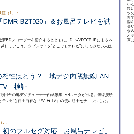
い
次
検証（1）：
ツ
面
DMR-BZT920」＆お風呂テレビを試
響
会
や
ど
BDレコーダーを紹介するとともに、DLNA/DTCP-IPによるネ
高
を試していこう。タブレットを“どこでもテレビ”にしてみたい人は
との相性はどう？ 地デジ内蔵無線LAN
 TV」検証
売1万円台の地デジチューナー内蔵無線LANルータが登場。無線接続
レビも自由自在な「Wi-Fi TV」の使い勝手をチェックした。
トも：
、初のフルセグ対応「お風呂テレビ」