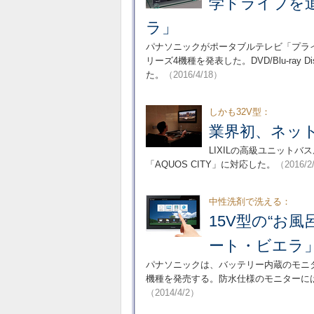
学ドライブを
ラ」
パナソニックがポータブルテレビ「プライ
リーズ4機種を発表した。DVD/Blu-r
た。
（2016/4/18）
しかも32V型：
業界初、ネット
LIXILの高級ユニット
「AQUOS CITY」に対応した。
（2016/2
中性洗剤で洗える：
15V型の“お
ート・ビエラ
パナソニックは、バッテリー内蔵のモニ
機種を発売する。防水仕様のモニターに
（2014/4/2）