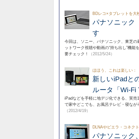
BDレコ×タブレットを大
パナソニック「
す
今回は、ソニー、パナソニック、東芝の最新
ットワーク視聴や動画の“持ち出し”機能
要チェック！
（2012/5/24）
ほほう、これは楽しい：
新しいiPad
ルータ「Wi-Fi
iPadなどを手軽に地デジ化できる、実
で家中どこでも、お風呂テレビ・寝ながらテ
（2012/4/19）
DLNAやビエラ・コネク
パナソニック