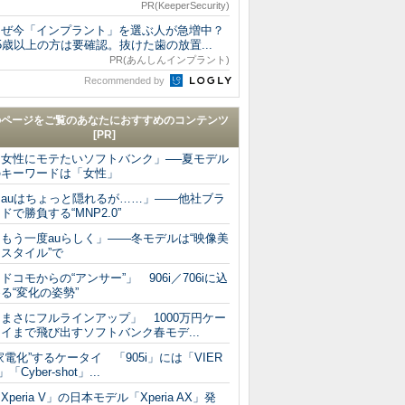
PR(KeeperSecurity)
なぜ今「インプラント」を選ぶ人が急増中？
5歳以上の方は要確認。抜けた歯の放置...
PR(あんしんインプラント)
Recommended by
のページをご覧のあなたにおすすめのコンテンツ
[PR]
「女性にモテたいソフトバンク」──夏モデル
のキーワードは「女性」
「auはちょっと隠れるが……」――他社ブラ
ドで勝負する“MNP2.0”
「もう一度auらしく」――冬モデルは“映像美
スタイル”で
ドコモからの“アンサー”」 906i／706iに込
る“変化の姿勢”
まさにフルラインアップ」 1000万円ケー
イまで飛び出すソフトバンク春モデ...
家電化”するケータイ 「905i」には「VIER
」「Cyber-shot」...
Xperia V」の日本モデル「Xperia AX」発