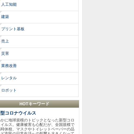
人工知能
建築
プリント基板
売上
災害
業務改善
レンタル
ロボット
HOTキーワード
新型コロナウイルス
わかに地球規模のトピックとなった新型コロ
ウイルス。健康被害も心配だが、全国規模で
臨時休校、マスクやトイレットペーパーの品
など市民の日常生活への影響も大きくなって