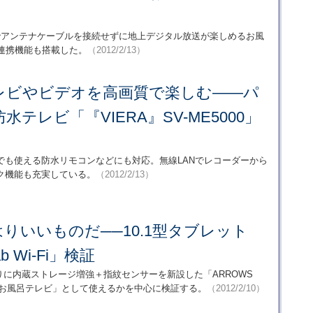
でアンテナケーブルを接続せずに地上デジタル放送が楽しめるお風
の連携機能も搭載した。
（2012/2/13）
レビやビデオを高画質で楽しむ――パ
テレビ「『VIERA』SV-ME5000」
でも使える防水リモコンなどにも対応。無線LANでレコーダーから
ク機能も充実している。
（2012/2/13）
りいいものだ──10.1型タブレット
b Wi-Fi」検証
わりに内蔵ストレージ増強＋指紋センサーを新設した「ARROWS
して「お風呂テレビ」として使えるかを中心に検証する。
（2012/2/10）