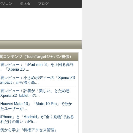
パソコン
旬ネタ
ブログ
奨コンテンツ（
TechTargetジャパン
提供）
底レビュー：「iPad mini 3」を上回る高評
、「Xperia Z3 ...
底レビュー：小さめボディーの「Xperia Z3
ompact」から漂う高...
徹底レビュー：評者が「美しい」とため息
Xperia Z2 Tablet」の...
Huawei Mate 10」「Mate 10 Pro」で分か
たユーザーが...
iPhone」と「Android」が“全く別物”である
れだけの違い：iPh...
事例から学ぶ『特権アクセス管理』