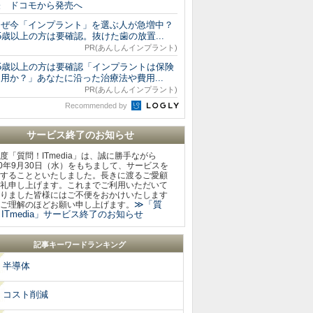
表 ドコモから発売へ
なぜ今「インプラント」を選ぶ人が急増中？
5歳以上の方は要確認。抜けた歯の放置...
PR(あんしんインプラント)
65歳以上の方は要確認「インプラントは保険
用か？」あなたに沿った治療法や費用...
PR(あんしんインプラント)
Recommended by
サービス終了のお知らせ
度「質問！ITmedia」は、誠に勝手ながら
20年9月30日（水）をもちまして、サービスを
することといたしました。長きに渡るご愛顧
礼申し上げます。これまでご利用いただいて
りました皆様にはご不便をおかけいたします
≫「質
ご理解のほどお願い申し上げます。
ITmedia」サービス終了のお知らせ
記事キーワードランキング
半導体
コスト削減