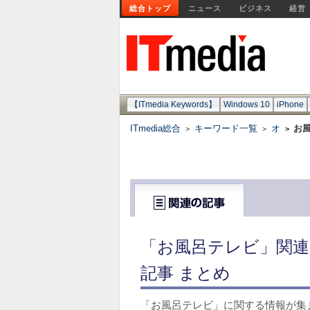
総合トップ
ニュース
ビジネス
経営
【ITmedia Keywords】
Windows 10
iPhone
ITmedia総合
キーワード一覧
オ
お
>
>
>
「お風呂テレビ」関連
記事 まとめ
「お風呂テレビ」に関する情報が集