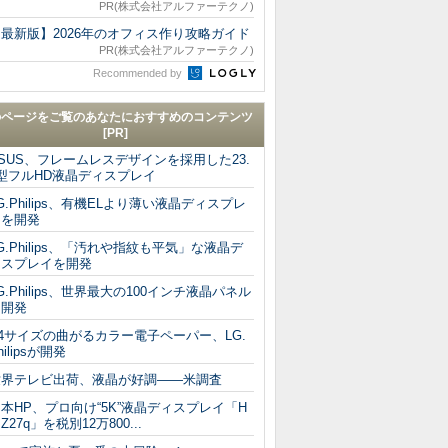
PR(株式会社アルファーテクノ)
最新版】2026年のオフィス作り攻略ガイド
PR(株式会社アルファーテクノ)
Recommended by
のページをご覧のあなたにおすすめのコンテンツ
[PR]
SUS、フレームレスデザインを採用した23.
型フルHD液晶ディスプレイ
G.Philips、有機ELより薄い液晶ディスプレ
イを開発
G.Philips、「汚れや指紋も平気」な液晶デ
ィスプレイを開発
G.Philips、世界最大の100インチ液晶パネル
を開発
4サイズの曲がるカラー電子ペーパー、LG.
hilipsが開発
世界テレビ出荷、液晶が好調――米調査
本HP、プロ向け“5K”液晶ディスプレイ「H
 Z27q」を税別12万800...