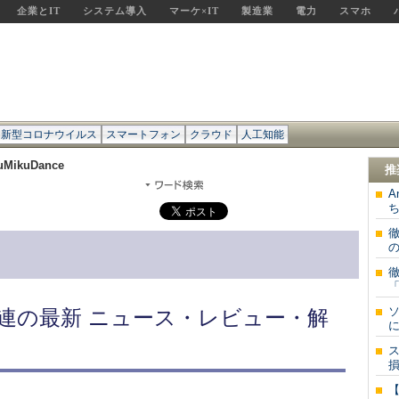
企業とIT
システム導入
マーケ×IT
製造業
電力
スマホ
新型コロナウイルス
スマートフォン
クラウド
人工知能
uMikuDance
推
A
ち
の
徹
「
ソ
ce」関連の最新 ニュース・レビュー・解
に
損