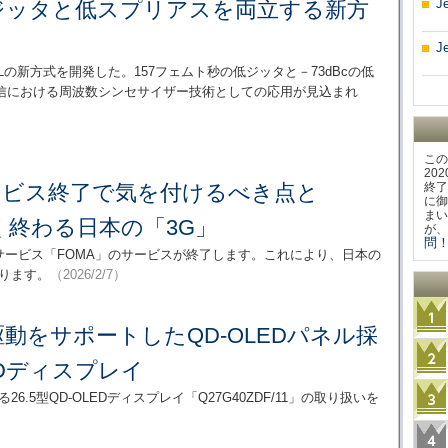
J
ジッタと低スプリアスを両立する新方
J
の新方式を開発した。157フェムト秒の低ジッタと－73dBcの低
信における周波数シンセサイザー技術としての応用が見込まれ
この
20
ービス終了で気を付けるべき点と
終了
に御
まい
く終わる日本の「3G」
が、
問！
信サービス「FOMA」のサービスが終了します。これにより、日本の
ります。
（2026/2/7）
z駆動をサポートしたQD-OLEDパネル採
HDディスプレイ
なる26.5型QD-OLEDディスプレイ「Q27G40ZDF/11」の取り扱いを