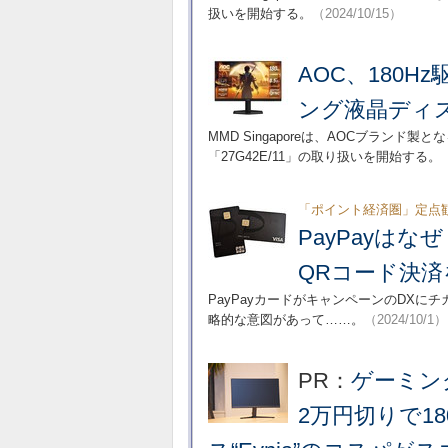
扱いを開始する。
（2024/10/15）
AOC、180H
ング液晶ディ
MMD Singaporeは、AOCブランド製と
「27G42E/11」の取り扱いを開始する。
「ポイント経済圏」定点
PayPayは
QRコード決
PayPayカードがキャンペーンのDXに
略的な意図があって……。
（2024/10/1）
PR：
ゲーミン
2万円切りで1