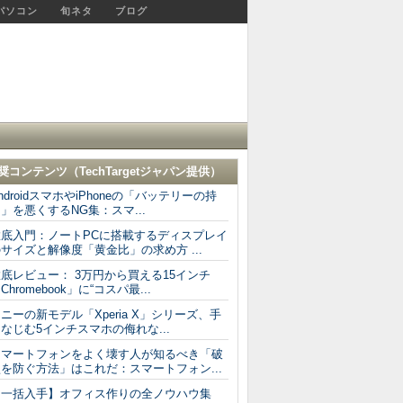
パソコン
旬ネタ
ブログ
奨コンテンツ（
TechTargetジャパン
提供）
ndroidスマホやiPhoneの「バッテリーの持
」を悪くするNG集：スマ...
徹底入門：ノートPCに搭載するディスプレイ
サイズと解像度「黄金比」の求め方 ...
底レビュー： 3万円から買える15インチ
Chromebook」に“コスパ最...
ニーの新モデル「Xperia X」シリーズ、手
なじむ5インチスマホの侮れな...
スマートフォンをよく壊す人が知るべき「破
を防ぐ方法」はこれだ：スマートフォン...
【一括入手】オフィス作りの全ノウハウ集