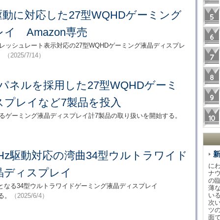
z駆動に対応した27型WQHDゲーミング
イ Amazon専売
る高リフレッシュレート表示対応の27型WQHDゲーミング液晶ディスプレ
。
（2025/7/14）
 VAパネルを採用した27型WQHDゲーミ
スプレイなど7製品を投入
ド製となるゲーミング液晶ディスプレイ計7製品の取り扱いを開始する。
180Hz駆動対応の湾曲34型ウルトラワイド
に
晶ディスプレイ
ナ
の
ブランド製となる34型ウルトラワイドゲーミング液晶ディスプレイ
薄
い
する。
（2025/6/4）
次
ツ
面