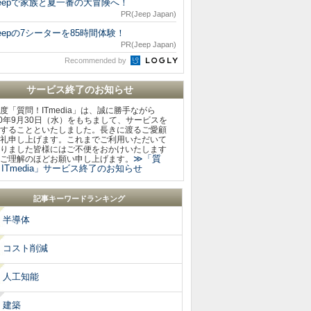
eepで家族と夏一番の大冒険へ！
PR(Jeep Japan)
eepの7シーターを85時間体験！
PR(Jeep Japan)
Recommended by
サービス終了のお知らせ
度「質問！ITmedia」は、誠に勝手ながら
20年9月30日（水）をもちまして、サービスを
することといたしました。長きに渡るご愛顧
礼申し上げます。これまでご利用いただいて
りました皆様にはご不便をおかけいたします
≫「質
ご理解のほどお願い申し上げます。
ITmedia」サービス終了のお知らせ
記事キーワードランキング
半導体
コスト削減
人工知能
建築