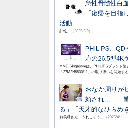
急性骨髄性白血
「復帰を目指
活動
訃報。
（2025/5/9）
PHILIPS、
応の26.5型
MMD Singaporeは、PHILIPSブラ
「27M2N8800/11」の取り扱いを開始す
おなか周りが
頼され…… 驚
る」「天才的なひらめ
お義母さん、うれしそう。
（2025/4/11）