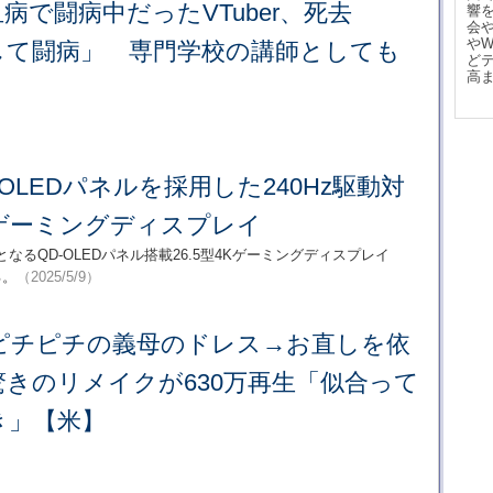
病で闘病中だったVTuber、死去
響
会
や
して闘病」 専門学校の講師としても
ど
高
QD-OLEDパネルを採用した240Hz駆動対
4Kゲーミングディスプレイ
ンド製となるQD-OLEDパネル搭載26.5型4Kゲーミングディスプレイ
る。
（2025/5/9）
ピチピチの義母のドレス→お直しを依
きのリメイクが630万再生「似合って
き」【米】