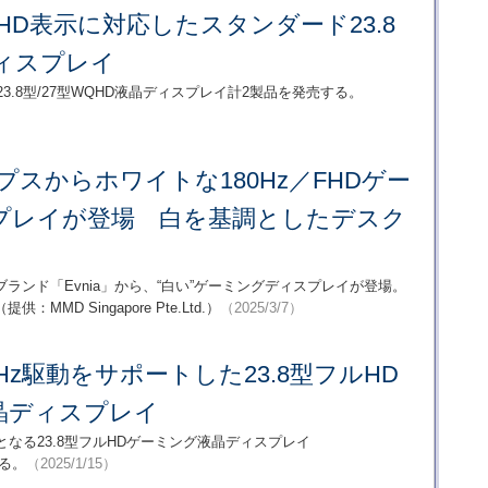
WQHD表示に対応したスタンダード23.8
ディスプレイ
の23.8型/27型WQHD液晶ディスプレイ計2製品を発売する。
プスからホワイトな180Hz／FHDゲー
プレイが登場 白を基調としたデスク
ランド「Evnia」から、“白い”ゲーミングディスプレイが登場。
D Singapore Pte.Ltd.）
（2025/3/7）
80Hz駆動をサポートした23.8型フルHD
晶ディスプレイ
ランド製となる23.8型フルHDゲーミング液晶ディスプレイ
する。
（2025/1/15）