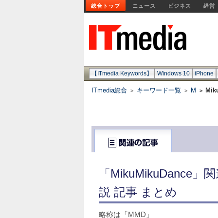
総合トップ
ニュース
ビジネス
経営
【ITmedia Keywords】
Windows 10
iPhone
ITmedia総合
キーワード一覧
M
Mik
>
>
>
「MikuMikuDan
説 記事 まとめ
略称は「MMD」