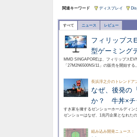
関連キーワード
ディスプレイ
Dis
すべて
ニュース
レビュー
フィリップスEV
型ゲーミング
MMD SINGAPOREは、フィリップスE
「27M2N6500NS/11」の販売を開始する
長浜淳之介のトレンドア
なぜ、後発の
か？ 牛丼×
すき家を擁するゼンショーホールディン
ゼンショーはなぜ、1兆円企業となれた
組み込み開発ニュース：