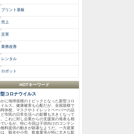
プリント基板
売上
災害
業務改善
レンタル
ロボット
HOTキーワード
新型コロナウイルス
わかに地球規模のトピックとなった新型コロ
ウイルス。健康被害も心配だが、全国規模で
臨時休校、マスクやトイレットペーパーの品
など市民の日常生活への影響も大きくなって
る。これに対し企業からの支援策の発表も相
いでいるが、特に今回は子供向けのコンテン
の無料提供の動きが顕著なようだ。一方産業
では、観光や小売、飲食業等が特に大きな影