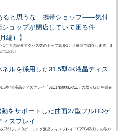
あると思うな 携帯ショップ――気付
話ショップが閉店していて困る件
3月編）】
から1年間の記事アクセス数のトップ10を1カ月単位で紹介します。3
24/12/18）
VAパネルを採用した31.5型4K液晶ディス
ド製31.5型4K液晶ディスプレイ「32E1N5800LA/11」の取り扱いを発表
Hz駆動をサポートした曲面27型フルHDゲ
ディスプレイ
となる27型フルHDゲーミング液晶ディスプレイ「C27G4Z/11」の取り