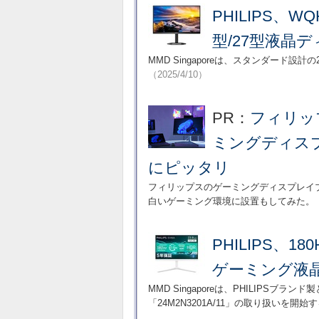
PHILIPS、
型/27型液晶
MMD Singaporeは、スタンダード設計
（2025/4/10）
PR：
フィリッ
ミングディス
にピッタリ
フィリップスのゲーミングディスプレイブ
白いゲーミング環境に設置もしてみた。（提供：MM
PHILIPS、1
ゲーミング液
MMD Singaporeは、PHILIPSブ
「24M2N3201A/11」の取り扱いを開始