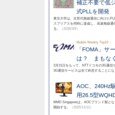
補正不要で低
式PLLを開発
東京大学は、次世代無線通信に向けたPLL
スプリアスを同時に達成し、高速無線通
る。
（2026/3/9）
Mobile Weekly Top10：
「FOMA」サ
は？ まもな
3月31日をもって、NTTドコモの3G通
3G通信サービスは全て終息することにな
AOC、240H
用26.5型WQ
MMD Singaporeは、AOCブランド製と
開始する。
（2025/11/12）