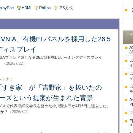
playPort
HDMI
Philips
IPS方式
【
こ
NIA、有機ELパネルを採用した26.5
A
ディスプレイ
8
VNIAブランド製となる26.5型有機ELゲーミングディスプレイ
L
。
（2026/7/22）
L
ンテナ：
「すき家」が「吉野家」を抜いたの
L
チーズという提案が生まれた背景
A
P
グスで代表取締役会長を務めた小川賢太郎が4月6日に逝去した。
のか？
（2026/5/2）
日
P