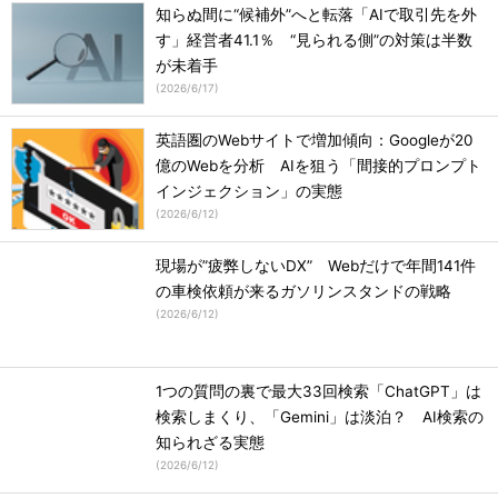
知らぬ間に“候補外”へと転落「AIで取引先を外
す」経営者41.1％ “見られる側”の対策は半数
が未着手
(
2026/6/17
)
英語圏のWebサイトで増加傾向：Googleが20
億のWebを分析 AIを狙う「間接的プロンプト
インジェクション」の実態
(
2026/6/12
)
現場が”疲弊しないDX” Webだけで年間141件
の車検依頼が来るガソリンスタンドの戦略
(
2026/6/12
)
1つの質問の裏で最大33回検索「ChatGPT」は
検索しまくり、「Gemini」は淡泊？ AI検索の
知られざる実態
(
2026/6/12
)