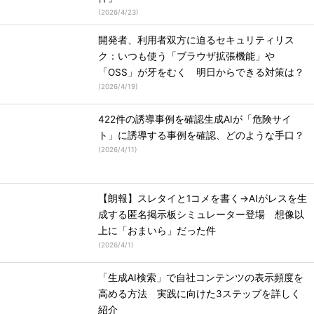
(
2026/4/23
)
開発者、利用者双方に迫るセキュリティリス
ク：いつも使う「ブラウザ拡張機能」や
「OSS」が牙をむく 明日からできる対策は？
(
2026/4/19
)
422件の誘導事例を確認生成AIが「危険サイ
ト」に誘導する事例を確認、どのような手口？
(
2026/4/11
)
【朗報】スレタイと1コメを書く→AIがレスを生
成する匿名掲示板シミュレーター登場 想像以
上に「おまいら」だった件
(
2026/4/1
)
「生成AI検索」で自社コンテンツの表示頻度を
高める方法 実践に向けた3ステップを詳しく
紹介