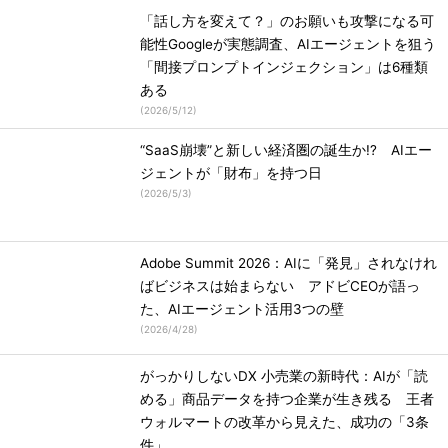
「話し方を変えて？」のお願いも攻撃になる可
能性Googleが実態調査、AIエージェントを狙う
「間接プロンプトインジェクション」は6種類
ある
(
2026/5/12
)
“SaaS崩壊”と新しい経済圏の誕生か!? AIエー
ジェントが「財布」を持つ日
(
2026/5/3
)
Adobe Summit 2026：AIに「発見」されなけれ
ばビジネスは始まらない アドビCEOが語っ
た、AIエージェント活用3つの壁
(
2026/4/28
)
がっかりしないDX 小売業の新時代：AIが「読
める」商品データを持つ企業が生き残る 王者
ウォルマートの改革から見えた、成功の「3条
件」