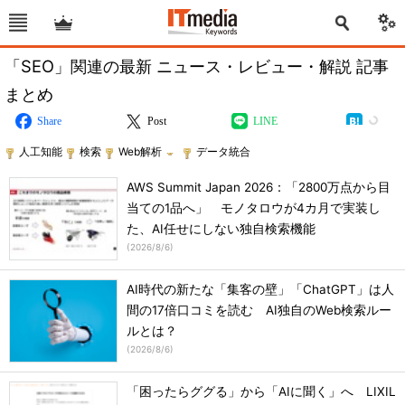
「SEO」関連の最新 ニュース・レビュー・解説 記事
まとめ
Share
Post
LINE
人工知能
検索
Web解析
データ統合
AWS Summit Japan 2026：「2800万点から目
当ての1品へ」 モノタロウが4カ月で実装し
た、AI任せにしない独自検索機能
(
2026/8/6
)
AI時代の新たな「集客の壁」「ChatGPT」は人
間の17倍口コミを読む AI独自のWeb検索ルー
ルとは？
(
2026/8/6
)
「困ったらググる」から「AIに聞く」へ LIXIL