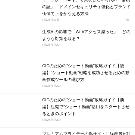
の証」 ドメインセキュリティ強化とブランド
価値向上をかなえる方法
(
2025/12/5
)
生成AIの影響で「Webアクセス減った」 どの
ような対策を取る？
(
2025/11/27
)
CIOのための“ショート動画”攻略ガイド【後
編】“ショート動画”戦略を成功させるための動
画作成ツールの選び方
(
2025/11/23
)
CIOのための“ショート動画”攻略ガイド【前
編】組織で“ショート動画”活用をスタートさせ
るときのポイント
(
2025/11/22
)
プレミアムフライデーの偽サイトに経産省が注