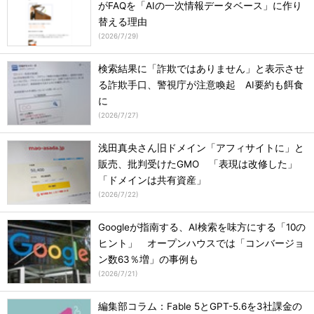
がFAQを「AIの一次情報データベース」に作り
替える理由
(
2026/7/29
)
検索結果に「詐欺ではありません」と表示させ
る詐欺手口、警視庁が注意喚起 AI要約も餌食
に
(
2026/7/27
)
浅田真央さん旧ドメイン「アフィサイトに」と
販売、批判受けたGMO 「表現は改修した」
「ドメインは共有資産」
(
2026/7/22
)
Googleが指南する、AI検索を味方にする「10の
ヒント」 オープンハウスでは「コンバージョ
ン数63％増」の事例も
(
2026/7/21
)
編集部コラム：Fable 5とGPT-5.6を3社課金の