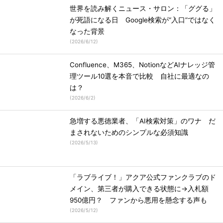
世界を読み解くニュース・サロン：「ググる」
が死語になる日 Google検索が“入口”ではなく
なった背景
(
2026/6/12
)
Confluence、M365、NotionなどAIナレッジ管
理ツール10選を本音で比較 自社に最適なの
は？
(
2026/6/2
)
急増する悪徳業者、「AI検索対策」のワナ だ
まされないためのシンプルな必須知識
(
2026/5/13
)
「ラブライブ！」アクア公式ファンクラブのド
メイン、第三者が購入できる状態に→入札額
950億円？ ファンから悪用を懸念する声も
(
2026/5/12
)