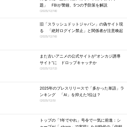
題」 FBIが警鐘、5つの予防策を解説
(
2025/12/18
)
旧「スラッシュドットジャパン」の偽サイト現
る 「絶対ログイン禁止」と関係者が注意喚起
(
2025/12/16
)
また古いアニメの公式サイトが“オンカジ誘導
サイト”に ドロップキャッチか
(
2025/12/12
)
2025年のプレスリリースで「多かった単語」ラ
ンキング 「AI」を抑えた1位は？
(
2025/12/5
)
トップの「1年でやれ」号令で一気に前進：シ
ャープが「.sharp」で実現したAI時代の「信頼