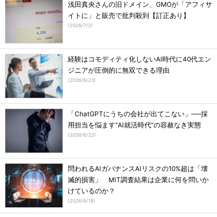
浅田真央さんの旧ドメイン、GMOが「アフィサ
イトに」と販売で批判殺到【訂正あり】
(
2026/7/2
)
経験はコモディティ化しないAI時代に40代エン
ジニアが圧倒的に無双できる理由
(
2026/6/23
)
「ChatGPTにうちの会社が出てこない」──採
用担当を悩ます“AI就活時代”の容赦なき実態
(
2026/6/22
)
問われるAIガバナンスAIリスクの10%超は「壊
滅的損害」 MIT調査結果は企業に何を問いか
けているのか？
(
2026/6/18
)