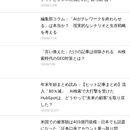
(
2026/1/29
)
編集部コラム：「AIがテレワークを終わらせ
る」は本当か？ 現実的なシナリオと生存戦略
を考える
(
2026/1/14
)
「言い換えた」だけの記事は排除される AI検
索時代のSEO対策とは？
(
2026/1/8
)
年末年始まとめ読み：【ヒット記事まとめ】流
入「80％減」 AI検索で大打撃を受けた
HubSpotは、どうやって“未来の顧客”を取り戻
した？
(
2025/12/27
)
米国での被害額は403億円規模：日本でも話題
になった「証券口座アカウント乗っ取り問