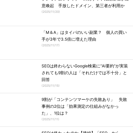
意喚起 手放したドメイン、第三者が利用か
(
2025/11/20
)
「M＆A」はタイパのいい副業？ 個人の買い
手が3年で3.5倍に増えた理由
(
2025/11/17
)
SEOは終わらないGoogle検索に“AI要約”が実装
されても9割の人は「それだけでは不十分」と
回答
(
2025/11/15
)
9割が「コンテンツマーケの失敗あり」 失敗
事例の2位は「効果測定の仕組みがなかっ
た」、1位は？
(
2025/11/11
)