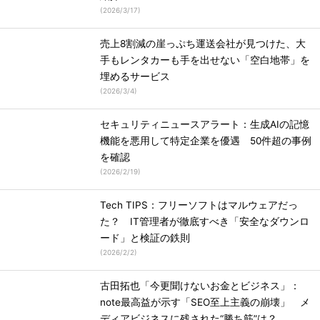
(
2026/3/17
)
売上8割減の崖っぷち運送会社が見つけた、大
手もレンタカーも手を出せない「空白地帯」を
埋めるサービス
(
2026/3/4
)
セキュリティニュースアラート：生成AIの記憶
機能を悪用して特定企業を優遇 50件超の事例
を確認
(
2026/2/19
)
Tech TIPS：フリーソフトはマルウェアだっ
た？ IT管理者が徹底すべき「安全なダウンロ
ード」と検証の鉄則
(
2026/2/2
)
古田拓也「今更聞けないお金とビジネス」：
note最高益が示す「SEO至上主義の崩壊」 メ
ディアビジネスに残された“勝ち筋”は？