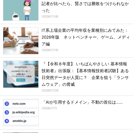
記者が比べたら、賢さでは勝敗をつけられなか
った
(
2026/7/16
)
IT系上場企業の平均年収を業種別にみてみた：
2026年版 ネットベンチャー、ゲーム、メディ
ア編
(
2026/7/15
)
『【令和８年度】 いちばんやさしい 基本情報
技術者』出張版：【基本情報技術者試験】ある
日突然データが人質に？ 企業を狙う「ランサ
ムウェア」の脅威
(
2026/7/23
)
「AIが引用するドメイン」不動の首位は……
(
2026/7/7
)