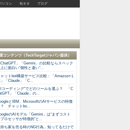
パソコン
旬ネタ
ブログ
奨コンテンツ（
TechTargetジャパン
提供）
ChatGPT」「Gemini」の比較ならスペック
上に面白い“個性と違い”...
ャットbot構築サービス比較：「Amazozn L
x」「Claude」「C...
AIコーディング”でどのツールを選ぶ？ 「C
atGPT」「Claude」の...
oogleとIBM、MicrosoftのAIサービスの特徴
？ チャットbo...
oogleのAIモデル「Gemini」は“まずコスト
プロセッサが特徴的”と...
「持ち家を売る時のNG行為」知ってるだけで