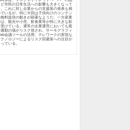
など市民の日常生活への影響も大きくなって
る。これに対し企業からの支援策の発表も相
いでいるが、特に今回は子供向けのコンテン
の無料提供の動きが顕著なようだ。一方産業
では、観光や小売、飲食業等が特に大きな影
を受けている。通常の企業運営においても面
や通勤の場がリスク視され、サーモグラフィ
Web会議ツールの活用、テレワークの実現な
テクノロジーによるリスク回避策への注目が
まっている。