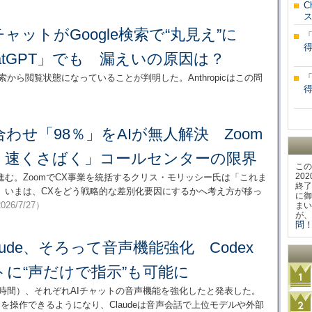
C
部チャットがGoogle検索で“丸見え”に
atGPT」でも 漏えいの原因は？
e検索から閲覧状態になっていることが判明した。Anthropicはこの問
わせ「98％」をAIが無人解決 Zoom
・速くさばく」コールセンターの限界
この
20
進む。ZoomでCX事業を統括するクリス・モリッシー氏は「これま
終了
。いまは、CXをどう戦略的な差別化要因にするかへ考え方が移っ
に御
026/7/27）
まい
が、
問！
laude、そろって音声機能強化 Codex
に“声だけで指示”も可能に
3日（現地時間）、それぞれAIチャットの音声機能を強化したと発表した。
ントを操作できるようになり、Claudeは音声会話で上位モデルや外部