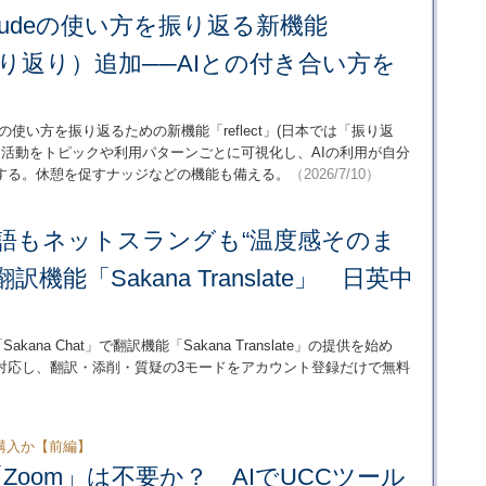
、Claudeの使い方を振り返る新機能
」（振り返り）追加──AIとの付き合い方を
ude」の使い方を振り返るための新機能「reflect」(日本では「振り返
活動をトピックや利用パターンごとに可視化し、AIの利用が自分
する。休憩を促すナッジなどの機能も備える。
（2026/7/10）
I、敬語もネットスラングも“温度感そのま
機能「Sakana Translate」 日英中
akana Chat」で翻訳機能「Sakana Translate」の提供を始め
対応し、翻訳・添削・質疑の3モードをアカウント登録だけで無料
購入か【前編】
「Zoom」は不要か？ AIでUCCツール