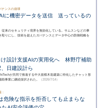
バナンスの崩壊
AIに機密データを送信 送っているの
が、従来のセキュリティ境界を無効化している。サムスンなどの事
き彫りにし、技術を超えたガバナンスとデータ中心の防御戦略を
け設計支援AIの実用化へ 林野庁補助
択、日建設計ら
hiTechが共同で推進する中大規模木造建築に特化したチャット形
補助事業に継続採択された。
（2026/7/14）
場：
opilotは危険な指示を拒否しても止まらな
たAI安全評価の穴