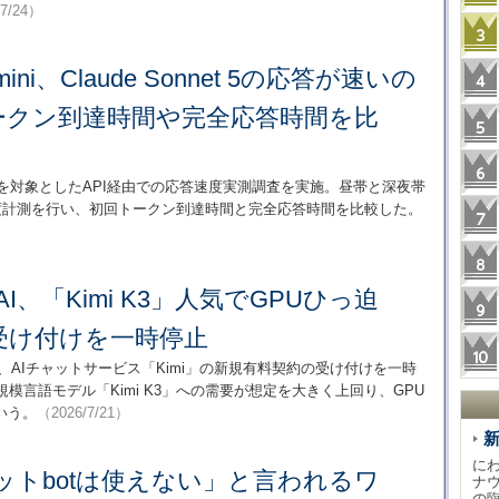
/7/24）
mini、Claude Sonnet 5の応答が速いの
ークン到達時間や完全応答時間を比
スを対象としたAPI経由での応答速度実測調査を実施。昼帯と深夜帯
速度計測を行い、初回トークン到達時間と完全応答時間を比較した。
t AI、「Kimi K3」人気でGPUひっ迫
受け付けを一時停止
時間）、AIチャットサービス「Kimi」の新規有料契約の受け付けを一時
模言語モデル「Kimi K3」への需要が想定を大きく上回り、GPU
いう。
（2026/7/21）
に
ャットbotは使えない」と言われるワ
ナ
の