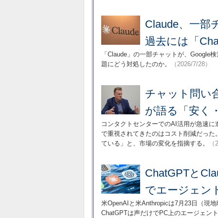
Claude、一
過去には「Ch
「Claude」の一部チャットが、Googl
題にどう対処したのか。
（2026/7/28）
チャット問い合
が語る「安く
コンタクトセンターでのAI活用が急速に
で重視されてきたのはコスト削減だった
ている」と、市場の変化を指摘する。
（2
ChatGPTとC
でエージェント
米OpenAIと米Anthropicは7月2
ChatGPTは声だけでPC上のエージェ