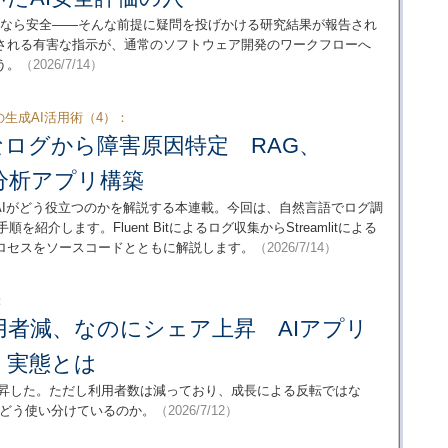
ilot」なら安全――そんな前提に疑問を投げかける研究結果が報告され
される有害な指示が、通常のソフトウェア開発のワークフローへ
う。
（2026/7/14）
の生成AI活用術（4）：
なログから障害原因特定 RAG、
グ分析アプリ構築
AIがどう役立つのかを解説する本連載。今回は、自然言語でログ調
紹介します。Fluent Bitによるログ収集からStreamlitによる
ロセスをソースコードとともに解説します。
（2026/7/14）
：
は利用者減、なのにシェア上昇 AIアプリ
」実態とは
りに上昇した。ただし利用者数は減っており、成長による反転ではな
をどう使い分けているのか。
（2026/7/12）