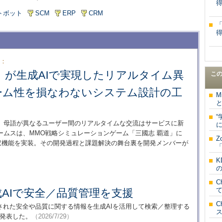
トボット
SCM
ERP
CRM
6：
」が生成AIで実現したリアルタイム異
こ
ーム性を損なわないシステム設計の工
M
“
、母語が異なるユーザー間のリアルタイムな交流はサービスに新
に
ームスは、MMO戦略シミュレーションゲーム「三國志 覇道」に
Z
ャット翻訳機能を実装。その開発過程と課題解決の舞台裏を開発メンバーが
「
K
の
C
AIで安全／品質管理を支援
C
された安全や品質に関する情報を生成AIを活用して検索／整理する
と発表した。
（2026/7/29）