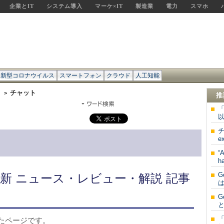
企業とIT
システム導入
マーケ×IT
製造業
電力
スマホ
新型コロナウイルス
スマートフォン
クラウド
人工知能
チ
チャット
>
推
「
以
チ
e
“
h
G
新 ニュース・レビュー・解説 記事
は
G
と
たページです。