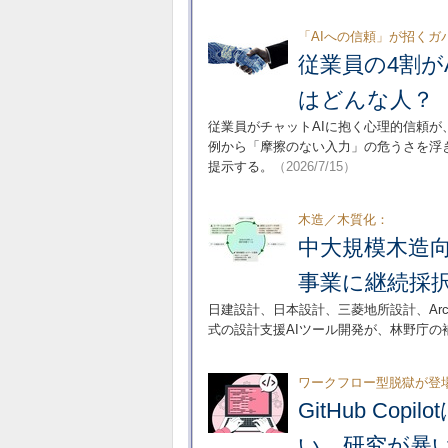
「AIへの信頼」が招くガ
従業員の4割が
はどんな人？
従業員がチャットAIに抱く心理的信頼
例から「摩擦のない入力」の危うさを浮
提示する。
（2026/7/15）
木造／木質化：
中大規模木造向
事業に継続採
日建設計、日本設計、三菱地所設計、Arc
式の設計支援AIツール開発が、林野庁の
ワークフロー型脱獄が登
GitHub C
い 研究が暴い