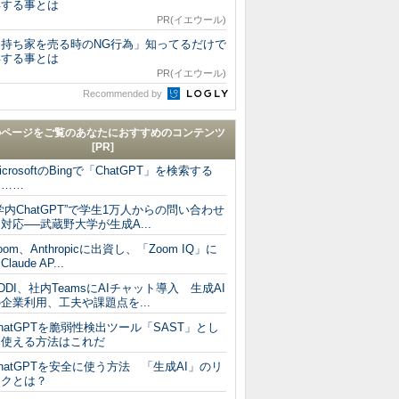
得する事とは
PR(イエウール)
「持ち家を売る時のNG行為」知ってるだけで
得する事とは
PR(イエウール)
Recommended by
のページをご覧のあなたにおすすめのコンテンツ
[PR]
icrosoftのBingで「ChatGPT」を検索する
と……
学内ChatGPT”で学生1万人からの問い合わせ
対応──武蔵野大学が生成A...
oom、Anthropicに出資し、「Zoom IQ」に
Claude AP...
DDI、社内TeamsにAIチャット導入 生成AI
企業利用、工夫や課題点を...
hatGPTを脆弱性検出ツール「SAST」とし
て使える方法はこれだ
hatGPTを安全に使う方法 「生成AI」のリ
スクとは？