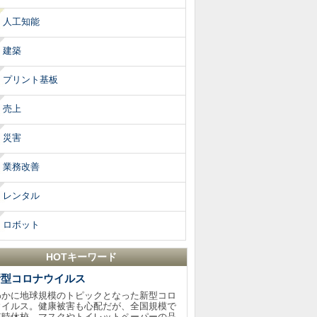
人工知能
建築
プリント基板
売上
災害
業務改善
レンタル
ロボット
HOTキーワード
新型コロナウイルス
わかに地球規模のトピックとなった新型コロ
ウイルス。健康被害も心配だが、全国規模で
臨時休校、マスクやトイレットペーパーの品