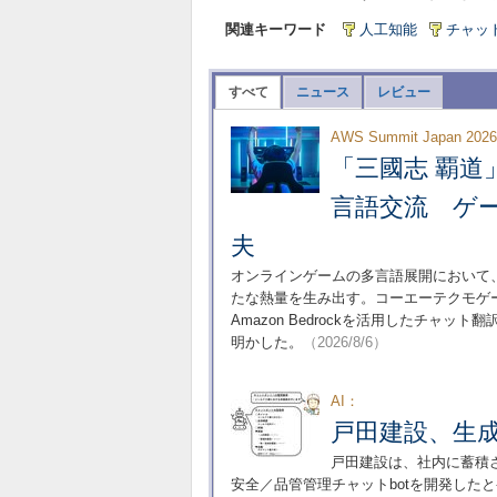
関連キーワード
人工知能
チャッ
すべて
ニュース
レビュー
AWS Summit Japan 202
「三國志 覇道
言語交流 ゲ
夫
オンラインゲームの多言語展開において
たな熱量を生み出す。コーエーテクモゲ
Amazon Bedrockを活用したチ
明かした。
（2026/8/6）
AI：
戸田建設、生成
戸田建設は、社内に蓄積
安全／品管管理チャットbotを開発した