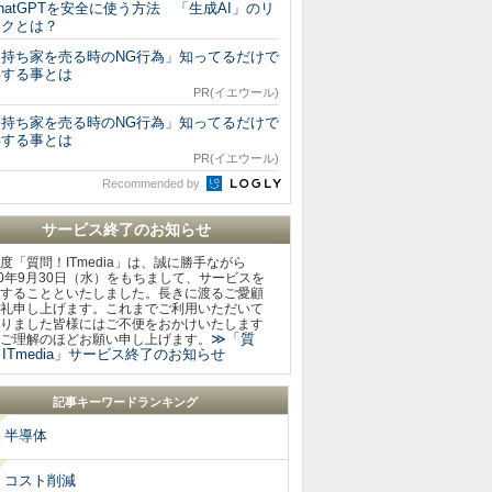
hatGPTを安全に使う方法 「生成AI」のリ
スクとは？
「持ち家を売る時のNG行為」知ってるだけで
得する事とは
PR(イエウール)
「持ち家を売る時のNG行為」知ってるだけで
得する事とは
PR(イエウール)
Recommended by
サービス終了のお知らせ
度「質問！ITmedia」は、誠に勝手ながら
20年9月30日（水）をもちまして、サービスを
することといたしました。長きに渡るご愛顧
礼申し上げます。これまでご利用いただいて
りました皆様にはご不便をおかけいたします
≫「質
ご理解のほどお願い申し上げます。
ITmedia」サービス終了のお知らせ
記事キーワードランキング
半導体
コスト削減