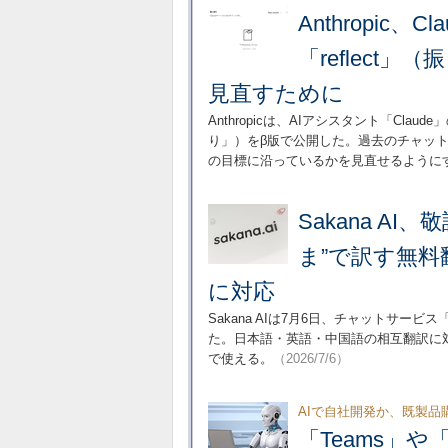
Anthropic
「reflect
見直すために
Anthropicは、AIアシスタント「Cla
り」）をβ版で公開した。過去のチャット
の目標に沿っているかを見直せるように
Sakana A
ま”で訳す無料翻訳
に対応
Sakana AIは7月6日、チャットサービス「S
た。日本語・英語・中国語の相互翻訳に
で使える。
（2026/7/6）
AIで自社開発か、既製品
「Teams」や