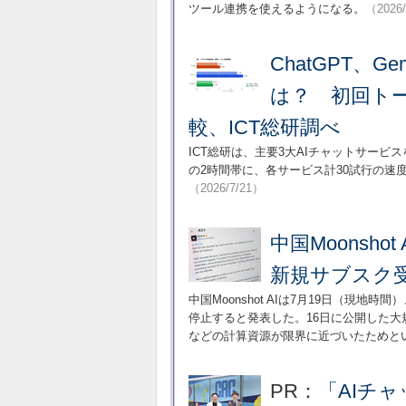
ツール連携を使えるようになる。
（2026
ChatGPT、Ge
は？ 初回ト
較、ICT総研調べ
ICT総研は、主要3大AIチャットサービ
の2時間帯に、各サービス計30試行の
（2026/7/21）
中国Moonsho
新規サブスク
中国Moonshot AIは7月19日（現地
停止すると発表した。16日に公開した大規
などの計算資源が限界に近づいたためと
PR：
「AIチ