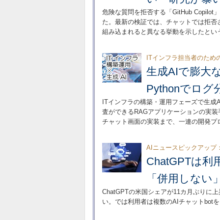
危険な質問を拒否する「GitHub Cop
た。最新の検証では、チャットでは拒否
組み込まれると異なる挙動を示したとい
ITインフラ担当者のため
生成AIで膨大
Pythonでロ
ITインフラの構築・運用フェーズで生成
査ができるRAGアプリケーションの実装手順を
チャット画面の実装まで、一連の開発プ
AIニュースピックアップ
ChatGPT
「併用しない
ChatGPTの米国シェアが11カ月ぶ
い。では利用者は複数のAIチャットbot