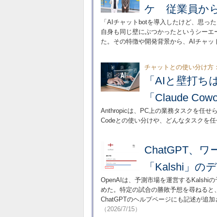
ケ 従業員か
「AIチャットbotを導入したけど、思
自身も同じ壁にぶつかったというシーエ
た。その特徴や開発背景から、AIチャッ
チャットとの使い分け方
「AIと壁打
「Claude C
Anthropicは、PC上の業務タスクを任せら
Codeとの使い分けや、どんなタスクを
ChatGPT
「Kalshi」
OpenAIは、予測市場を運営するKals
めた。特定の試合の勝敗予想を尋ねると、
ChatGPTのヘルプページにも記述が
（2026/7/15）