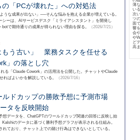
らの「PCが壊れた」への対処法
薄
い
次
ったような成果が出ない」──そんな悩みを抱える企業が増えている。
ツ
ーシーは、AIサービスデスク「ミライアシスタント」を開発し
面
トbotで期待通りの成果が得られない理由を探る。
（2026/7/21）
響
会
や
ど
：
高
ちはもう古い」 業務タスクを任せる
owork」の落とし穴
れる「Claude Cowork」の活用法を公開した。チャットやClaude
任せればよいかを解説している。
（2026/7/16）
、ワールドカップの勝敗予想に予測市場
のデータを反映開始
hiの予想データを、ChatGPTのワールドカップ関連の回答に反映し始
Kalshiのデータに基づく勝利予想グラフが表示される仕組み。
追加されており、チャット上での賭け行為はできないとしている。