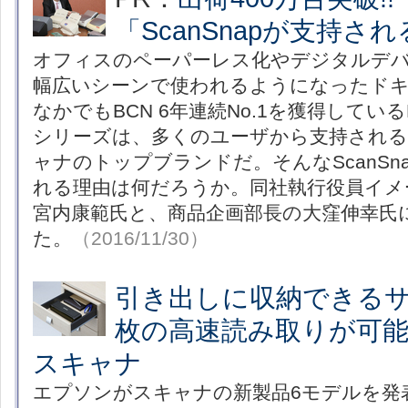
「ScanSnapが支持さ
オフィスのペーパーレス化やデジタルデ
幅広いシーンで使われるようになったド
なかでもBCN 6年連続No.1を獲得しているP
シリーズは、多くのユーザから支持され
ャナのトップブランドだ。そんなScanSn
れる理由は何だろうか。同社執行役員イメ
宮内康範氏と、商品企画部長の大窪伸幸氏
た。
（2016/11/30）
引き出しに収納できるサ
枚の高速読み取りが可
スキャナ
エプソンがスキャナの新製品6モデルを発