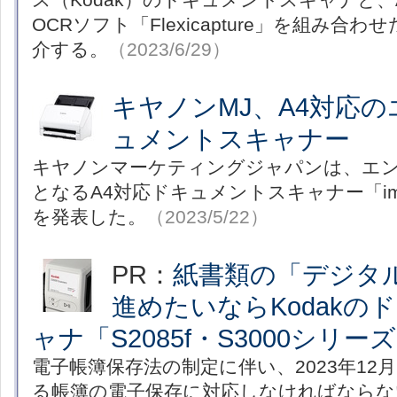
OCRソフト「Flexicapture」を組み
介する。
（2023/6/29）
キヤノンMJ、A4対応
ュメントスキャナー
キヤノンマーケティングジャパンは、エ
となるA4対応ドキュメントスキャナー「imag
を発表した。
（2023/5/22）
PR：
紙書類の「デジタ
進めたいならKodakの
ャナ「S2085f・S3000シリ
電子帳簿保存法の制定に伴い、2023年12
る帳簿の電子保存に対応しなければならな