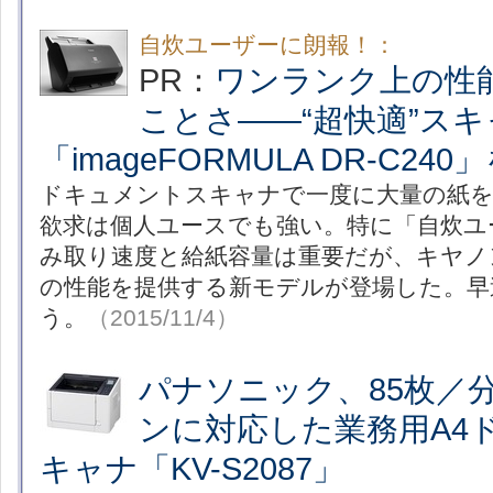
自炊ユーザーに朗報！：
PR：
ワンランク上の性
ことさ――“超快適”スキ
「imageFORMULA DR-C2
ドキュメントスキャナで一度に大量の紙
欲求は個人ユースでも強い。特に「自炊ユ
み取り速度と給紙容量は重要だが、キヤノ
の性能を提供する新モデルが登場した。早
う。
（2015/11/4）
パナソニック、85枚／
ンに対応した業務用A4
キャナ「KV-S2087」