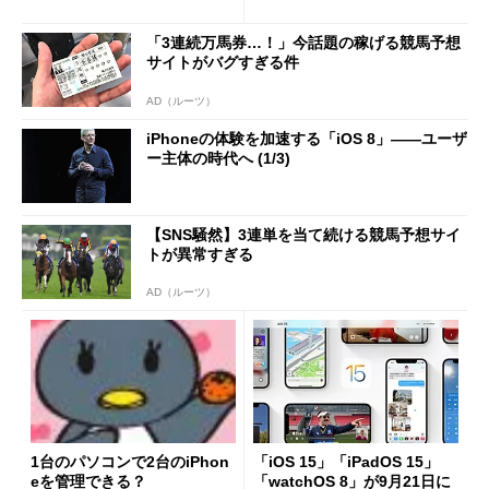
V」に対応
「3連続万馬券…！」今話題の稼げる競馬予想
サイトがバグすぎる件
AD（ルーツ）
iPhoneの体験を加速する「iOS 8」――ユーザ
ー主体の時代へ (1/3)
【SNS騒然】3連単を当て続ける競馬予想サイ
トが異常すぎる
AD（ルーツ）
1台のパソコンで2台のiPhon
「iOS 15」「iPadOS 15」
eを管理できる？
「watchOS 8」が9月21日に