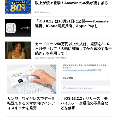
以上が続々登場！Amazonの本気が凄すぎる
AD（Amazon）
「iOS 8.1」は10月21日に公開――Yosemite
連携、iCloud写真共有、Apple Payも
カードローン50万円以上の人は、返済を3～6
ヶ月停止して『大幅に減額してから返済する手
続き』を利用して！
AD（渋谷法務総合事務所）
サンワ、ワイヤレスでデータ
「iOS 13.2.2」リリース モ
転送できるスマホ向けハンデ
バイルデータ通信の不具合な
ィスキャナを発売
どを修正