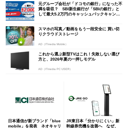
元グループ会社が「ドコモの銀行」になった不
満を吸収？ SBI新生銀行が「SBIの銀行」と
して最大5.2万円のキャッシュバックキャンペ
ーンを開催
スマホの写真／動画をもう一段安全に 買い切
りクラウドストレージ
AD（ITmedia Mobile）
これから選ぶ新型TVはこれ！失敗しない選び
方と、2026年夏の一押しモデル
AD（ITmedia PC USER）
日本通信が新ブランド「blue
JR東日本「分かりにくい」新
mobile」を発表 ネオキャリ
幹線券売機を改善へ なぜ、