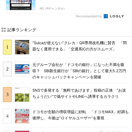
AD（Rチャンネル）
Recommended by
記事ランキング
“Suicaが使えない”クレカ・QR専用改札機に賛否 「問
題なく運用できる」「交通系ICの方がスムーズ」
元グループ会社が「ドコモの銀行」になった不満を吸
収？ SBI新生銀行が「SBIの銀行」として最大5.2万円
のキャッシュバックキャンペーンを開催
SNSで多発する「無料であげます」投稿の正体 “お涙
ちょうだい”で偽サイトやLINEへ誘導するカラクリ
ドコモが念願の増収増益に好転 「ドコモMAX」好調も
後押し、今後は“ロイヤルユーザー”を重視