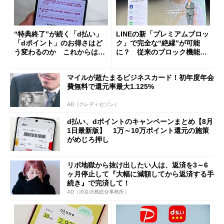
“特典終了”が続く「d払い」
LINEの新「プレミアムブロッ
「dポイント」のお得さはど
ク」で完全な“絶縁”が可能
う変わるのか これからは
に？ 従来のブロック機能と
「dカード」の利用が得策？
の決定的な違い
マイルが超たまるビジネスカード！初年度年会
費無料で還元率最大1.125%
AD（クレディセゾン）
d払い、dポイントのキャンペーンまとめ【8月
1日最新版】 1万～10万ポイント還元の施策
がめじろ押し
リボ地獄から抜け出したい人は、返済を3～6
ヶ月停止して『大幅に減額してから返済する手
続き』で完済して！
AD（渋谷法務総合事務所）