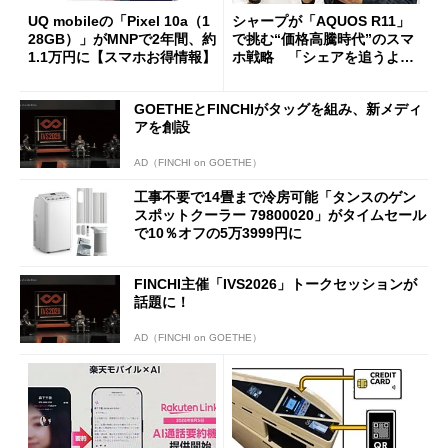
UQ mobileの「Pixel 10a（1
シャープが「AQUOS R11」
28GB）」がMNPで2年間、約
で挑む“価格高騰時代”のスマ
1.1万円に【スマホお得情報】
ホ戦略 「シェアを追うより
も既存ユーザーを大切に」
GOETHEとFINCHIがタッグを組み、新メディ
アを創設
AD（FINCHI on GOETHE）
工事不要で14畳まで冷房可能「タンスのゲン
スポットクーラー 79800020」がタイムセール
で10％オフの5万3999円に
FINCHI主催「IVS2026」トークセッションが
話題に！
AD（FINCHI on GOETHE）