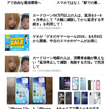
アで自由な通信環境へ
スマホではなく「駅での最短
1分購入」を実現？
カードローン50万円以上の人は、返済を3～6
ヶ月停止して『大幅に減額してから返済する手
続き』を利用して！
AD（渋谷法務総合事務所）
ゲオが「ゲオのサマーセール2026」を8月8日
から開催、中古のスマホやゲームがお得に
カードローン地獄の人は、消費者金融が教えな
い『返済停止して減額・免除する方法』で完済
して
AD（渋谷法務総合事務所）
「iPhone 17e」と「iPhone
4キャリアで買うべきおすす