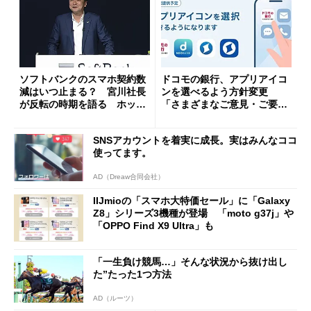
ソフトバンクのスマホ契約数
ドコモの銀行、アプリアイコ
減はいつ止まる？ 宮川社長
ンを選べるよう方針変更
が反転の時期を語る ホッピ
「さまざまなご意見・ご要望
ング対策は「真剣にやりすぎ
を踏まえ」
た」
SNSアカウントを着実に成長。実はみんなココ
使ってます。
AD（Dreaw合同会社）
IIJmioの「スマホ大特価セール」に「Galaxy
Z8」シリーズ3機種が登場 「moto g37j」や
「OPPO Find X9 Ultra」も
「一生負け競馬…」そんな状況から抜け出し
た”たった1つ方法
AD（ルーツ）