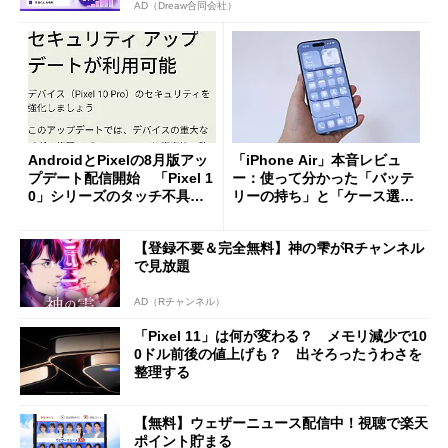
AD（Dreaw合同会社）
AndroidとPixelの8月版アッ
「iPhone Air」本音レビュ
プデート配信開始 「Pixel 1
ー：使って分かった「バッテ
0」シリーズのタッチ不具合
リーの持ち」と「ケース選
修正やGPU性能改善なども
び」の悩ましさ
【登録不要＆完全無料】神の雫がRチャンネル
で見放題
AD（Rチャンネル）
「Pixel 11」は何が変わる？ メモリ減少で10
0ドル前後の値上げも？ 出そろったうわさを
整理する
【無料】ウェザーニュース配信中！視聴で楽天
ポイント貯まる