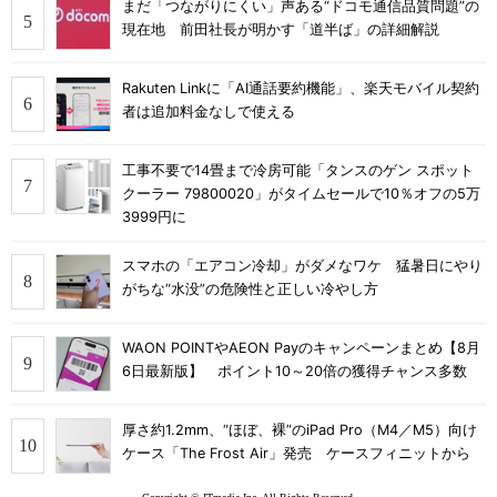
まだ「つながりにくい」声ある“ドコモ通信品質問題”の
現在地 前田社長が明かす「道半ば」の詳細解説
Rakuten Linkに「AI通話要約機能」、楽天モバイル契約
者は追加料金なしで使える
工事不要で14畳まで冷房可能「タンスのゲン スポット
クーラー 79800020」がタイムセールで10％オフの5万
3999円に
スマホの「エアコン冷却」がダメなワケ 猛暑日にやり
がちな“水没”の危険性と正しい冷やし方
WAON POINTやAEON Payのキャンペーンまとめ【8月
6日最新版】 ポイント10～20倍の獲得チャンス多数
厚さ約1.2mm、“ほぼ、裸”のiPad Pro（M4／M5）向け
ケース「The Frost Air」発売 ケースフィニットから