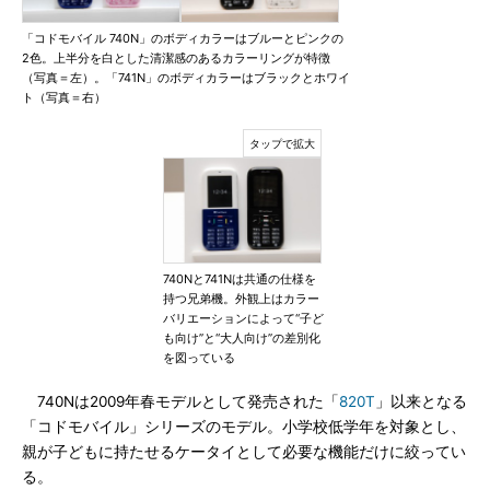
「コドモバイル 740N」のボディカラーはブルーとピンクの
2色。上半分を白とした清潔感のあるカラーリングが特徴
（写真＝左）。「741N」のボディカラーはブラックとホワイ
ト（写真＝右）
740Nと741Nは共通の仕様を
持つ兄弟機。外観上はカラー
バリエーションによって“子ど
も向け”と“大人向け”の差別化
を図っている
740Nは2009年春モデルとして発売された「
820T
」以来となる
「コドモバイル」シリーズのモデル。小学校低学年を対象とし、
親が子どもに持たせるケータイとして必要な機能だけに絞ってい
る。