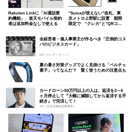
Rakuten Linkに「AI通話要
“Suicaが使えない”改札、東
約機能」、楽天モバイル契約
京メトロ上野駅に設置 期間
者は追加料金なしで使える
限定で “クレカ”と“QRコー
ド”専用
全経営者・個人事業主が作るべき「圧倒的コス
パのビジネスカード」
AD（クレディセゾン）
夏の暑さ対策グッズでよく見掛ける「ペルチェ
素子」ってなんだ？ 賢く使うための注意点も
カードローン50万円以上の人は、返済を3～6
ヶ月停止して『大幅に減額してから返済する手
続き』で完済して！
AD（渋谷法務総合事務所）