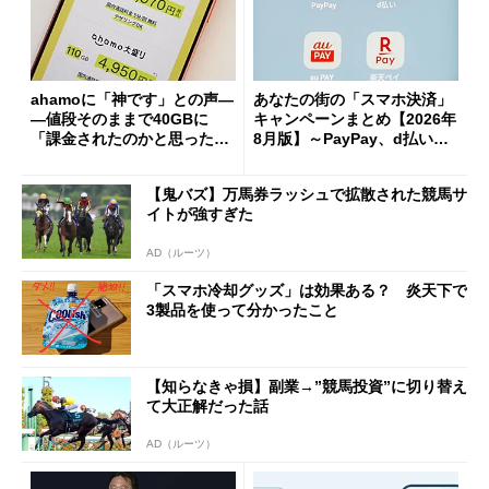
ahamoに「神です」との声―
あなたの街の「スマホ決済」
―値段そのままで40GBに
キャンペーンまとめ【2026年
「課金されたのかと思った」
8月版】～PayPay、d払い、a
と戸惑いも
u PAY、楽天ペイ
【鬼バズ】万馬券ラッシュで拡散された競馬サ
イトが強すぎた
AD（ルーツ）
「スマホ冷却グッズ」は効果ある？ 炎天下で
3製品を使って分かったこと
【知らなきゃ損】副業→”競馬投資”に切り替え
て大正解だった話
AD（ルーツ）