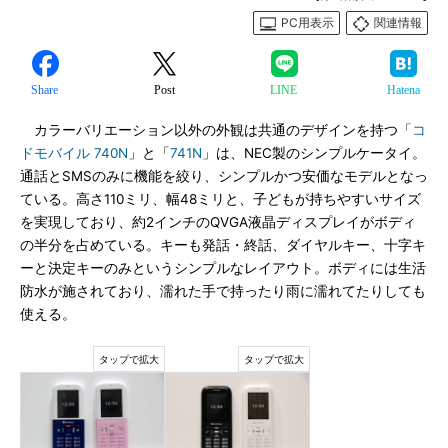
PC用表示
関連情報
Share
Post
LINE
Hatena
カラーバリエーション以外の外観は共通のデザインを持つ「
コ
ドモバイル 740N
」と「
741N
」は、NEC製のシンプルケータイ。
通話とSMSのみに機能を絞り、シンプルかつ安価なモデルとなっ
ている。高さ110ミリ、幅48ミリと、子どもが持ちやすいサイズ
を実現しており、約2インチのQVGA液晶ディスプレイがボディ
の半分を占めている。キーも発話・終話、ダイヤルキー、十字キ
ーと決定キーのみというシンプルなレイアウト。ボディには生活
防水が施されており、濡れた手で持ったり雨に濡れてたりしても
使える。