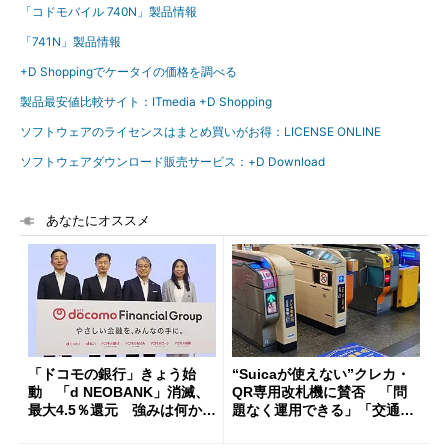
「コドモバイル 740N」製品情報
「741N」製品情報
+D Shoppingでケータイの価格を調べる
製品最安値比較サイト：ITmedia +D Shopping
ソフトウェアのライセンスはまとめ買いがお得：LICENSE ONLINE
ソフトウェアダウンロード販売サービス：+D Download
あなたにオススメ
「ドコモの銀行」きょう始
“Suicaが使えない”クレカ・
動 「d NEOBANK」消滅、
QR専用改札機に賛否 「問
最大4.5％還元 強みは何か解
題なく運用できる」「交通系I
説
Cの方がスムーズ」