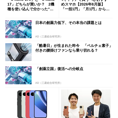
17」どちらが買いか？ 2機
めスマホ【2026年8月版】
種を使い込んで分かった“ス
「一括1円」「月1円」からお
ペック表にない違い”
得なiPhone／Pixel／Galaxy
まで
日本の創薬力低下、その本当の課題とは
AD（三菱総合研究所）
「酷暑日」が生まれた昨今 「ペルチェ素子」
付きの腰掛けファンなら乗り切れる？
「創薬立国」復活への分岐点
AD（三菱総合研究所）