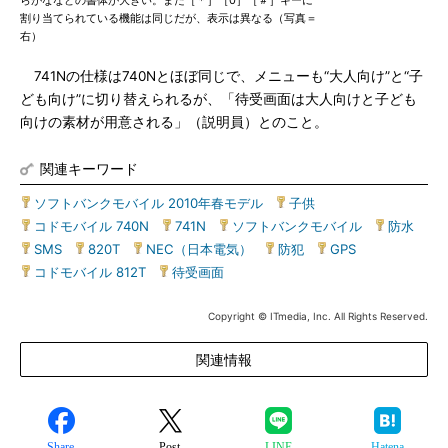
らがななどの書体が大きい。また［＊］［0］［＃］キーに
割り当てられている機能は同じだが、表示は異なる（写真＝
右）
741Nの仕様は740Nとほぼ同じで、メニューも“大人向け”と“子
ども向け”に切り替えられるが、「待受画面は大人向けと子ども
向けの素材が用意される」（説明員）とのこと。
関連キーワード
ソフトバンクモバイル 2010年春モデル
|
子供
|
コドモバイル 740N
|
741N
|
ソフトバンクモバイル
|
防水
|
SMS
|
820T
|
NEC（日本電気）
|
防犯
|
GPS
|
コドモバイル 812T
|
待受画面
Copyright © ITmedia, Inc. All Rights Reserved.
関連情報
Share
Post
LINE
Hatena