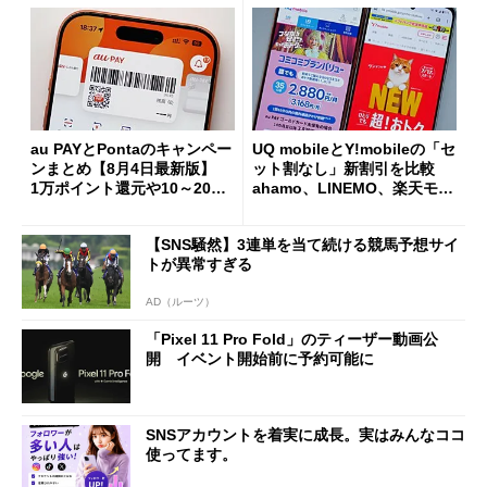
au PAYとPontaのキャンペー
UQ mobileとY!mobileの「セ
ンまとめ【8月4日最新版】
ット割なし」新割引を比較
1万ポイント還元や10～20％
ahamo、LINEMO、楽天モバ
還元あり
イルよりもお得？
【SNS騒然】3連単を当て続ける競馬予想サイ
トが異常すぎる
AD（ルーツ）
「Pixel 11 Pro Fold」のティーザー動画公
開 イベント開始前に予約可能に
SNSアカウントを着実に成長。実はみんなココ
使ってます。