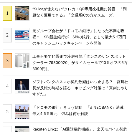
“Suicaが使えない”クレカ・QR専用改札機に賛否 「問
題なく運用できる」「交通系ICの方がスムーズ」
元グループ会社が「ドコモの銀行」になった不満を吸
収？ SBI新生銀行が「SBIの銀行」として最大5.2万円
のキャッシュバックキャンペーンを開催
工事不要で14畳まで冷房可能「タンスのゲン スポット
クーラー 79800020」がタイムセールで10％オフの5万
3999円に
ソフトバンクのスマホ契約数減はいつ止まる？ 宮川社
長が反転の時期を語る ホッピング対策は「真剣にやり
すぎた」
「ドコモの銀行」きょう始動 「d NEOBANK」消滅、
最大4.5％還元 強みは何か解説
Rakuten Linkに「AI通話要約機能」、楽天モバイル契約