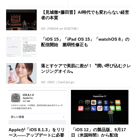
加など
【見城徹×藤田晋】AI時代でも変わらない経営
者の本質
AD（FINCHI on GOETHE）
「iOS 15」「iPad OS 15」「watchOS 8」の
配信開始 脆弱性修正も
落とすケアで美肌に差が！〝潤い呼び込むクレ
ンジングオイル〟
AD（DHC｜CanCam.jp）
Appleが「iOS 8.1.3」をリリ
「iOS 12」の製品版、9月17
ース――アップデートに必要
日（米国時間）から配信