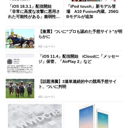
「iOS 18.3.1」配信開始
「iPod touch」新モデル登
「非常に高度な攻撃に悪用さ
場 A10 Fusion内蔵、256G
れた可能性がある」脆弱性に
Bモデルが追加
対処
【激震】ついに“プロも認めた予想サイト”が明
らかに
AD（ルーツ）
「iOS 11.4」配信開始 iCloudに「メッセー
ジ」保管、「AirPlay 2」など
【話題沸騰】3連単連続的中の競馬予想サイ
ト、ついに判明
AD（ルーツ）