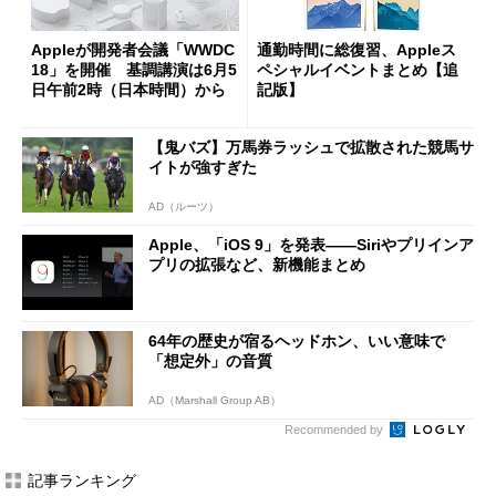
Appleが開発者会議「WWDC
通勤時間に総復習、Appleス
18」を開催 基調講演は6月5
ペシャルイベントまとめ【追
日午前2時（日本時間）から
記版】
【鬼バズ】万馬券ラッシュで拡散された競馬サ
イトが強すぎた
AD（ルーツ）
Apple、「iOS 9」を発表――Siriやプリインア
プリの拡張など、新機能まとめ
64年の歴史が宿るヘッドホン、いい意味で
「想定外」の音質
AD（Marshall Group AB）
Recommended by
記事ランキング