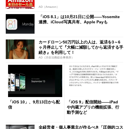
AD（Amazon）
「iOS 8.1」は10月21日に公開――Yosemite
連携、iCloud写真共有、Apple Payも
カードローン50万円以上の人は、返済を3～6
ヶ月停止して『大幅に減額してから返済する手
続き』を利用して！
AD（渋谷法務総合事務所）
「iOS 10」、9月13日から配
「iOS 9」配信開始――iPad
信
や内蔵アプリの機能拡張、行
動予測など
全経営者・個人事業主が作るべき「圧倒的コス