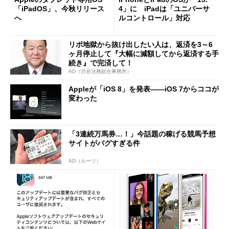
「iPadOS」、今秋リリース
4」に iPadは「ユニバーサ
へ
ルコントロール」対応
リボ地獄から抜け出したい人は、返済を3～6
ヶ月停止して『大幅に減額してから返済する手
続き』で完済して！
AD（渋谷法務総合事務所）
Appleが「iOS 8」を発表――iOS 7からココが
変わった
「3連続万馬券…！」今話題の稼げる競馬予想
サイトがバグすぎる件
AD（ルーツ）