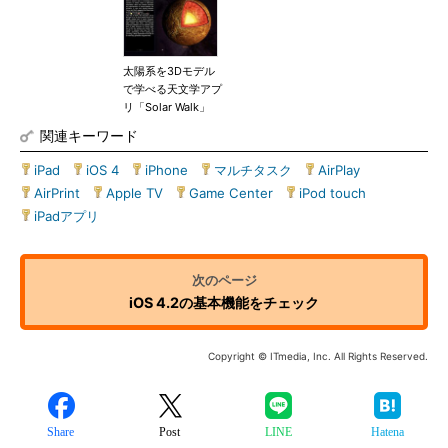
太陽系を3Dモデル
で学べる天文学アプ
リ「Solar Walk」
関連キーワード
iPad
|
iOS 4
|
iPhone
|
マルチタスク
|
AirPlay
|
AirPrint
|
Apple TV
|
Game Center
|
iPod touch
|
iPadアプリ
iOS 4.2の基本機能をチェック
Copyright © ITmedia, Inc. All Rights Reserved.
Share
Post
LINE
Hatena