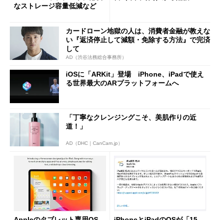
なストレージ容量低減など
カードローン地獄の人は、消費者金融が教えな
い『返済停止して減額・免除する方法』で完済
して
AD（渋谷法務総合事務所）
iOSに「ARKit」登場 iPhone、iPadで使え
る世界最大のARプラットフォームへ
「丁寧なクレンジングこそ、美肌作りの近
道！」
AD（DHC｜CanCam.jp）
Appleのタブレット専用OS
iPhoneとiPadのOSが「15.