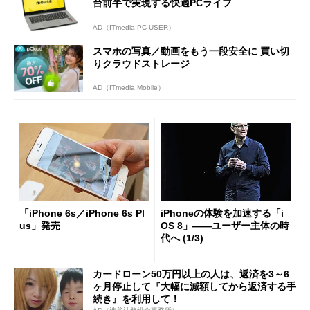
台前半で実現する快適PCライフ
AD（ITmedia PC USER）
スマホの写真／動画をもう一段安全に 買い切
りクラウドストレージ
AD（ITmedia Mobile）
「iPhone 6s／iPhone 6s Pl
iPhoneの体験を加速する「i
us」発売
OS 8」――ユーザー主体の時
代へ (1/3)
カードローン50万円以上の人は、返済を3～6
ヶ月停止して『大幅に減額してから返済する手
続き』を利用して！