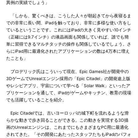
異例の実績でしょう」
「しかも、驚くべきは、こうした人々が朝起きてから夜寝るま
での非常に長い間、iPadを触っており、非常に多様な使い方をし
ているということです。これにはiPadの大きく見やすい10インチ
（正確には9.7インチ）の液晶画面も関係していれば、誰でも簡
単に習得できるマルチタッチの操作も関係しているでしょう。さ
らにiPad用に最適化されたアプリケーションの数は4万本に増え
たことも」
ブロデリック氏はこういって現在、Epic Games社が開発中の
3DゲームでUnrealエンジン採用の「Epic Citadel」の開発途上版
やレシピアプリ、宇宙について学べる「Solar Walk」といったア
プリケーションを通して、iPadがゲームやキッチン、教育の現場
でも活躍していることを紹介。
Epic Citadelでは、古いヨーロッパの城下町を流れるような滑
らかな動きで歩き回ることができる。この動きを実現する3D描
画のUnrealエンジンは、これまでにもさまざまなPC用に最適化
されてきた。「その開発にあたったスタッフたちもiPadのパフォ