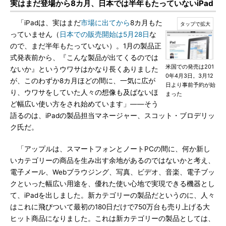
実はまだ登場から8カ月、日本では半年もたっていないiPad
「iPadは、実はまだ
市場に出てから
8カ月もた
っていません（
日本での販売開始は5月28日
な
ので、まだ半年もたっていない）。1月の製品正
式発表前から、『こんな製品が出てくるのでは
米国での発売は201
ないか』というウワサはかなり長くありました
0年4月3日。3月12
が、このわずか8カ月ほどの間に、一気に広が
日より事前予約が始
り、ウワサをしていた人々の想像も及ばないほ
まった
ど幅広い使い方をされ始めています」――そう
語るのは、iPadの製品担当マネージャー、スコット・ブロデリッ
ク氏だ。
「アップルは、スマートフォンとノートPCの間に、何か新し
いカテゴリーの商品を生み出す余地があるのではないかと考え、
電子メール、Webブラウジング、写真、ビデオ、音楽、電子ブッ
クといった幅広い用途を、優れた使い心地で実現できる機器とし
て、iPadを出しました。新カテゴリーの製品だというのに、人々
はこれに飛びついて最初の180日だけで750万台も売り上げる大
ヒット商品になりました。これは新カテゴリーの製品としては、