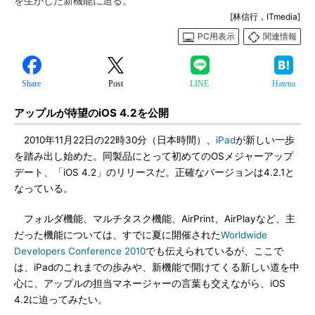
を生かした新機能に迫る。
[林信行，ITmedia]
PC用表示
関連情報
Share
Post
LINE
Hatena
アップルが待望のiOS 4.2を公開
2010年11月22日の22時30分（日本時間）、
iPad
が新しい一歩
を踏み出し始めた。同製品にとって初めてのOSメジャーアップ
デート、「iOS 4.2」のリリースだ。正確なバージョンは4.2.1と
なっている。
フォルダ機能、マルチタスク機能、AirPrint、AirPlayなど、主
だった機能については、すでに夏に開催された
Worldwide
Developers Conference 2010
でも伝えられているが、ここで
は、iPadのこれまでの歩みや、新機能で開けてくる新しい道を中
心に、アップルの担当マネージャーの言葉も交えながら、iOS
4.2に迫ってみたい。