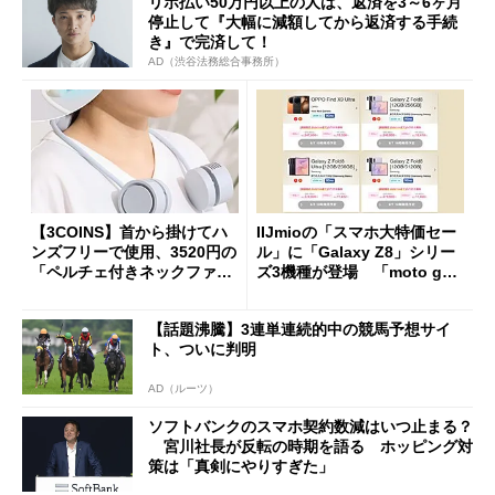
リボ払い50万円以上の人は、返済を3～6ヶ月
停止して『大幅に減額してから返済する手続
き』で完済して！
AD（渋谷法務総合事務所）
【3COINS】首から掛けてハ
IIJmioの「スマホ大特価セー
ンズフリーで使用、3520円の
ル」に「Galaxy Z8」シリー
「ペルチェ付きネックファ
ズ3機種が登場 「moto g37
ン」
j」や「OPPO Find X9 Ultr
a」も
【話題沸騰】3連単連続的中の競馬予想サイ
ト、ついに判明
AD（ルーツ）
ソフトバンクのスマホ契約数減はいつ止まる？
宮川社長が反転の時期を語る ホッピング対
策は「真剣にやりすぎた」