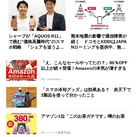
シャープが「AQUOS R11」
熊本地震の影響で通信障害が
で挑む“価格高騰時代”のスマ
続く ドコモとKDDIはJAPA
ホ戦略 「シェアを追うより
Nローミングを提供中、無料
も既存ユーザーを大切に」
Wi-Fi「00000JAPAN」も開
放
「え、こんなセールやってたの？」80％OFF
以上が続々登場！Amazonの本気が凄すぎる
AD（Amazon）
「スマホ冷却グッズ」は効果ある？ 炎天下で
3製品を使って分かったこと
アマゾン1位「このお茶ガチです」噂のお茶
AD（ハーブ健康本舗）