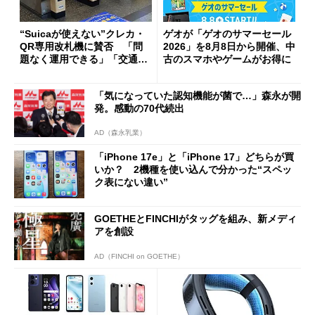
“Suicaが使えない”クレカ・
ゲオが「ゲオのサマーセール
QR専用改札機に賛否 「問
2026」を8月8日から開催、中
題なく運用できる」「交通系I
古のスマホやゲームがお得に
Cの方がスムーズ」
「気になっていた認知機能が菌で…」森永が開
発。感動の70代続出
AD（森永乳業）
「iPhone 17e」と「iPhone 17」どちらが買
いか？ 2機種を使い込んで分かった“スペッ
ク表にない違い”
GOETHEとFINCHIがタッグを組み、新メディ
アを創設
AD（FINCHI on GOETHE）