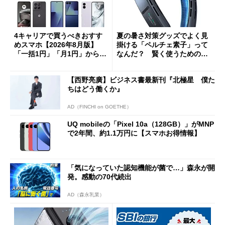
4キャリアで買うべきおすす
夏の暑さ対策グッズでよく見
めスマホ【2026年8月版】
掛ける「ペルチェ素子」って
「一括1円」「月1円」からお
なんだ？ 賢く使うための注
得なiPhone／Pixel／Galaxy
意点も
まで
【西野亮廣】ビジネス書最新刊『北極星 僕た
ちはどう働くか』
AD（FINCHI on GOETHE）
UQ mobileの「Pixel 10a（128GB）」がMNP
で2年間、約1.1万円に【スマホお得情報】
「気になっていた認知機能が菌で…」森永が開
発。感動の70代続出
AD（森永乳業）