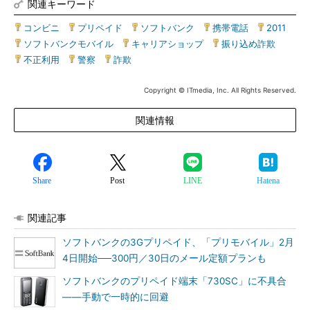
関連キーワード
コンビニ
|
プリペイド
|
ソフトバンク
|
携帯電話
|
2011
|
ソフトバンクモバイル
|
キャリアショップ
|
振り込め詐欺
|
不正利用
|
警察
|
詐欺
Copyright © ITmedia, Inc. All Rights Reserved.
関連情報
Share
Post
LINE
Hatena
関連記事
ソフトバンクの3Gプリペイド、「プリモバイル」2月
4日開始──300円／30日のメール定額プランも
ソフトバンクのプリペイド端末「730SC」に不具合
――手動で一時的に回避