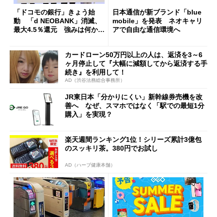
「ドコモの銀行」きょう始
日本通信が新ブランド「blue
動 「d NEOBANK」消滅、
mobile」を発表 ネオキャリ
最大4.5％還元 強みは何か解
アで自由な通信環境へ
説
カードローン50万円以上の人は、返済を3～6
ヶ月停止して『大幅に減額してから返済する手
続き』を利用して！
AD（渋谷法務総合事務所）
JR東日本「分かりにくい」新幹線券売機を改
善へ なぜ、スマホではなく「駅での最短1分
購入」を実現？
楽天週間ランキング1位！シリーズ累計3億包
のスッキリ茶。380円でお試し
AD（ハーブ健康本舗）