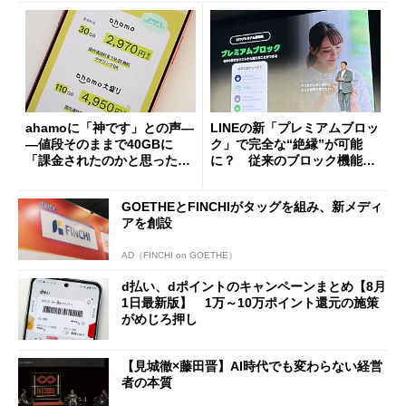
ahamoに「神です」との声―
LINEの新「プレミアムブロッ
―値段そのままで40GBに
ク」で完全な“絶縁”が可能
「課金されたのかと思った」
に？ 従来のブロック機能と
と戸惑いも
の決定的な違い
GOETHEとFINCHIがタッグを組み、新メディ
アを創設
AD（FINCHI on GOETHE）
d払い、dポイントのキャンペーンまとめ【8月
1日最新版】 1万～10万ポイント還元の施策
がめじろ押し
【見城徹×藤田晋】AI時代でも変わらない経営
者の本質