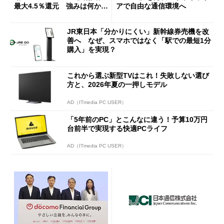
最大4.5％還元 強みは何か解
アで自由な通信環境へ
説
JR東日本「分かりにくい」新幹線券売機を改
善へ なぜ、スマホではなく「駅での最短1分
購入」を実現？
これから選ぶ新型TVはこれ！失敗しない選び
方と、2026年夏の一押しモデル
AD（ITmedia PC USER）
「5年前のPC」とこんなに違う！予算10万円
台前半で実現する快適PCライフ
AD（ITmedia PC USER）