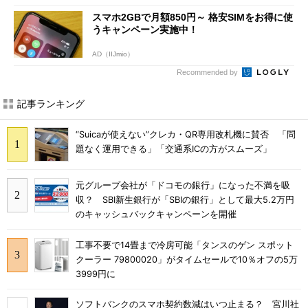
スマホ2GBで月額850円～ 格安SIMをお得に使
うキャンペーン実施中！
AD（IIJmio）
Recommended by
記事ランキング
“Suicaが使えない”クレカ・QR専用改札機に賛否 「問
題なく運用できる」「交通系ICの方がスムーズ」
元グループ会社が「ドコモの銀行」になった不満を吸
収？ SBI新生銀行が「SBIの銀行」として最大5.2万円
のキャッシュバックキャンペーンを開催
工事不要で14畳まで冷房可能「タンスのゲン スポット
クーラー 79800020」がタイムセールで10％オフの5万
3999円に
ソフトバンクのスマホ契約数減はいつ止まる？ 宮川社