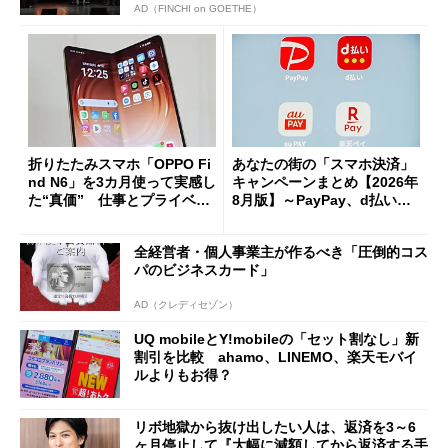
AD（FINCHI on GOETHE）
折りたたみスマホ「OPPO Fi
あなたの街の「スマホ決済」
nd N6」を3カ月使って実感し
キャンペーンまとめ【2026年
た“真価” 仕事とプライベー
8月版】～PayPay、d払い、a
トで大活躍
u PAY、楽天ペイ
全経営者・個人事業主が作るべき「圧倒的コス
パのビジネスカード」
AD（クレディセゾン）
UQ mobileとY!mobileの「セット割なし」新
割引を比較 ahamo、LINEMO、楽天モバイ
ルよりもお得？
リボ地獄から抜け出したい人は、返済を3～6
ヶ月停止して『大幅に減額してから返済する手