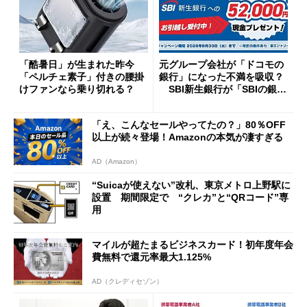
「酷暑日」が生まれた昨今
元グループ会社が「ドコモの
「ペルチェ素子」付きの腰掛
銀行」になった不満を吸収？
けファンなら乗り切れる？
SBI新生銀行が「SBIの銀
行」として最大5.2万円のキャ
ッシュバックキャンペーンを
「え、こんなセールやってたの？」80％OFF
開催
以上が続々登場！Amazonの本気が凄すぎる
AD（Amazon）
“Suicaが使えない”改札、東京メトロ上野駅に
設置 期間限定で “クレカ”と“QRコード”専
用
マイルが超たまるビジネスカード！初年度年会
費無料で還元率最大1.125%
AD（クレディセゾン）