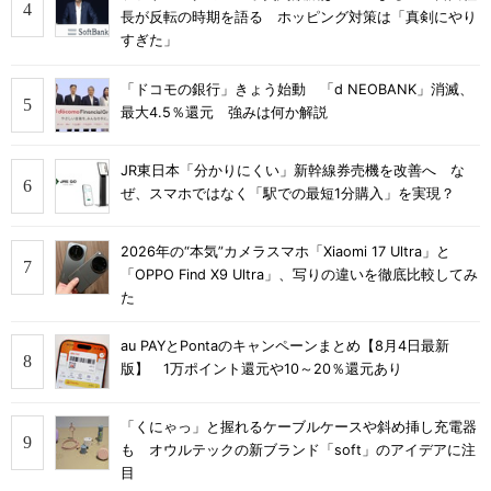
長が反転の時期を語る ホッピング対策は「真剣にやり
すぎた」
「ドコモの銀行」きょう始動 「d NEOBANK」消滅、
最大4.5％還元 強みは何か解説
JR東日本「分かりにくい」新幹線券売機を改善へ な
ぜ、スマホではなく「駅での最短1分購入」を実現？
2026年の“本気”カメラスマホ「Xiaomi 17 Ultra」と
「OPPO Find X9 Ultra」、写りの違いを徹底比較してみ
た
au PAYとPontaのキャンペーンまとめ【8月4日最新
版】 1万ポイント還元や10～20％還元あり
「くにゃっ」と握れるケーブルケースや斜め挿し充電器
も オウルテックの新ブランド「soft」のアイデアに注
目