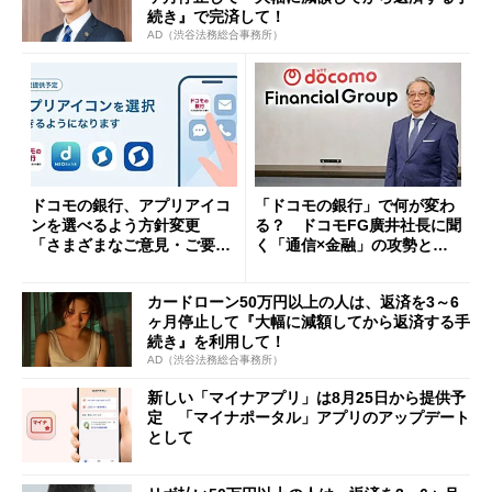
続き』で完済して！
AD（渋谷法務総合事務所）
ドコモの銀行、アプリアイコ
「ドコモの銀行」で何が変わ
ンを選べるよう方針変更
る？ ドコモFG廣井社長に聞
「さまざまなご意見・ご要望
く「通信×金融」の攻勢とグ
を踏まえ」
ループ戦略
カードローン50万円以上の人は、返済を3～6
ヶ月停止して『大幅に減額してから返済する手
続き』を利用して！
AD（渋谷法務総合事務所）
新しい「マイナアプリ」は8月25日から提供予
定 「マイナポータル」アプリのアップデート
として