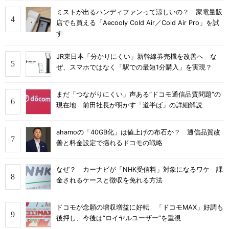
ミストが出るハンディファンって涼しいの？ 家電量販
店でも買える「Aecooly Cold Air／Cold Air Pro」を試
す
JR東日本「分かりにくい」新幹線券売機を改善へ な
ぜ、スマホではなく「駅での最短1分購入」を実現？
まだ「つながりにくい」声ある“ドコモ通信品質問題”の
現在地 前田社長が明かす「道半ば」の詳細解説
ahamoの「40GB化」は値上げの布石か？ 通信品質改
善と料金設定で揺れるドコモの戦略
なぜ？ カーナビが「NHK受信料」対象になるワケ 課
金されるケースと徴収を免れる方法
ドコモが念願の増収増益に好転 「ドコモMAX」好調も
後押し、今後は“ロイヤルユーザー”を重視