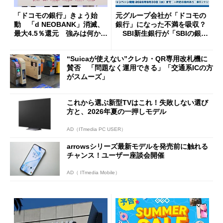
「ドコモの銀行」きょう始
元グループ会社が「ドコモの
動 「d NEOBANK」消滅、
銀行」になった不満を吸収？
最大4.5％還元 強みは何か解
SBI新生銀行が「SBIの銀
説
行」として最大5.2万円のキャ
ッシュバックキャンペーンを
“Suicaが使えない”クレカ・QR専用改札機に
開催
賛否 「問題なく運用できる」「交通系ICの方
がスムーズ」
これから選ぶ新型TVはこれ！失敗しない選び
方と、2026年夏の一押しモデル
AD（ITmedia PC USER）
arrowsシリーズ最新モデルを発売前に触れる
チャンス！ユーザー座談会開催
AD（ ITmedia Mobile）