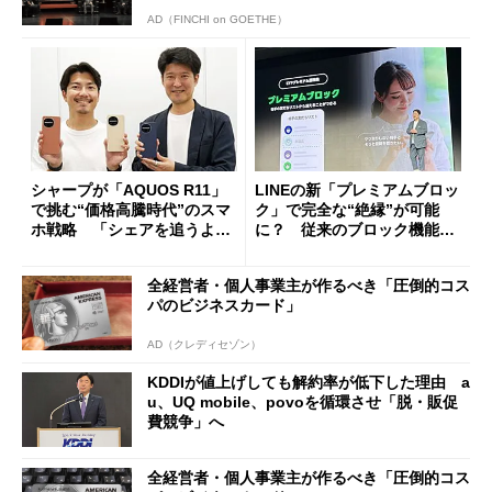
AD（FINCHI on GOETHE）
シャープが「AQUOS R11」
LINEの新「プレミアムブロッ
で挑む“価格高騰時代”のスマ
ク」で完全な“絶縁”が可能
ホ戦略 「シェアを追うより
に？ 従来のブロック機能と
も既存ユーザーを大切に」
の決定的な違い
全経営者・個人事業主が作るべき「圧倒的コス
パのビジネスカード」
AD（クレディセゾン）
KDDIが値上げしても解約率が低下した理由 a
u、UQ mobile、povoを循環させ「脱・販促
費競争」へ
全経営者・個人事業主が作るべき「圧倒的コス