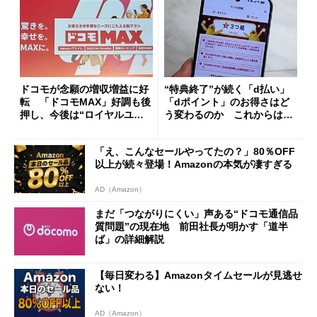
ドコモが念願の増収増益に好
“特典終了”が続く「d払い」
転 「ドコモMAX」好調も後
「dポイント」のお得さはど
押し、今後は“ロイヤルユー
う変わるのか これからは
ザー”を重視
「dカード」の利用が得策？
「え、こんなセールやってたの？」80％OFF
以上が続々登場！Amazonの本気が凄すぎる
AD（Amazon）
まだ「つながりにくい」声ある“ドコモ通信品
質問題”の現在地 前田社長が明かす「道半
ば」の詳細解説
【毎日変わる】Amazonタイムセールが見逃せ
ない！
AD（Amazon）