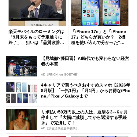
楽天モバイルのローミングは
「iPhone 17e」と「iPhone
「9月末をもって予定通りに
17」どちらが買いか？ 2機
終了」 狙いは「品質改善」
種を使い込んで分かった“ス
ただし「ルーラル限定で期
ペック表にない違い”
限を切った新契約」の可能性
【見城徹×藤田晋】AI時代でも変わらない経営
も
者の本質
AD（FINCHI on GOETHE）
4キャリアで買うべきおすすめスマホ【2026年
8月版】「一括1円」「月1円」からお得なiPho
ne／Pixel／Galaxyまで
リボ払い50万円以上の人は、返済を3～6ヶ月
停止して『大幅に減額してから返済する手続
き』で完済して！
AD（渋谷法務総合事務所）