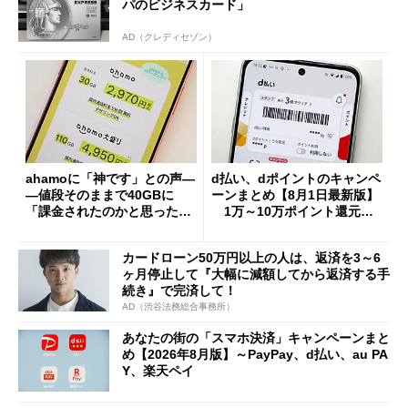
パのビジネスカード」
AD（クレディセゾン）
ahamoに「神です」との声―
d払い、dポイントのキャンペ
―値段そのままで40GBに
ーンまとめ【8月1日最新版】
「課金されたのかと思った」
1万～10万ポイント還元の
と戸惑いも
施策がめじろ押し
カードローン50万円以上の人は、返済を3～6
ヶ月停止して『大幅に減額してから返済する手
続き』で完済して！
AD（渋谷法務総合事務所）
あなたの街の「スマホ決済」キャンペーンまと
め【2026年8月版】～PayPay、d払い、au PA
Y、楽天ペイ