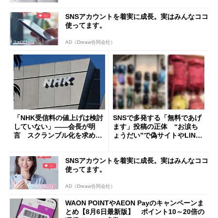
SNSアカウントを着実に成長。実はみんなココ
使ってます。
AD（Dreaw合同会社）
「NHK受信料の値上げは検討
SNSで多発する「無料であげ
していない」――会長が明
ます」投稿の正体 “お涙ち
言 スクランブル化を求める
ょうだい”で偽サイトやLINE
声絶えず
へ誘導するカラクリ
SNSアカウントを着実に成長。実はみんなココ
使ってます。
AD（Dreaw合同会社）
WAON POINTやAEON Payのキャンペーンま
とめ【8月6日最新版】 ポイント10～20倍の