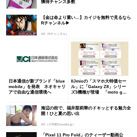
獲得チャンス多数
【金は命より重い…】カイジを無料で見るなら
Rチャンネル▶︎
AD（Rチャンネル）
日本通信が新ブランド「blue
IIJmioの「スマホ大特価セー
mobile」を発表 ネオキャリ
ル」に「Galaxy Z8」シリー
アで自由な通信環境へ
ズ3機種が登場 「moto g37
j」や「OPPO Find X9 Ultr
a」も
海辺の街で、福井梨莉華のドキッとする魅力全
開！ひと夏の思い出
AD（小学館Gravidia.jp）
「Pixel 11 Pro Fold」のティーザー動画公