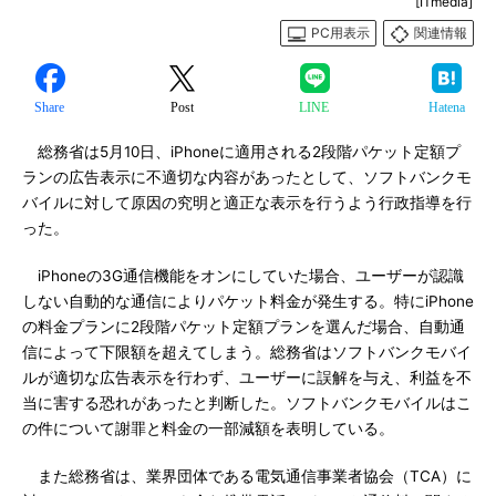
[ITmedia]
PC用表示
関連情報
Share
Post
LINE
Hatena
総務省は5月10日、iPhoneに適用される2段階パケット定額プ
ランの広告表示に不適切な内容があったとして、ソフトバンクモ
バイルに対して原因の究明と適正な表示を行うよう行政指導を行
った。
iPhoneの3G通信機能をオンにしていた場合、ユーザーが認識
しない自動的な通信によりパケット料金が発生する。特にiPhone
の料金プランに2段階パケット定額プランを選んだ場合、自動通
信によって下限額を超えてしまう。総務省はソフトバンクモバイ
ルが適切な広告表示を行わず、ユーザーに誤解を与え、利益を不
当に害する恐れがあったと判断した。ソフトバンクモバイルはこ
の件について謝罪と料金の一部減額を表明している。
また総務省は、業界団体である電気通信事業者協会（TCA）に