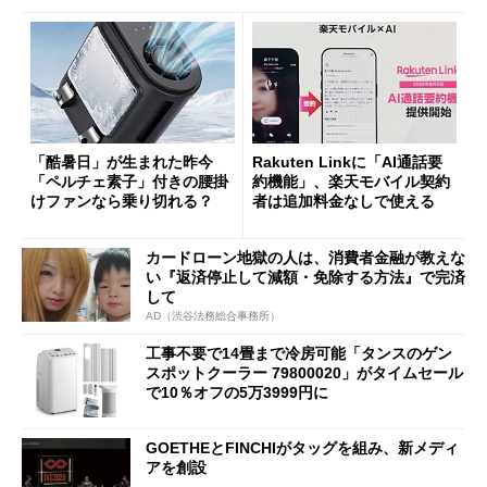
「酷暑日」が生まれた昨今
Rakuten Linkに「AI通話要
「ペルチェ素子」付きの腰掛
約機能」、楽天モバイル契約
けファンなら乗り切れる？
者は追加料金なしで使える
カードローン地獄の人は、消費者金融が教えな
い『返済停止して減額・免除する方法』で完済
して
AD（渋谷法務総合事務所）
工事不要で14畳まで冷房可能「タンスのゲン
スポットクーラー 79800020」がタイムセール
で10％オフの5万3999円に
GOETHEとFINCHIがタッグを組み、新メディ
アを創設