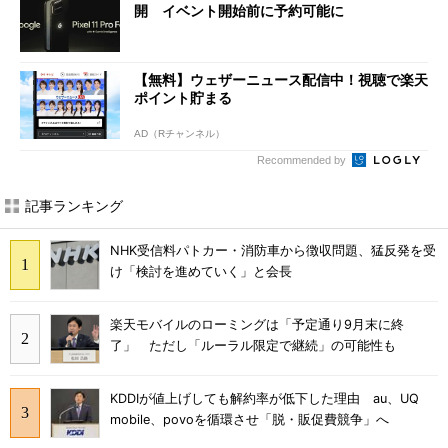
開 イベント開始前に予約可能に
【無料】ウェザーニュース配信中！視聴で楽天
ポイント貯まる
AD（Rチャンネル）
Recommended by
記事ランキング
NHK受信料パトカー・消防車から徴収問題、猛反発を受
け「検討を進めていく」と会長
楽天モバイルのローミングは「予定通り9月末に終
了」 ただし「ルーラル限定で継続」の可能性も
KDDIが値上げしても解約率が低下した理由 au、UQ
mobile、povoを循環させ「脱・販促費競争」へ