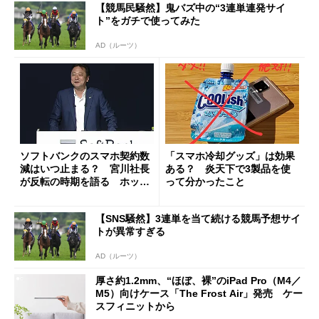
【競馬民騒然】鬼バズ中の“3連単連発サイ
ト”をガチで使ってみた
AD（ルーツ）
ソフトバンクのスマホ契約数
「スマホ冷却グッズ」は効果
減はいつ止まる？ 宮川社長
ある？ 炎天下で3製品を使
が反転の時期を語る ホッピ
って分かったこと
ング対策は「真剣にやりすぎ
た」
【SNS騒然】3連単を当て続ける競馬予想サイ
トが異常すぎる
AD（ルーツ）
厚さ約1.2mm、“ほぼ、裸”のiPad Pro（M4／
M5）向けケース「The Frost Air」発売 ケー
スフィニットから