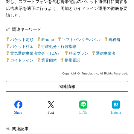
対し、スマートフォンを含む携帯電話のパケット通信料に関する
広告表示を適正に行うよう、周知とガイドライン運用の徹底を要
請した。
関連キーワード
パケット定額
|
iPhone
|
ソフトバンクモバイル
|
総務省
|
パケット料金
|
行政処分・行政指導
|
電気通信事業者協会（TCA）
|
料金プラン
|
通信事業者
|
ガイドライン
|
業界団体
|
携帯電話
Copyright © ITmedia, Inc. All Rights Reserved.
関連情報
Share
Post
LINE
Hatena
関連記事