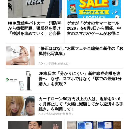
NHK受信料パトカー・消防車
ゲオが「ゲオのサマーセール
から徴収問題、猛反発を受け
2026」を8月8日から開催、中
「検討を進めていく」と会長
古のスマホやゲームがお得に
“修正ほぼなし”お尻フェチ全編完全新作の「お
尻特化写真集」
AD（小学館Gravidia.jp）
JR東日本「分かりにくい」新幹線券売機を改
善へ なぜ、スマホではなく「駅での最短1分
購入」を実現？
カードローン50万円以上の人は、返済を3～6
ヶ月停止して『大幅に減額してから返済する手
続き』を利用して！
AD（渋谷法務総合事務所）