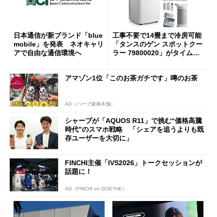
日本通信が新ブランド「blue
工事不要で14畳まで冷房可能
mobile」を発表 ネオキャリ
「タンスのゲン スポットクー
アで自由な通信環境へ
ラー 79800020」がタイムセ
ールで10％オフの5万3999円
に
アマゾン1位「このお茶ガチです」噂のお茶
AD（ハーブ健康本舗）
シャープが「AQUOS R11」で挑む“価格高騰
時代”のスマホ戦略 「シェアを追うよりも既
存ユーザーを大切に」
FINCHI主催「IVS2026」トークセッションが
話題に！
AD（FINCHI on GOETHE）