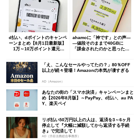
d払い、dポイントのキャンペ
ahamoに「神です」との声―
ーンまとめ【8月1日最新版】
―値段そのままで40GBに
1万～10万ポイント還元の
「課金されたのかと思った」
施策がめじろ押し
と戸惑いも
「え、こんなセールやってたの？」80％OFF
以上が続々登場！Amazonの本気が凄すぎる
AD（Amazon）
あなたの街の「スマホ決済」キャンペーンまと
め【2026年8月版】～PayPay、d払い、au PA
Y、楽天ペイ
リボ払い50万円以上の人は、返済を3～6ヶ月
停止して『大幅に減額してから返済する手続
き』で完済して！
AD（渋谷法務総合事務所）