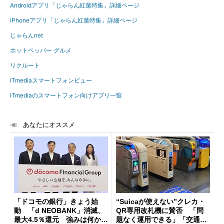
Androidアプリ「じゃらん紅葉特集」詳細ページ
iPhoneアプリ「じゃらん紅葉特集」詳細ページ
じゃらんnet
ホットペッパー グルメ
リクルート
ITmediaスマートフォンビュー
ITmediaのスマートフォン向けアプリ一覧
あなたにオススメ
「ドコモの銀行」きょう始
“Suicaが使えない”クレカ・
動 「d NEOBANK」消滅、
QR専用改札機に賛否 「問
最大4.5％還元 強みは何か解
題なく運用できる」「交通系I