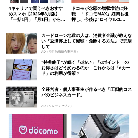
4キャリアで買うべきおすす
ドコモが念願の増収増益に好
めスマホ【2026年8月版】
転 「ドコモMAX」好調も後
「一括1円」「月1円」からお
押し、今後は“ロイヤルユー
得なiPhone／Pixel／Galaxy
ザー”を重視
まで
カードローン地獄の人は、消費者金融が教えな
い『返済停止して減額・免除する方法』で完済
して
AD（渋谷法務総合事務所）
“特典終了”が続く「d払い」「dポイント」の
お得さはどう変わるのか これからは「dカー
ド」の利用が得策？
全経営者・個人事業主が作るべき「圧倒的コス
パのビジネスカード」
AD（クレディセゾン）