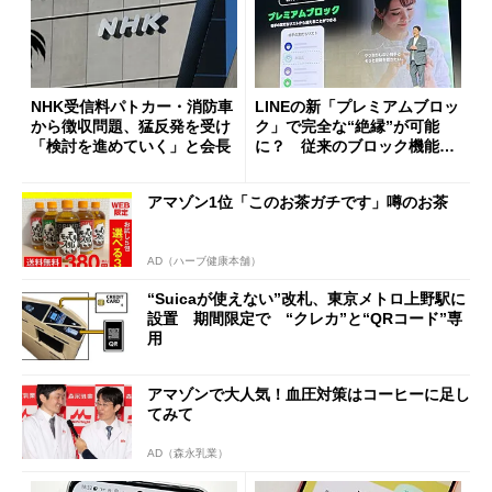
NHK受信料パトカー・消防車
LINEの新「プレミアムブロッ
から徴収問題、猛反発を受け
ク」で完全な“絶縁”が可能
「検討を進めていく」と会長
に？ 従来のブロック機能と
の決定的な違い
アマゾン1位「このお茶ガチです」噂のお茶
AD（ハーブ健康本舗）
“Suicaが使えない”改札、東京メトロ上野駅に
設置 期間限定で “クレカ”と“QRコード”専
用
アマゾンで大人気！血圧対策はコーヒーに足し
てみて
AD（森永乳業）