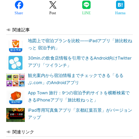
Share
Post
LINE
Hatena
関連記事
地図上で宿泊プランを比較――iPadアプリ「旅比較ね
っと 宿泊予約」
30min.の飲食店情報を引用できるAndroid向けTwitter
アプリ「ツイランチ」
観光案内から宿泊情報までチェックできる「るる
ぶ.com」のAndroidアプリ
App Town 旅行：9つの宿泊予約サイトを横断検索で
きるiPhoneアプリ「旅比較ねっと」
iPad専用写真集アプリ「京都紅葉百景」がバージョン
アップ
関連リンク