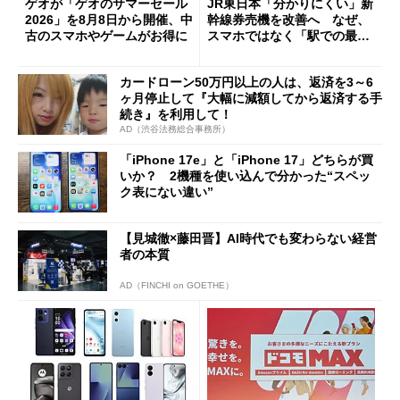
ゲオが「ゲオのサマーセール
JR東日本「分かりにくい」新
2026」を8月8日から開催、中
幹線券売機を改善へ なぜ、
古のスマホやゲームがお得に
スマホではなく「駅での最短
1分購入」を実現？
カードローン50万円以上の人は、返済を3～6
ヶ月停止して『大幅に減額してから返済する手
続き』を利用して！
AD（渋谷法務総合事務所）
「iPhone 17e」と「iPhone 17」どちらが買
いか？ 2機種を使い込んで分かった“スペッ
ク表にない違い”
【見城徹×藤田晋】AI時代でも変わらない経営
者の本質
AD（FINCHI on GOETHE）