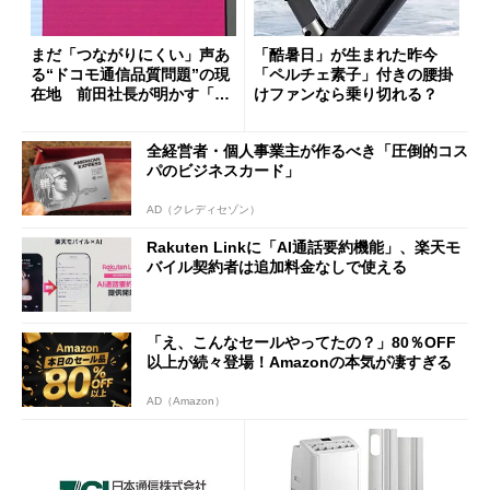
まだ「つながりにくい」声あ
「酷暑日」が生まれた昨今
る“ドコモ通信品質問題”の現
「ペルチェ素子」付きの腰掛
在地 前田社長が明かす「道
けファンなら乗り切れる？
半ば」の詳細解説
全経営者・個人事業主が作るべき「圧倒的コス
パのビジネスカード」
AD（クレディセゾン）
Rakuten Linkに「AI通話要約機能」、楽天モ
バイル契約者は追加料金なしで使える
「え、こんなセールやってたの？」80％OFF
以上が続々登場！Amazonの本気が凄すぎる
AD（Amazon）