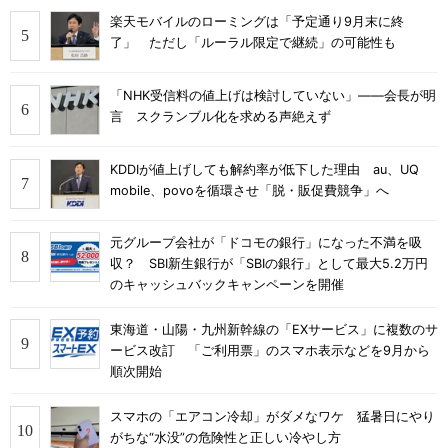
楽天モバイルのローミングは「予定通り9月末に終
了」 ただし「ルーラル限定で継続」の可能性も
「NHK受信料の値上げは検討していない」――会長が明
言 スクランブル化を求める声絶えず
KDDIが値上げしても解約率が低下した理由 au、UQ
mobile、povoを循環させ「脱・販促費競争」へ
元グループ会社が「ドコモの銀行」になった不満を吸
収？ SBI新生銀行が「SBIの銀行」として最大5.2万円
のキャッシュバックキャンペーンを開催
東海道・山陽・九州新幹線の「EXサービス」に複数のサ
ービス改訂 「ご利用票」のスマホ表示などを9月から
順次開始
スマホの「エアコン冷却」がダメなワケ 猛暑日にやり
がちな“水没”の危険性と正しい冷やし方