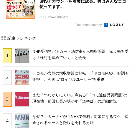
SNSアカウントを着実に成長。実はみんなココ
使ってます。
AD（Dreaw合同会社）
Recommended by
記事ランキング
NHK受信料パトカー・消防車から徴収問題、猛反発を受
け「検討を進めていく」と会長
ドコモが念願の増収増益に好転 「ドコモMAX」好調も
後押し、今後は“ロイヤルユーザー”を重視
まだ「つながりにくい」声ある“ドコモ通信品質問題”の
現在地 前田社長が明かす「道半ば」の詳細解説
なぜ？ カーナビが「NHK受信料」対象になるワケ 課
金されるケースと徴収を免れる方法