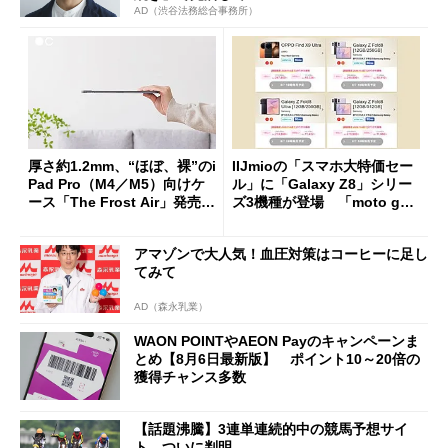
AD（渋谷法務総合事務所）
厚さ約1.2mm、“ほぼ、裸”のi
IIJmioの「スマホ大特価セー
Pad Pro（M4／M5）向けケ
ル」に「Galaxy Z8」シリー
ース「The Frost Air」発売
ズ3機種が登場 「moto g37
ケースフィニットから
j」や「OPPO Find X9 Ultr
a」も
アマゾンで大人気！血圧対策はコーヒーに足し
てみて
AD（森永乳業）
WAON POINTやAEON Payのキャンペーンま
とめ【8月6日最新版】 ポイント10～20倍の
獲得チャンス多数
【話題沸騰】3連単連続的中の競馬予想サイ
ト、ついに判明