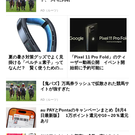
AD（ルーツ）
夏の暑さ対策グッズでよく見
「Pixel 11 Pro Fold」のティ
掛ける「ペルチェ素子」って
ーザー動画公開 イベント開
なんだ？ 賢く使うための注
始前に予約可能に
意点も
【鬼バズ】万馬券ラッシュで拡散された競馬サ
イトが強すぎた
AD（ルーツ）
au PAYとPontaのキャンペーンまとめ【8月4
日最新版】 1万ポイント還元や10～20％還元
あり