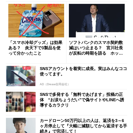
「スマホ冷却グッズ」は効果
ソフトバンクのスマホ契約数
ある？ 炎天下で3製品を使
減はいつ止まる？ 宮川社長
って分かったこと
が反転の時期を語る ホッピ
ング対策は「真剣にやりすぎ
た」
SNSアカウントを着実に成長。実はみんなココ
使ってます。
AD（Dreaw合同会社）
SNSで多発する「無料であげます」投稿の正
体 “お涙ちょうだい”で偽サイトやLINEへ誘
導するカラクリ
カードローン50万円以上の人は、返済を3～6
ヶ月停止して『大幅に減額してから返済する手
続き』で完済して！