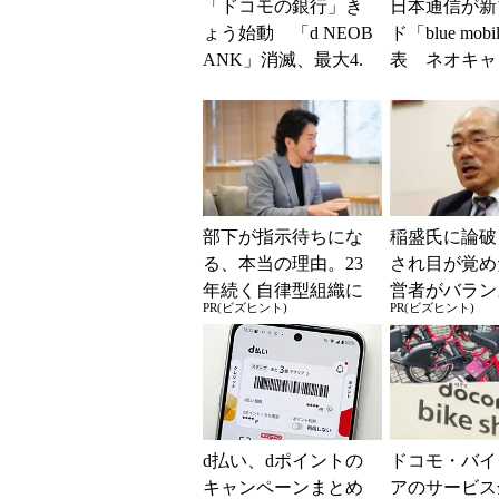
「ドコモの銀行」き
日本通信が新
ょう始動 「d NEOB
ド「blue mob
ANK」消滅、最大4.
表 ネオキャ
5％還元 強みは何か
自由な通信環
解説
部下が指示待ちにな
稲盛氏に論破
る、本当の理由。23
され目が覚め
年続く自律型組織に
営者がバラン
PR(ビズヒント)
PR(ビズヒント)
共通する「3つの要
き2つの背反
素」
d払い、dポイントの
ドコモ・バイ
キャンペーンまとめ
アのサービス