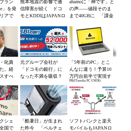
ブラン
熊本地震の影響で通
ahamoに「神です」と
ile」を発
信障害が続く ドコ
の声――値段そのま
リアで
モとKDDIはJAPANロ
まで40GBに 「課金
境へ
ーミングを提供中、
されたのかと思っ
無料Wi-Fi「00...
た」と戸惑いも
・叱責
元グループ会社が
「5年前のPC」とこ
た。経
「ドコモの銀行」に
んなに違う！予算10
スすべ
なった不満を吸収？
万円台前半で実現す
PR(ITmedia PC USER)
SBI新生銀行が「S
る快適PCライフ
BIの銀行」として最
大5....
クシェ
「酷暑日」が生まれ
ソフトバンクと楽天
全国で
た昨今 「ペルチェ
モバイルもJAPANロ