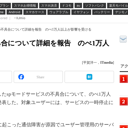
プラン
スマホお得情報
スマホ決済
ドコモ
ソフトバンク
楽天モバイル
au
スマホケース
ウェアラブル
イヤフォン
バッテリー
デジモノ
ne
Android
sored ｜
IIJmio
の不具合について詳細を報告 のべ1万人以上が影響を受ける
具合について詳細を報告 のべ1万人
[平賀洋一，
ITmedia
]
アク
Share
したspモードサービスの不具合について、のべ1万人
発表した。対象ユーザーには、サービスの一時停止に
日に起こった通信障害が原因でユーザー管理用のサーバ