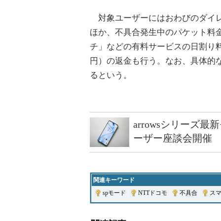
対象ユーザーにはおわびのダイレク
ほか、不具合発生中のパケット料
チ」などの有料サービスの日割り料
円）の返金も行う。なお、具体的
るという。
arrowsシリーズ
ーザー座談会開催
関連キーワード
spモード
|
NTTドコモ
|
不具合
|
ス