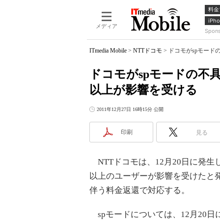
料金
iPho
メディア
Spon
ITmedia Mobile
>
NTTドコモ
>
ドコモがspモード
ドコモがspモードの不
以上が影響を受ける
2011年12月27日 16時15分 公開
印刷
見る
NTTドコモは、12月20日に発生
以上のユーザーが影響を受けたと
伴う料金返還で対応する。
spモードについては、12月20