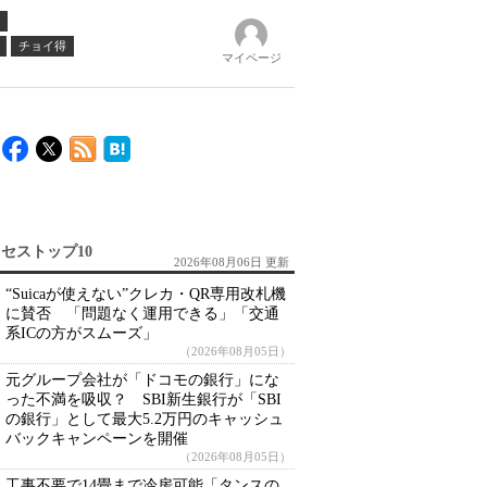
チョイ得
マイページ
セストップ10
2026年08月06日 更新
“Suicaが使えない”クレカ・QR専用改札機
に賛否 「問題なく運用できる」「交通
系ICの方がスムーズ」
（2026年08月05日）
元グループ会社が「ドコモの銀行」にな
った不満を吸収？ SBI新生銀行が「SBI
の銀行」として最大5.2万円のキャッシュ
バックキャンペーンを開催
（2026年08月05日）
工事不要で14畳まで冷房可能「タンスの