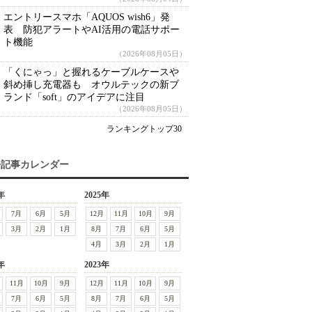
エントリースマホ「AQUOS wish6」発
表 防犯アラートやAI活用の電話サポー
ト機能
（2026年08月05日）
「くにゃっ」と握れるケーブルケースや
斜め挿し充電器も オウルテックの新ブ
ランド「soft」のアイデアに注目
（2026年08月05日）
ランキングトップ30
去記事カレンダー
年
2025年
7月
6月
5月
12月
11月
10月
9月
3月
2月
1月
8月
7月
6月
5月
4月
3月
2月
1月
年
2023年
11月
10月
9月
12月
11月
10月
9月
7月
6月
5月
8月
7月
6月
5月