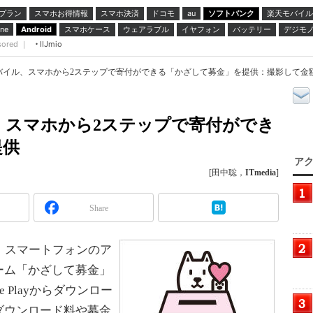
プラン
スマホお得情報
スマホ決済
ドコモ
ソフトバンク
楽天モバイル
au
スマホケース
ウェアラブル
イヤフォン
バッテリー
デジモ
ne
Android
sored ｜
IIJmio
バイル、スマホから2ステップで寄付ができる「かざして募金」を提供：撮影して金
、スマホから2ステップで寄付ができ
提供
アク
[田中聡，
ITmedia
]
Share
、スマートフォンのア
ーム「かざして募金」
 Playからダウンロー
ダウンロード料や募金