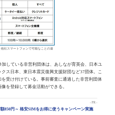
と他社スマートフォンで可能なことの違
参加している非営利団体は、あしなが育英会、日本ユ
クス日本、東日本震災復興支援財団など37団体。こ
加を受け付けている。事前審査に通過した非営利団体
画像を登録して募金活動ができる。
- PR -
月額850円～ 格安SIMをお得に使うキャンペーン実施