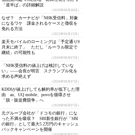
「道半ば」の詳細解説
（2026年08月06日）
なぜ？ カーナビが「NHK受信料」対象
になるワケ 課金されるケースと徴収を
免れる方法
（2025年04月15日）
楽天モバイルのローミングは「予定通り9
月末に終了」 ただし「ルーラル限定で
継続」の可能性も
（2026年08月07日）
「NHK受信料の値上げは検討していな
い」――会長が明言 スクランブル化を
求める声絶えず
（2026年08月07日）
KDDIが値上げしても解約率が低下した理
由 au、UQ mobile、povoを循環させ
「脱・販促費競争」へ
（2026年08月07日）
元グループ会社が「ドコモの銀行」にな
った不満を吸収？ SBI新生銀行が「SBI
の銀行」として最大5.2万円のキャッシュ
バックキャンペーンを開催
（2026年08月05日）