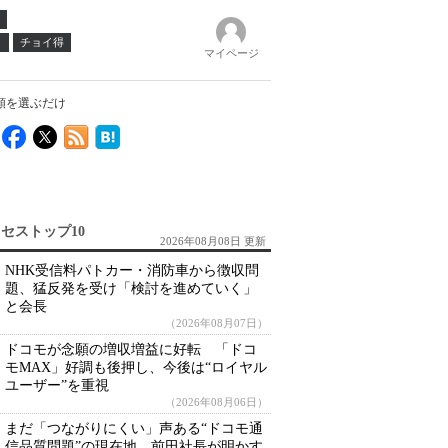
ノ
チョイ得
マイページ
額を選ぶだけ
セストップ10
2026年08月08日 更新
NHK受信料パトカー・消防車から徴収問
題、猛反発を受け「検討を進めていく」
と会長
（2026年08月07日）
ドコモが念願の増収増益に好転 「ドコ
モMAX」好調も後押し、今後は“ロイヤル
ユーザー”を重視
（2026年08月06日）
まだ「つながりにくい」声ある“ドコモ通
信品質問題”の現在地 前田社長が明かす