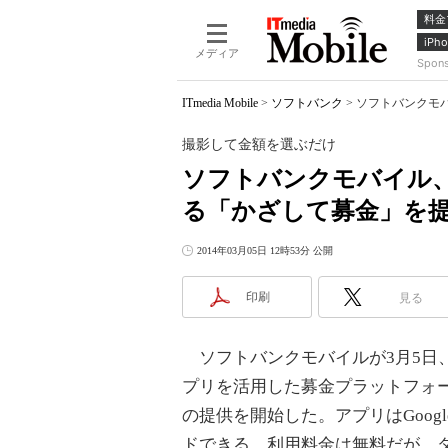
料金
iPho
メディア
Spon
ITmedia Mobile
>
ソフトバンク
>
ソフトバンクモ
撮影して金額を選ぶだけ
ソフトバンクモバイル
る「かざして募金」を
2014年03月05日 12時53分 公開
印刷
見る
ソフトバンクモバイルが3月5日
プリを活用した募金プラットフォ
の提供を開始した。アプリはGoogle
ドできる。利用料金は無料だが、