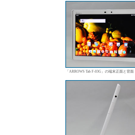
「ARROWS Tab F-03G」の端末正面と背面