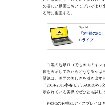
の激しい動画においてブレがより
る時に重宝する。
Special
「5年前のPC
Cライフ
白黒の起動ロゴでも画面のキレイ
像を表示してみたらどうなるかは
壁紙は、画面の美しさを引き出す
「
2014-2015冬春モデルARRO
示されている実機でぜひとも試し
F-03Gの有機ELディスプレイは