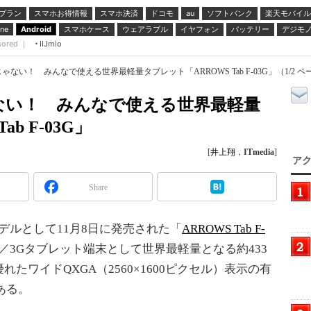
プラン
スマホお得情報
スマホ決済
ドコモ
ソフトバンク
楽天モバイル
au
スマホケース
ウェアラブル
イヤフォン
バッテリー
デジモ
ne
Android
sored ｜
IIJmio
ない！ みんなで使える世界最軽量タブレット「ARROWS Tab F-03G」（1/2 ペ
ない！ みんなで使える世界最軽量
b F-03G」
[
井上翔
，
ITmedia
]
アク
Share
春モデルとして11月8日に発売された「
ARROWS Tab F-
E／3Gタブレット端末として世界最軽量となる約433
たワイドQXGA（2560×1600ピクセル）表示の有
ある。