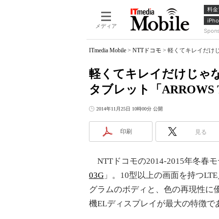
料金
iPho
メディア
Spon
ITmedia Mobile
>
NTTドコモ
>
軽くてキレイだけじゃ
軽くてキレイだけじゃ
タブレット「ARROWS Ta
2014年11月25日 10時00分 公開
印刷
見る
NTTドコモの2014-2015年冬
03G
」。10型以上の画面を持つLT
グラムのボディと、色の再現性に優れ
機ELディスプレイが最大の特徴で