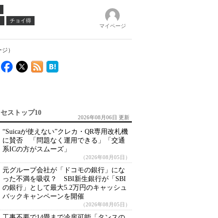
ノ
チョイ得
マイページ
ージ）
セストップ10
2026年08月06日 更新
“Suicaが使えない”クレカ・QR専用改札機
に賛否 「問題なく運用できる」「交通
系ICの方がスムーズ」
（2026年08月05日）
元グループ会社が「ドコモの銀行」にな
った不満を吸収？ SBI新生銀行が「SBI
の銀行」として最大5.2万円のキャッシュ
バックキャンペーンを開催
（2026年08月05日）
工事不要で14畳まで冷房可能「タンスの