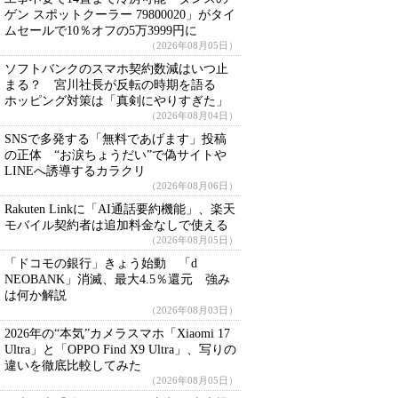
ゲン スポットクーラー 79800020」がタイ
ムセールで10％オフの5万3999円に
（2026年08月05日）
ソフトバンクのスマホ契約数減はいつ止
まる？ 宮川社長が反転の時期を語る
ホッピング対策は「真剣にやりすぎた」
（2026年08月04日）
SNSで多発する「無料であげます」投稿
の正体 “お涙ちょうだい”で偽サイトや
LINEへ誘導するカラクリ
（2026年08月06日）
Rakuten Linkに「AI通話要約機能」、楽天
モバイル契約者は追加料金なしで使える
（2026年08月05日）
「ドコモの銀行」きょう始動 「d
NEOBANK」消滅、最大4.5％還元 強み
は何か解説
（2026年08月03日）
2026年の“本気”カメラスマホ「Xiaomi 17
Ultra」と「OPPO Find X9 Ultra」、写りの
違いを徹底比較してみた
（2026年08月05日）