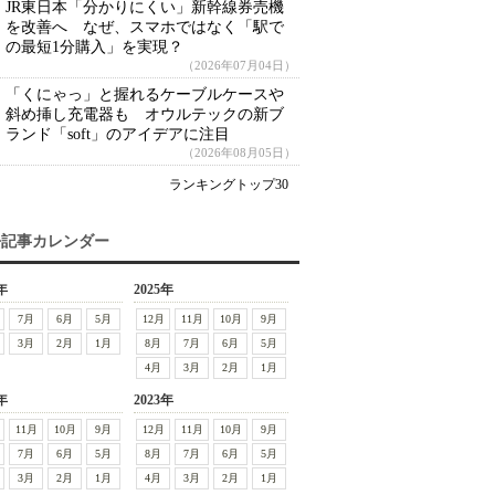
JR東日本「分かりにくい」新幹線券売機
を改善へ なぜ、スマホではなく「駅で
の最短1分購入」を実現？
（2026年07月04日）
「くにゃっ」と握れるケーブルケースや
斜め挿し充電器も オウルテックの新ブ
ランド「soft」のアイデアに注目
（2026年08月05日）
ランキングトップ30
去記事カレンダー
年
2025年
7月
6月
5月
12月
11月
10月
9月
3月
2月
1月
8月
7月
6月
5月
4月
3月
2月
1月
年
2023年
11月
10月
9月
12月
11月
10月
9月
7月
6月
5月
8月
7月
6月
5月
3月
2月
1月
4月
3月
2月
1月