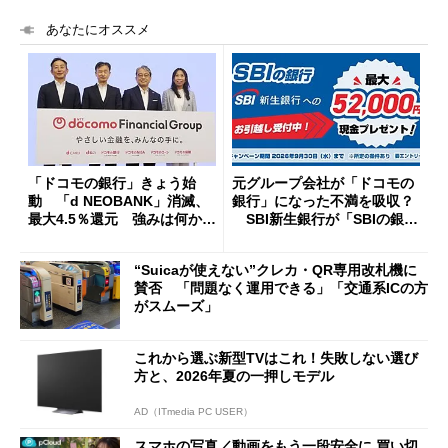
あなたにオススメ
「ドコモの銀行」きょう始
元グループ会社が「ドコモの
動 「d NEOBANK」消滅、
銀行」になった不満を吸収？
最大4.5％還元 強みは何か解
SBI新生銀行が「SBIの銀
説
行」として最大5.2万円のキャ
ッシュバックキャンペーンを
“Suicaが使えない”クレカ・QR専用改札機に
開催
賛否 「問題なく運用できる」「交通系ICの方
がスムーズ」
これから選ぶ新型TVはこれ！失敗しない選び
方と、2026年夏の一押しモデル
AD（ITmedia PC USER）
スマホの写真／動画をもう一段安全に 買い切