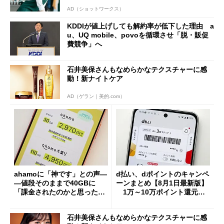
AD（ショットワークス）
KDDIが値上げしても解約率が低下した理由 a
u、UQ mobile、povoを循環させ「脱・販促
費競争」へ
石井美保さんもなめらかなテクスチャーに感
動！新ナイトケア
AD（ゲラン｜美的.com）
ahamoに「神です」との声―
d払い、dポイントのキャンペ
―値段そのままで40GBに
ーンまとめ【8月1日最新版】
「課金されたのかと思った」
1万～10万ポイント還元の
と戸惑いも
施策がめじろ押し
石井美保さんもなめらかなテクスチャーに感