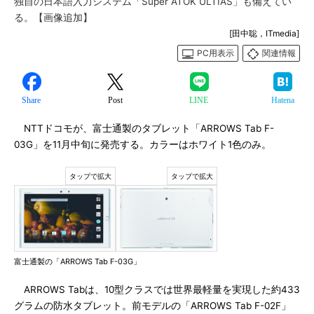
独自の日本語入力システム「Super ATOK ULTIAS」も備えてい
る。【画像追加】
[田中聡，ITmedia]
PC用表示
関連情報
Share
Post
LINE
Hatena
NTTドコモが、富士通製のタブレット「ARROWS Tab F-
03G」を11月中旬に発売する。カラーはホワイト1色のみ。
富士通製の「ARROWS Tab F-03G」
ARROWS Tabは、10型クラスでは世界最軽量を実現した約433
グラムの防水タブレット。前モデルの「ARROWS Tab F-02F」