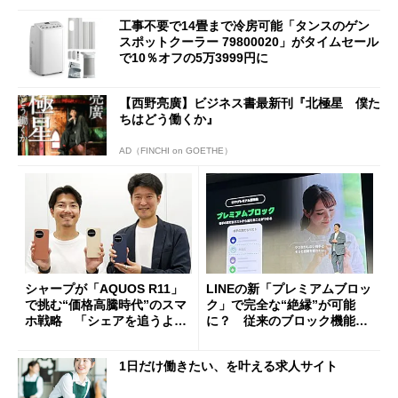
工事不要で14畳まで冷房可能「タンスのゲン
スポットクーラー 79800020」がタイムセール
で10％オフの5万3999円に
【西野亮廣】ビジネス書最新刊『北極星 僕た
ちはどう働くか』
AD（FINCHI on GOETHE）
シャープが「AQUOS R11」
LINEの新「プレミアムブロッ
で挑む“価格高騰時代”のスマ
ク」で完全な“絶縁”が可能
ホ戦略 「シェアを追うより
に？ 従来のブロック機能と
も既存ユーザーを大切に」
の決定的な違い
1日だけ働きたい、を叶える求人サイト