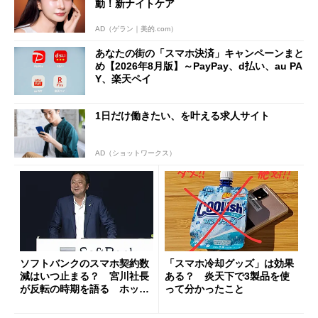
動！新ナイトケア
AD（ゲラン｜美的.com）
あなたの街の「スマホ決済」キャンペーンまと
め【2026年8月版】～PayPay、d払い、au PA
Y、楽天ペイ
1日だけ働きたい、を叶える求人サイト
AD（ショットワークス）
ソフトバンクのスマホ契約数
「スマホ冷却グッズ」は効果
減はいつ止まる？ 宮川社長
ある？ 炎天下で3製品を使
が反転の時期を語る ホッピ
って分かったこと
ング対策は「真剣にやりすぎ
た」