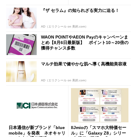
声絶えず
へ誘導するカラクリ
『ザ セラム』の知られざる実力に迫る！
AD（エリクシール on 美的.com）
WAON POINTやAEON Payのキャンペーンま
とめ【8月6日最新版】 ポイント10～20倍の
獲得チャンス多数
マルチ効果で健やかな肌へ導く高機能美容液
AD（エリクシール on 美的.com）
日本通信が新ブランド「blue
IIJmioの「スマホ大特価セー
mobile」を発表 ネオキャリ
ル」に「Galaxy Z8」シリー