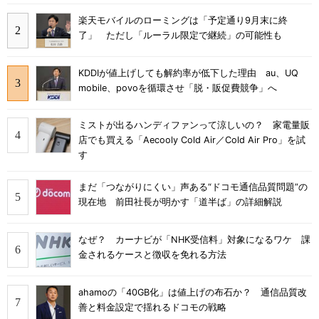
楽天モバイルのローミングは「予定通り9月末に終
了」 ただし「ルーラル限定で継続」の可能性も
KDDIが値上げしても解約率が低下した理由 au、UQ
mobile、povoを循環させ「脱・販促費競争」へ
ミストが出るハンディファンって涼しいの？ 家電量販
店でも買える「Aecooly Cold Air／Cold Air Pro」を試
す
まだ「つながりにくい」声ある“ドコモ通信品質問題”の
現在地 前田社長が明かす「道半ば」の詳細解説
なぜ？ カーナビが「NHK受信料」対象になるワケ 課
金されるケースと徴収を免れる方法
ahamoの「40GB化」は値上げの布石か？ 通信品質改
善と料金設定で揺れるドコモの戦略