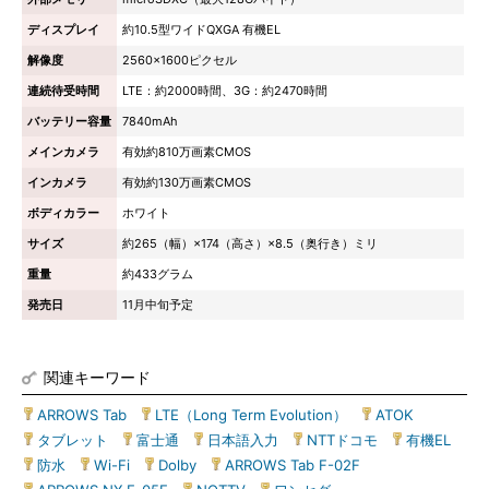
ディスプレイ
約10.5型ワイドQXGA 有機EL
解像度
2560×1600ピクセル
連続待受時間
LTE：約2000時間、3G：約2470時間
バッテリー容量
7840mAh
メインカメラ
有効約810万画素CMOS
インカメラ
有効約130万画素CMOS
ボディカラー
ホワイト
サイズ
約265（幅）×174（高さ）×8.5（奥行き）ミリ
重量
約433グラム
発売日
11月中旬予定
関連キーワード
ARROWS Tab
|
LTE（Long Term Evolution）
|
ATOK
|
タブレット
|
富士通
|
日本語入力
|
NTTドコモ
|
有機EL
|
防水
|
Wi-Fi
|
Dolby
|
ARROWS Tab F-02F
|