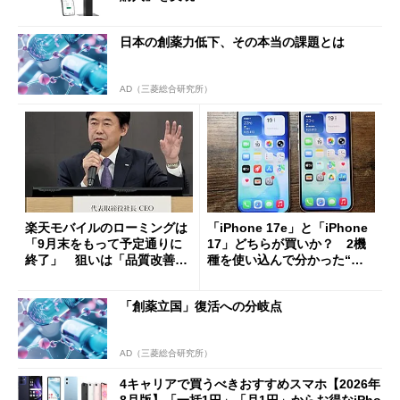
日本の創薬力低下、その本当の課題とは
AD（三菱総合研究所）
楽天モバイルのローミングは
「iPhone 17e」と「iPhone
「9月末をもって予定通りに
17」どちらが買いか？ 2機
終了」 狙いは「品質改善」
種を使い込んで分かった“ス
ただし「ルーラル限定で期
ペック表にない違い”
限を切った新契約」の可能性
「創薬立国」復活への分岐点
も
AD（三菱総合研究所）
4キャリアで買うべきおすすめスマホ【2026年