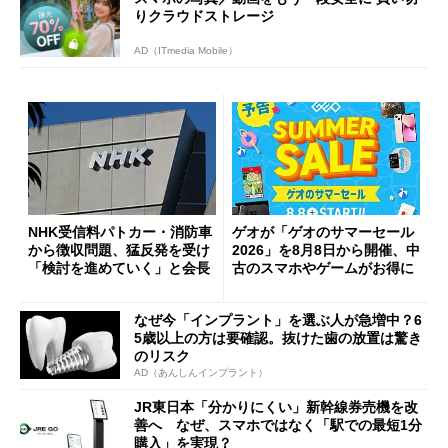
りクラウドストレージ
AD（ITmedia Mobile）
NHK受信料パトカー・消防車
ゲオが「ゲオのサマーセール
から徴収問題、猛反発を受け
2026」を8月8日から開催、中
「検討を進めていく」と会長
古のスマホやゲームがお得に
なぜ今「インプラント」を選ぶ人が急増中？6
5歳以上の方は要確認。抜けた歯の放置は驚き
のリスク
AD（あんしんインプラント）
JR東日本「分かりにくい」新幹線券売機を改
善へ なぜ、スマホではなく「駅での最短1分
購入」を実現？