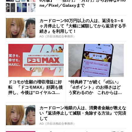
8月版】「一括1円」「月1円」からお得なiPho
ne／Pixel／Galaxyまで
カードローン50万円以上の人は、返済を3～6
ヶ月停止して『大幅に減額してから返済する手
続き』を利用して！
AD（渋谷法務総合事務所）
ドコモが念願の増収増益に好
“特典終了”が続く「d払い」
転 「ドコモMAX」好調も後
「dポイント」のお得さはど
押し、今後は“ロイヤルユー
う変わるのか これからは
ザー”を重視
「dカード」の利用が得策？
カードローン地獄の人は、消費者金融が教えな
い『返済停止して減額・免除する方法』で完済
して
AD（渋谷法務総合事務所）