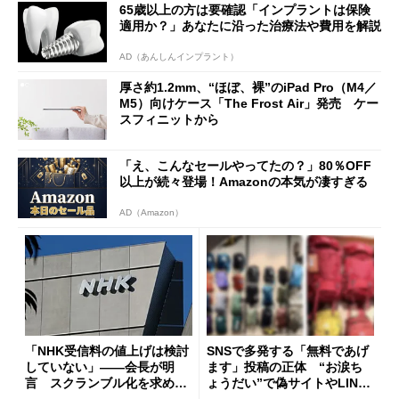
65歳以上の方は要確認「インプラントは保険
適用か？」あなたに沿った治療法や費用を解説
AD（あんしんインプラント）
厚さ約1.2mm、“ほぼ、裸”のiPad Pro（M4／
M5）向けケース「The Frost Air」発売 ケー
スフィニットから
「え、こんなセールやってたの？」80％OFF
以上が続々登場！Amazonの本気が凄すぎる
AD（Amazon）
「NHK受信料の値上げは検討
SNSで多発する「無料であげ
していない」――会長が明
ます」投稿の正体 “お涙ち
言 スクランブル化を求める
ょうだい”で偽サイトやLINE