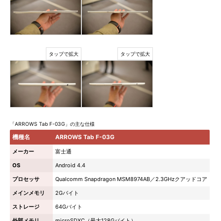
「ARROWS Tab F-03G」の主な仕様
機種名
ARROWS Tab F-03G
メーカー
富士通
OS
Android 4.4
プロセッサ
Qualcomm Snapdragon MSM8974AB／2.3GHzクアッドコア
メインメモリ
2Gバイト
ストレージ
64Gバイト
外部メモリ
microSDXC（最大128Gバイト）