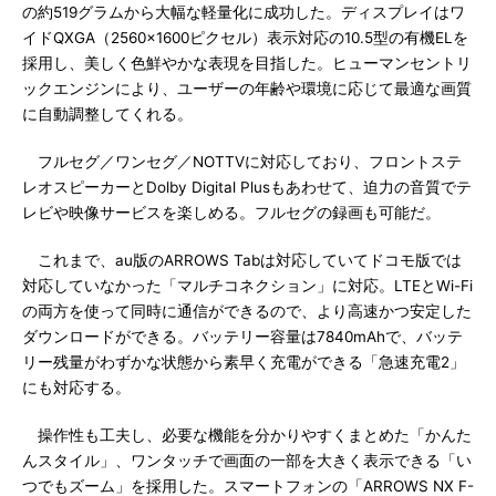
の約519グラムから大幅な軽量化に成功した。ディスプレイはワ
イドQXGA（2560×1600ピクセル）表示対応の10.5型の有機ELを
採用し、美しく色鮮やかな表現を目指した。ヒューマンセントリ
ックエンジンにより、ユーザーの年齢や環境に応じて最適な画質
に自動調整してくれる。
フルセグ／ワンセグ／NOTTVに対応しており、フロントステ
レオスピーカーとDolby Digital Plusもあわせて、迫力の音質でテ
レビや映像サービスを楽しめる。フルセグの録画も可能だ。
これまで、au版のARROWS Tabは対応していてドコモ版では
対応していなかった「マルチコネクション」に対応。LTEとWi-Fi
の両方を使って同時に通信ができるので、より高速かつ安定した
ダウンロードができる。バッテリー容量は7840mAhで、バッテ
リー残量がわずかな状態から素早く充電ができる「急速充電2」
にも対応する。
操作性も工夫し、必要な機能を分かりやすくまとめた「かんた
んスタイル」、ワンタッチで画面の一部を大きく表示できる「い
つでもズーム」を採用した。スマートフォンの「ARROWS NX F-