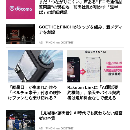
まだ「つながりにくい」声ある“ドコモ通信品
質問題”の現在地 前田社長が明かす「道半
ば」の詳細解説
GOETHEとFINCHIがタッグを組み、新メディ
アを創設
AD（FINCHI on GOETHE）
「酷暑日」が生まれた昨今
Rakuten Linkに「AI通話要
「ペルチェ素子」付きの腰掛
約機能」、楽天モバイル契約
けファンなら乗り切れる？
者は追加料金なしで使える
【見城徹×藤田晋】AI時代でも変わらない経営
者の本質
AD（FINCHI on GOETHE）