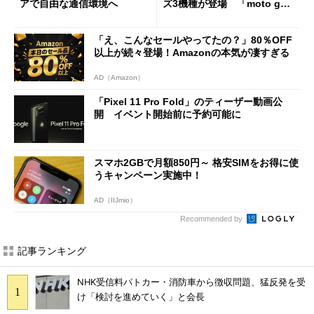
アで自由な通信環境へ
ズ3機種が登場 「moto g37
j」や「OPPO Find X9 Ultr
a」も
「え、こんなセールやってたの？」80％OFF
以上が続々登場！Amazonの本気が凄すぎる
AD（Amazon）
「Pixel 11 Pro Fold」のティーザー動画公
開 イベント開始前に予約可能に
スマホ2GBで月額850円～ 格安SIMをお得に使
うキャンペーン実施中！
AD（IIJmio）
Recommended by
記事ランキング
NHK受信料パトカー・消防車から徴収問題、猛反発を受
け「検討を進めていく」と会長