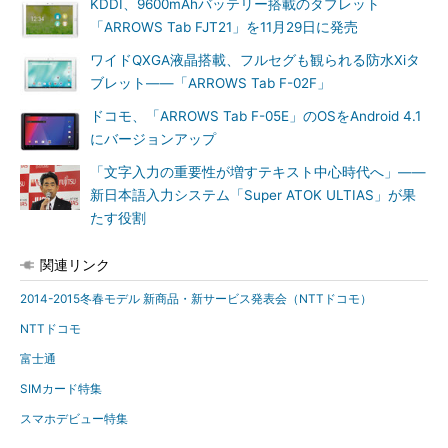
KDDI、9600mAhバッテリー搭載のタブレット
「ARROWS Tab FJT21」を11月29日に発売
ワイドQXGA液晶搭載、フルセグも観られる防水Xiタ
ブレット――「ARROWS Tab F-02F」
ドコモ、「ARROWS Tab F-05E」のOSをAndroid 4.1
にバージョンアップ
「文字入力の重要性が増すテキスト中心時代へ」――
新日本語入力システム「Super ATOK ULTIAS」が果
たす役割
関連リンク
2014-2015冬春モデル 新商品・新サービス発表会（NTTドコモ）
NTTドコモ
富士通
SIMカード特集
スマホデビュー特集