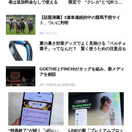
者は追加料金なしで使える
限定で “クレカ”と“QRコー
ド”専用
【話題沸騰】3連単連続的中の競馬予想サイ
ト、ついに判明
AD（ルーツ）
夏の暑さ対策グッズでよく見掛ける「ペルチェ
素子」ってなんだ？ 賢く使うための注意点も
GOETHEとFINCHIがタッグを組み、新メディ
アを創設
AD（FINCHI on GOETHE）
“特典終了”が続く「d払い」
LINEの新「プレミアムブロッ