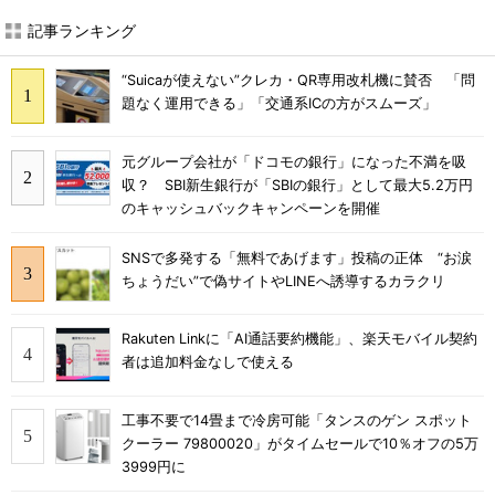
記事ランキング
“Suicaが使えない”クレカ・QR専用改札機に賛否 「問
題なく運用できる」「交通系ICの方がスムーズ」
元グループ会社が「ドコモの銀行」になった不満を吸
収？ SBI新生銀行が「SBIの銀行」として最大5.2万円
のキャッシュバックキャンペーンを開催
SNSで多発する「無料であげます」投稿の正体 “お涙
ちょうだい”で偽サイトやLINEへ誘導するカラクリ
Rakuten Linkに「AI通話要約機能」、楽天モバイル契約
者は追加料金なしで使える
工事不要で14畳まで冷房可能「タンスのゲン スポット
クーラー 79800020」がタイムセールで10％オフの5万
3999円に