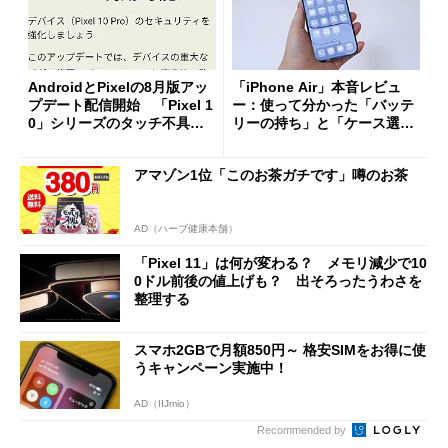
AndroidとPixelの8月版アッ
「iPhone Air」本音レビュ
プデート配信開始 「Pixel 1
ー：使って分かった「バッテ
0」シリーズのタッチ不具合
リーの持ち」と「ケース選
修正やGPU性能改善なども
び」の悩ましさ
アマゾン1位「このお茶ガチです」噂のお茶
AD（ハーブ健康本舗）
「Pixel 11」は何が変わる？ メモリ減少で10
0ドル前後の値上げも？ 出そろったうわさを
整理する
スマホ2GBで月額850円～ 格安SIMをお得に使
うキャンペーン実施中！
AD（IIJmio）
Recommended by