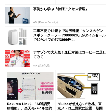
も既存ユーザーを大切に」
事例から学ぶ『特権アクセス管理』
AD（KeeperSecurity）
工事不要で14畳まで冷房可能「タンスのゲン
スポットクーラー 79800020」がタイムセール
で10％オフの5万3999円に
アマゾンで大人気！血圧対策はコーヒーに足し
てみて
AD（森永乳業）
Rakuten Linkに「AI通話要
“Suicaが使えない”改札、東
約機能」、楽天モバイル契約
京メトロ上野駅に設置 期間