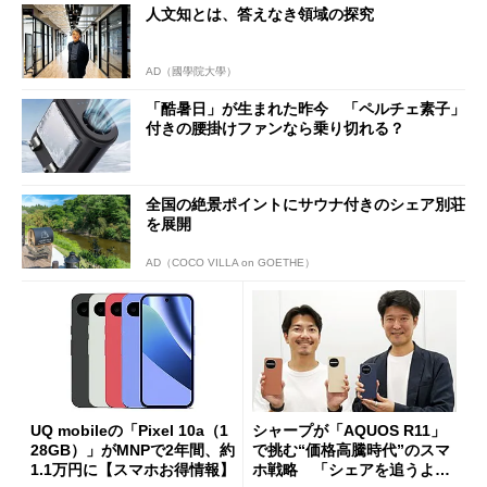
人文知とは、答えなき領域の探究
AD（國學院大學）
「酷暑日」が生まれた昨今 「ペルチェ素子」
付きの腰掛けファンなら乗り切れる？
全国の絶景ポイントにサウナ付きのシェア別荘
を展開
AD（COCO VILLA on GOETHE）
UQ mobileの「Pixel 10a（1
シャープが「AQUOS R11」
28GB）」がMNPで2年間、約
で挑む“価格高騰時代”のスマ
1.1万円に【スマホお得情報】
ホ戦略 「シェアを追うより