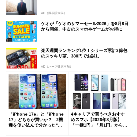
AD（國學院大學）
ゲオが「ゲオのサマーセール2026」を8月8日
から開催、中古のスマホやゲームがお得に
楽天週間ランキング1位！シリーズ累計3億包
のスッキリ茶。380円でお試し
AD（ハーブ健康本舗）
「iPhone 17e」と「iPhone
4キャリアで買うべきおすす
17」どちらが買いか？ 2機
めスマホ【2026年8月版】
種を使い込んで分かった“ス
「一括1円」「月1円」からお
ペック表にない違い”
得なiPhone／Pixel／Galaxy
まで