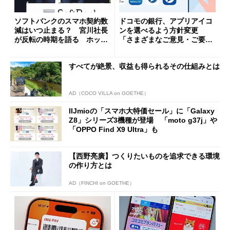
ソフトバンクのスマホ契約数
ドコモの銀行、アプリアイコ
減はいつ止まる？ 宮川社長
ンを選べるよう方針変更
が反転の時期を語る ホッピ
「さまざまなご意見・ご要望
ング対策は「真剣にやりすぎ
を踏まえ」
た」
すべてが絶景、収益も得られるその仕組みとは
AD（COCO VILLA on GOETHE）
IIJmioの「スマホ大特価セール」に「Galaxy
Z8」シリーズ3機種が登場 「moto g37j」や
「OPPO Find X9 Ultra」も
【西野亮廣】つくりたいものを追求できる環境
の作り方とは
AD（FINCHI on GOETHE）