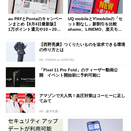
au PAYとPontaのキャンペー
UQ mobileとY!mobileの「セ
ンまとめ【8月4日最新版】
ット割なし」新割引を比較
1万ポイント還元や10～20％
ahamo、LINEMO、楽天モバ
還元あり
イルよりもお得？
【西野亮廣】つくりたいものを追求できる環境
の作り方とは
AD（FINCHI on GOETHE）
「Pixel 11 Pro Fold」のティーザー動画公
開 イベント開始前に予約可能に
アマゾンで大人気！血圧対策はコーヒーに足し
てみて
AD（森永乳業）