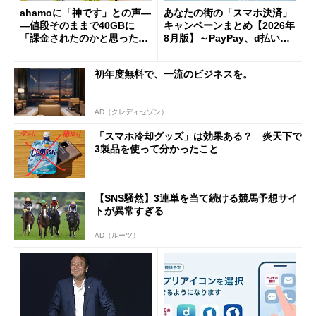
ahamoに「神です」との声―
あなたの街の「スマホ決済」
―値段そのままで40GBに
キャンペーンまとめ【2026年
「課金されたのかと思った」
8月版】～PayPay、d払い、a
と戸惑いも
u PAY、楽天ペイ
初年度無料で、一流のビジネスを。
AD（クレディセゾン）
「スマホ冷却グッズ」は効果ある？ 炎天下で
3製品を使って分かったこと
【SNS騒然】3連単を当て続ける競馬予想サイ
トが異常すぎる
AD（ルーツ）