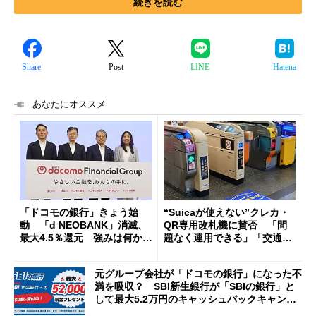
続きを読む
Share
Post
LINE
Hatena
あなたにオススメ
「ドコモの銀行」きょう始
“Suicaが使えない”クレカ・
動 「d NEOBANK」消滅、
QR専用改札機に賛否 「問
最大4.5％還元 強みは何か解
題なく運用できる」「交通系I
説
Cの方がスムーズ」
元グループ会社が「ドコモの銀行」になった不
満を吸収？ SBI新生銀行が「SBIの銀行」と
して最大5.2万円のキャッシュバックキャンペ
ーンを開催