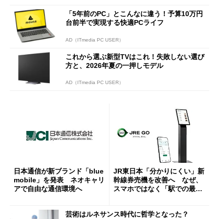
「5年前のPC」とこんなに違う！予算10万円
台前半で実現する快適PCライフ
AD（ITmedia PC USER）
これから選ぶ新型TVはこれ！失敗しない選び
方と、2026年夏の一押しモデル
AD（ITmedia PC USER）
日本通信が新ブランド「blue
JR東日本「分かりにくい」新
mobile」を発表 ネオキャリ
幹線券売機を改善へ なぜ、
アで自由な通信環境へ
スマホではなく「駅での最短
1分購入」を実現？
芸術はルネサンス時代に哲学となった？