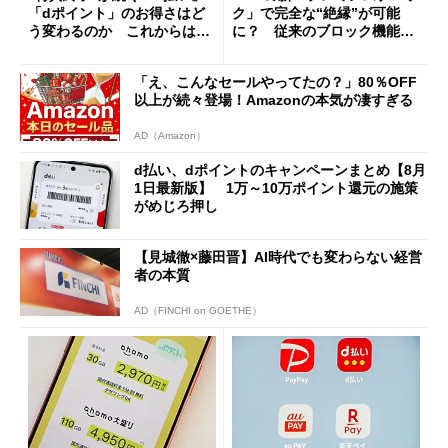
「dポイント」のお得さはど
ク」で完全な“絶縁”が可能
う変わるのか これからは
に？ 従来のブロック機能と
「dカード」の利用が得策？
の決定的な違い
「え、こんなセールやってたの？」80％OFF
以上が続々登場！Amazonの本気が凄すぎる
AD（Amazon）
d払い、dポイントのキャンペーンまとめ【8月
1日最新版】 1万～10万ポイント還元の施策
がめじろ押し
【見城徹×藤田晋】AI時代でも変わらない経営
者の本質
AD（FINCHI on GOETHE）