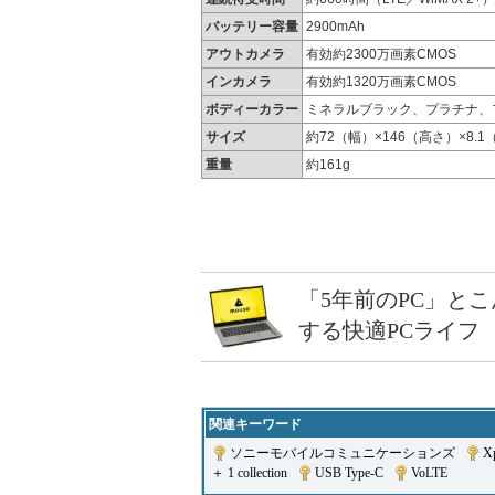
バッテリー容量
2900mAh
アウトカメラ
有効約2300万画素CMOS
インカメラ
有効約1320万画素CMOS
ボディーカラー
ミネラルブラック、プラチナ、
サイズ
約72（幅）×146（高さ）×8.
重量
約161g
「5年前のPC」と
する快適PCライフ
関連キーワード
ソニーモバイルコミュニケーションズ
|
X
＋ 1 collection
|
USB Type-C
|
VoLTE