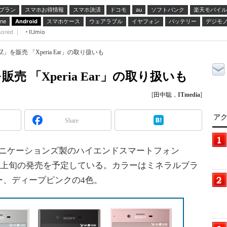
プラン
スマホお得情報
スマホ決済
ドコモ
ソフトバンク
楽天モバイル
au
スマホケース
ウェアラブル
イヤフォン
バッテリー
デジモ
ne
Android
sored ｜
IIJmio
 XZ」を販売 「Xperia Ear」の取り扱いも
」を販売 「Xperia Ear」の取り扱いも
[
田中聡
，
ITmedia
]
アク
Share
ュニケーションズ製のハイエンドスマートフォン
表。11月上旬の発売を予定している。カラーはミネラルブラ
ー、ディープピンクの4色。