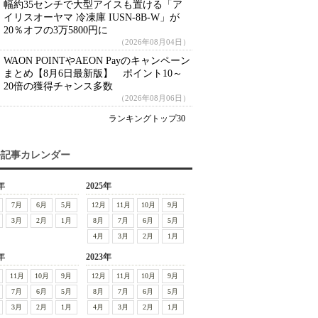
幅約35センチで大型アイスも置ける「ア
イリスオーヤマ 冷凍庫 IUSN-8B-W」が
20％オフの3万5800円に
（2026年08月04日）
WAON POINTやAEON Payのキャンペーン
まとめ【8月6日最新版】 ポイント10～
20倍の獲得チャンス多数
（2026年08月06日）
ランキングトップ30
去記事カレンダー
年
2025年
7月
6月
5月
12月
11月
10月
9月
3月
2月
1月
8月
7月
6月
5月
4月
3月
2月
1月
年
2023年
11月
10月
9月
12月
11月
10月
9月
7月
6月
5月
8月
7月
6月
5月
3月
2月
1月
4月
3月
2月
1月