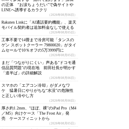
の正体 “お涙ちょうだい”で偽サイトや
LINEへ誘導するカラクリ
（2026年08月06日）
Rakuten Linkに「AI通話要約機能」、楽天
モバイル契約者は追加料金なしで使える
（2026年08月05日）
工事不要で14畳まで冷房可能「タンスの
ゲン スポットクーラー 79800020」がタイ
ムセールで10％オフの5万3999円に
（2026年08月05日）
まだ「つながりにくい」声ある“ドコモ通
信品質問題”の現在地 前田社長が明かす
「道半ば」の詳細解説
（2026年08月06日）
スマホの「エアコン冷却」がダメなワ
ケ 猛暑日にやりがちな“水没”の危険性
と正しい冷やし方
（2026年08月06日）
厚さ約1.2mm、“ほぼ、裸”のiPad Pro（M4
／M5）向けケース「The Frost Air」発
売 ケースフィニットから
（2026年08月05日）