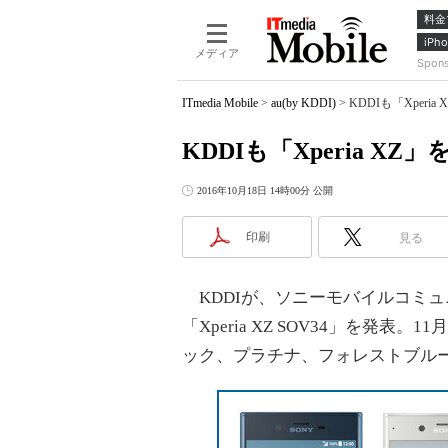
料金
iPho
メディア
Spon
ITmedia Mobile
>
au(by KDDI)
>
KDDIも「Xperia
KDDIも「Xperia XZ
2016年10月18日 14時00分 公開
印刷
見る
KDDIが、ソニーモバイルコミ
「Xperia XZ SOV34」を発
ック、プラチナ、フォレストブル