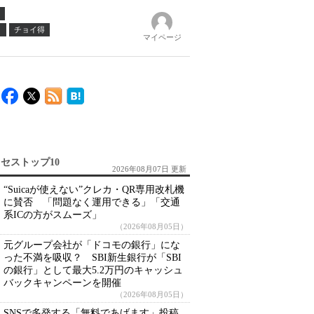
ノ
チョイ得
マイページ
セストップ10
2026年08月07日 更新
“Suicaが使えない”クレカ・QR専用改札機
に賛否 「問題なく運用できる」「交通
系ICの方がスムーズ」
（2026年08月05日）
元グループ会社が「ドコモの銀行」にな
った不満を吸収？ SBI新生銀行が「SBI
の銀行」として最大5.2万円のキャッシュ
バックキャンペーンを開催
（2026年08月05日）
SNSで多発する「無料であげます」投稿