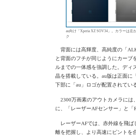
au向け「Xperia XZ SOV34」。
ク
背面には高輝度、高純度の「ALK
と背面のフチが同じようにカーブ
ルまでの一体感を強調した。ディスプレ
晶を搭載している。au版は正面に「
下部に「au」ロゴが配置されてい
2300万画素のアウトカメラには、1/2.
に、「レーザーAFセンサー」と「R
レーザーAFでは、赤外線を飛ば
離を把握し、より高速にピントを合