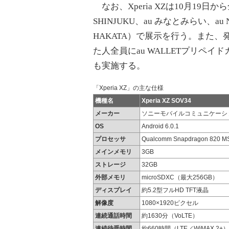
なお、Xperia XZは10月19日から
SHINJUKU、au みなとみらい、au N
HAKATA）で展示を行う。また、
た人全員にau WALLETプリペイ
も実施する。
「Xperia XZ」の主な仕様
機種名
Xperia XZ SOV34
メーカー
ソニーモバイルコミュニケーシ
OS
Android 6.0.1
プロセッサ
Qualcomm Snapdragon 820
メインメモリ
3GB
ストレージ
32GB
外部メモリ
microSDXC（最大256GB）
ディスプレイ
約5.2型フルHD TFT液晶
解像度
1080×1920ピクセル
連続通話時間
約1630分（VoLTE）
連続待受時間
約660時間（LTE／WiMAX 2+）