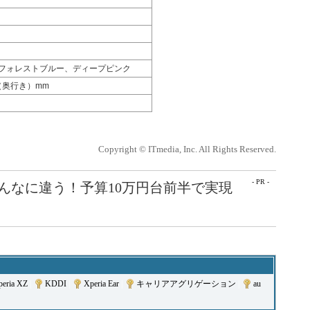
フォレストブルー、ディープピンク
1（奥行き）mm
Copyright © ITmedia, Inc. All Rights Reserved.
- PR -
こんなに違う！予算10万円台前半で実現
peria XZ
|
KDDI
|
Xperia Ear
|
キャリアアグリゲーション
|
au