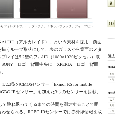
カラーは左からフォレストブルー、プラチナ、ミネラルブラック、ディープピン
ALEID（アルカレイド）」という素材を採用。前面
を描くループ形状にして、表のガラスから背面のメタ
過
イは5.2型のフルHD（1080×1920ピクセル）液
SONY」ロゴ、背面中央に「XPERIA」ロゴ、背面
2026
る。
8月
4月
3型のCMOSセンサー「Exmor RS for mobile」
GBC-IRセンサー」を加えた3つのセンサーを搭載。
2024
12月
して跳ね返ってくるまでの時間を測定することで距
8月
わせられる。RGBC-IRセンサーでは赤外線情報を取
4月