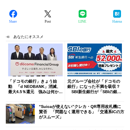
Share
Post
LINE
Hatena
あなたにオススメ
「ドコモの銀行」きょう始
元グループ会社が「ドコモの
動 「d NEOBANK」消滅、
銀行」になった不満を吸収？
最大4.5％還元 強みは何か解
SBI新生銀行が「SBIの銀
説
行」として最大5.2万円のキャ
ッシュバックキャンペーンを
“Suicaが使えない”クレカ・QR専用改札機に
開催
賛否 「問題なく運用できる」「交通系ICの方
がスムーズ」