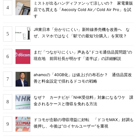
ミストが出るハンディファンって涼しいの？ 家電量販
店でも買える「Aecooly Cold Air／Cold Air Pro」を試
す
JR東日本「分かりにくい」新幹線券売機を改善へ な
ぜ、スマホではなく「駅での最短1分購入」を実現？
まだ「つながりにくい」声ある“ドコモ通信品質問題”の
現在地 前田社長が明かす「道半ば」の詳細解説
ahamoの「40GB化」は値上げの布石か？ 通信品質改
善と料金設定で揺れるドコモの戦略
なぜ？ カーナビが「NHK受信料」対象になるワケ 課
金されるケースと徴収を免れる方法
ドコモが念願の増収増益に好転 「ドコモMAX」好調も
後押し、今後は“ロイヤルユーザー”を重視