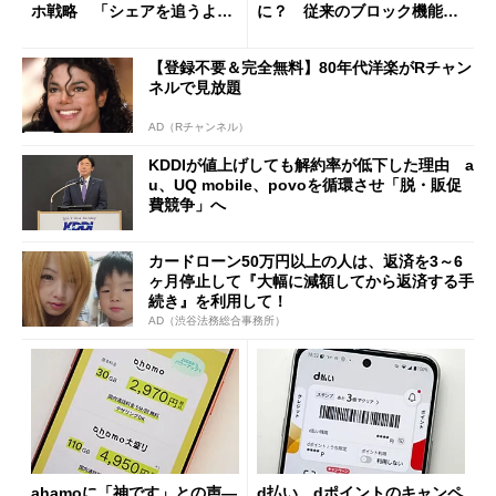
ホ戦略 「シェアを追うより
に？ 従来のブロック機能と
も既存ユーザーを大切に」
の決定的な違い
【登録不要＆完全無料】80年代洋楽がRチャン
ネルで見放題
AD（Rチャンネル）
KDDIが値上げしても解約率が低下した理由 a
u、UQ mobile、povoを循環させ「脱・販促
費競争」へ
カードローン50万円以上の人は、返済を3～6
ヶ月停止して『大幅に減額してから返済する手
続き』を利用して！
AD（渋谷法務総合事務所）
ahamoに「神です」との声―
d払い、dポイントのキャンペ