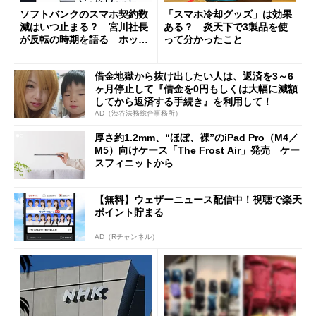
ソフトバンクのスマホ契約数
「スマホ冷却グッズ」は効果
減はいつ止まる？ 宮川社長
ある？ 炎天下で3製品を使
が反転の時期を語る ホッピ
って分かったこと
ング対策は「真剣にやりすぎ
た」
借金地獄から抜け出したい人は、返済を3～6
ヶ月停止して『借金を0円もしくは大幅に減額
してから返済する手続き』を利用して！
AD（渋谷法務総合事務所）
厚さ約1.2mm、“ほぼ、裸”のiPad Pro（M4／
M5）向けケース「The Frost Air」発売 ケー
スフィニットから
【無料】ウェザーニュース配信中！視聴で楽天
ポイント貯まる
AD（Rチャンネル）