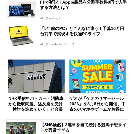
FPが解説！Apple製品を分割手数料0円で入手
する方法とは？
AD（Fav-Log）
「5年前のPC」とこんなに違う！予算10万円
台前半で実現する快適PCライフ
AD（ITmedia PC USER）
NHK受信料パトカー・消防車
ゲオが「ゲオのサマーセール
から徴収問題、猛反発を受け
2026」を8月8日から開催、中
「検討を進めていく」と会長
古のスマホやゲームがお得に
【SNS騒然】3連単を当て続ける競馬予想サイ
トが異常すぎる