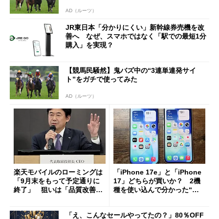
AD（ルーツ）
JR東日本「分かりにくい」新幹線券売機を改
善へ なぜ、スマホではなく「駅での最短1分
購入」を実現？
【競馬民騒然】鬼バズ中の“3連単連発サイ
ト”をガチで使ってみた
AD（ルーツ）
楽天モバイルのローミングは
「iPhone 17e」と「iPhone
「9月末をもって予定通りに
17」どちらが買いか？ 2機
終了」 狙いは「品質改善」
種を使い込んで分かった“ス
ただし「ルーラル限定で期
ペック表にない違い”
限を切った新契約」の可能性
「え、こんなセールやってたの？」80％OFF
も