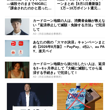
―値段そのままで40GBに
ーンまとめ【8月1日最新版】
「課金されたのかと思った」
1万～10万ポイント還元の
と戸惑いも
施策がめじろ押し
カードローン地獄の人は、消費者金融が教えな
い『返済停止して減額・免除する方法』で完済
して
AD（渋谷法務総合事務所）
あなたの街の「スマホ決済」キャンペーンまと
め【2026年8月版】～PayPay、d払い、au PA
Y、楽天ペイ
カードローン地獄から抜け出したい人は、返済
を3～6ヶ月停止して『大幅に減額してから返
済する手続き』で完済して！
AD（渋谷法務総合事務所）