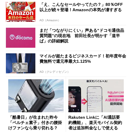
「え、こんなセールやってたの？」80％OFF
以上が続々登場！Amazonの本気が凄すぎる
AD（Amazon）
まだ「つながりにくい」声ある“ドコモ通信品
質問題”の現在地 前田社長が明かす「道半
ば」の詳細解説
マイルが超たまるビジネスカード！初年度年会
費無料で還元率最大1.125%
AD（クレディセゾン）
「酷暑日」が生まれた昨今
Rakuten Linkに「AI通話要
「ペルチェ素子」付きの腰掛
約機能」、楽天モバイル契約
けファンなら乗り切れる？
者は追加料金なしで使える