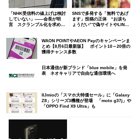
「NHK受信料の値上げは検討
SNSで多発する「無料であげ
していない」――会長が明
ます」投稿の正体 “お涙ち
言 スクランブル化を求める
ょうだい”で偽サイトやLINE
声絶えず
へ誘導するカラクリ
WAON POINTやAEON Payのキャンペーンま
とめ【8月6日最新版】 ポイント10～20倍の
獲得チャンス多数
日本通信が新ブランド「blue mobile」を発
表 ネオキャリアで自由な通信環境へ
IIJmioの「スマホ大特価セール」に「Galaxy
Z8」シリーズ3機種が登場 「moto g37j」や
「OPPO Find X9 Ultra」も