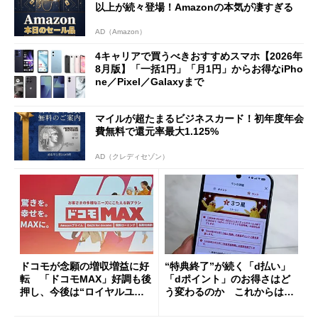
以上が続々登場！Amazonの本気が凄すぎる
AD（Amazon）
4キャリアで買うべきおすすめスマホ【2026年
8月版】「一括1円」「月1円」からお得なiPho
ne／Pixel／Galaxyまで
マイルが超たまるビジネスカード！初年度年会
費無料で還元率最大1.125%
AD（クレディセゾン）
ドコモが念願の増収増益に好
“特典終了”が続く「d払い」
転 「ドコモMAX」好調も後
「dポイント」のお得さはど
押し、今後は“ロイヤルユー
う変わるのか これからは
ザー”を重視
「dカード」の利用が得策？