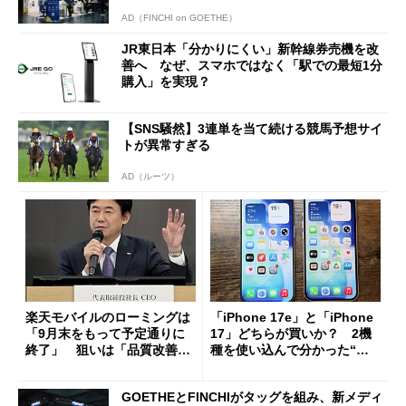
AD（FINCHI on GOETHE）
JR東日本「分かりにくい」新幹線券売機を改
善へ なぜ、スマホではなく「駅での最短1分
購入」を実現？
【SNS騒然】3連単を当て続ける競馬予想サイ
トが異常すぎる
AD（ルーツ）
楽天モバイルのローミングは
「iPhone 17e」と「iPhone
「9月末をもって予定通りに
17」どちらが買いか？ 2機
終了」 狙いは「品質改善」
種を使い込んで分かった“ス
ただし「ルーラル限定で期
ペック表にない違い”
限を切った新契約」の可能性
GOETHEとFINCHIがタッグを組み、新メディ
も