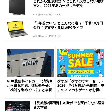
これから選ぶ新型TVはこれ！失敗しない選び
方と、2026年夏の一押しモデル
AD（ITmedia PC USER）
「5年前のPC」とこんなに違う！予算10万円
台前半で実現する快適PCライフ
AD（ITmedia PC USER）
NHK受信料パトカー・消防車
ゲオが「ゲオのサマーセール
から徴収問題、猛反発を受け
2026」を8月8日から開催、中
「検討を進めていく」と会長
古のスマホやゲームがお得に
【見城徹×藤田晋】AI時代でも変わらない経営
者の本質