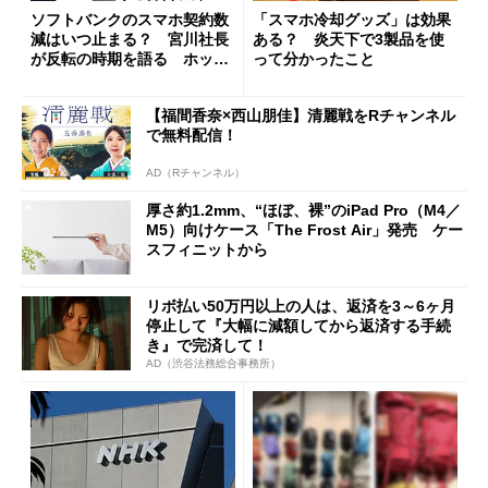
ソフトバンクのスマホ契約数
「スマホ冷却グッズ」は効果
減はいつ止まる？ 宮川社長
ある？ 炎天下で3製品を使
が反転の時期を語る ホッピ
って分かったこと
ング対策は「真剣にやりすぎ
た」
【福間香奈×西山朋佳】清麗戦をRチャンネル
で無料配信！
AD（Rチャンネル）
厚さ約1.2mm、“ほぼ、裸”のiPad Pro（M4／
M5）向けケース「The Frost Air」発売 ケー
スフィニットから
リボ払い50万円以上の人は、返済を3～6ヶ月
停止して『大幅に減額してから返済する手続
き』で完済して！
AD（渋谷法務総合事務所）