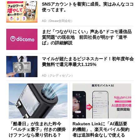
SNSアカウントを着実に成長。実はみんなココ
使ってます。
AD（Dreaw合同会社）
まだ「つながりにくい」声ある“ドコモ通信品
質問題”の現在地 前田社長が明かす「道半
ば」の詳細解説
マイルが超たまるビジネスカード！初年度年会
費無料で還元率最大1.125%
AD（クレディセゾン）
「酷暑日」が生まれた昨今
Rakuten Linkに「AI通話要
「ペルチェ素子」付きの腰掛
約機能」、楽天モバイル契約
けファンなら乗り切れる？
者は追加料金なしで使える