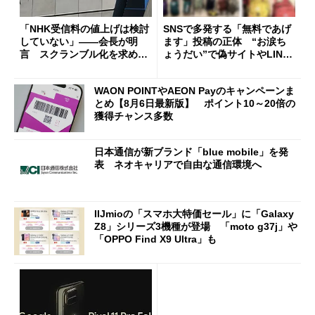
「NHK受信料の値上げは検討
SNSで多発する「無料であげ
していない」――会長が明
ます」投稿の正体 “お涙ち
言 スクランブル化を求める
ょうだい”で偽サイトやLINE
声絶えず
へ誘導するカラクリ
WAON POINTやAEON Payのキャンペーンま
とめ【8月6日最新版】 ポイント10～20倍の
獲得チャンス多数
日本通信が新ブランド「blue mobile」を発
表 ネオキャリアで自由な通信環境へ
IIJmioの「スマホ大特価セール」に「Galaxy
Z8」シリーズ3機種が登場 「moto g37j」や
「OPPO Find X9 Ultra」も