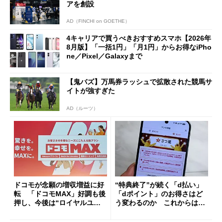
アを創設
AD（FINCHI on GOETHE）
4キャリアで買うべきおすすめスマホ【2026年
8月版】「一括1円」「月1円」からお得なiPho
ne／Pixel／Galaxyまで
【鬼バズ】万馬券ラッシュで拡散された競馬サ
イトが強すぎた
AD（ルーツ）
ドコモが念願の増収増益に好
“特典終了”が続く「d払い」
転 「ドコモMAX」好調も後
「dポイント」のお得さはど
押し、今後は“ロイヤルユー
う変わるのか これからは
ザー”を重視
「dカード」の利用が得策？