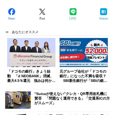
Share
Post
LINE
Hatena
あなたにオススメ
「ドコモの銀行」きょう始
元グループ会社が「ドコモの
動 「d NEOBANK」消滅、
銀行」になった不満を吸収？
最大4.5％還元 強みは何か解
SBI新生銀行が「SBIの銀
説
行」として最大5.2万円のキャ
ッシュバックキャンペーンを
“Suicaが使えない”クレカ・QR専用改札機に
開催
賛否 「問題なく運用できる」「交通系ICの方
がスムーズ」