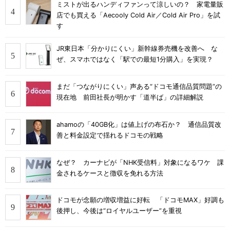
ミストが出るハンディファンって涼しいの？ 家電量販
店でも買える「Aecooly Cold Air／Cold Air Pro」を試
す
JR東日本「分かりにくい」新幹線券売機を改善へ な
ぜ、スマホではなく「駅での最短1分購入」を実現？
まだ「つながりにくい」声ある“ドコモ通信品質問題”の
現在地 前田社長が明かす「道半ば」の詳細解説
ahamoの「40GB化」は値上げの布石か？ 通信品質改
善と料金設定で揺れるドコモの戦略
なぜ？ カーナビが「NHK受信料」対象になるワケ 課
金されるケースと徴収を免れる方法
ドコモが念願の増収増益に好転 「ドコモMAX」好調も
後押し、今後は“ロイヤルユーザー”を重視