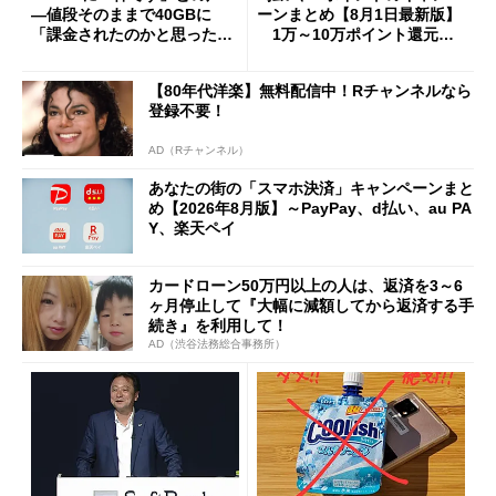
―値段そのままで40GBに
ーンまとめ【8月1日最新版】
「課金されたのかと思った」
1万～10万ポイント還元の
と戸惑いも
施策がめじろ押し
【80年代洋楽】無料配信中！Rチャンネルなら
登録不要！
AD（Rチャンネル）
あなたの街の「スマホ決済」キャンペーンまと
め【2026年8月版】～PayPay、d払い、au PA
Y、楽天ペイ
カードローン50万円以上の人は、返済を3～6
ヶ月停止して『大幅に減額してから返済する手
続き』を利用して！
AD（渋谷法務総合事務所）