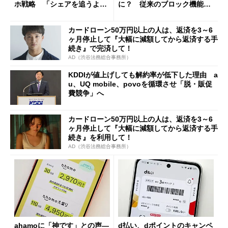
ホ戦略 「シェアを追うより
に？ 従来のブロック機能と
も既存ユーザーを大切に」
の決定的な違い
カードローン50万円以上の人は、返済を3～6
ヶ月停止して『大幅に減額してから返済する手
続き』で完済して！
AD（渋谷法務総合事務所）
KDDIが値上げしても解約率が低下した理由 a
u、UQ mobile、povoを循環させ「脱・販促
費競争」へ
カードローン50万円以上の人は、返済を3～6
ヶ月停止して『大幅に減額してから返済する手
続き』を利用して！
AD（渋谷法務総合事務所）
ahamoに「神です」との声―
d払い、dポイントのキャンペ