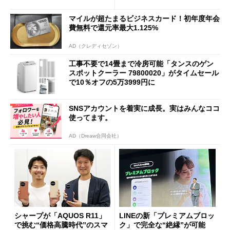
マイルが超たまるビジネスカード！初年度年会
費無料で還元率最大1.125%
AD（クレディセゾン）
工事不要で14畳まで冷房可能「タンスのゲン
スポットクーラー 79800020」がタイムセール
で10％オフの5万3999円に
SNSアカウントを着実に成長。実はみんなココ
使ってます。
AD（Dreaw合同会社）
シャープが「AQUOS R11」
LINEの新「プレミアムブロッ
で挑む“価格高騰時代”のスマ
ク」で完全な“絶縁”が可能