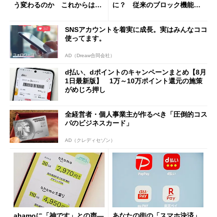
う変わるのか これからは
に？ 従来のブロック機能と
「dカード」の利用が得策？
の決定的な違い
SNSアカウントを着実に成長。実はみんなココ
使ってます。
AD（Dreaw合同会社）
d払い、dポイントのキャンペーンまとめ【8月
1日最新版】 1万～10万ポイント還元の施策
がめじろ押し
全経営者・個人事業主が作るべき「圧倒的コス
パのビジネスカード」
AD（クレディセゾン）
ahamoに「神です」との声―
あなたの街の「スマホ決済」