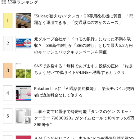
記事ランキング
“Suicaが使えない”クレカ・QR専用改札機に賛否 「問
題なく運用できる」「交通系ICの方がスムーズ」
元グループ会社が「ドコモの銀行」になった不満を吸
収？ SBI新生銀行が「SBIの銀行」として最大5.2万円
のキャッシュバックキャンペーンを開催
SNSで多発する「無料であげます」投稿の正体 “お涙
ちょうだい”で偽サイトやLINEへ誘導するカラクリ
Rakuten Linkに「AI通話要約機能」、楽天モバイル契約
者は追加料金なしで使える
工事不要で14畳まで冷房可能「タンスのゲン スポット
クーラー 79800020」がタイムセールで10％オフの5万
3999円に
まだ「つながりにくい」声ある“ドコモ通信品質問題”の