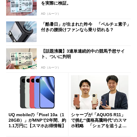
を実際に検証。
AD（ルーツ）
「酷暑日」が生まれた昨今 「ペルチェ素子」
付きの腰掛けファンなら乗り切れる？
【話題沸騰】3連単連続的中の競馬予想サイ
ト、ついに判明
AD（ルーツ）
UQ mobileの「Pixel 10a（1
シャープが「AQUOS R11」
28GB）」がMNPで2年間、約
で挑む“価格高騰時代”のスマ
1.1万円に【スマホお得情報】
ホ戦略 「シェアを追うより
も既存ユーザーを大切に」