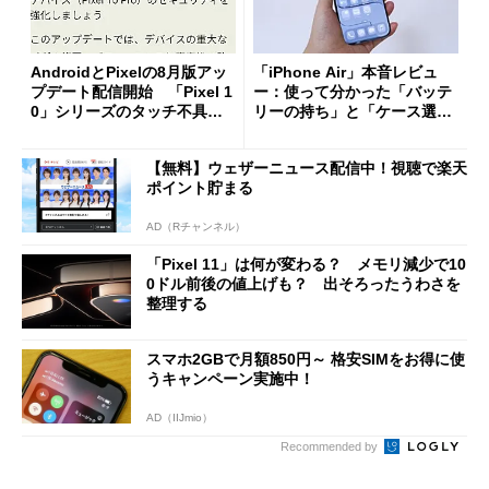
AndroidとPixelの8月版アッ
「iPhone Air」本音レビュ
プデート配信開始 「Pixel 1
ー：使って分かった「バッテ
0」シリーズのタッチ不具合
リーの持ち」と「ケース選
修正やGPU性能改善なども
び」の悩ましさ
【無料】ウェザーニュース配信中！視聴で楽天
ポイント貯まる
AD（Rチャンネル）
「Pixel 11」は何が変わる？ メモリ減少で10
0ドル前後の値上げも？ 出そろったうわさを
整理する
スマホ2GBで月額850円～ 格安SIMをお得に使
うキャンペーン実施中！
AD（IIJmio）
Recommended by