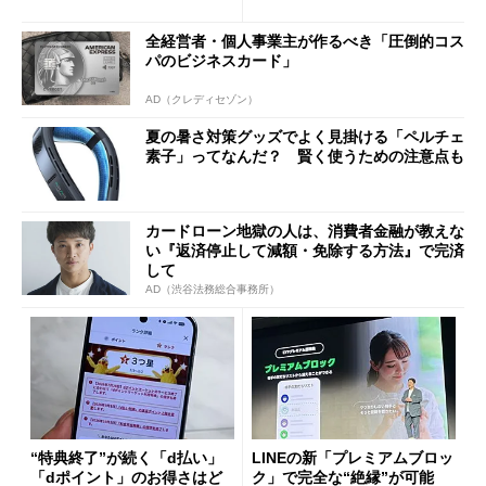
ド”専用
全経営者・個人事業主が作るべき「圧倒的コス
パのビジネスカード」
AD（クレディセゾン）
夏の暑さ対策グッズでよく見掛ける「ペルチェ
素子」ってなんだ？ 賢く使うための注意点も
カードローン地獄の人は、消費者金融が教えな
い『返済停止して減額・免除する方法』で完済
して
AD（渋谷法務総合事務所）
“特典終了”が続く「d払い」
LINEの新「プレミアムブロッ
「dポイント」のお得さはど
ク」で完全な“絶縁”が可能