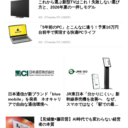
これから選ぶ新型TVはこれ！失敗しない選び
方と、2026年夏の一押しモデル
AD（ITmedia PC USER）
「5年前のPC」とこんなに違う！予算10万円
台前半で実現する快適PCライフ
AD（ITmedia PC USER）
日本通信が新ブランド「blue
JR東日本「分かりにくい」新
mobile」を発表 ネオキャリ
幹線券売機を改善へ なぜ、
アで自由な通信環境へ
スマホではなく「駅での最短
1分購入」を実現？
【見城徹×藤田晋】AI時代でも変わらない経営
者の本質