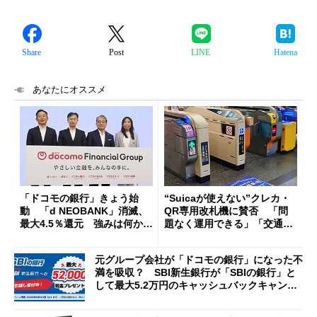
Share
Post
LINE
Hatena
あなたにオススメ
「ドコモの銀行」きょう始
“Suicaが使えない”クレカ・
動 「d NEOBANK」消滅、
QR専用改札機に賛否 「問
最大4.5％還元 強みは何か解
題なく運用できる」「交通系I
説
Cの方がスムーズ」
元グループ会社が「ドコモの銀行」になった不
満を吸収？ SBI新生銀行が「SBIの銀行」と
して最大5.2万円のキャッシュバックキャンペ
ーンを開催