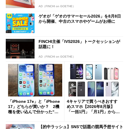
AD（FINCHI on GOETHE）
ゲオが「ゲオのサマーセール2026」を8月8日
から開催、中古のスマホやゲームがお得に
FINCHI主催「IVS2026」トークセッションが
話題に！
AD（FINCHI on GOETHE）
「iPhone 17e」と「iPhone
4キャリアで買うべきおすす
17」どちらが買いか？ 2機
めスマホ【2026年8月版】
種を使い込んで分かった“ス
「一括1円」「月1円」からお
ペック表にない違い”
得なiPhone／Pixel／Galaxy
まで
【的中ラッシュ】SNSで話題の競馬予想サイト