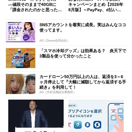
―値段そのままで40GBに
キャンペーンまとめ【2026年
「課金されたのかと思った」
8月版】～PayPay、d払い、a
と戸惑いも
u PAY、楽天ペイ
SNSアカウントを着実に成長。実はみんなココ
使ってます。
AD（Dreaw合同会社）
「スマホ冷却グッズ」は効果ある？ 炎天下で
3製品を使って分かったこと
カードローン50万円以上の人は、返済を3～6
ヶ月停止して『大幅に減額してから返済する手
続き』を利用して！
AD（渋谷法務総合事務所）