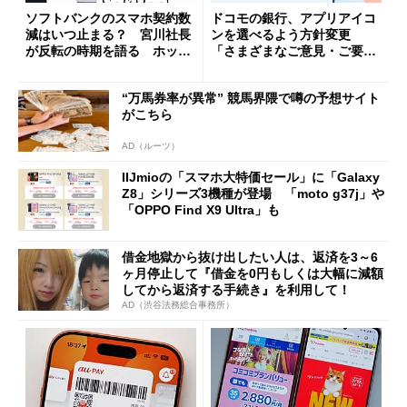
ソフトバンクのスマホ契約数
ドコモの銀行、アプリアイコ
減はいつ止まる？ 宮川社長
ンを選べるよう方針変更
が反転の時期を語る ホッピ
「さまざまなご意見・ご要望
ング対策は「真剣にやりすぎ
を踏まえ」
た」
“万馬券率が異常” 競馬界隈で噂の予想サイト
がこちら
AD（ルーツ）
IIJmioの「スマホ大特価セール」に「Galaxy
Z8」シリーズ3機種が登場 「moto g37j」や
「OPPO Find X9 Ultra」も
借金地獄から抜け出したい人は、返済を3～6
ヶ月停止して『借金を0円もしくは大幅に減額
してから返済する手続き』を利用して！
AD（渋谷法務総合事務所）