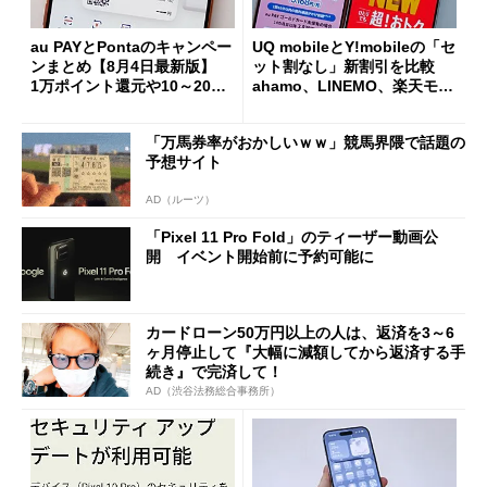
au PAYとPontaのキャンペー
UQ mobileとY!mobileの「セ
ンまとめ【8月4日最新版】
ット割なし」新割引を比較
1万ポイント還元や10～20％
ahamo、LINEMO、楽天モバ
還元あり
イルよりもお得？
「万馬券率がおかしいｗｗ」競馬界隈で話題の
予想サイト
AD（ルーツ）
「Pixel 11 Pro Fold」のティーザー動画公
開 イベント開始前に予約可能に
カードローン50万円以上の人は、返済を3～6
ヶ月停止して『大幅に減額してから返済する手
続き』で完済して！
AD（渋谷法務総合事務所）