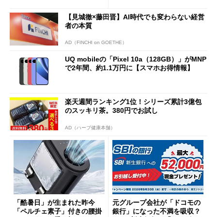
得なiPhone／Pixel／Galaxy
意点も
まで
【見城徹×藤田晋】AI時代でも変わらない経営
者の本質
AD（FINCHI on GOETHE）
UQ mobileの「Pixel 10a（128GB）」がMNP
で2年間、約1.1万円に【スマホお得情報】
楽天週間ランキング1位！シリーズ累計3億包
のスッキリ茶。380円でお試し
AD（ハーブ健康本舗）
「酷暑日」が生まれた昨今
元グループ会社が「ドコモの
「ペルチェ素子」付きの腰掛
銀行」になった不満を吸収？