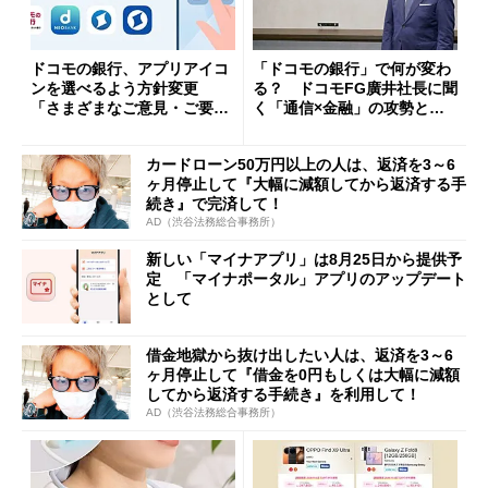
ドコモの銀行、アプリアイコ
「ドコモの銀行」で何が変わ
ンを選べるよう方針変更
る？ ドコモFG廣井社長に聞
「さまざまなご意見・ご要望
く「通信×金融」の攻勢とグ
を踏まえ」
ループ戦略
カードローン50万円以上の人は、返済を3～6
ヶ月停止して『大幅に減額してから返済する手
続き』で完済して！
AD（渋谷法務総合事務所）
新しい「マイナアプリ」は8月25日から提供予
定 「マイナポータル」アプリのアップデート
として
借金地獄から抜け出したい人は、返済を3～6
ヶ月停止して『借金を0円もしくは大幅に減額
してから返済する手続き』を利用して！
AD（渋谷法務総合事務所）