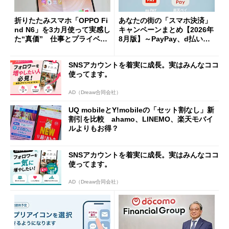
折りたたみスマホ「OPPO Fi
あなたの街の「スマホ決済」
nd N6」を3カ月使って実感し
キャンペーンまとめ【2026年
た“真価” 仕事とプライベー
8月版】～PayPay、d払い、a
トで大活躍
u PAY、楽天ペイ
SNSアカウントを着実に成長。実はみんなココ
使ってます。
AD（Dreaw合同会社）
UQ mobileとY!mobileの「セット割なし」新
割引を比較 ahamo、LINEMO、楽天モバイ
ルよりもお得？
SNSアカウントを着実に成長。実はみんなココ
使ってます。
AD（Dreaw合同会社）