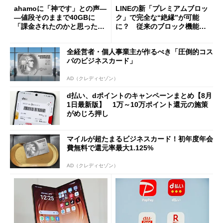
ahamoに「神です」との声―
LINEの新「プレミアムブロッ
―値段そのままで40GBに
ク」で完全な“絶縁”が可能
「課金されたのかと思った」
に？ 従来のブロック機能と
と戸惑いも
の決定的な違い
全経営者・個人事業主が作るべき「圧倒的コス
パのビジネスカード」
AD（クレディセゾン）
d払い、dポイントのキャンペーンまとめ【8月
1日最新版】 1万～10万ポイント還元の施策
がめじろ押し
マイルが超たまるビジネスカード！初年度年会
費無料で還元率最大1.125%
AD（クレディセゾン）