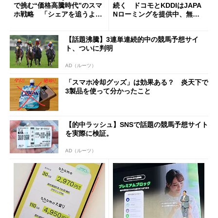
で挑む“価格高騰時代”のスマ
続く ドコモとKDDIはJAPA
ホ戦略 「シェアを追うより
Nローミングを提供中、無料
も既存ユーザーを大切に」
Wi-Fi「00000JAPAN」も開
放
【話題沸騰】3連単連続的中の競馬予想サイ
ト、ついに判明
AD（ルーツ）
「スマホ冷却グッズ」は効果ある？ 炎天下で
3製品を使って分かったこと
【的中ラッシュ】SNSで話題の競馬予想サイト
を実際に検証。
AD（ルーツ）