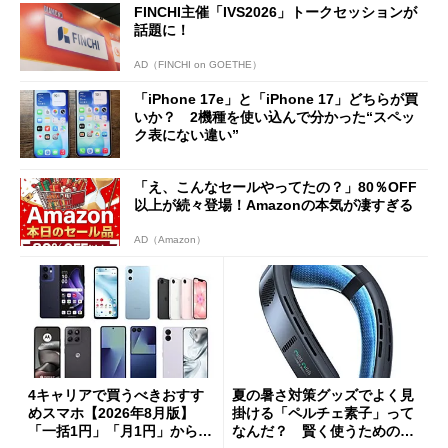
FINCHI主催「IVS2026」トークセッションが
話題に！
AD（FINCHI on GOETHE）
「iPhone 17e」と「iPhone 17」どちらが買
いか？ 2機種を使い込んで分かった“スペッ
ク表にない違い”
「え、こんなセールやってたの？」80％OFF
以上が続々登場！Amazonの本気が凄すぎる
AD（Amazon）
4キャリアで買うべきおすす
夏の暑さ対策グッズでよく見
めスマホ【2026年8月版】
掛ける「ペルチェ素子」って
「一括1円」「月1円」からお
なんだ？ 賢く使うための注