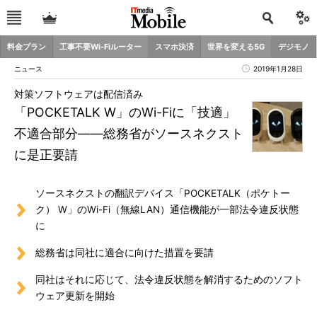
料金プラン
工事不要Wi-Fiルーター
スマホ決済
世界を変える5G
デジモノ
ニュース
2019年1月28日
対策ソフトウェアは配信済み
「POCKETALK W」のWi-Fiに「技適」
不適合部分――総務省がソースネクスト
に是正要請
ソースネクストの翻訳デバイス「POCKETALK（ポケトー
ク） W」のWi-Fi（無線LAN）通信機能が一部法令違反状態
に
総務省は同社に適合に向けた措置を要請
同社はそれに応じて、法令違反状態を解消するためのソフト
ウェア更新を開始