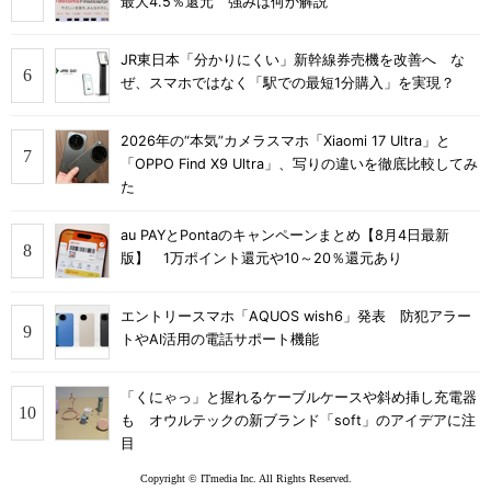
最大4.5％還元 強みは何か解説
JR東日本「分かりにくい」新幹線券売機を改善へ な
ぜ、スマホではなく「駅での最短1分購入」を実現？
2026年の“本気”カメラスマホ「Xiaomi 17 Ultra」と
「OPPO Find X9 Ultra」、写りの違いを徹底比較してみ
た
au PAYとPontaのキャンペーンまとめ【8月4日最新
版】 1万ポイント還元や10～20％還元あり
エントリースマホ「AQUOS wish6」発表 防犯アラー
トやAI活用の電話サポート機能
「くにゃっ」と握れるケーブルケースや斜め挿し充電器
も オウルテックの新ブランド「soft」のアイデアに注
目
Copyright © ITmedia Inc. All Rights Reserved.