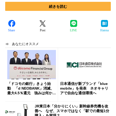
続きを読む
Share
Post
LINE
Hatena
あなたにオススメ
「ドコモの銀行」きょう始
日本通信が新ブランド「blue
動 「d NEOBANK」消滅、
mobile」を発表 ネオキャリ
最大4.5％還元 強みは何か解
アで自由な通信環境へ
説
JR東日本「分かりにくい」新幹線券売機を改
善へ なぜ、スマホではなく「駅での最短1分
購入」を実現？