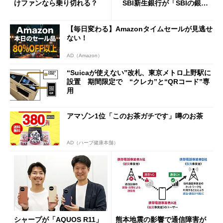
けファンなら乗り切れる？
SBI新生銀行が「SBIの銀
行」として最大5.2万円のキャ
ッシュバックキャンペーンを
【毎日変わる】Amazonタイムセールが見逃せ
開催
ない！
AD（Amazon）
“Suicaが使えない”改札、東京メトロ上野駅に
設置 期間限定で “クレカ”と“QRコード”専
用
アマゾン1位「このお茶ガチです」噂のお茶
AD（ハーブ健康本舗）
シャープが「AQUOS R11」
熊本地震の影響で通信障害が