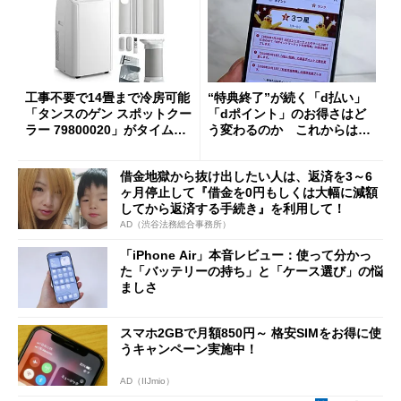
工事不要で14畳まで冷房可能
“特典終了”が続く「d払い」
「タンスのゲン スポットクー
「dポイント」のお得さはど
ラー 79800020」がタイムセ
う変わるのか これからは
ールで10％オフの5万3999円
「dカード」の利用が得策？
に
借金地獄から抜け出したい人は、返済を3～6
ヶ月停止して『借金を0円もしくは大幅に減額
してから返済する手続き』を利用して！
AD（渋谷法務総合事務所）
「iPhone Air」本音レビュー：使って分かっ
た「バッテリーの持ち」と「ケース選び」の悩
ましさ
スマホ2GBで月額850円～ 格安SIMをお得に使
うキャンペーン実施中！
AD（IIJmio）