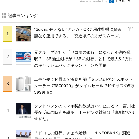
Recommended by
記事ランキング
“Suicaが使えない”クレカ・QR専用改札機に賛否 「問
題なく運用できる」「交通系ICの方がスムーズ」
元グループ会社が「ドコモの銀行」になった不満を吸
収？ SBI新生銀行が「SBIの銀行」として最大5.2万円
のキャッシュバックキャンペーンを開催
工事不要で14畳まで冷房可能「タンスのゲン スポット
クーラー 79800020」がタイムセールで10％オフの5万
3999円に
ソフトバンクのスマホ契約数減はいつ止まる？ 宮川社
長が反転の時期を語る ホッピング対策は「真剣にやり
すぎた」
「ドコモの銀行」きょう始動 「d NEOBANK」消滅、