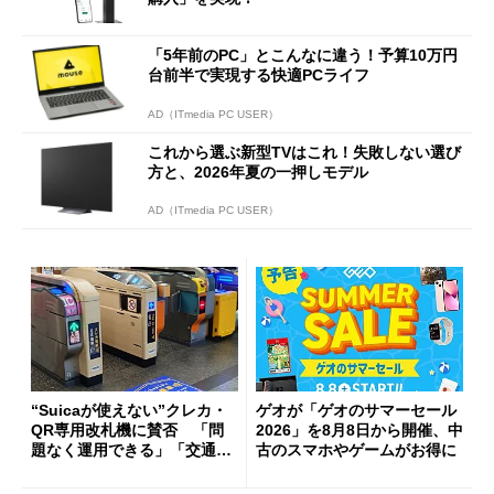
「5年前のPC」とこんなに違う！予算10万円
台前半で実現する快適PCライフ
AD（ITmedia PC USER）
これから選ぶ新型TVはこれ！失敗しない選び
方と、2026年夏の一押しモデル
AD（ITmedia PC USER）
“Suicaが使えない”クレカ・
ゲオが「ゲオのサマーセール
QR専用改札機に賛否 「問
2026」を8月8日から開催、中
題なく運用できる」「交通系I
古のスマホやゲームがお得に
Cの方がスムーズ」