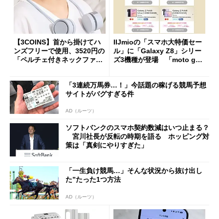
【3COINS】首から掛けてハ
IIJmioの「スマホ大特価セー
ンズフリーで使用、3520円の
ル」に「Galaxy Z8」シリー
「ペルチェ付きネックファ
ズ3機種が登場 「moto g37
ン」
j」や「OPPO Find X9 Ultr
a」も
「3連続万馬券…！」今話題の稼げる競馬予想
サイトがバグすぎる件
AD（ルーツ）
ソフトバンクのスマホ契約数減はいつ止まる？
宮川社長が反転の時期を語る ホッピング対
策は「真剣にやりすぎた」
「一生負け競馬…」そんな状況から抜け出し
た”たった1つ方法
AD（ルーツ）