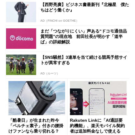
【西野亮廣】ビジネス書最新刊『北極星 僕た
ちはどう働くか』
AD（FINCHI on GOETHE）
まだ「つながりにくい」声ある“ドコモ通信品
質問題”の現在地 前田社長が明かす「道半
ば」の詳細解説
【SNS騒然】3連単を当て続ける競馬予想サイ
トが異常すぎる
AD（ルーツ）
「酷暑日」が生まれた昨今
Rakuten Linkに「AI通話要
「ペルチェ素子」付きの腰掛
約機能」、楽天モバイル契約
けファンなら乗り切れる？
者は追加料金なしで使える