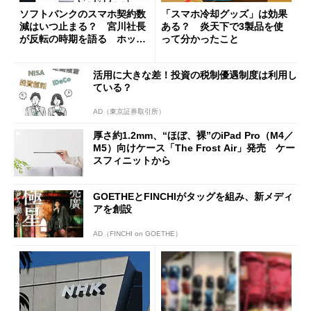
ソフトバンクのスマホ契約数
「スマホ冷却グッズ」は効果
減はいつ止まる？ 宮川社長
ある？ 炎天下で3製品を使
が反転の時期を語る ホッピ
って分かったこと
ング対策は「真剣にやりすぎ
た」
活用に大きな差！投資の税制優遇制度は利用し
ている？
AD（東京証券取引所）
厚さ約1.2mm、“ほぼ、裸”のiPad Pro（M4／
M5）向けケース「The Frost Air」発売 ケー
スフィニットから
GOETHEとFINCHIがタッグを組み、新メディ
アを創設
AD（FINCHI on GOETHE）