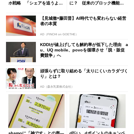
ホ戦略 「シェアを追うより
に？ 従来のブロック機能と
も既存ユーザーを大切に」
の決定的な違い
【見城徹×藤田晋】AI時代でも変わらない経営
者の本質
AD（FINCHI on GOETHE）
KDDIが値上げしても解約率が低下した理由 a
u、UQ mobile、povoを循環させ「脱・販促
費競争」へ
頑張らずに取り組める「太りにくいカラダづく
り」とは？
AD（森永乳業株式会社）
ahamoに「神です」との声―
d払い、dポイントのキャンペ