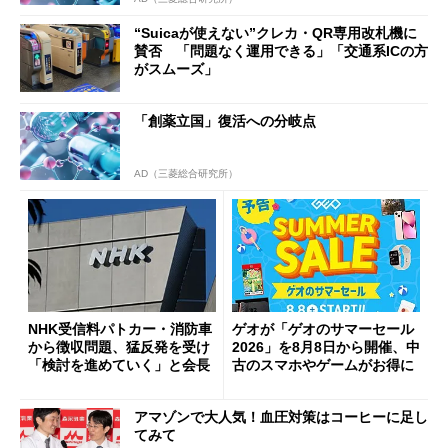
“Suicaが使えない”クレカ・QR専用改札機に
賛否 「問題なく運用できる」「交通系ICの方
がスムーズ」
「創薬立国」復活への分岐点
AD（三菱総合研究所）
NHK受信料パトカー・消防車
ゲオが「ゲオのサマーセール
から徴収問題、猛反発を受け
2026」を8月8日から開催、中
「検討を進めていく」と会長
古のスマホやゲームがお得に
アマゾンで大人気！血圧対策はコーヒーに足し
てみて