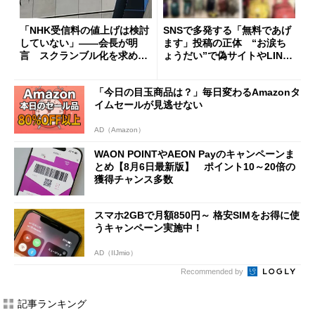
「NHK受信料の値上げは検討
SNSで多発する「無料であげ
していない」――会長が明
ます」投稿の正体 “お涙ち
言 スクランブル化を求める
ょうだい”で偽サイトやLINE
声絶えず
へ誘導するカラクリ
「今日の目玉商品は？」毎日変わるAmazonタ
イムセールが見逃せない
AD（Amazon）
WAON POINTやAEON Payのキャンペーンま
とめ【8月6日最新版】 ポイント10～20倍の
獲得チャンス多数
スマホ2GBで月額850円～ 格安SIMをお得に使
うキャンペーン実施中！
AD（IIJmio）
Recommended by
記事ランキング