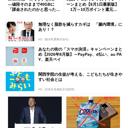
―値段そのままで40GBに
ーンまとめ【8月1日最新版】
「課金されたのかと思った」
1万～10万ポイント還元の
と戸惑いも
施策がめじろ押し
無理なく脂肪を減らすカギは 「腸内環境」に
あり！？
AD（森永乳業株式会社）
あなたの街の「スマホ決済」キャンペーンまと
め【2026年8月版】～PayPay、d払い、au PA
Y、楽天ペイ
関西学院の生徒が考える、こどもたちが生きや
すい社会とは
AD（住友生命福祉文化財団）