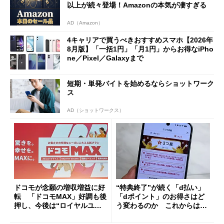
以上が続々登場！Amazonの本気が凄すぎる
AD（Amazon）
4キャリアで買うべきおすすめスマホ【2026年
8月版】「一括1円」「月1円」からお得なiPho
ne／Pixel／Galaxyまで
短期・単発バイトを始めるならショットワーク
ス
AD（ショットワークス）
ドコモが念願の増収増益に好
“特典終了”が続く「d払い」
転 「ドコモMAX」好調も後
「dポイント」のお得さはど
押し、今後は“ロイヤルユー
う変わるのか これからは
ザー”を重視
「dカード」の利用が得策？