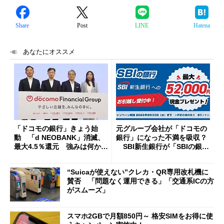
Share
Post
LINE
Hatena
あなたにオススメ
「ドコモの銀行」きょう始
元グループ会社が「ドコモの
動 「d NEOBANK」消滅、
銀行」になった不満を吸収？
最大4.5％還元 強みは何か解
SBI新生銀行が「SBIの銀
説
行」として最大5.2万円のキャ
ッシュバックキャンペーンを
“Suicaが使えない”クレカ・QR専用改札機に
開催
賛否 「問題なく運用できる」「交通系ICの方
がスムーズ」
スマホ2GBで月額850円～ 格安SIMをお得に使