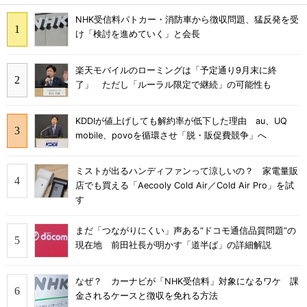
NHK受信料パトカー・消防車から徴収問題、猛反発を受
け「検討を進めていく」と会長
楽天モバイルのローミングは「予定通り9月末に終
了」 ただし「ルーラル限定で継続」の可能性も
KDDIが値上げしても解約率が低下した理由 au、UQ
mobile、povoを循環させ「脱・販促費競争」へ
ミストが出るハンディファンって涼しいの？ 家電量販
店でも買える「Aecooly Cold Air／Cold Air Pro」を試
す
まだ「つながりにくい」声ある“ドコモ通信品質問題”の
現在地 前田社長が明かす「道半ば」の詳細解説
なぜ？ カーナビが「NHK受信料」対象になるワケ 課
金されるケースと徴収を免れる方法