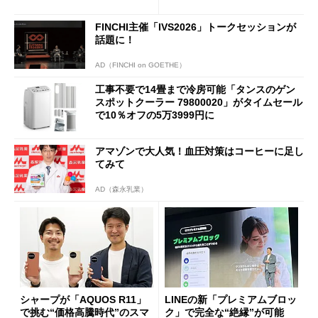
FINCHI主催「IVS2026」トークセッションが
話題に！
AD（FINCHI on GOETHE）
工事不要で14畳まで冷房可能「タンスのゲン
スポットクーラー 79800020」がタイムセール
で10％オフの5万3999円に
アマゾンで大人気！血圧対策はコーヒーに足し
てみて
AD（森永乳業）
シャープが「AQUOS R11」
LINEの新「プレミアムブロッ
で挑む“価格高騰時代”のスマ
ク」で完全な“絶縁”が可能