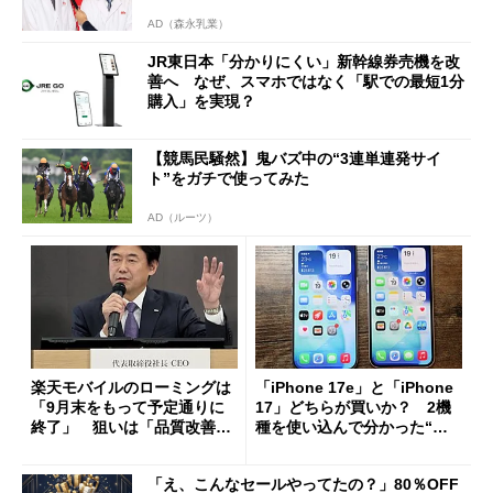
AD（森永乳業）
JR東日本「分かりにくい」新幹線券売機を改
善へ なぜ、スマホではなく「駅での最短1分
購入」を実現？
【競馬民騒然】鬼バズ中の“3連単連発サイ
ト”をガチで使ってみた
AD（ルーツ）
楽天モバイルのローミングは
「iPhone 17e」と「iPhone
「9月末をもって予定通りに
17」どちらが買いか？ 2機
終了」 狙いは「品質改善」
種を使い込んで分かった“ス
ただし「ルーラル限定で期
ペック表にない違い”
限を切った新契約」の可能性
「え、こんなセールやってたの？」80％OFF
も