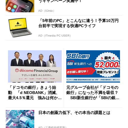
うキャンペーン実施中！
AD（IIJmio）
「5年前のPC」とこんなに違う！予算10万円
台前半で実現する快適PCライフ
AD（ITmedia PC USER）
「ドコモの銀行」きょう始
元グループ会社が「ドコモの
動 「d NEOBANK」消滅、
銀行」になった不満を吸収？
最大4.5％還元 強みは何か解
SBI新生銀行が「SBIの銀
説
行」として最大5.2万円のキャ
ッシュバックキャンペーンを
日本の創薬力低下、その本当の課題とは
開催
AD（三菱総合研究所）