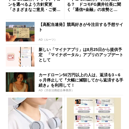
ンを選べるよう方針変更
る？ ドコモFG廣井社長に聞
「さまざまなご意見・ご要望
く「通信×金融」の攻勢とグ
を踏まえ」
ループ戦略
【高配当連発】競馬好きが今注目する予想サイ
ト
AD（ルーツ）
新しい「マイナアプリ」は8月25日から提供予
定 「マイナポータル」アプリのアップデート
として
カードローン50万円以上の人は、返済を3～6
ヶ月停止して『大幅に減額してから返済する手
続き』を利用して！
AD（渋谷法務総合事務所）