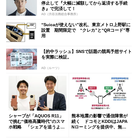
停止して『大幅に減額してから返済する手続
き』で完済して！
AD（渋谷法務総合事務所）
“Suicaが使えない”改札、東京メトロ上野駅に
設置 期間限定で “クレカ”と“QRコード”専
用
【的中ラッシュ】SNSで話題の競馬予想サイト
を実際に検証。
AD（ルーツ）
シャープが「AQUOS R11」
熊本地震の影響で通信障害が
で挑む“価格高騰時代”のスマ
続く ドコモとKDDIはJAPA
ホ戦略 「シェアを追うより
Nローミングを提供中、無料
も既存ユーザーを大切に」
Wi-Fi「00000JAPAN」も開
放