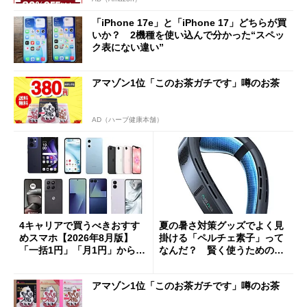
「iPhone 17e」と「iPhone 17」どちらが買
いか？ 2機種を使い込んで分かった“スペッ
ク表にない違い”
アマゾン1位「このお茶ガチです」噂のお茶
AD（ハーブ健康本舗）
4キャリアで買うべきおすす
夏の暑さ対策グッズでよく見
めスマホ【2026年8月版】
掛ける「ペルチェ素子」って
「一括1円」「月1円」からお
なんだ？ 賢く使うための注
得なiPhone／Pixel／Galaxy
意点も
まで
アマゾン1位「このお茶ガチです」噂のお茶