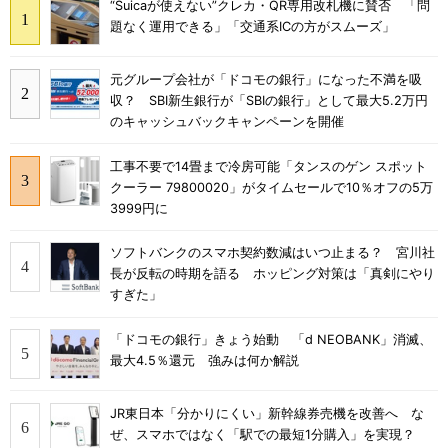
“Suicaが使えない”クレカ・QR専用改札機に賛否 「問
題なく運用できる」「交通系ICの方がスムーズ」
元グループ会社が「ドコモの銀行」になった不満を吸
収？ SBI新生銀行が「SBIの銀行」として最大5.2万円
のキャッシュバックキャンペーンを開催
工事不要で14畳まで冷房可能「タンスのゲン スポット
クーラー 79800020」がタイムセールで10％オフの5万
3999円に
ソフトバンクのスマホ契約数減はいつ止まる？ 宮川社
長が反転の時期を語る ホッピング対策は「真剣にやり
すぎた」
「ドコモの銀行」きょう始動 「d NEOBANK」消滅、
最大4.5％還元 強みは何か解説
JR東日本「分かりにくい」新幹線券売機を改善へ な
ぜ、スマホではなく「駅での最短1分購入」を実現？