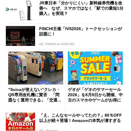
JR東日本「分かりにくい」新幹線券売機を改
善へ なぜ、スマホではなく「駅での最短1分
購入」を実現？
FINCHI主催「IVS2026」トークセッションが
話題に！
AD（FINCHI on GOETHE）
“Suicaが使えない”クレカ・
ゲオが「ゲオのサマーセール
QR専用改札機に賛否 「問
2026」を8月8日から開催、中
題なく運用できる」「交通系I
古のスマホやゲームがお得に
Cの方がスムーズ」
「え、こんなセールやってたの？」80％OFF
以上が続々登場！Amazonの本気が凄すぎる
AD（Amazon）