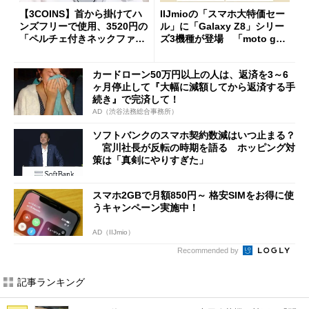
【3COINS】首から掛けてハ
IIJmioの「スマホ大特価セー
ンズフリーで使用、3520円の
ル」に「Galaxy Z8」シリー
「ペルチェ付きネックファ
ズ3機種が登場 「moto g37
ン」
j」や「OPPO Find X9 Ultr
a」も
カードローン50万円以上の人は、返済を3～6
ヶ月停止して『大幅に減額してから返済する手
続き』で完済して！
AD（渋谷法務総合事務所）
ソフトバンクのスマホ契約数減はいつ止まる？
宮川社長が反転の時期を語る ホッピング対
策は「真剣にやりすぎた」
スマホ2GBで月額850円～ 格安SIMをお得に使
うキャンペーン実施中！
AD（IIJmio）
Recommended by
記事ランキング