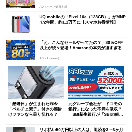
AD（ハーブ健康本舗）
UQ mobileの「Pixel 10a（128GB）」がMNP
で2年間、約1.1万円に【スマホお得情報】
「え、こんなセールやってたの？」80％OFF
以上が続々登場！Amazonの本気が凄すぎる
AD（Amazon）
「酷暑日」が生まれた昨今
元グループ会社が「ドコモの
「ペルチェ素子」付きの腰掛
銀行」になった不満を吸収？
けファンなら乗り切れる？
SBI新生銀行が「SBIの銀
行」として最大5.2万円のキャ
ッシュバックキャンペーンを
リボ払い50万円以上の人は、返済を3～6ヶ月
開催