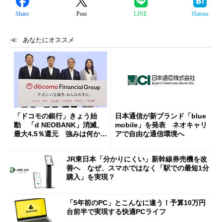
Share
Post
LINE
Hatena
あなたにオススメ
「ドコモの銀行」きょう始
日本通信が新ブランド「blue
動 「d NEOBANK」消滅、
mobile」を発表 ネオキャリ
最大4.5％還元 強みは何か解
アで自由な通信環境へ
説
JR東日本「分かりにくい」新幹線券売機を改
善へ なぜ、スマホではなく「駅での最短1分
購入」を実現？
「5年前のPC」とこんなに違う！予算10万円
台前半で実現する快適PCライフ