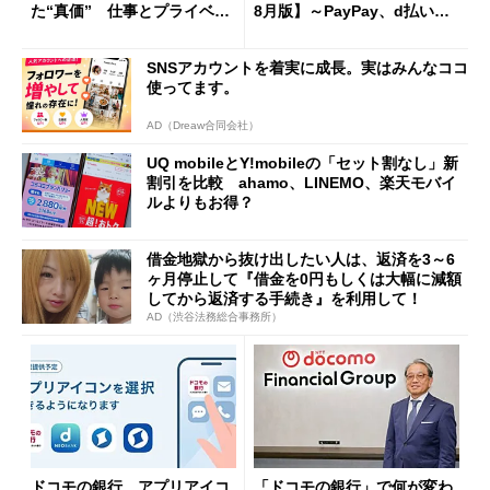
た“真価” 仕事とプライベー
8月版】～PayPay、d払い、a
トで大活躍
u PAY、楽天ペイ
SNSアカウントを着実に成長。実はみんなココ
使ってます。
AD（Dreaw合同会社）
UQ mobileとY!mobileの「セット割なし」新
割引を比較 ahamo、LINEMO、楽天モバイ
ルよりもお得？
借金地獄から抜け出したい人は、返済を3～6
ヶ月停止して『借金を0円もしくは大幅に減額
してから返済する手続き』を利用して！
AD（渋谷法務総合事務所）
ドコモの銀行、アプリアイコ
「ドコモの銀行」で何が変わ