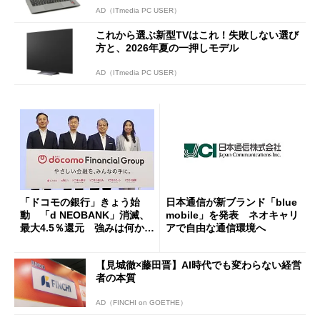
AD（ITmedia PC USER）
これから選ぶ新型TVはこれ！失敗しない選び
方と、2026年夏の一押しモデル
AD（ITmedia PC USER）
「ドコモの銀行」きょう始
日本通信が新ブランド「blue
動 「d NEOBANK」消滅、
mobile」を発表 ネオキャリ
最大4.5％還元 強みは何か解
アで自由な通信環境へ
説
【見城徹×藤田晋】AI時代でも変わらない経営
者の本質
AD（FINCHI on GOETHE）