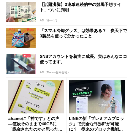
【話題沸騰】3連単連続的中の競馬予想サイ
ト、ついに判明
AD（ルーツ）
「スマホ冷却グッズ」は効果ある？ 炎天下で
3製品を使って分かったこと
SNSアカウントを着実に成長。実はみんなココ
使ってます。
AD（Dreaw合同会社）
ahamoに「神です」との声―
LINEの新「プレミアムブロッ
―値段そのままで40GBに
ク」で完全な“絶縁”が可能
「課金されたのかと思った」
に？ 従来のブロック機能と