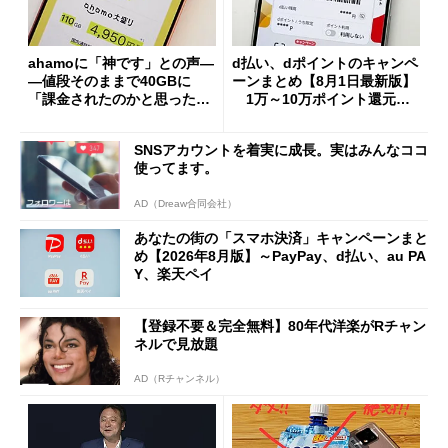
ahamoに「神です」との声―
d払い、dポイントのキャンペ
―値段そのままで40GBに
ーンまとめ【8月1日最新版】
「課金されたのかと思った」
1万～10万ポイント還元の
と戸惑いも
施策がめじろ押し
SNSアカウントを着実に成長。実はみんなココ
使ってます。
AD（Dreaw合同会社）
あなたの街の「スマホ決済」キャンペーンまと
め【2026年8月版】～PayPay、d払い、au PA
Y、楽天ペイ
【登録不要＆完全無料】80年代洋楽がRチャン
ネルで見放題
AD（Rチャンネル）