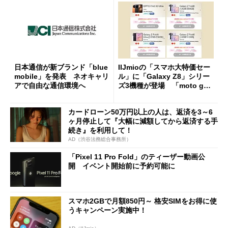
日本通信が新ブランド「blue
IIJmioの「スマホ大特価セー
mobile」を発表 ネオキャリ
ル」に「Galaxy Z8」シリー
アで自由な通信環境へ
ズ3機種が登場 「moto g37
j」や「OPPO Find X9 Ultr
a」も
カードローン50万円以上の人は、返済を3～6
ヶ月停止して『大幅に減額してから返済する手
続き』を利用して！
AD（渋谷法務総合事務所）
「Pixel 11 Pro Fold」のティーザー動画公
開 イベント開始前に予約可能に
スマホ2GBで月額850円～ 格安SIMをお得に使
うキャンペーン実施中！