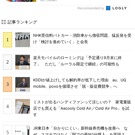
AD（IIJmio）
Recommended by
記事ランキング
NHK受信料パトカー・消防車から徴収問題、猛反発を受
け「検討を進めていく」と会長
楽天モバイルのローミングは「予定通り9月末に終
了」 ただし「ルーラル限定で継続」の可能性も
KDDIが値上げしても解約率が低下した理由 au、UQ
mobile、povoを循環させ「脱・販促費競争」へ
ミストが出るハンディファンって涼しいの？ 家電量販
店でも買える「Aecooly Cold Air／Cold Air Pro」を試
す
JR東日本「分かりにくい」新幹線券売機を改善へ な
ぜ、スマホではなく「駅での最短1分購入」を実現？