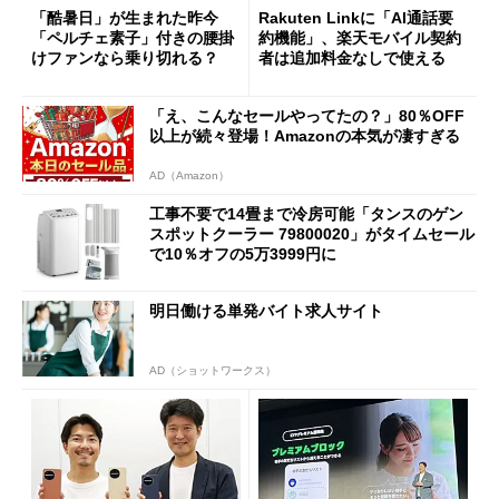
「酷暑日」が生まれた昨今
Rakuten Linkに「AI通話要
「ペルチェ素子」付きの腰掛
約機能」、楽天モバイル契約
けファンなら乗り切れる？
者は追加料金なしで使える
「え、こんなセールやってたの？」80％OFF
以上が続々登場！Amazonの本気が凄すぎる
AD（Amazon）
工事不要で14畳まで冷房可能「タンスのゲン
スポットクーラー 79800020」がタイムセール
で10％オフの5万3999円に
明日働ける単発バイト求人サイト
AD（ショットワークス）