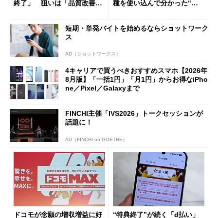
終了」 狙いは「品質改善」
種を使い込んで分かった“ス
ただし「ルーラル限定で期
ペック表にない違い”
限を切った新契約」の可能性
短期・単発バイトを始めるならショットワーク
も
ス
AD（ショットワークス）
4キャリアで買うべきおすすめスマホ【2026年
8月版】「一括1円」「月1円」からお得なiPho
ne／Pixel／Galaxyまで
FINCHI主催「IVS2026」トークセッションが
話題に！
AD（FINCHI on GOETHE）
ドコモが念願の増収増益に好
“特典終了”が続く「d払い」