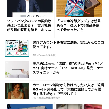
ソフトバンクのスマホ契約数
「スマホ冷却グッズ」は効果
減はいつ止まる？ 宮川社長
ある？ 炎天下で3製品を使
が反転の時期を語る ホッピ
って分かったこと
ング対策は「真剣にやりすぎ
た」
SNSアカウントを着実に成長。実はみんなココ
使ってます。
AD（Dreaw合同会社）
厚さ約1.2mm、“ほぼ、裸”のiPad Pro（M4／
M5）向けケース「The Frost Air」発売 ケー
スフィニットから
カードローン地獄から抜け出したい人は、返済
を3～6ヶ月停止して『大幅に減額してから返
済する手続き』で完済して！
AD（渋谷法務総合事務所）