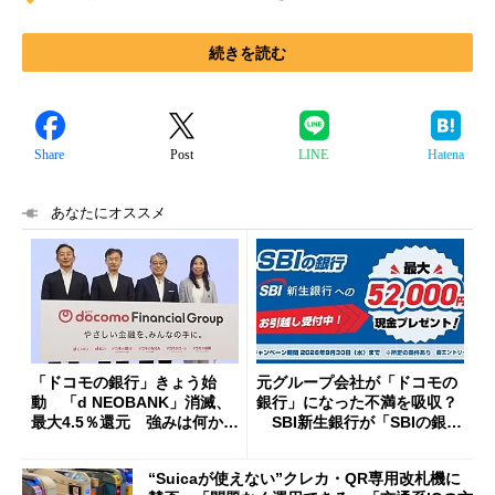
続きを読む
Share
Post
LINE
Hatena
あなたにオススメ
「ドコモの銀行」きょう始
元グループ会社が「ドコモの
動 「d NEOBANK」消滅、
銀行」になった不満を吸収？
最大4.5％還元 強みは何か解
SBI新生銀行が「SBIの銀
説
行」として最大5.2万円のキャ
ッシュバックキャンペーンを
“Suicaが使えない”クレカ・QR専用改札機に
開催