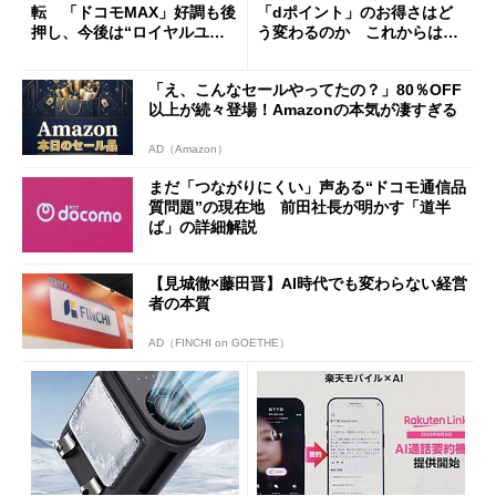
転 「ドコモMAX」好調も後
「dポイント」のお得さはど
押し、今後は“ロイヤルユー
う変わるのか これからは
ザー”を重視
「dカード」の利用が得策？
「え、こんなセールやってたの？」80％OFF
以上が続々登場！Amazonの本気が凄すぎる
AD（Amazon）
まだ「つながりにくい」声ある“ドコモ通信品
質問題”の現在地 前田社長が明かす「道半
ば」の詳細解説
【見城徹×藤田晋】AI時代でも変わらない経営
者の本質
AD（FINCHI on GOETHE）