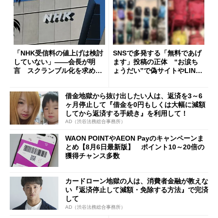
「NHK受信料の値上げは検討
SNSで多発する「無料であげ
していない」――会長が明
ます」投稿の正体 “お涙ち
言 スクランブル化を求める
ょうだい”で偽サイトやLINE
声絶えず
へ誘導するカラクリ
借金地獄から抜け出したい人は、返済を3～6
ヶ月停止して『借金を0円もしくは大幅に減額
してから返済する手続き』を利用して！
AD（渋谷法務総合事務所）
WAON POINTやAEON Payのキャンペーンま
とめ【8月6日最新版】 ポイント10～20倍の
獲得チャンス多数
カードローン地獄の人は、消費者金融が教えな
い『返済停止して減額・免除する方法』で完済
して
AD（渋谷法務総合事務所）