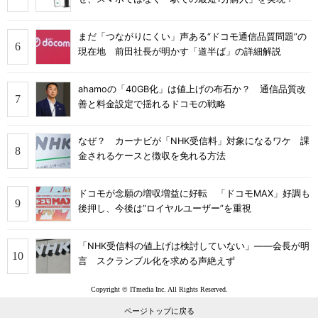
まだ「つながりにくい」声ある“ドコモ通信品質問題”の
現在地 前田社長が明かす「道半ば」の詳細解説
ahamoの「40GB化」は値上げの布石か？ 通信品質改
善と料金設定で揺れるドコモの戦略
なぜ？ カーナビが「NHK受信料」対象になるワケ 課
金されるケースと徴収を免れる方法
ドコモが念願の増収増益に好転 「ドコモMAX」好調も
後押し、今後は“ロイヤルユーザー”を重視
「NHK受信料の値上げは検討していない」――会長が明
言 スクランブル化を求める声絶えず
Copyright © ITmedia Inc. All Rights Reserved.
ページトップに戻る