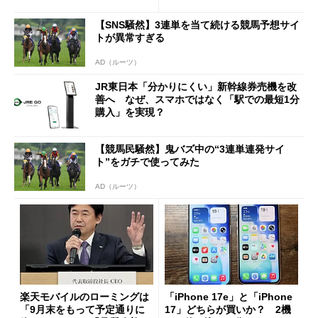
【SNS騒然】3連単を当て続ける競馬予想サイ
トが異常すぎる
AD（ルーツ）
JR東日本「分かりにくい」新幹線券売機を改
善へ なぜ、スマホではなく「駅での最短1分
購入」を実現？
【競馬民騒然】鬼バズ中の“3連単連発サイ
ト”をガチで使ってみた
AD（ルーツ）
楽天モバイルのローミングは
「iPhone 17e」と「iPhone
「9月末をもって予定通りに
17」どちらが買いか？ 2機