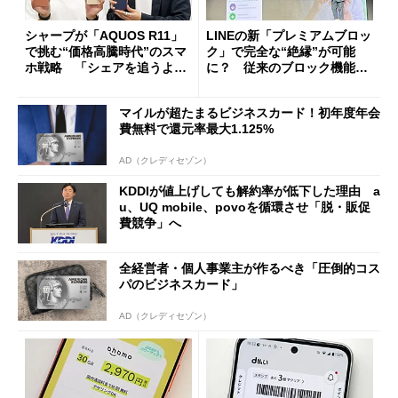
シャープが「AQUOS R11」
LINEの新「プレミアムブロッ
で挑む“価格高騰時代”のスマ
ク」で完全な“絶縁”が可能
ホ戦略 「シェアを追うより
に？ 従来のブロック機能と
も既存ユーザーを大切に」
の決定的な違い
マイルが超たまるビジネスカード！初年度年会
費無料で還元率最大1.125%
AD（クレディセゾン）
KDDIが値上げしても解約率が低下した理由 a
u、UQ mobile、povoを循環させ「脱・販促
費競争」へ
全経営者・個人事業主が作るべき「圧倒的コス
パのビジネスカード」
AD（クレディセゾン）