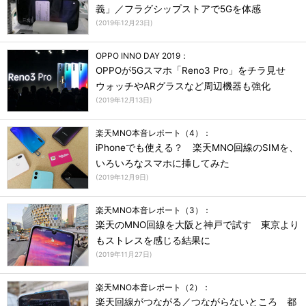
義」／フラグシップストアで5Gを体感
(
2019年12月23日
)
OPPO INNO DAY 2019：
OPPOが5Gスマホ「Reno3 Pro」をチラ見せ
ウォッチやARグラスなど周辺機器も強化
(
2019年12月13日
)
楽天MNO本音レポート（4）：
iPhoneでも使える？ 楽天MNO回線のSIMを、
いろいろなスマホに挿してみた
(
2019年12月9日
)
楽天MNO本音レポート（3）：
楽天のMNO回線を大阪と神戸で試す 東京より
もストレスを感じる結果に
(
2019年11月27日
)
楽天MNO本音レポート（2）：
楽天回線がつながる／つながらないところ 都