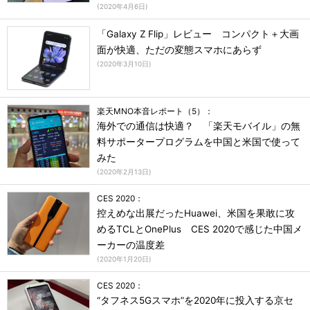
(
2020年4月6日
)
「Galaxy Z Flip」レビュー コンパクト＋大画
面が快適、ただの変態スマホにあらず
(
2020年3月10日
)
楽天MNO本音レポート（5）：
海外での通信は快適？ 「楽天モバイル」の無
料サポータープログラムを中国と米国で使って
みた
(
2020年2月13日
)
CES 2020：
控えめな出展だったHuawei、米国を果敢に攻
めるTCLとOnePlus CES 2020で感じた中国メ
ーカーの温度差
(
2020年1月20日
)
CES 2020：
“タフネス5Gスマホ”を2020年に投入する京セ