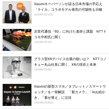
Xiaomiキーパーソンが語る日本市場の手応え
「ライカ」コラボモデル発売の可能性も示唆
(
2024年3月12日
)
次世代通信「6G」に向けた進捗と課題 NTTド
コモ中村氏に聞く
(
2024年3月5日
)
グラス型XRデバイス出展の狙いは？ NTTコノ
キュー丸山社長に聞く、XRの現在と未来
(
2024年3月4日
)
Xiaomiの新型スマホ／タブレット／スマートウ
ォッチ／を一挙解説 「新カメラ」「AIお絵か
き」「着せ替え」に注目
(
2024年2月26日
)