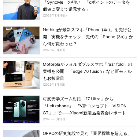
「SyncMe」の狙い 「dポイントのデータを
価値に変えて還元する」
(
2026年3月16日
)
Nothingが最新スマホ「Phone (4a)」を先行公
開、実機をチェック 先代の「Phone (3a)」か
ら何が変わった？
(
2026年3月4日
)
Motorolaがフォルダブルスマホ「razr fold」の
実機を公開 「edge 70 fusion」など新モデル
もお披露目
(
2026年3月4日
)
可変光学ズーム対応「17 Ultra」から
「Leitzphone」、EV新コンセプト「VISION
GT」まで――Xiaomi新製品発表会レポート
(
2026年3月1日
)
OPPOの研究施設で見た「業界標準を超える」