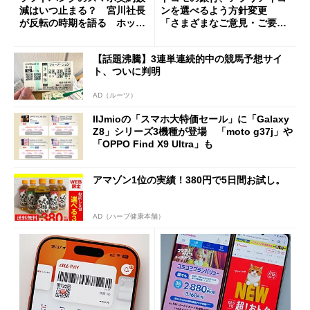
減はいつ止まる？ 宮川社長
ンを選べるよう方針変更
が反転の時期を語る ホッピ
「さまざまなご意見・ご要望
ング対策は「真剣にやりすぎ
を踏まえ」
た」
【話題沸騰】3連単連続的中の競馬予想サイ
ト、ついに判明
AD（ルーツ）
IIJmioの「スマホ大特価セール」に「Galaxy
Z8」シリーズ3機種が登場 「moto g37j」や
「OPPO Find X9 Ultra」も
アマゾン1位の実績！380円で5日間お試し。
AD（ハーブ健康本舗）