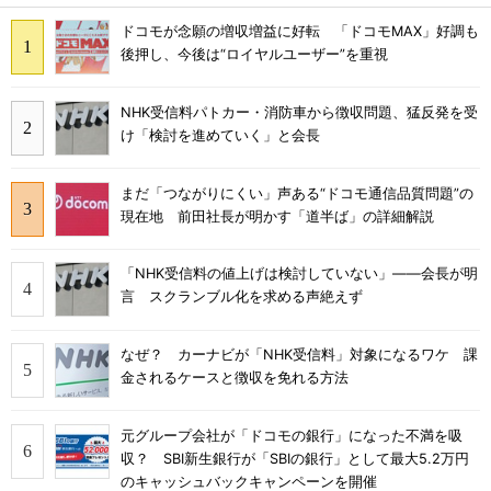
ドコモが念願の増収増益に好転 「ドコモMAX」好調も
後押し、今後は“ロイヤルユーザー”を重視
NHK受信料パトカー・消防車から徴収問題、猛反発を受
け「検討を進めていく」と会長
まだ「つながりにくい」声ある“ドコモ通信品質問題”の
現在地 前田社長が明かす「道半ば」の詳細解説
「NHK受信料の値上げは検討していない」――会長が明
言 スクランブル化を求める声絶えず
なぜ？ カーナビが「NHK受信料」対象になるワケ 課
金されるケースと徴収を免れる方法
元グループ会社が「ドコモの銀行」になった不満を吸
収？ SBI新生銀行が「SBIの銀行」として最大5.2万円
のキャッシュバックキャンペーンを開催