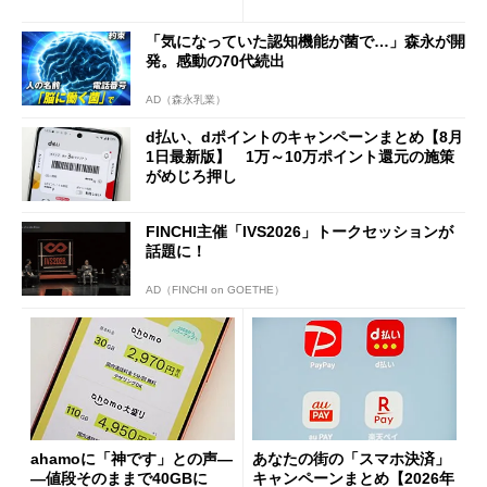
「dカード」の利用が得策？
の決定的な違い
「気になっていた認知機能が菌で…」森永が開
発。感動の70代続出
AD（森永乳業）
d払い、dポイントのキャンペーンまとめ【8月
1日最新版】 1万～10万ポイント還元の施策
がめじろ押し
FINCHI主催「IVS2026」トークセッションが
話題に！
AD（FINCHI on GOETHE）
ahamoに「神です」との声―
あなたの街の「スマホ決済」
―値段そのままで40GBに
キャンペーンまとめ【2026年