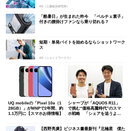
AD（三菱総合研究所）
「酷暑日」が生まれた昨今 「ペルチェ素子」
付きの腰掛けファンなら乗り切れる？
短期・単発バイトを始めるならショットワーク
ス
AD（ショットワークス）
UQ mobileの「Pixel 10a（1
シャープが「AQUOS R11」
28GB）」がMNPで2年間、約
で挑む“価格高騰時代”のスマ
1.1万円に【スマホお得情報】
ホ戦略 「シェアを追うより
も既存ユーザーを大切に」
【西野亮廣】ビジネス書最新刊『北極星 僕た