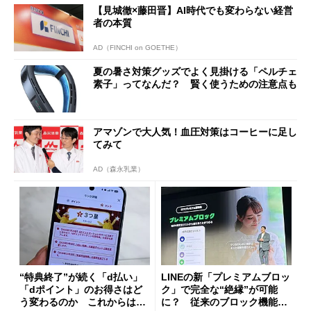
【見城徹×藤田晋】AI時代でも変わらない経営
者の本質
AD（FINCHI on GOETHE）
夏の暑さ対策グッズでよく見掛ける「ペルチェ
素子」ってなんだ？ 賢く使うための注意点も
アマゾンで大人気！血圧対策はコーヒーに足し
てみて
AD（森永乳業）
“特典終了”が続く「d払い」
LINEの新「プレミアムブロッ
「dポイント」のお得さはど
ク」で完全な“絶縁”が可能
う変わるのか これからは
に？ 従来のブロック機能と