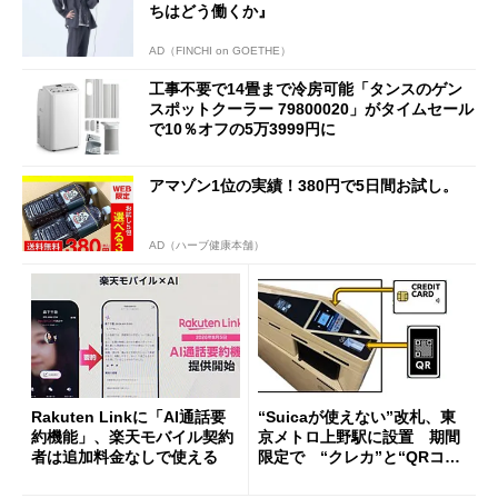
ちはどう働くか』
AD（FINCHI on GOETHE）
工事不要で14畳まで冷房可能「タンスのゲン
スポットクーラー 79800020」がタイムセール
で10％オフの5万3999円に
アマゾン1位の実績！380円で5日間お試し。
AD（ハーブ健康本舗）
Rakuten Linkに「AI通話要
“Suicaが使えない”改札、東
約機能」、楽天モバイル契約
京メトロ上野駅に設置 期間
者は追加料金なしで使える
限定で “クレカ”と“QRコー
ド”専用