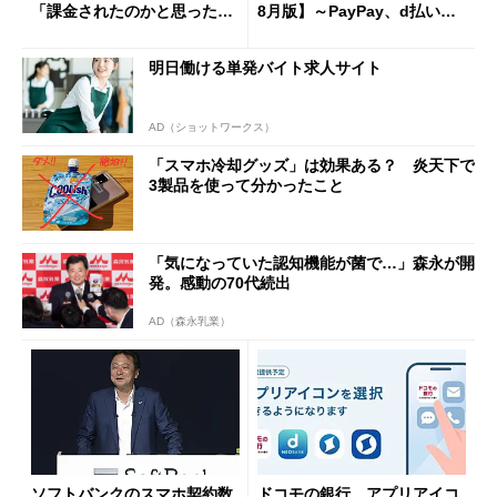
「課金されたのかと思った」
8月版】～PayPay、d払い、a
と戸惑いも
u PAY、楽天ペイ
明日働ける単発バイト求人サイト
AD（ショットワークス）
「スマホ冷却グッズ」は効果ある？ 炎天下で
3製品を使って分かったこと
「気になっていた認知機能が菌で…」森永が開
発。感動の70代続出
AD（森永乳業）
ソフトバンクのスマホ契約数
ドコモの銀行、アプリアイコ