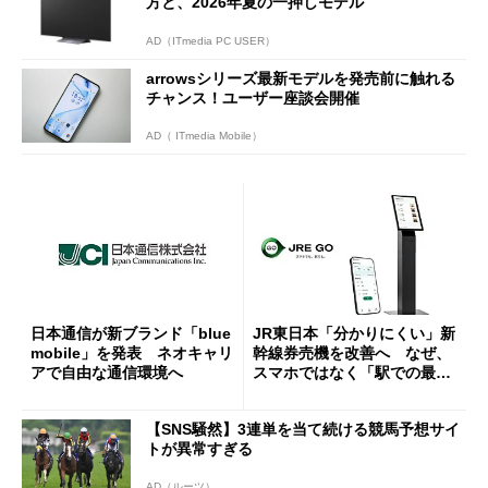
方と、2026年夏の一押しモデル
AD（ITmedia PC USER）
arrowsシリーズ最新モデルを発売前に触れる
チャンス！ユーザー座談会開催
AD（ ITmedia Mobile）
日本通信が新ブランド「blue
JR東日本「分かりにくい」新
mobile」を発表 ネオキャリ
幹線券売機を改善へ なぜ、
アで自由な通信環境へ
スマホではなく「駅での最短
1分購入」を実現？
【SNS騒然】3連単を当て続ける競馬予想サイ
トが異常すぎる
AD（ルーツ）