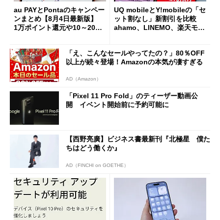
au PAYとPontaのキャンペー
UQ mobileとY!mobileの「セ
ンまとめ【8月4日最新版】
ット割なし」新割引を比較
1万ポイント還元や10～20％
ahamo、LINEMO、楽天モバ
還元あり
イルよりもお得？
「え、こんなセールやってたの？」80％OFF
以上が続々登場！Amazonの本気が凄すぎる
AD（Amazon）
「Pixel 11 Pro Fold」のティーザー動画公
開 イベント開始前に予約可能に
【西野亮廣】ビジネス書最新刊『北極星 僕た
ちはどう働くか』
AD（FINCHI on GOETHE）