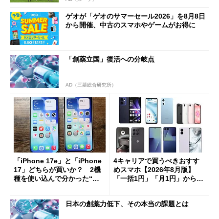
ゲオが「ゲオのサマーセール2026」を8月8日
から開催、中古のスマホやゲームがお得に
「創薬立国」復活への分岐点
AD（三菱総合研究所）
「iPhone 17e」と「iPhone
4キャリアで買うべきおすす
17」どちらが買いか？ 2機
めスマホ【2026年8月版】
種を使い込んで分かった“ス
「一括1円」「月1円」からお
ペック表にない違い”
得なiPhone／Pixel／Galaxy
まで
日本の創薬力低下、その本当の課題とは