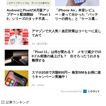
AndroidとPixelの8月版アッ
「iPhone Air」本音レビュ
プデート配信開始 「Pixel 1
ー：使って分かった「バッテ
0」シリーズのタッチ不具合
リーの持ち」と「ケース選
修正やGPU性能改善なども
び」の悩ましさ
アマゾンで大人気！血圧対策はコーヒーに足し
てみて
AD（森永乳業）
「Pixel 11」は何が変わる？ メモリ減少で10
0ドル前後の値上げも？ 出そろったうわさを
整理する
スマホ2GBで月額850円～ 格安SIMをお得に使
うキャンペーン実施中！
AD（IIJmio）
Recommended by
記事ランキング