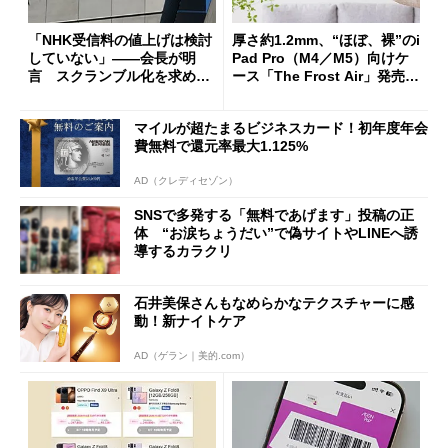
「NHK受信料の値上げは検討
厚さ約1.2mm、“ほぼ、裸”のi
していない」――会長が明
Pad Pro（M4／M5）向けケ
言 スクランブル化を求める
ース「The Frost Air」発売
声絶えず
ケースフィニットから
マイルが超たまるビジネスカード！初年度年会
費無料で還元率最大1.125%
AD（クレディセゾン）
SNSで多発する「無料であげます」投稿の正
体 “お涙ちょうだい”で偽サイトやLINEへ誘
導するカラクリ
石井美保さんもなめらかなテクスチャーに感
動！新ナイトケア
AD（ゲラン｜美的.com）