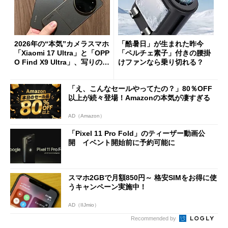
2026年の“本気”カメラスマホ
「酷暑日」が生まれた昨今
「Xiaomi 17 Ultra」と「OPP
「ペルチェ素子」付きの腰掛
O Find X9 Ultra」、写りの違
けファンなら乗り切れる？
いを徹底比較してみた
「え、こんなセールやってたの？」80％OFF
以上が続々登場！Amazonの本気が凄すぎる
AD（Amazon）
「Pixel 11 Pro Fold」のティーザー動画公
開 イベント開始前に予約可能に
スマホ2GBで月額850円～ 格安SIMをお得に使
うキャンペーン実施中！
AD（IIJmio）
Recommended by