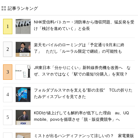
記事ランキング
NHK受信料パトカー・消防車から徴収問題、猛反発を受
け「検討を進めていく」と会長
楽天モバイルのローミングは「予定通り9月末に終
了」 ただし「ルーラル限定で継続」の可能性も
JR東日本「分かりにくい」新幹線券売機を改善へ な
ぜ、スマホではなく「駅での最短1分購入」を実現？
フォルダブルスマホを支える“影の主役” TCLの折りた
たみディスプレイを見てきた
KDDIが値上げしても解約率が低下した理由 au、UQ
mobile、povoを循環させ「脱・販促費競争」へ
ミストが出るハンディファンって涼しいの？ 家電量販