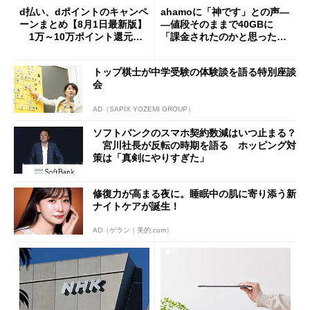
d払い、dポイントのキャンペ
ahamoに「神です」との声―
ーンまとめ【8月1日最新版】
―値段そのままで40GBに
1万～10万ポイント還元の
「課金されたのかと思った」
施策がめじろ押し
と戸惑いも
トップ棋士が中学受験の体験談を語る特別座談
会
AD（SAPIX YOZEMI GROUP）
ソフトバンクのスマホ契約数減はいつ止まる？
宮川社長が反転の時期を語る ホッピング対
策は「真剣にやりすぎた」
修復力が高まる夜に。睡眠中の肌に寄り添う新
ナイトケアが誕生！
AD（ゲラン｜美的.com）