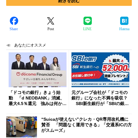
続きを読む
Share
Post
LINE
Hatena
あなたにオススメ
「ドコモの銀行」きょう始
元グループ会社が「ドコモの
動 「d NEOBANK」消滅、
銀行」になった不満を吸収？
最大4.5％還元 強みは何か解
SBI新生銀行が「SBIの銀
説
行」として最大5.2万円のキャ
ッシュバックキャンペーンを
“Suicaが使えない”クレカ・QR専用改札機に
開催
賛否 「問題なく運用できる」「交通系ICの方
がスムーズ」