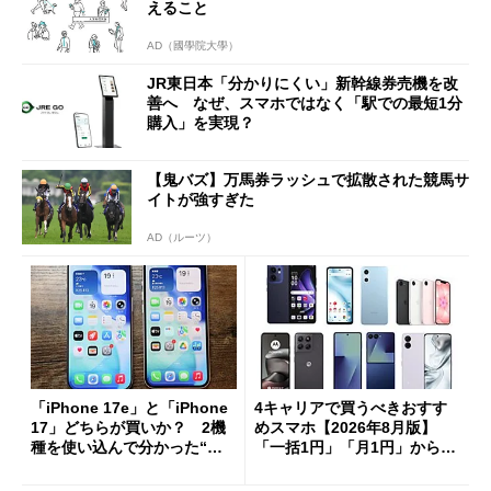
えること
AD（國學院大學）
JR東日本「分かりにくい」新幹線券売機を改
善へ なぜ、スマホではなく「駅での最短1分
購入」を実現？
【鬼バズ】万馬券ラッシュで拡散された競馬サ
イトが強すぎた
AD（ルーツ）
「iPhone 17e」と「iPhone
4キャリアで買うべきおすす
17」どちらが買いか？ 2機
めスマホ【2026年8月版】
種を使い込んで分かった“ス
「一括1円」「月1円」からお
ペック表にない違い”
得なiPhone／Pixel／Galaxy
まで