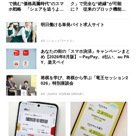
で挑む“価格高騰時代”のスマ
ク」で完全な“絶縁”が可能
ホ戦略 「シェアを追うより
に？ 従来のブロック機能と
も既存ユーザーを大切に」
の決定的な違い
明日働ける単発バイト求人サイト
AD（ショットワークス）
あなたの街の「スマホ決済」キャンペーンまと
め【2026年8月版】～PayPay、d払い、au PA
Y、楽天ペイ
将棋を学び、将棋から学ぶ「竜王セッション2
026」特別座談会
AD（SAPIX YOZEMI GROUP）