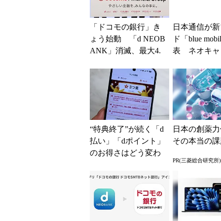
「ドコモの銀行」き
日本通信が新
ょう始動 「d NEOB
ド「blue mob
ANK」消滅、最大4.
表 ネオキャ
5％還元 強みは何か
自由な通信環
解説
“特典終了”が続く「d
日本の創薬力
払い」「dポイント」
その本当の課
のお得さはどう変わ
PR(三菱総合研究所)
るのか これからは
「dカード」の利用が
得...