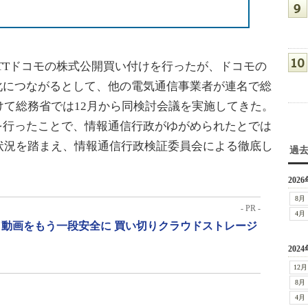
でNTTドコモの株式公開買い付けを行ったが、ドコモの
化につながるとして、他の電気通信事業者が連名で総
て総務省では12月から同検討会議を実施してきた。
を行ったことで、情報通信行政がゆがめられたとでは
状況を踏まえ、情報通信行政検証委員会による徹底し
過
2026
8月
- PR -
4月
動画をもう一段安全に 買い切りクラウドストレージ
2024
12月
8月
4月