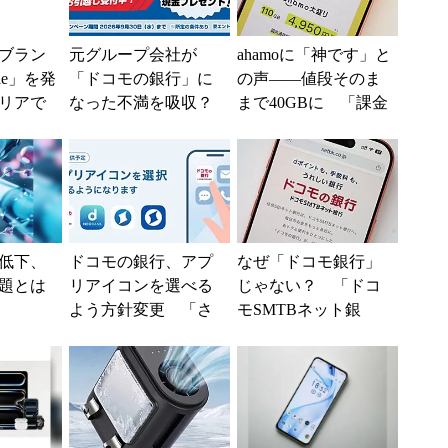
ブラン
元グループ会社が
ahamoに「神です」と
ile」を発
「ドコモの銀行」に
の声――値段そのま
リアで
なった不満を吸収？
まで40GBに 「課金
境へ
SBI新生銀行が「S
されたのかと思っ
BIの銀行」として最
た」と戸惑いも
大5....
低下、
ドコモの銀行、アプ
なぜ「ドコモ銀行」
題とは
リアイコンを選べる
じゃない？ 「ドコ
よう方針変更 「さ
モSMTBネット銀
まざまなご意見・ご
行」の名称に隠され
要望を踏まえ」
た通信と金融の“パワ
ーバラン...