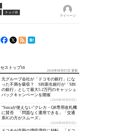
チョイ得
マイページ
セストップ10
2026年08月07日 更新
元グループ会社が「ドコモの銀行」にな
った不満を吸収？ SBI新生銀行が「SBI
の銀行」として最大5.2万円のキャッシュ
バックキャンペーンを開催
（2026年08月05日）
“Suicaが使えない”クレカ・QR専用改札機
に賛否 「問題なく運用できる」「交通
系ICの方がスムーズ」
（2026年08月05日）
ドコモが念願の増収増益に好転 「ドコ