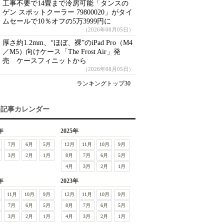
工事不要で14畳まで冷房可能「タンスの
ゲン スポットクーラー 79800020」がタイ
ムセールで10％オフの5万3999円に
（2026年08月05日）
厚さ約1.2mm、“ほぼ、裸”のiPad Pro（M4
／M5）向けケース「The Frost Air」発
売 ケースフィニットから
（2026年08月05日）
ランキングトップ30
去記事カレンダー
年
2025年
7月
6月
5月
12月
11月
10月
9月
3月
2月
1月
8月
7月
6月
5月
4月
3月
2月
1月
年
2023年
11月
10月
9月
12月
11月
10月
9月
7月
6月
5月
8月
7月
6月
5月
3月
2月
1月
4月
3月
2月
1月