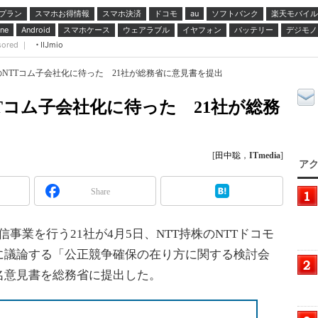
プラン
スマホお得情報
スマホ決済
ドコモ
ソフトバンク
楽天モバイル
au
スマホケース
ウェアラブル
イヤフォン
バッテリー
デジモノ
ne
Android
sored ｜
IIJmio
NTTコム子会社化に待った 21社が総務省に意見書を提出
Tコム子会社化に待った 21社が総務
[
田中聡
，
ITmedia
]
アク
Share
事業を行う21社が4月5日、NTT持株のNTTドコモ
に議論する「公正競争確保の在り方に関する検討会
名意見書を総務省に提出した。