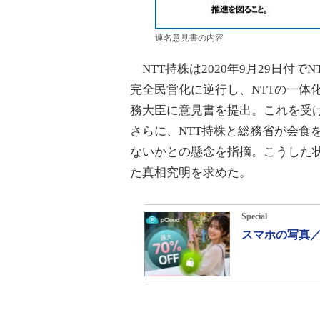
連名意見書の内容
NTT持株は2020年9月29日付
完全民営化に逆行し、NTTの一体
務大臣に意見書を提出。これを受け
さらに、NTT持株と総務省が会食
ないかとの懸念を指摘。こうした
た真相究明を求めた。
Special
スマホの写真／