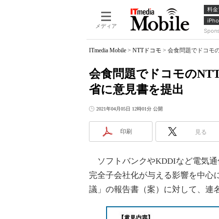
料金
iPho
メディア
Spon
ITmedia Mobile
>
NTTドコモ
>
会食問題でドコモの
会食問題でドコモのNT
省に意見書を提出
2021年04月05日 12時01分 公開
印刷
見る
ソフトバンクやKDDIなど電気通信
完全子会社化が与える影響を中心
議」の報告書（案）に対して、連