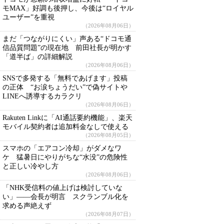
モMAX」好調も後押し、今後は“ロイヤル
ユーザー”を重視
（2026年08月06日）
まだ「つながりにくい」声ある“ドコモ通
信品質問題”の現在地 前田社長が明かす
「道半ば」の詳細解説
（2026年08月06日）
SNSで多発する「無料であげます」投稿
の正体 “お涙ちょうだい”で偽サイトや
LINEへ誘導するカラクリ
（2026年08月06日）
Rakuten Linkに「AI通話要約機能」、楽天
モバイル契約者は追加料金なしで使える
（2026年08月05日）
スマホの「エアコン冷却」がダメなワ
ケ 猛暑日にやりがちな“水没”の危険性
と正しい冷やし方
（2026年08月06日）
「NHK受信料の値上げは検討していな
い」――会長が明言 スクランブル化を
求める声絶えず
（2026年08月07日）