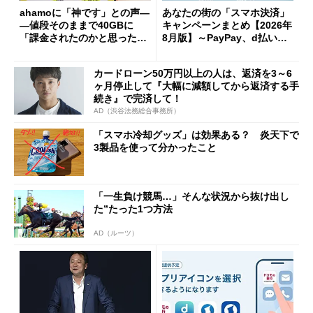
ahamoに「神です」との声―
あなたの街の「スマホ決済」
―値段そのままで40GBに
キャンペーンまとめ【2026年
「課金されたのかと思った」
8月版】～PayPay、d払い、a
と戸惑いも
u PAY、楽天ペイ
カードローン50万円以上の人は、返済を3～6
ヶ月停止して『大幅に減額してから返済する手
続き』で完済して！
AD（渋谷法務総合事務所）
「スマホ冷却グッズ」は効果ある？ 炎天下で
3製品を使って分かったこと
「一生負け競馬…」そんな状況から抜け出し
た”たった1つ方法
AD（ルーツ）