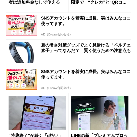
者は追加料金なしで使える
限定で “クレカ”と“QRコー
ド”専用
SNSアカウントを着実に成長。実はみんなココ
使ってます。
AD（Dreaw合同会社）
夏の暑さ対策グッズでよく見掛ける「ペルチェ
素子」ってなんだ？ 賢く使うための注意点も
SNSアカウントを着実に成長。実はみんなココ
使ってます。
AD（Dreaw合同会社）
“特典終了”が続く「d払い」
LINEの新「プレミアムブロッ