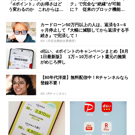
「dポイント」のお得さはど
ク」で完全な“絶縁”が可能
う変わるのか これからは
に？ 従来のブロック機能と
「dカード」の利用が得策？
の決定的な違い
カードローン50万円以上の人は、返済を3～6
ヶ月停止して『大幅に減額してから返済する手
続き』で完済して！
AD（渋谷法務総合事務所）
d払い、dポイントのキャンペーンまとめ【8月
1日最新版】 1万～10万ポイント還元の施策
がめじろ押し
【80年代洋楽】無料配信中！Rチャンネルなら
登録不要！
AD（Rチャンネル）