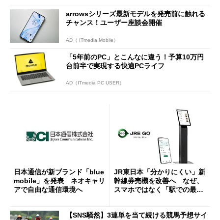
arrowsシリーズ最新モデルを発売前に触れる
チャンス！ユーザー座談会開催
AD（ ITmedia Mobile）
「5年前のPC」とこんなに違う！予算10万円
台前半で実現する快適PCライフ
AD（ITmedia PC USER）
日本通信が新ブランド「blue
JR東日本「分かりにくい」新
mobile」を発表 ネオキャリ
幹線券売機を改善へ なぜ、
アで自由な通信環境へ
スマホではなく「駅での最短
1分購入」を実現？
【SNS騒然】3連単を当て続ける競馬予想サイ