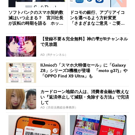
ソフトバンクのスマホ契約数
ドコモの銀行、アプリアイコ
減はいつ止まる？ 宮川社長
ンを選べるよう方針変更
が反転の時期を語る ホッピ
「さまざまなご意見・ご要望
ング対策は「真剣にやりすぎ
を踏まえ」
た」
【登録不要＆完全無料】神の雫がRチャンネル
で見放題
AD（Rチャンネル）
IIJmioの「スマホ大特価セール」に「Galaxy
Z8」シリーズ3機種が登場 「moto g37j」や
「OPPO Find X9 Ultra」も
カードローン地獄の人は、消費者金融が教えな
い『返済停止して減額・免除する方法』で完済
して
AD（渋谷法務総合事務所）