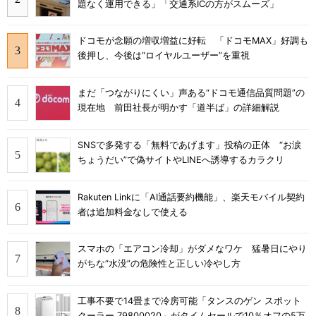
題なく運用できる」「交通系ICの方がスムーズ」
ドコモが念願の増収増益に好転 「ドコモMAX」好調も
後押し、今後は“ロイヤルユーザー”を重視
まだ「つながりにくい」声ある“ドコモ通信品質問題”の
現在地 前田社長が明かす「道半ば」の詳細解説
SNSで多発する「無料であげます」投稿の正体 “お涙
ちょうだい”で偽サイトやLINEへ誘導するカラクリ
Rakuten Linkに「AI通話要約機能」、楽天モバイル契約
者は追加料金なしで使える
スマホの「エアコン冷却」がダメなワケ 猛暑日にやり
がちな“水没”の危険性と正しい冷やし方
工事不要で14畳まで冷房可能「タンスのゲン スポット
クーラー 79800020」がタイムセールで10％オフの5万