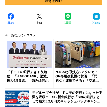
続きを読む
Share
Post
LINE
Hatena
あなたにオススメ
「ドコモの銀行」きょう始
“Suicaが使えない”クレカ・
動 「d NEOBANK」消滅、
QR専用改札機に賛否 「問
最大4.5％還元 強みは何か解
題なく運用できる」「交通系I
説
Cの方がスムーズ」
元グループ会社が「ドコモの銀行」になった不
満を吸収？ SBI新生銀行が「SBIの銀行」と
して最大5.2万円のキャッシュバックキャンペ
ーンを開催