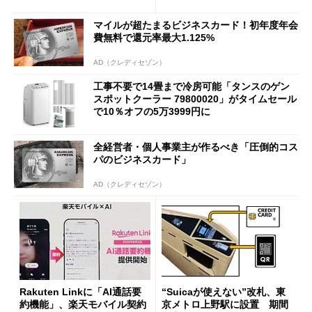
も既存ユーザーを大切に」
マイルが超たまるビジネスカード！初年度年会
費無料で還元率最大1.125%
AD（クレディセゾン）
工事不要で14畳まで冷房可能「タンスのゲン
スポットクーラー 79800020」がタイムセール
で10％オフの5万3999円に
全経営者・個人事業主が作るべき「圧倒的コス
パのビジネスカード」
AD（クレディセゾン）
Rakuten Linkに「AI通話要
“Suicaが使えない”改札、東
約機能」、楽天モバイル契約
京メトロ上野駅に設置 期間