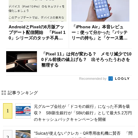
AndroidとPixelの8月版アッ
「iPhone Air」本音レビュ
プデート配信開始 「Pixel 1
ー：使って分かった「バッテ
0」シリーズのタッチ不具合
リーの持ち」と「ケース選
修正やGPU性能改善なども
び」の悩ましさ
「Pixel 11」は何が変わる？ メモリ減少で10
0ドル前後の値上げも？ 出そろったうわさを
整理する
Recommended by
記事ランキング
元グループ会社が「ドコモの銀行」になった不満を吸
収？ SBI新生銀行が「SBIの銀行」として最大5.2万円
のキャッシュバックキャンペーンを開催
“Suicaが使えない”クレカ・QR専用改札機に賛否 「問