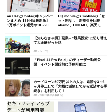
au PAYとPontaのキャンペー
UQ mobileとY!mobileの「セ
ンまとめ【8月4日最新版】
ット割なし」新割引を比較
1万ポイント還元や10～20％
ahamo、LINEMO、楽天モバ
還元あり
イルよりもお得？
【知らなきゃ損】副業→”競馬投資”に切り替え
て大正解だった話
AD（ルーツ）
「Pixel 11 Pro Fold」のティーザー動画公
開 イベント開始前に予約可能に
カードローン50万円以上の人は、返済を3～6
ヶ月停止して『大幅に減額してから返済する手
続き』を利用して！
AD（渋谷法務総合事務所）