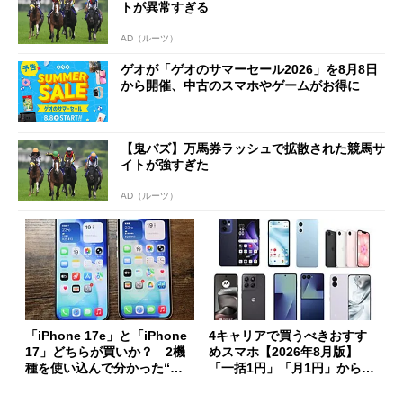
トが異常すぎる
AD（ルーツ）
ゲオが「ゲオのサマーセール2026」を8月8日
から開催、中古のスマホやゲームがお得に
【鬼バズ】万馬券ラッシュで拡散された競馬サ
イトが強すぎた
AD（ルーツ）
「iPhone 17e」と「iPhone
4キャリアで買うべきおすす
17」どちらが買いか？ 2機
めスマホ【2026年8月版】
種を使い込んで分かった“ス
「一括1円」「月1円」からお
ペック表にない違い”
得なiPhone／Pixel／Galaxy
まで