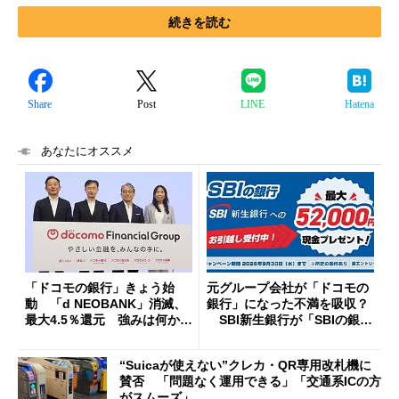
続きを読む
Share
Post
LINE
Hatena
あなたにオススメ
「ドコモの銀行」きょう始
元グループ会社が「ドコモの
動 「d NEOBANK」消滅、
銀行」になった不満を吸収？
最大4.5％還元 強みは何か解
SBI新生銀行が「SBIの銀
説
行」として最大5.2万円のキャ
ッシュバックキャンペーンを
“Suicaが使えない”クレカ・QR専用改札機に
開催
賛否 「問題なく運用できる」「交通系ICの方
がスムーズ」