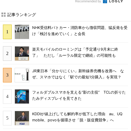
Recommended by
記事ランキング
NHK受信料パトカー・消防車から徴収問題、猛反発を受
け「検討を進めていく」と会長
楽天モバイルのローミングは「予定通り9月末に終
了」 ただし「ルーラル限定で継続」の可能性も
JR東日本「分かりにくい」新幹線券売機を改善へ な
ぜ、スマホではなく「駅での最短1分購入」を実現？
フォルダブルスマホを支える“影の主役” TCLの折りた
たみディスプレイを見てきた
KDDIが値上げしても解約率が低下した理由 au、UQ
mobile、povoを循環させ「脱・販促費競争」へ