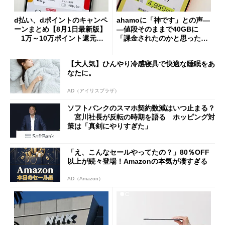
d払い、dポイントのキャンペ
ahamoに「神です」との声―
ーンまとめ【8月1日最新版】
―値段そのままで40GBに
1万～10万ポイント還元の
「課金されたのかと思った」
施策がめじろ押し
と戸惑いも
【大人気】ひんやり冷感寝具で快適な睡眠をあ
なたに。
AD（アイリスプラザ）
ソフトバンクのスマホ契約数減はいつ止まる？
宮川社長が反転の時期を語る ホッピング対
策は「真剣にやりすぎた」
「え、こんなセールやってたの？」80％OFF
以上が続々登場！Amazonの本気が凄すぎる
AD（Amazon）