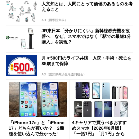
人文知とは、人間にとって価値のあるものを考
も
えること
AD（國學院大學）
JR東日本「分かりにくい」新幹線券売機を改
善へ なぜ、スマホではなく「駅での最短1分
購入」を実現？
月々500円のライフ共済 入院・手術・死亡を
85歳まで保障
AD（愛知県共済生活協同組合）
「iPhone 17e」と「iPhone
4キャリアで買うべきおすす
17」どちらが買いか？ 2機
めスマホ【2026年8月版】
種を使い込んで分かった“ス
「一括1円」「月1円」からお