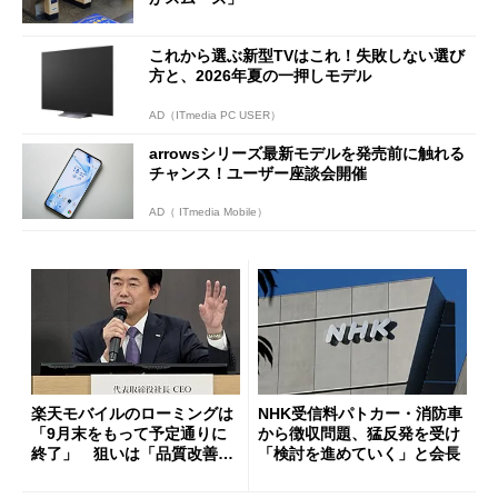
これから選ぶ新型TVはこれ！失敗しない選び
方と、2026年夏の一押しモデル
AD（ITmedia PC USER）
arrowsシリーズ最新モデルを発売前に触れる
チャンス！ユーザー座談会開催
AD（ ITmedia Mobile）
楽天モバイルのローミングは
NHK受信料パトカー・消防車
「9月末をもって予定通りに
から徴収問題、猛反発を受け
終了」 狙いは「品質改善」
「検討を進めていく」と会長
ただし「ルーラル限定で期
限を切った新契約」の可能性