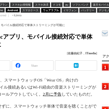
プラン
スマホお得情報
スマホ決済
ドコモ
ソフトバンク
楽天モバイル
au
スマホケース
ウェアラブル
イヤフォン
バッテリー
デジモ
ne
Android
sored ｜
IIJmio
sicアプリ、モバイル接続対応で単体ストリーミングが可能に
e Musicアプリ、モバイル接続対応で単体
に
[
佐藤由紀子
，
ITmedia
]
アク
Share
、スマートウォッチOS「Wear OS」向けの
、モバイル接続あるいはWi-Fi経由の音楽ストリーミングが
ロールアウトしていく。
2月に予告
していたものだ。
ずに、スマートウォッチ単体で音楽を聴くことがで