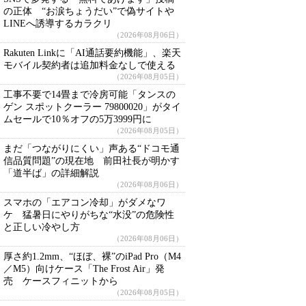
の正体 “お涙ちょうだい”で偽サイトや
LINEへ誘導するカラクリ
（2026年08月06日）
Rakuten Linkに「AI通話要約機能」、楽天
モバイル契約者は追加料金なしで使える
（2026年08月05日）
工事不要で14畳まで冷房可能「タンスの
ゲン スポットクーラー 79800020」がタイ
ムセールで10％オフの5万3999円に
（2026年08月05日）
まだ「つながりにくい」声ある“ドコモ通
信品質問題”の現在地 前田社長が明かす
「道半ば」の詳細解説
（2026年08月06日）
スマホの「エアコン冷却」がダメなワ
ケ 猛暑日にやりがちな“水没”の危険性
と正しい冷やし方
（2026年08月06日）
厚さ約1.2mm、“ほぼ、裸”のiPad Pro（M4
／M5）向けケース「The Frost Air」発
売 ケースフィニットから
（2026年08月05日）