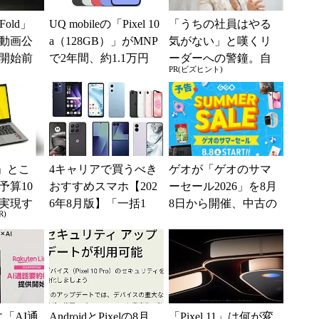
 Fold」
UQ mobileの「Pixel 10
「うちの社員はやる
動画公
a（128GB）」がMNP
気がない」と嘆くリ
開始前
で2年間、約1.1万円
ーダーへの警鐘。自
PR(ビズヒント)
に【スマホお得...
律型組織をつくる前
に外せない、たった
一つの順番
」とこ
4キャリアで買うべき
ゲオが「ゲオのサマ
予算10
おすすめスマホ【202
ーセール2026」を8月
実現す
6年8月版】「一括1
8日から開催、中古の
R)
イフ
円」「月1円」からお
スマホやゲームがお
得なiPhone／...
得に
kに「AI通
AndroidとPixelの8月
「Pixel 11」は何が変