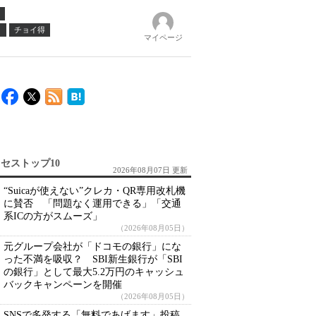
ノ
チョイ得
マイページ
セストップ10
2026年08月07日 更新
“Suicaが使えない”クレカ・QR専用改札機
に賛否 「問題なく運用できる」「交通
系ICの方がスムーズ」
（2026年08月05日）
元グループ会社が「ドコモの銀行」にな
った不満を吸収？ SBI新生銀行が「SBI
の銀行」として最大5.2万円のキャッシュ
バックキャンペーンを開催
（2026年08月05日）
SNSで多発する「無料であげます」投稿