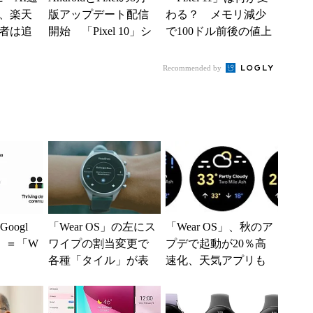
、楽天
版アップデート配信
わる？ メモリ減少
者は追
開始 「Pixel 10」シ
で100ドル前後の値上
使える
リーズのタッチ不具
げも？ 出そろった
合修...
うわさを整理す...
Recommended by
Googl
「Wear OS」の左にス
「Wear OS」、秋のア
n」＝「W
ワイプの割当変更で
プデで起動が20％高
各種「タイル」が表
速化、天気アプリも
示されるように
見やすく