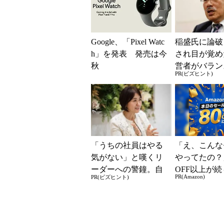
Google、「Pixel Watc
稲盛氏に論破
h」を発表 発売は今
され目が覚め
秋
営者がバラン
PR(ビズヒント)
き2つの背反
「うちの社員はやる
「え、こんな
気がない」と嘆くリ
やってたの？
ーダーへの警鐘。自
OFF以上が続
PR(Amazon)
PR(ビズヒント)
律型組織をつくる前
場！Amazo
に外せない、たった
凄すぎる
一つの順番