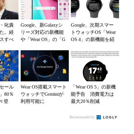
・叱責
Google、新Galaxyシ
Google、次期スマー
た。経
リーズ対応の新機能
トウォッチOS「Wear
スすべ
や「Wear OS」の「G
OS 4」の新機能を紹
oogleアシスタント」
介
対...
セール
Wear OS搭載スマート
「Wear OS 5」の新機
」80％
ウォッチでGeminiが
能予告 消費電力は
々登
利用可能に
最大20％削減
nの本気が
Recommended by