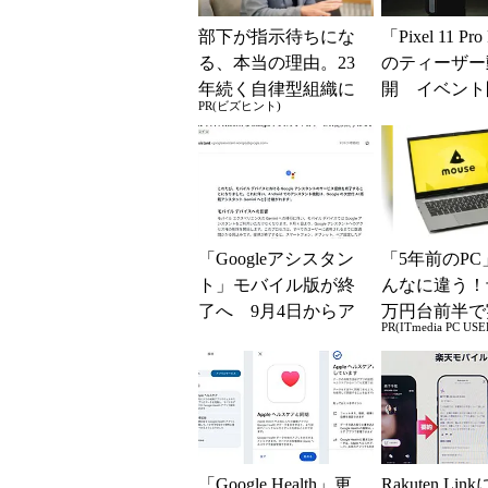
部下が指示待ちにな
「Pixel 11 Pro
る、本当の理由。23
のティーザー
年続く自律型組織に
開 イベント
PR(ビズヒント)
共通する「3つの要
に予約可能に
素」
「Googleアシスタン
「5年前のPC
ト」モバイル版が終
んなに違う！
了へ 9月4日からア
万円台前半で
PR(ITmedia PC USE
クセス削除開始、Ge
る快適PCラ
miniに一本化
「Google Health」更
Rakuten Lin