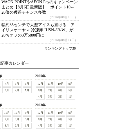
WAON POINTやAEON Payのキャンペーン
まとめ【8月6日最新版】 ポイント10～
20倍の獲得チャンス多数
（2026年08月06日）
幅約35センチで大型アイスも置ける「ア
イリスオーヤマ 冷凍庫 IUSN-8B-W」が
20％オフの3万5800円に
（2026年08月04日）
ランキングトップ30
去記事カレンダー
年
2025年
7月
6月
5月
12月
11月
10月
9月
3月
2月
1月
8月
7月
6月
5月
4月
3月
2月
1月
年
2023年
11月
10月
9月
12月
11月
10月
9月
7月
6月
5月
8月
7月
6月
5月
3月
2月
1月
4月
3月
2月
1月