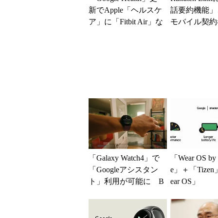
新でApple「ヘルスケ
話要約機能」
ア」に「Fitbit Air」な
モバイル契約
どのデータ取...
加料金なしで
「Galaxy Watch4」で
「Wear OS by 
「Googleアシスタン
e」＋「Tize
ト」利用が可能に B
ear OS」
ixbyと共存