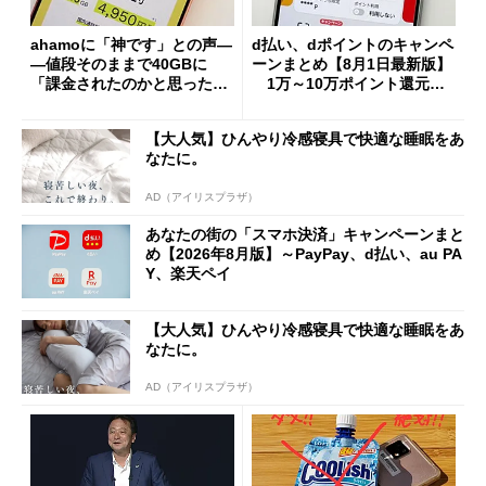
ahamoに「神です」との声―
d払い、dポイントのキャンペ
―値段そのままで40GBに
ーンまとめ【8月1日最新版】
「課金されたのかと思った」
1万～10万ポイント還元の
と戸惑いも
施策がめじろ押し
【大人気】ひんやり冷感寝具で快適な睡眠をあ
なたに。
AD（アイリスプラザ）
あなたの街の「スマホ決済」キャンペーンまと
め【2026年8月版】～PayPay、d払い、au PA
Y、楽天ペイ
【大人気】ひんやり冷感寝具で快適な睡眠をあ
なたに。
AD（アイリスプラザ）