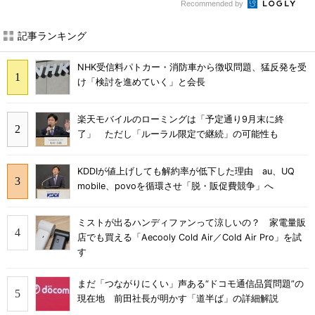
Recommended by
記事ランキング
NHK受信料パトカー・消防車から徴収問題、猛反発を受
け「検討を進めていく」と会長
楽天モバイルのローミングは「予定通り9月末に終
了」 ただし「ルーラル限定で継続」の可能性も
KDDIが値上げしても解約率が低下した理由 au、UQ
mobile、povoを循環させ「脱・販促費競争」へ
ミストが出るハンディファンって涼しいの？ 家電量販
店でも買える「Aecooly Cold Air／Cold Air Pro」を試
す
まだ「つながりにくい」声ある“ドコモ通信品質問題”の
現在地 前田社長が明かす「道半ば」の詳細解説