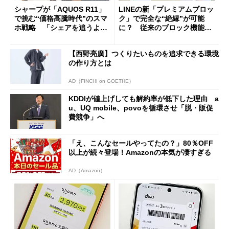
シャープが「AQUOS R11」
LINEの新「プレミアムブロッ
で挑む“価格高騰時代”のスマ
ク」で完全な“絶縁”が可能
ホ戦略 「シェアを追うより
に？ 従来のブロック機能と
も既存ユーザーを大切に」
の決定的な違い
【西野亮廣】つくりたいものを追求できる環境
の作り方とは
AD（FINCHI on GOETHE）
KDDIが値上げしても解約率が低下した理由 a
u、UQ mobile、povoを循環させ「脱・販促
費競争」へ
「え、こんなセールやってたの？」80％OFF
以上が続々登場！Amazonの本気が凄すぎる
AD（Amazon）