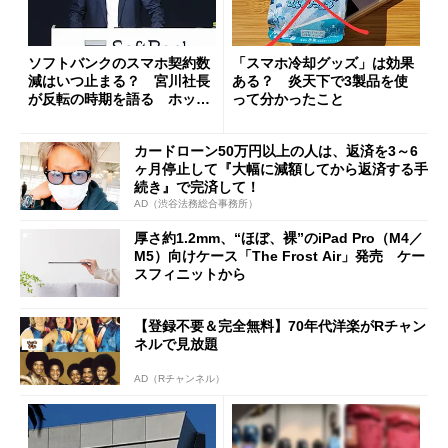
ソフトバンクのスマホ契約数
「スマホ冷却グッズ」は効果
減はいつ止まる？ 宮川社長
ある？ 炎天下で3製品を使
が反転の時期を語る ホッピ
って分かったこと
ング対策は「真剣にやりすぎ
た」
カードローン50万円以上の人は、返済を3～6
ヶ月停止して『大幅に減額してから返済する手
続き』で完済して！
AD（渋谷法務総合事務所）
厚さ約1.2mm、“ほぼ、裸”のiPad Pro（M4／
M5）向けケース「The Frost Air」発売 ケー
スフィニットから
【登録不要＆完全無料】70年代洋楽がRチャン
ネルで見放題
AD（Rチャンネル）