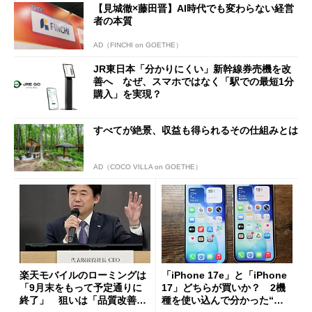
【見城徹×藤田晋】AI時代でも変わらない経営
者の本質
AD（FINCHI on GOETHE）
JR東日本「分かりにくい」新幹線券売機を改
善へ なぜ、スマホではなく「駅での最短1分
購入」を実現？
すべてが絶景、収益も得られるその仕組みとは
AD（COCO VILLA on GOETHE）
楽天モバイルのローミングは
「iPhone 17e」と「iPhone
「9月末をもって予定通りに
17」どちらが買いか？ 2機
終了」 狙いは「品質改善」
種を使い込んで分かった“ス