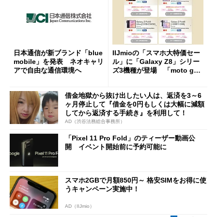
日本通信が新ブランド「blue
IIJmioの「スマホ大特価セー
mobile」を発表 ネオキャリ
ル」に「Galaxy Z8」シリー
アで自由な通信環境へ
ズ3機種が登場 「moto g37
j」や「OPPO Find X9 Ultr
a」も
借金地獄から抜け出したい人は、返済を3～6
ヶ月停止して『借金を0円もしくは大幅に減額
してから返済する手続き』を利用して！
AD（渋谷法務総合事務所）
「Pixel 11 Pro Fold」のティーザー動画公
開 イベント開始前に予約可能に
スマホ2GBで月額850円～ 格安SIMをお得に使
うキャンペーン実施中！
AD（IIJmio）