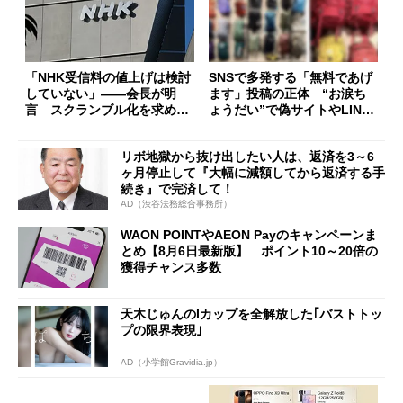
「NHK受信料の値上げは検討
SNSで多発する「無料であげ
していない」――会長が明
ます」投稿の正体 “お涙ち
言 スクランブル化を求める
ょうだい”で偽サイトやLINE
声絶えず
へ誘導するカラクリ
リボ地獄から抜け出したい人は、返済を3～6
ヶ月停止して『大幅に減額してから返済する手
続き』で完済して！
AD（渋谷法務総合事務所）
WAON POINTやAEON Payのキャンペーンま
とめ【8月6日最新版】 ポイント10～20倍の
獲得チャンス多数
天木じゅんのIカップを全解放した｢バストトッ
プの限界表現｣
AD（小学館Gravidia.jp）