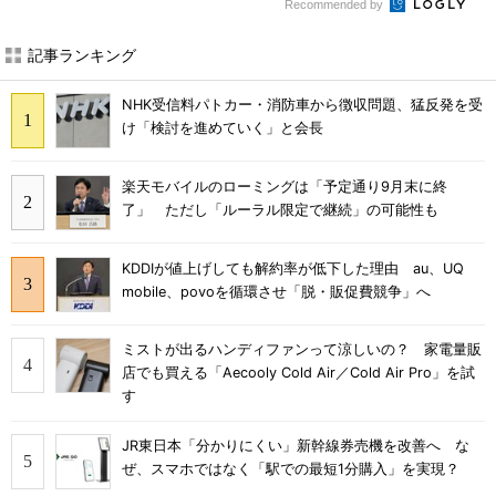
Recommended by
記事ランキング
NHK受信料パトカー・消防車から徴収問題、猛反発を受
け「検討を進めていく」と会長
楽天モバイルのローミングは「予定通り9月末に終
了」 ただし「ルーラル限定で継続」の可能性も
KDDIが値上げしても解約率が低下した理由 au、UQ
mobile、povoを循環させ「脱・販促費競争」へ
ミストが出るハンディファンって涼しいの？ 家電量販
店でも買える「Aecooly Cold Air／Cold Air Pro」を試
す
JR東日本「分かりにくい」新幹線券売機を改善へ な
ぜ、スマホではなく「駅での最短1分購入」を実現？