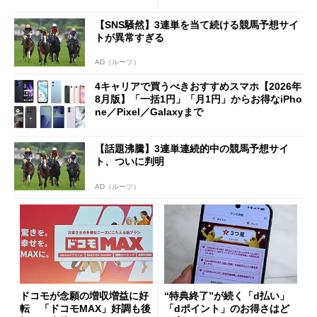
ただし「ルーラル限定で期
ペック表にない違い”
限を切った新契約」の可能性
【SNS騒然】3連単を当て続ける競馬予想サイ
も
トが異常すぎる
AD（ルーツ）
4キャリアで買うべきおすすめスマホ【2026年
8月版】「一括1円」「月1円」からお得なiPho
ne／Pixel／Galaxyまで
【話題沸騰】3連単連続的中の競馬予想サイ
ト、ついに判明
AD（ルーツ）
ドコモが念願の増収増益に好
“特典終了”が続く「d払い」
転 「ドコモMAX」好調も後
「dポイント」のお得さはど