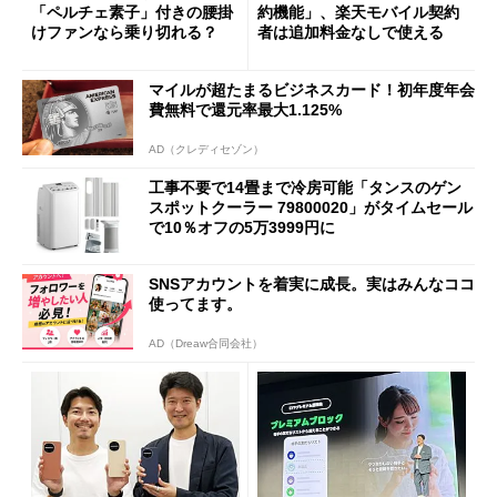
「ペルチェ素子」付きの腰掛
約機能」、楽天モバイル契約
けファンなら乗り切れる？
者は追加料金なしで使える
マイルが超たまるビジネスカード！初年度年会
費無料で還元率最大1.125%
AD（クレディセゾン）
工事不要で14畳まで冷房可能「タンスのゲン
スポットクーラー 79800020」がタイムセール
で10％オフの5万3999円に
SNSアカウントを着実に成長。実はみんなココ
使ってます。
AD（Dreaw合同会社）