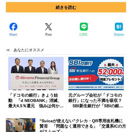
続きを読む
Share
Post
LINE
Hatena
あなたにオススメ
「ドコモの銀行」きょう始
元グループ会社が「ドコモの
動 「d NEOBANK」消滅、
銀行」になった不満を吸収？
最大4.5％還元 強みは何か解
SBI新生銀行が「SBIの銀
説
行」として最大5.2万円のキャ
ッシュバックキャンペーンを
“Suicaが使えない”クレカ・QR専用改札機に
開催
賛否 「問題なく運用できる」「交通系ICの方
がスムーズ」