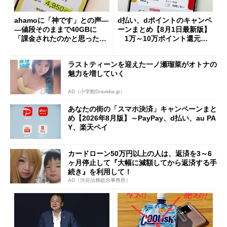
ahamoに「神です」との声―
d払い、dポイントのキャンペ
―値段そのままで40GBに
ーンまとめ【8月1日最新版】
「課金されたのかと思った」
1万～10万ポイント還元の
と戸惑いも
施策がめじろ押し
ラストティーンを迎えた一ノ瀬瑠菜がオトナの
魅力を増していく
AD（小学館Gravidia.jp）
あなたの街の「スマホ決済」キャンペーンまと
め【2026年8月版】～PayPay、d払い、au PA
Y、楽天ペイ
カードローン50万円以上の人は、返済を3～6
ヶ月停止して『大幅に減額してから返済する手
続き』を利用して！
AD（渋谷法務総合事務所）