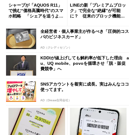
シャープが「AQUOS R11」
LINEの新「プレミアムブロッ
で挑む“価格高騰時代”のスマ
ク」で完全な“絶縁”が可能
ホ戦略 「シェアを追うより
に？ 従来のブロック機能と
も既存ユーザーを大切に」
の決定的な違い
全経営者・個人事業主が作るべき「圧倒的コス
パのビジネスカード」
AD（クレディセゾン）
KDDIが値上げしても解約率が低下した理由 a
u、UQ mobile、povoを循環させ「脱・販促
費競争」へ
SNSアカウントを着実に成長。実はみんなココ
使ってます。
AD（Dreaw合同会社）