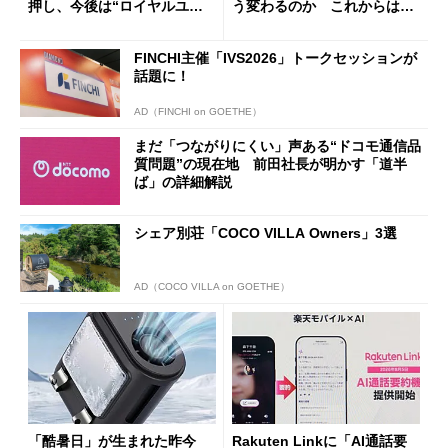
押し、今後は“ロイヤルユー
う変わるのか これからは
ザー”を重視
「dカード」の利用が得策？
FINCHI主催「IVS2026」トークセッションが
話題に！
AD（FINCHI on GOETHE）
まだ「つながりにくい」声ある“ドコモ通信品
質問題”の現在地 前田社長が明かす「道半
ば」の詳細解説
シェア別荘「COCO VILLA Owners」3選
AD（COCO VILLA on GOETHE）
「酷暑日」が生まれた昨今
Rakuten Linkに「AI通話要