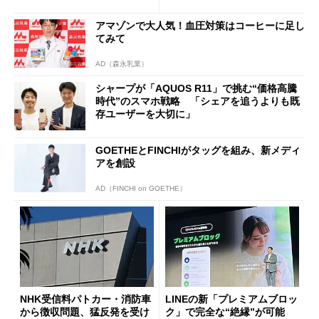
ールで10％オフの5万3999円
に
アマゾンで大人気！血圧対策はコーヒーに足し
てみて
AD（森永乳業）
シャープが「AQUOS R11」で挑む“価格高騰
時代”のスマホ戦略 「シェアを追うよりも既
存ユーザーを大切に」
GOETHEとFINCHIがタッグを組み、新メディ
アを創設
AD（FINCHI on GOETHE）
NHK受信料パトカー・消防車
LINEの新「プレミアムブロッ
から徴収問題、猛反発を受け
ク」で完全な“絶縁”が可能