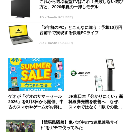
これから選ぶ新型TVはこれ！失敗しない選び
方と、2026年夏の一押しモデル
AD（ITmedia PC USER）
「5年前のPC」とこんなに違う！予算10万円
台前半で実現する快適PCライフ
AD（ITmedia PC USER）
ゲオが「ゲオのサマーセール
JR東日本「分かりにくい」新
2026」を8月8日から開催、中
幹線券売機を改善へ なぜ、
古のスマホやゲームがお得に
スマホではなく「駅での最短
1分購入」を実現？
【競馬民騒然】鬼バズ中の“3連単連発サイ
ト”をガチで使ってみた