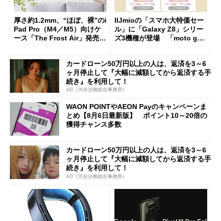
厚さ約1.2mm、“ほぼ、裸”のi
IIJmioの「スマホ大特価セー
Pad Pro（M4／M5）向けケ
ル」に「Galaxy Z8」シリー
ース「The Frost Air」発売
ズ3機種が登場 「moto g37
ケースフィニットから
j」や「OPPO Find X9 Ultr
a」も
カードローン50万円以上の人は、返済を3～6
ヶ月停止して『大幅に減額してから返済する手
続き』を利用して！
AD（渋谷法務総合事務所）
WAON POINTやAEON Payのキャンペーンま
とめ【8月6日最新版】 ポイント10～20倍の
獲得チャンス多数
カードローン50万円以上の人は、返済を3～6
ヶ月停止して『大幅に減額してから返済する手
続き』を利用して！
AD（渋谷法務総合事務所）