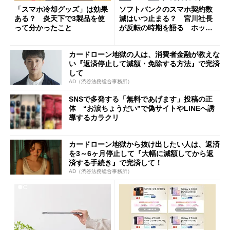
「スマホ冷却グッズ」は効果
ソフトバンクのスマホ契約数
ある？ 炎天下で3製品を使
減はいつ止まる？ 宮川社長
って分かったこと
が反転の時期を語る ホッピ
ング対策は「真剣にやりすぎ
た」
カードローン地獄の人は、消費者金融が教えな
い『返済停止して減額・免除する方法』で完済
して
AD（渋谷法務総合事務所）
SNSで多発する「無料であげます」投稿の正
体 “お涙ちょうだい”で偽サイトやLINEへ誘
導するカラクリ
カードローン地獄から抜け出したい人は、返済
を3～6ヶ月停止して『大幅に減額してから返
済する手続き』で完済して！
AD（渋谷法務総合事務所）