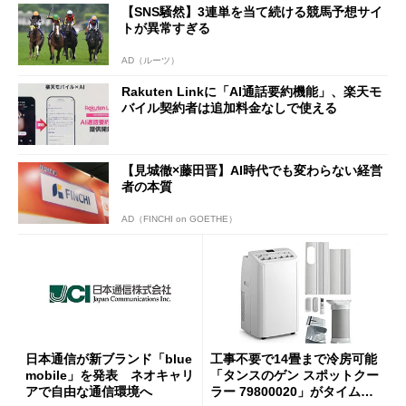
【SNS騒然】3連単を当て続ける競馬予想サイ
トが異常すぎる
AD（ルーツ）
Rakuten Linkに「AI通話要約機能」、楽天モ
バイル契約者は追加料金なしで使える
【見城徹×藤田晋】AI時代でも変わらない経営
者の本質
AD（FINCHI on GOETHE）
日本通信が新ブランド「blue
工事不要で14畳まで冷房可能
mobile」を発表 ネオキャリ
「タンスのゲン スポットクー
アで自由な通信環境へ
ラー 79800020」がタイムセ