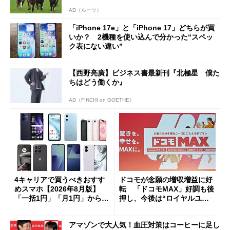
AD（ルーツ）
「iPhone 17e」と「iPhone 17」どちらが買
いか？ 2機種を使い込んで分かった“スペッ
ク表にない違い”
【西野亮廣】ビジネス書最新刊『北極星 僕た
ちはどう働くか』
AD（FINCHI on GOETHE）
4キャリアで買うべきおすす
ドコモが念願の増収増益に好
めスマホ【2026年8月版】
転 「ドコモMAX」好調も後
「一括1円」「月1円」からお
押し、今後は“ロイヤルユー
得なiPhone／Pixel／Galaxy
ザー”を重視
まで
アマゾンで大人気！血圧対策はコーヒーに足し