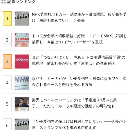
記事ランキング
NHK受信料パトカー・消防車から徴収問題、猛反発を受
け「検討を進めていく」と会長
ドコモが念願の増収増益に好転 「ドコモMAX」好調も
後押し、今後は“ロイヤルユーザー”を重視
まだ「つながりにくい」声ある“ドコモ通信品質問題”の
現在地 前田社長が明かす「道半ば」の詳細解説
なぜ？ カーナビが「NHK受信料」対象になるワケ 課
金されるケースと徴収を免れる方法
楽天モバイルのローミングは「予定通り9月末に終
了」 ただし「ルーラル限定で継続」の可能性も
「NHK受信料の値上げは検討していない」――会長が明
言 スクランブル化を求める声絶えず