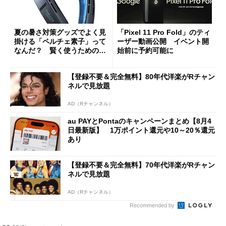
夏の暑さ対策グッズでよく見
「Pixel 11 Pro Fold」のティ
掛ける「ペルチェ素子」って
ーザー動画公開 イベント開
なんだ？ 賢く使うための注
始前に予約可能に
意点も
【登録不要＆完全無料】80年代洋楽がRチャン
ネルで見放題
AD（Rチャンネル）
au PAYとPontaのキャンペーンまとめ【8月4
日最新版】 1万ポイント還元や10～20％還元
あり
【登録不要＆完全無料】70年代洋楽がRチャン
ネルで見放題
AD（Rチャンネル）
Recommended by