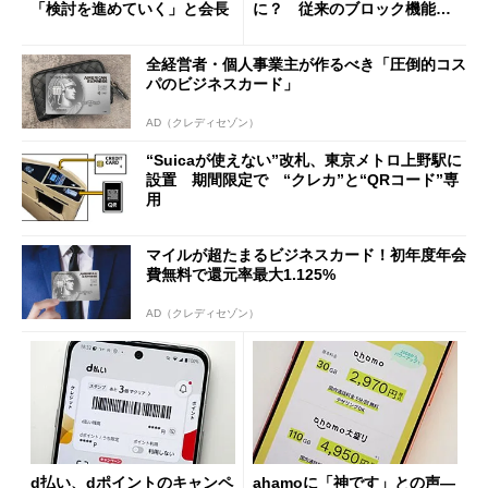
「検討を進めていく」と会長
に？ 従来のブロック機能と
の決定的な違い
全経営者・個人事業主が作るべき「圧倒的コス
パのビジネスカード」
AD（クレディセゾン）
“Suicaが使えない”改札、東京メトロ上野駅に
設置 期間限定で “クレカ”と“QRコード”専
用
マイルが超たまるビジネスカード！初年度年会
費無料で還元率最大1.125%
AD（クレディセゾン）
d払い、dポイントのキャンペ
ahamoに「神です」との声―