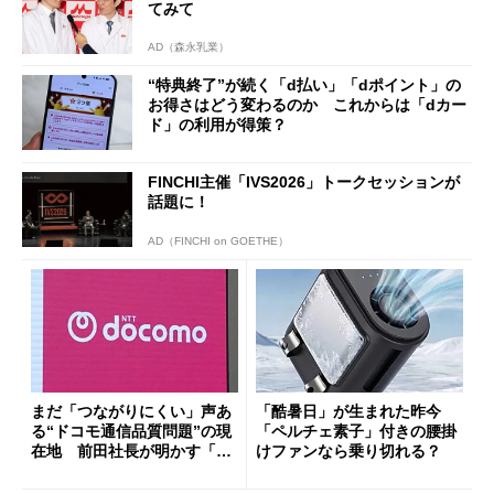
てみて
AD（森永乳業）
“特典終了”が続く「d払い」「dポイント」の
お得さはどう変わるのか これからは「dカー
ド」の利用が得策？
FINCHI主催「IVS2026」トークセッションが
話題に！
AD（FINCHI on GOETHE）
まだ「つながりにくい」声あ
「酷暑日」が生まれた昨今
る“ドコモ通信品質問題”の現
「ペルチェ素子」付きの腰掛
在地 前田社長が明かす「道
けファンなら乗り切れる？
半ば」の詳細解説