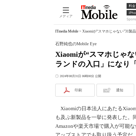
料金
iPho
メディア
Spon
ITmedia Mobile
>
Xiaomiが“スマホじゃない”3
石野純也のMobile Eye
Xiaomiが“スマホじ
ランドの入口」になり
2024年08月31日 06時00分 公開
印刷
通知
Xiaomiの日本法人にあたるXiao
も及ぶ新製品を一挙に発表した。同
Amazonや楽天市場で購入が可能な
アップストアでも取り扱う予定だ