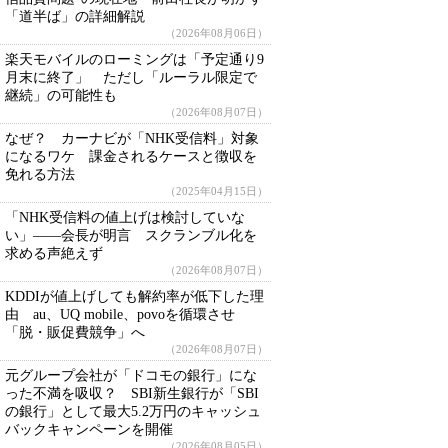
「道半ば」の詳細解説
（2026年08月06日）
楽天モバイルのローミングは「予定通り9
月末に終了」 ただし「ルーラル限定で
継続」の可能性も
（2026年08月07日）
なぜ？ カーナビが「NHK受信料」対象
になるワケ 課金されるケースと徴収を
免れる方法
（2025年04月15日）
「NHK受信料の値上げは検討していな
い」――会長が明言 スクランブル化を
求める声絶えず
（2026年08月07日）
KDDIが値上げしても解約率が低下した理
由 au、UQ mobile、povoを循環させ
「脱・販促費競争」へ
（2026年08月07日）
元グループ会社が「ドコモの銀行」にな
った不満を吸収？ SBI新生銀行が「SBI
の銀行」として最大5.2万円のキャッシュ
バックキャンペーンを開催
（2026年08月05日）