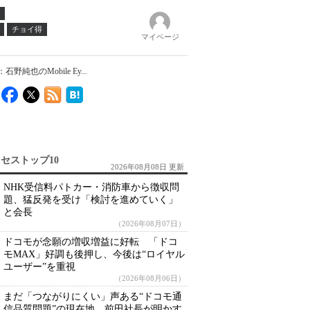
チョイ得
マイページ
のMobile Ey...
セストップ10
2026年08月08日 更新
NHK受信料パトカー・消防車から徴収問
題、猛反発を受け「検討を進めていく」
と会長
（2026年08月07日）
ドコモが念願の増収増益に好転 「ドコ
モMAX」好調も後押し、今後は“ロイヤル
ユーザー”を重視
（2026年08月06日）
まだ「つながりにくい」声ある“ドコモ通
信品質問題”の現在地 前田社長が明かす