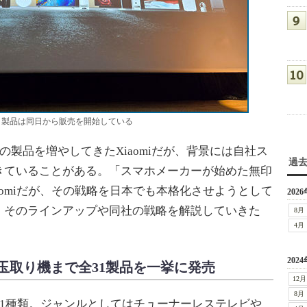
した。製品は同日から販売を開始している
製品を増やしてきたXiaomiだが、背景には自社ス
過
きていることがある。「スマホメーカーが始めた無印
aomiだが、その戦略を日本でも本格化させようとして
2026
、そのラインアップや同社の戦略を解説していきた
8月
4月
2024
玉取り機まで全31製品を一挙に発売
12月
8月
全31種類。ジャンルとしてはチューナーレステレビや