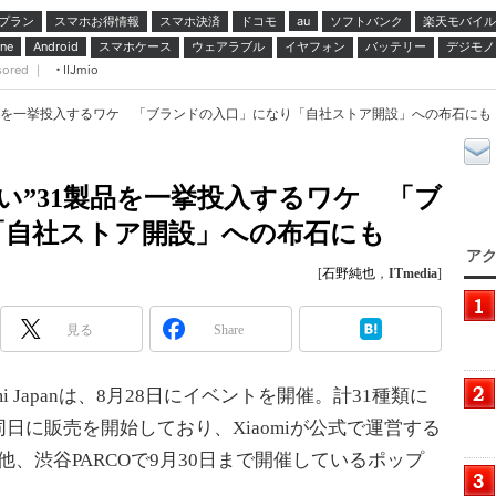
プラン
スマホお得情報
スマホ決済
ドコモ
ソフトバンク
楽天モバイル
au
スマホケース
ウェアラブル
イヤフォン
バッテリー
デジモノ
ne
Android
sored ｜
IIJmio
1製品を一挙投入するワケ 「ブランドの入口」になり「自社ストア開設」への布石にも：石野純也
ゃない”31製品を一挙投入するワケ 「ブ
「自社ストア開設」への布石にも
アク
[
石野純也
，
ITmedia
]
見る
Share
mi Japanは、8月28日にイベントを開催。計31種類に
日に販売を開始しており、Xiaomiが公式で運営する
他、渋谷PARCOで9月30日まで開催しているポップ
。