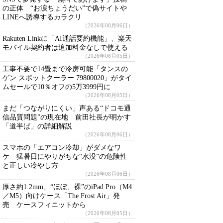
の正体 “お涙ちょうだい”で偽サイトや
LINEへ誘導するカラクリ
（2026年08月06日）
Rakuten Linkに「AI通話要約機能」、楽天
モバイル契約者は追加料金なしで使える
（2026年08月05日）
工事不要で14畳まで冷房可能「タンスの
ゲン スポットクーラー 79800020」がタイ
ムセールで10％オフの5万3999円に
（2026年08月05日）
まだ「つながりにくい」声ある“ドコモ通
信品質問題”の現在地 前田社長が明かす
「道半ば」の詳細解説
（2026年08月06日）
スマホの「エアコン冷却」がダメなワ
ケ 猛暑日にやりがちな“水没”の危険性
と正しい冷やし方
（2026年08月06日）
厚さ約1.2mm、“ほぼ、裸”のiPad Pro（M4
／M5）向けケース「The Frost Air」発
売 ケースフィニットから
（2026年08月05日）