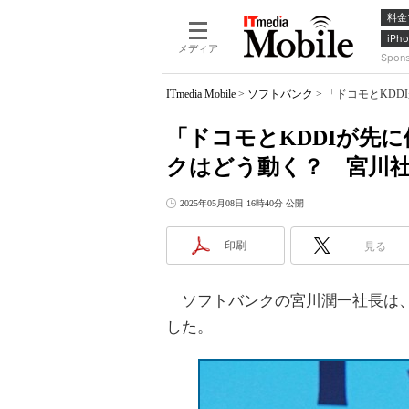
料金
iPho
メディア
Spon
ITmedia Mobile
>
ソフトバンク
>
「ドコモとKD
「ドコモとKDDIが先
クはどう動く？ 宮川
2025年05月08日 16時40分 公開
印刷
見る
ソフトバンクの宮川潤一社長は、
した。