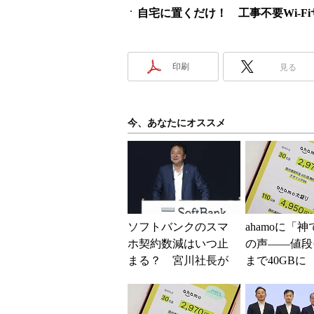
自宅に置くだけ！ 工事不要Wi-F
印刷
見る
今、あなたにオススメ
ソフトバンクのスマ
ahamoに「
ホ契約数減はいつ止
の声――値段
まる？ 宮川社長が
まで40GBに
反転の時期を語る
されたのかと
ホッピング対策は
た」と戸惑い
「真剣にやり...