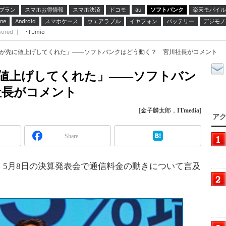
プラン
スマホお得情報
スマホ決済
ドコモ
ソフトバンク
楽天モバイル
au
スマホケース
ウェアラブル
イヤフォン
バッテリー
デジモノ
ne
Android
sored ｜
IIJmio
DIが先に値上げしてくれた」――ソフトバンクはどう動く？ 宮川社長がコメント
に値上げしてくれた」――ソフトバン
社長がコメント
[
金子麟太郎
，
ITmedia
]
アク
Share
5月8日の決算発表会で通信料金の動きについて言及