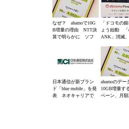
なぜ？ ahamoで10G
「ドコモの銀
B増量の理由 NTT決
ょう始動 「d
算で明らかに ソフ
ANK」消滅、
トバンクは追随せず
5％還元 強
解説
日本通信が新ブラン
ahamoのデ
ド「blue mobile」を発
10GB増量す
表 ネオキャリアで
ペーン、月額2
自由な通信環境へ
で40GBに 
ら