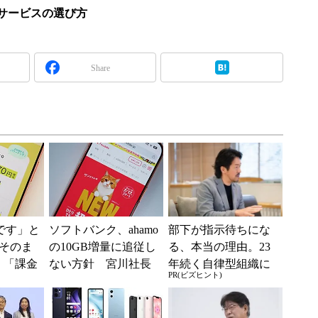
iサービスの選び方
Share
神です」と
ソフトバンク、ahamo
部下が指示待ちにな
そのま
の10GB増量に追従し
る、本当の理由。23
 「課金
ない方針 宮川社長
年続く自律型組織に
PR(ビズヒント)
思っ
「中容量帯は戦いが
共通する「3つの要
も
激しい」
素」