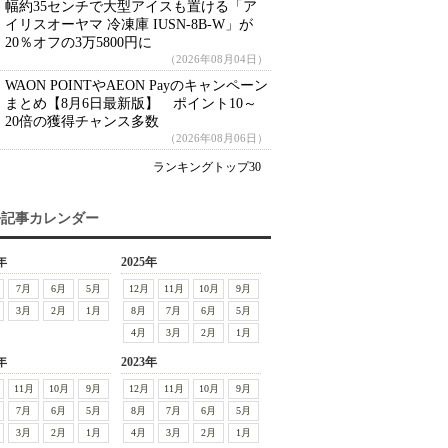
幅約35センチで大型アイスも置ける「ア
イリスオーヤマ 冷凍庫 IUSN-8B-W」が
20％オフの3万5800円に
（2026年08月04日）
WAON POINTやAEON Payのキャンペーン
まとめ【8月6日最新版】 ポイント10～
20倍の獲得チャンス多数
（2026年08月06日）
ランキングトップ30
去記事カレンダー
年
2025年
7月
6月
5月
12月
11月
10月
9月
3月
2月
1月
8月
7月
6月
5月
4月
3月
2月
1月
年
2023年
11月
10月
9月
12月
11月
10月
9月
7月
6月
5月
8月
7月
6月
5月
3月
2月
1月
4月
3月
2月
1月