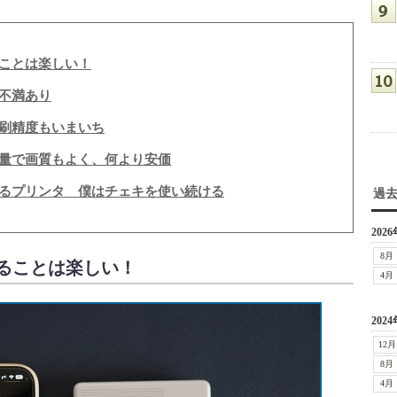
ことは楽しい！
に不満あり
刷精度もいまいち
量で画質もよく、何より安価
るプリンタ 僕はチェキを使い続ける
過
2026
8月
ることは楽しい！
4月
2024
12月
8月
4月