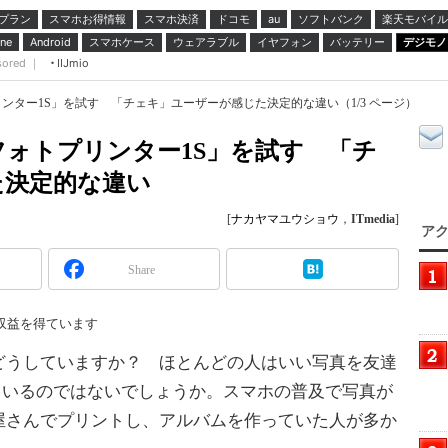
プラン
スマホお得情報
スマホ決済
ドコモ
ソフトバンク
楽天モバイル
au
スマホケース
ウェアラブル
イヤフォン
バッテリー
デジモノ
ne
Android
sored ｜
IIJmio
プリンター1S」を試す 「チェキ」ユーザーが感じた決定的な違い（1/3 ページ）
ルフォトプリンター1S」を試す 「チ
た決定的な違い
[
ナカヤマユウショウ
，
ITmedia
]
アク
Share
収益を得ています
うしていますか？ ほとんどの人はいい写真を友達
ているのではないでしょうか。スマホの普及で写真が
屋さんでプリントし、アルバムを作っていた人が多か