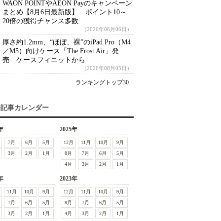
WAON POINTやAEON Payのキャンペーン
まとめ【8月6日最新版】 ポイント10～
20倍の獲得チャンス多数
（2026年08月06日）
厚さ約1.2mm、“ほぼ、裸”のiPad Pro（M4
／M5）向けケース「The Frost Air」発
売 ケースフィニットから
（2026年08月05日）
ランキングトップ30
去記事カレンダー
年
2025年
7月
6月
5月
12月
11月
10月
9月
3月
2月
1月
8月
7月
6月
5月
4月
3月
2月
1月
年
2023年
11月
10月
9月
12月
11月
10月
9月
7月
6月
5月
8月
7月
6月
5月
3月
2月
1月
4月
3月
2月
1月