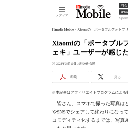
料金
iPho
メディア
Spon
ITmedia Mobile
>
Xiaomiの「ポータブルフォト
Xiaomiの「ポータブ
ェキ」ユーザーが感じ
2025年08月10日 10時00分 公開
印刷
見る
※本記事はアフィリエイトプログラムによる
皆さん、スマホで撮った写真はど
やSNSでシェアして終わりになっ
コモディティ化するまでは、写真