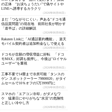
の正体 “お涙ちょうだい”で偽サイトや
LINEへ誘導するカラクリ
（2026年08月06日）
まだ「つながりにくい」声ある“ドコモ通
信品質問題”の現在地 前田社長が明かす
「道半ば」の詳細解説
（2026年08月06日）
Rakuten Linkに「AI通話要約機能」、楽天
モバイル契約者は追加料金なしで使える
（2026年08月05日）
ドコモが念願の増収増益に好転 「ドコ
モMAX」好調も後押し、今後は“ロイヤル
ユーザー”を重視
（2026年08月06日）
工事不要で14畳まで冷房可能「タンスの
ゲン スポットクーラー 79800020」がタイ
ムセールで10％オフの5万3999円に
（2026年08月05日）
スマホの「エアコン冷却」がダメなワ
ケ 猛暑日にやりがちな“水没”の危険性
と正しい冷やし方
（2026年08月06日）