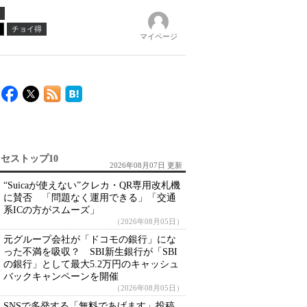
チョイ得
マイページ
セストップ10
2026年08月07日 更新
“Suicaが使えない”クレカ・QR専用改札機
に賛否 「問題なく運用できる」「交通
系ICの方がスムーズ」
（2026年08月05日）
元グループ会社が「ドコモの銀行」にな
った不満を吸収？ SBI新生銀行が「SBI
の銀行」として最大5.2万円のキャッシュ
バックキャンペーンを開催
（2026年08月05日）
SNSで多発する「無料であげます」投稿