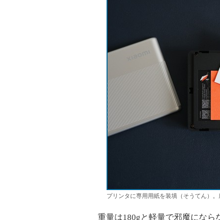
プリンタに専用用紙を装填（そうてん）。
重量は180gと軽量で邪魔になら