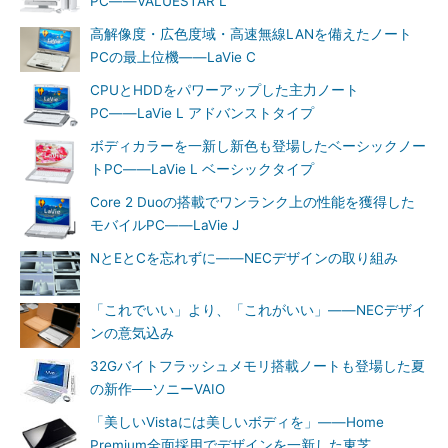
PC――VALUESTAR L
高解像度・広色度域・高速無線LANを備えたノート
PCの最上位機――LaVie C
CPUとHDDをパワーアップした主力ノート
PC――LaVie L アドバンストタイプ
ボディカラーを一新し新色も登場したベーシックノー
トPC――LaVie L ベーシックタイプ
Core 2 Duoの搭載でワンランク上の性能を獲得した
モバイルPC――LaVie J
NとEとCを忘れずに――NECデザインの取り組み
「これでいい」より、「これがいい」――NECデザイ
ンの意気込み
32Gバイトフラッシュメモリ搭載ノートも登場した夏
の新作──ソニーVAIO
「美しいVistaには美しいボディを」――Home
Premium全面採用でデザインを一新した東芝