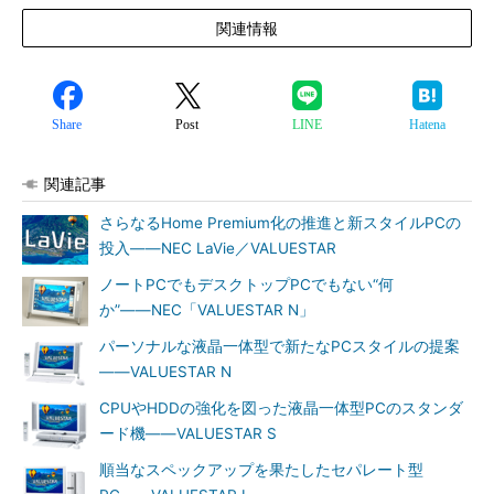
関連情報
Share
Post
LINE
Hatena
関連記事
さらなるHome Premium化の推進と新スタイルPCの
投入――NEC LaVie／VALUESTAR
ノートPCでもデスクトップPCでもない“何
か”――NEC「VALUESTAR N」
パーソナルな液晶一体型で新たなPCスタイルの提案
――VALUESTAR N
CPUやHDDの強化を図った液晶一体型PCのスタンダ
ード機――VALUESTAR S
順当なスペックアップを果たしたセパレート型