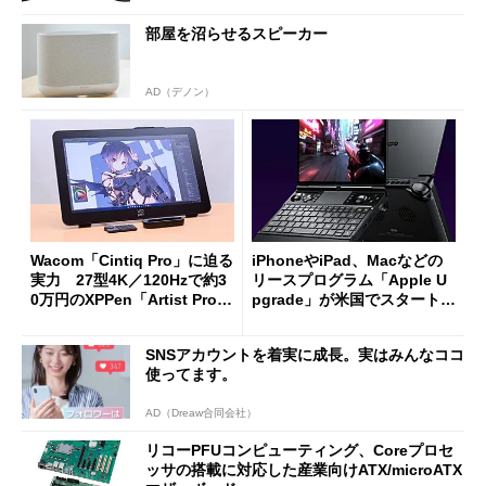
部屋を沼らせるスピーカー
AD（デノン）
Wacom「Cintiq Pro」に迫る
iPhoneやiPad、Macなどの
実力 27型4K／120Hzで約3
リースプログラム「Apple U
0万円のXPPen「Artist Pro 2
pgrade」が米国でスタート／
7（Gen 2）」でお絵描きして
Bluetooth LEの新規格「Blu
分かった魅力と妥協点
etooth High Data Throughp
SNSアカウントを着実に成長。実はみんなココ
ut」が明...
使ってます。
AD（Dreaw合同会社）
リコーPFUコンピューティング、Coreプロセ
ッサの搭載に対応した産業向けATX/microATX