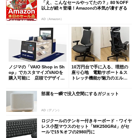
「え、こんなセールやってたの？」80％OFF
以上が続々登場！Amazonの本気が凄すぎる
AD（Amazon）
ノジマの「VAIO Shop in Sh
10万円台で手に入る、理想の
op」でカスタマイズVAIOを
座り心地 電動サポート＆ス
購入可能に 店頭でデザイン
トレッチ機能が魅力のエルゴ
や質感を確認しながら購入可
ノミクスチェア「LiberNovo
能
Omni Gen」を試す
部屋を一瞬で没入空間にするガジェット
AD（デノン）
ロジクールのテンキー付きキーボード・ワイヤ
レス小型マウスのセット「MK250GRd」がセ
ールで15％オフの2980円に