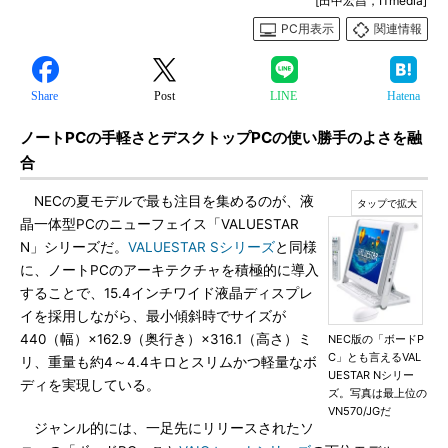
[田中宏昌，ITmedia]
PC用表示
関連情報
Share
Post
LINE
Hatena
ノートPCの手軽さとデスクトップPCの使い勝手のよさを融
合
NECの夏モデルで最も注目を集めるのが、液
晶一体型PCのニューフェイス「VALUESTAR
N」シリーズだ。
VALUESTAR Sシリーズ
と同様
に、ノートPCのアーキテクチャを積極的に導入
することで、15.4インチワイド液晶ディスプレ
イを採用しながら、最小傾斜時でサイズが
440（幅）×162.9（奥行き）×316.1（高さ）ミ
NEC版の「ボードP
C」とも言えるVAL
リ、重量も約4～4.4キロとスリムかつ軽量なボ
UESTAR Nシリー
ディを実現している。
ズ。写真は最上位の
VN570/JGだ
ジャンル的には、一足先にリリースされたソ