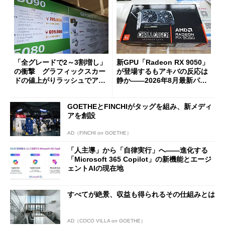
「全グレードで2～3割増し」
新GPU「Radeon RX 9050」
の衝撃 グラフィックスカー
が登場するもアキバの反応は
ドの値上がりラッシュでアキ
静か――2026年8月最新パー
バの購入制限が深刻化
ツ事情
GOETHEとFINCHIがタッグを組み、新メディ
アを創設
AD（FINCHI on GOETHE）
「人主導」から「自律実行」へ――進化する
「Microsoft 365 Copilot」の新機能とエージ
ェントAIの現在地
すべてが絶景、収益も得られるその仕組みとは
AD（COCO VILLA on GOETHE）