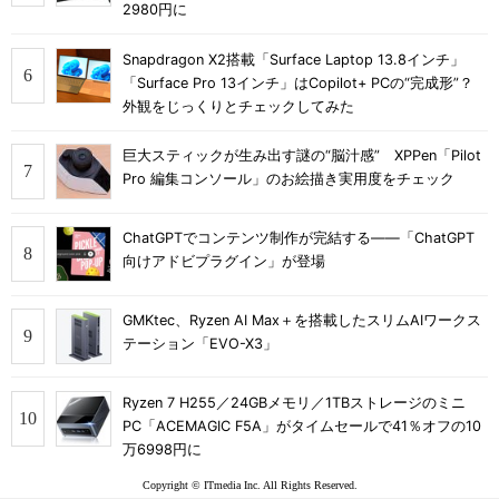
2980円に
Snapdragon X2搭載「Surface Laptop 13.8インチ」
「Surface Pro 13インチ」はCopilot+ PCの“完成形”？
外観をじっくりとチェックしてみた
巨大スティックが生み出す謎の“脳汁感” XPPen「Pilot
Pro 編集コンソール」のお絵描き実用度をチェック
ChatGPTでコンテンツ制作が完結する――「ChatGPT
向けアドビプラグイン」が登場
GMKtec、Ryzen AI Max＋を搭載したスリムAIワークス
テーション「EVO-X3」
Ryzen 7 H255／24GBメモリ／1TBストレージのミニ
PC「ACEMAGIC F5A」がタイムセールで41％オフの10
万6998円に
Copyright © ITmedia Inc. All Rights Reserved.