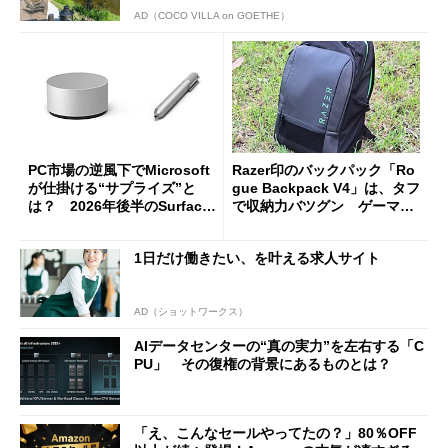
AD（COCO VILLA on GOETHE）
PC市場の逆風下でMicrosoft
Razer印のバックパック「Ro
が仕掛ける“サプライズ”と
gue Backpack V4」は、タフ
は？ 2026年後半のSurface
で収納力バツグン ゲーマー
新製品を予想する
じゃなくても欲しくなる
1日だけ働きたい、を叶える求人サイト
AD（ショットワークス）
AIデータセンターの“真の実力”を左右する「C
PU」 その復権の背景にあるものとは？
「え、こんなセールやってたの？」80％OFF