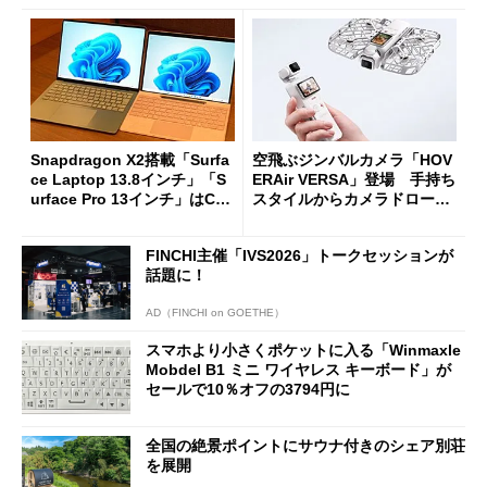
Snapdragon X2搭載「Surfa
空飛ぶジンバルカメラ「HOV
ce Laptop 13.8インチ」「S
ERAir VERSA」登場 手持ち
urface Pro 13インチ」はCop
スタイルからカメラドローン
ilot+ PCの“完成形”？ 外観
に合体変形
をじっくりとチェックしてみ
FINCHI主催「IVS2026」トークセッションが
た
話題に！
AD（FINCHI on GOETHE）
スマホより小さくポケットに入る「Winmaxle
Mobdel B1 ミニ ワイヤレス キーボード」が
セールで10％オフの3794円に
全国の絶景ポイントにサウナ付きのシェア別荘
を展開