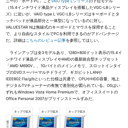
ニーの「ボードPC」こと
VAIO type Lシリーズ
の下位モデル
（15.4インチワイド液晶ディスプレイを搭載したVGC-LBシリー
ズ）に近いが、VAIO type L VGC-LBシリーズはキーボードとタ
ッチパッドが液晶部分と一体型になっているのに対し、
VALUESTAR Nは無線式のキーボードとマウスを採用すること
で、より自由なスタイルでPCを利用できるのがアドバンテージ
だ。詳細は
こちらのレビュー記事
を参照してほしい。
ラインアップは全3モデルあり、1280×800ドット表示の15.4イ
ンチワイド液晶ディスプレイやAMDの最新統合型チップセット
「AMD M690V」、1Gバイトのメインメモリ、スロットインタイ
プのDVDスーパーマルチドライブ、ギガビットLANや
IEEE802.11a/g/bといった仕様は共通で、CPUやHDD容量、地上
デジタルTVチューナーの有無で差別化が図られている。OSはい
ずれもWindows Vista Home Premiumで、オフィススイートの
Office Personal 2007がプリインストールずみだ。