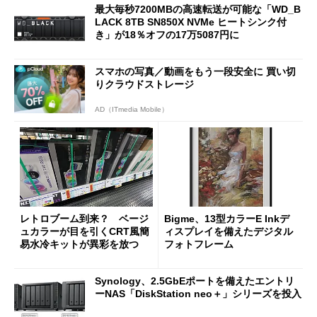
最大毎秒7200MBの高速転送が可能な「WD_B
LACK 8TB SN850X NVMe ヒートシンク付
き」が18％オフの17万5087円に
スマホの写真／動画をもう一段安全に 買い切
りクラウドストレージ
AD（ITmedia Mobile）
レトロブーム到来？ ベージ
Bigme、13型カラーE Inkデ
ュカラーが目を引くCRT風簡
ィスプレイを備えたデジタル
易水冷キットが異彩を放つ
フォトフレーム
Synology、2.5GbEポートを備えたエントリ
ーNAS「DiskStation neo＋」シリーズを投入