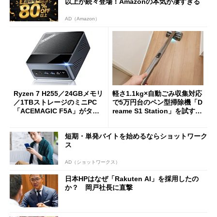
以上が続々登場！Amazonの本気が凄すぎる
AD（Amazon）
Ryzen 7 H255／24GBメモリ
軽さ1.1kg×自動ごみ収集対応
／1TBストレージのミニPC
で5万円台のペン型掃除機「D
「ACEMAGIC F5A」がタイ
reame S1 Station」を試す
ムセールで41％オフの10万69
見えた長所と短所
98円に
短期・単発バイトを始めるならショットワーク
ス
AD（ショットワークス）
日本HPはなぜ「Rakuten AI」を採用したの
か？ 岡戸社長に直撃