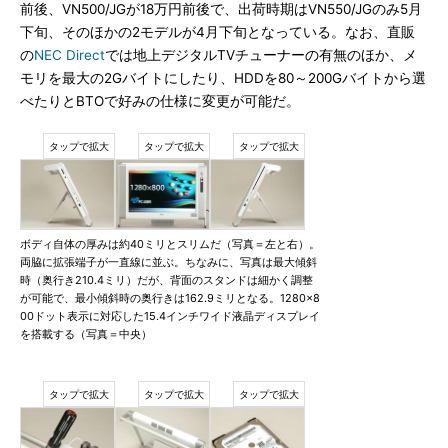
前後、VN500/JGが18万円前後で、出荷時期はVN550/JGのみ5月
下旬、そのほかの2モデルが4月下旬となっている。なお、直販
の
NEC Direct
では地上デジタルTVチューナーの有無のほか、メ
モリを最大の2Gバイトにしたり、HDDを80～200Gバイトから選
べたりとBTOで好みの仕様に変更が可能だ。
ボディ自体の厚みは約40ミリとスリムだ（写真＝左と右）。
両脇に拡張端子が一直線に並ぶ。ちなみに、写真は最大傾斜
時（奥行き210.4ミリ）だが、背面のスタンドは細かく調整
が可能で、最小傾斜時の奥行きは162.9ミリとなる。1280×8
00ドット表示に対応した15.4インチワイド液晶ディスプレイ
を搭載する（写真＝中央）