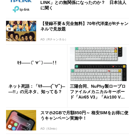
LINK」との無関係になったのか？ 日本法人
に聞く
【登録不要＆完全無料】70年代洋楽がRチャン
ネルで見放題
AD（Rチャンネル）
ネット死語：「ｷﾀ――(ﾟ∀ﾟ)―
三陽合同、NuPhy製ロープロ
―!!」の元ネタ、知ってる？
ファイルメカニカルキーボー
ド「Air65 V3」「Air100 V
3」を発売
スマホ2GBで月額850円～ 格安SIMをお得に使
うキャンペーン実施中！
AD（IIJmio）