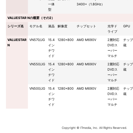
一体
3400+（1.8GHz）
型
VALUESTAR Nの概要（その2）
シリーズ名
モデル名
液晶
解像度
チップセット
光学ド
GPU
ライブ
VALUESTAR
VN570/JG
15.4
1280×800
AMD M690V
2層対応
チップ
N
イン
DVDス
蔵
チワ
ーパー
イド
マルチ
VN550/JG
15.4
1280×800
AMD M690V
2層対応
チップ
イン
DVDス
蔵
チワ
ーパー
イド
マルチ
VN500/JG
15.4
1280×800
AMD M690V
2層対応
チップ
イン
DVDス
蔵
チワ
ーパー
イド
マルチ
Copyright © ITmedia, Inc. All Rights Reserved.