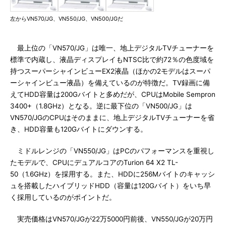
左からVN570/JG、VN550/JG、VN500/JGだ
最上位の「VN570/JG」は唯一、地上デジタルTVチューナーを
標準で内蔵し、液晶ディスプレイもNTSC比で約72％の色度域を
持つスーパーシャインビューEX2液晶（ほかの2モデルはスーパ
ーシャインビュー液晶）を備えているのが特徴だ。TV録画に備
えてHDD容量は200Gバイトと多めだが、CPUはMobile Sempron
3400+（1.8GHz）となる。逆に最下位の「VN500/JG」は
VN570/JGのCPUはそのままに、地上デジタルTVチューナーを省
き、HDD容量も120Gバイトにダウンする。
ミドルレンジの「VN550/JG」はPCのパフォーマンスを重視し
たモデルで、CPUにデュアルコアのTurion 64 X2 TL-
50（1.6GHz）を採用する。また、HDDに256Mバイトのキャッシ
ュを搭載したハイブリッドHDD（容量は120Gバイト）をいち早
く採用しているのがポイントだ。
実売価格はVN570/JGが22万5000円前後、VN550/JGが20万円