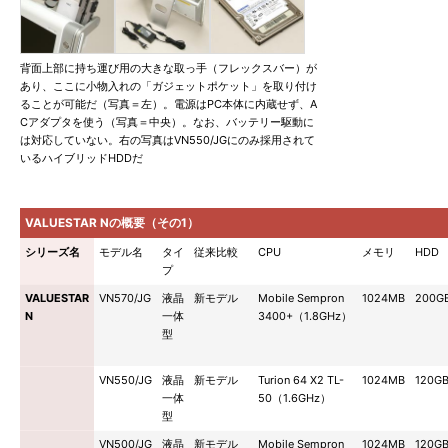
背面上部に持ち運び用の大きな取っ手（フレックスバー）が
あり、ここに小物入れの「ガジェットポケット」を取り付け
ることが可能だ（写真＝左）。電源はPC本体に内蔵せず、A
Cアダプタを使う（写真＝中央）。なお、バッテリー駆動に
は対応していない。右の写真はVN550/JGにのみ採用されて
いるハイブリッドHDDだ
VALUESTAR Nの概要（その1）
シリーズ名
モデル名
タイ
従来比較
CPU
メモリ
HDD
プ
VALUESTAR
VN570/JG
液晶
新モデル
Mobile Sempron
1024MB
200G
N
一体
3400+（1.8GHz）
型
VN550/JG
液晶
新モデル
Turion 64 X2 TL-
1024MB
120G
一体
50（1.6GHz）
型
VN500/JG
液晶
新モデル
Mobile Sempron
1024MB
120G