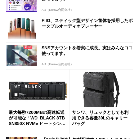
AD（Dreaw合同会社）
FIIO、スティック型デザイン筐体を採用したポ
ータブルオーディオプレーヤー
SNSアカウントを着実に成長。実はみんなココ
使ってます。
AD（Dreaw合同会社）
最大毎秒7200MBの高速転送
サンワ、リュックとしても利
が可能な「WD_BLACK 8TB
用できる容量30Lのキャリー
SN850X NVMe ヒートシンク
バッグ
付き」が18％オフの17万508
7円に