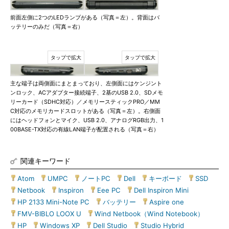
前面左側に2つのLEDランプがある（写真＝左）。背面はバ
ッテリーのみだ（写真＝右）
主な端子は両側面にまとまっており、左側面にはケンジント
ンロック、ACアダプター接続端子、2基のUSB 2.0、SDメモ
リーカード（SDHC対応）／メモリースティックPRO／MM
C対応のメモリカードスロットがある（写真＝左）。右側面
にはヘッドフォンとマイク、USB 2.0、アナログRGB出力、1
00BASE-TX対応の有線LAN端子が配置される（写真＝右）
関連キーワード
Atom
|
UMPC
|
ノートPC
|
Dell
|
キーボード
|
SSD
|
Netbook
|
Inspiron
|
Eee PC
|
Dell Inspiron Mini
|
HP 2133 Mini-Note PC
|
バッテリー
|
Aspire one
|
FMV-BIBLO LOOX U
|
Wind Netbook（Wind Notebook）
|
HP
|
Windows XP
|
Dell Studio
|
Studio Hybrid
|