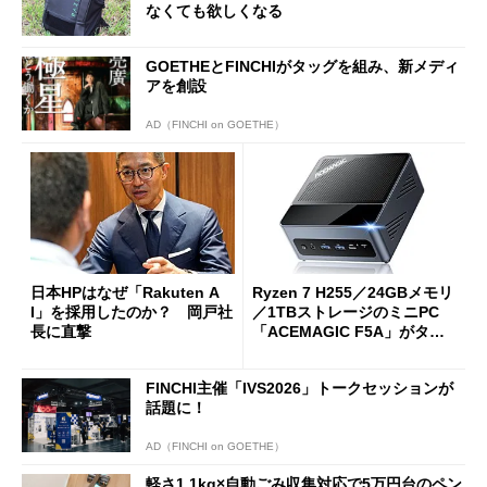
なくても欲しくなる
GOETHEとFINCHIがタッグを組み、新メディ
アを創設
AD（FINCHI on GOETHE）
日本HPはなぜ「Rakuten A
Ryzen 7 H255／24GBメモリ
I」を採用したのか？ 岡戸社
／1TBストレージのミニPC
長に直撃
「ACEMAGIC F5A」がタイ
ムセールで41％オフの10万69
98円に
FINCHI主催「IVS2026」トークセッションが
話題に！
AD（FINCHI on GOETHE）
軽さ1.1kg×自動ごみ収集対応で5万円台のペン