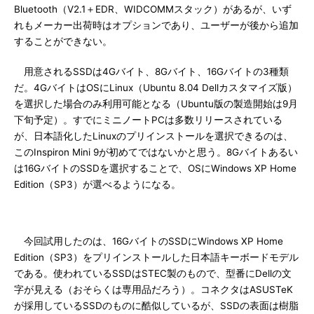
Bluetooth（V2.1＋EDR、WIDCOMMスタック）があるが、いず
れもメーカー出荷時はオプションであり、ユーザーが後から追加
することができない。
用意されるSSDは4Gバイト、8Gバイト、16Gバイトの3種類
だ。4GバイトはOSにLinux（Ubuntu 8.04 Dellカスタマイズ版）
を選択した場合のみ利用可能となる（Ubuntu版の製造開始は9月
下旬予定）。すでにミニノートPCは多数リリースされている
が、日本語化したLinuxのプリインストールを選択できるのは、
このInspiron Mini 9が初めてではないかと思う。8Gバイトあるい
は16GバイトのSSDを選択することで、OSにWindows XP Home
Edition（SP3）が選べるようになる。
今回試用したのは、16GバイトのSSDにWindows XP Home
Edition（SP3）をプリインストールした日本語キーボードモデル
である。使われているSSDはSTEC製のもので、型番にDellの文
字が見える（おそらくは専用品だろう）。コネクタはASUSTeK
が採用しているSSDのものに酷似しているが、SSDの表面は樹脂