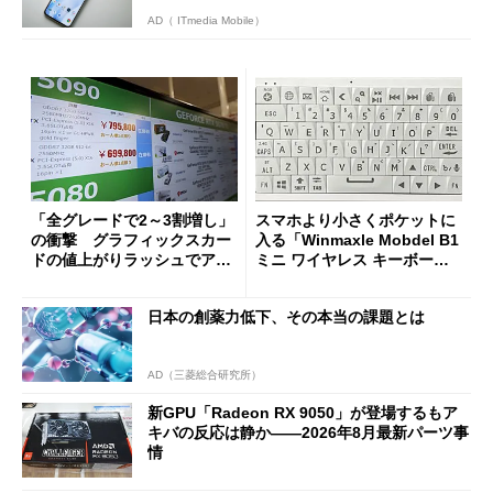
AD（ ITmedia Mobile）
「全グレードで2～3割増し」
スマホより小さくポケットに
の衝撃 グラフィックスカー
入る「Winmaxle Mobdel B1
ドの値上がりラッシュでアキ
ミニ ワイヤレス キーボー
バの購入制限が深刻化
ド」がセールで10％オフの37
94円に
日本の創薬力低下、その本当の課題とは
AD（三菱総合研究所）
新GPU「Radeon RX 9050」が登場するもア
キバの反応は静か――2026年8月最新パーツ事
情