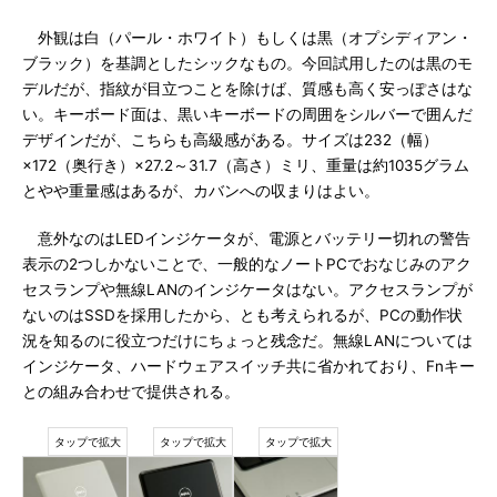
外観は白（パール・ホワイト）もしくは黒（オプシディアン・
ブラック）を基調としたシックなもの。今回試用したのは黒のモ
デルだが、指紋が目立つことを除けば、質感も高く安っぽさはな
い。キーボード面は、黒いキーボードの周囲をシルバーで囲んだ
デザインだが、こちらも高級感がある。サイズは232（幅）
×172（奥行き）×27.2～31.7（高さ）ミリ、重量は約1035グラム
とやや重量感はあるが、カバンへの収まりはよい。
意外なのはLEDインジケータが、電源とバッテリー切れの警告
表示の2つしかないことで、一般的なノートPCでおなじみのアク
セスランプや無線LANのインジケータはない。アクセスランプが
ないのはSSDを採用したから、とも考えられるが、PCの動作状
況を知るのに役立つだけにちょっと残念だ。無線LANについては
インジケータ、ハードウェアスイッチ共に省かれており、Fnキー
との組み合わせで提供される。