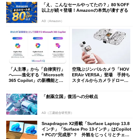
「え、こんなセールやってたの？」80％OFF
以上が続々登場！Amazonの本気が凄すぎる
AD（Amazon）
「人主導」から「自律実行」
空飛ぶジンバルカメラ「HOV
へ――進化する「Microsoft
ERAir VERSA」登場 手持ち
365 Copilot」の新機能とエ
スタイルからカメラドローン
ージェントAIの現在地
に合体変形
「創薬立国」復活への分岐点
AD（三菱総合研究所）
Snapdragon X2搭載「Surface Laptop 13.8
インチ」「Surface Pro 13インチ」はCopilot
+ PCの“完成形”？ 外観をじっくりとチェッ