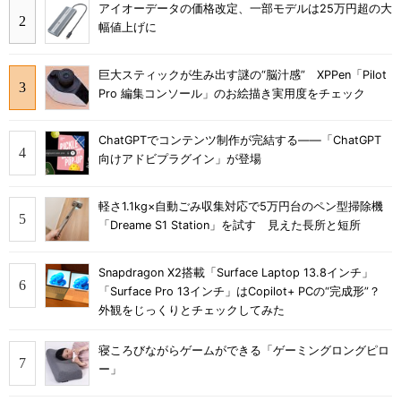
アイオーデータの価格改定、一部モデルは25万円超の大
幅値上げに
巨大スティックが生み出す謎の“脳汁感” XPPen「Pilot
Pro 編集コンソール」のお絵描き実用度をチェック
ChatGPTでコンテンツ制作が完結する――「ChatGPT
向けアドビプラグイン」が登場
軽さ1.1kg×自動ごみ収集対応で5万円台のペン型掃除機
「Dreame S1 Station」を試す 見えた長所と短所
Snapdragon X2搭載「Surface Laptop 13.8インチ」
「Surface Pro 13インチ」はCopilot+ PCの“完成形”？
外観をじっくりとチェックしてみた
寝ころびながらゲームができる「ゲーミングロングピロ
ー」