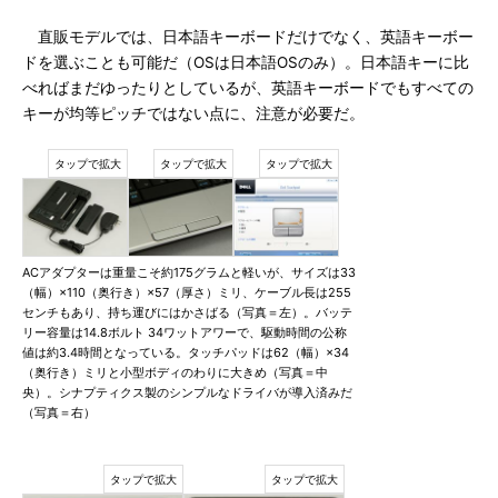
直販モデルでは、日本語キーボードだけでなく、英語キーボー
ドを選ぶことも可能だ（OSは日本語OSのみ）。日本語キーに比
べればまだゆったりとしているが、英語キーボードでもすべての
キーが均等ピッチではない点に、注意が必要だ。
ACアダプターは重量こそ約175グラムと軽いが、サイズは33
（幅）×110（奥行き）×57（厚さ）ミリ、ケーブル長は255
センチもあり、持ち運びにはかさばる（写真＝左）。バッテ
リー容量は14.8ボルト 34ワットアワーで、駆動時間の公称
値は約3.4時間となっている。タッチパッドは62（幅）×34
（奥行き）ミリと小型ボディのわりに大きめ（写真＝中
央）。シナプティクス製のシンプルなドライバが導入済みだ
（写真＝右）