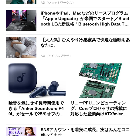
AD（ショットワークス）
iPhoneやiPad、Macなどのリースプログラム
「Apple Upgrade」が米国でスタート／Bluet
ooth LEの新規格「Bluetooth High Data Thr
oughput」が明...
【大人気】ひんやり冷感寝具で快適な睡眠をあ
なたに。
AD（アイリスプラザ）
騒音を気にせず長時間使用で
リコーPFUコンピューティン
きる「Anker Soundcore P4
グ、Coreプロセッサの搭載に
0i」がセールで25％オフの59
対応した産業向けATX/micro
90円に
ATXマザーボード
SNSアカウントを着実に成長。実はみんなココ
使ってます。