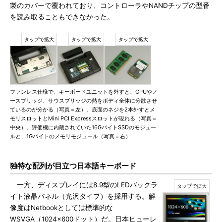
製のカバーで覆われており、コントローラやNANDチップの型番
を読み取ることもできなかった。
ファンレス仕様で、キーボードユニットを外すと、CPUやノ
ースブリッジ、サウスブリッジの熱をボディ全体に分散させ
ているのが分かる（写真＝左）。底面のネジを2本外すとメ
モリスロットとMini PCI Expressスロットが現れる（写真＝
中央）。評価機に内蔵されていた16GバイトSSDのモジュー
ルと、1Gバイトのメモリモジュール（写真＝右）
独特な配列が目立つ日本語キーボード
一方、ディスプレイには8.9型のLEDバックラ
イト液晶パネル（光沢タイプ）を採用する。解
像度はNetbookとしては標準的な
WSVGA（1024×600ドット）だ。日本ヒューレ