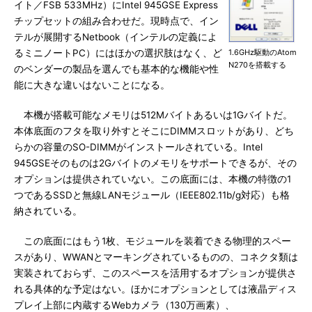
イト／FSB 533MHz）にIntel 945GSE Express
チップセットの組み合わせだ。現時点で、イン
テルが展開するNetbook（インテルの定義によ
るミニノートPC）にはほかの選択肢はなく、ど
1.6GHz駆動のAtom
N270を搭載する
のベンダーの製品を選んでも基本的な機能や性
能に大きな違いはないことになる。
本機が搭載可能なメモリは512Mバイトあるいは1Gバイトだ。
本体底面のフタを取り外すとそこにDIMMスロットがあり、どち
らかの容量のSO-DIMMがインストールされている。Intel
945GSEそのものは2Gバイトのメモリをサポートできるが、その
オプションは提供されていない。この底面には、本機の特徴の1
つであるSSDと無線LANモジュール（IEEE802.11b/g対応）も格
納されている。
この底面にはもう1枚、モジュールを装着できる物理的スペー
スがあり、WWANとマーキングされているものの、コネクタ類は
実装されておらず、このスペースを活用するオプションが提供さ
れる具体的な予定はない。ほかにオプションとしては液晶ディス
プレイ上部に内蔵するWebカメラ（130万画素）、