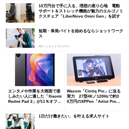
10万円台で手に入る、理想の座り心地 電動
サポート＆ストレッチ機能が魅力のエルゴノミ
クスチェア「LiberNovo Omni Gen」を試す
短期・単発バイトを始めるならショットワーク
ス
AD（ショットワークス）
エンタメや作業を大画面で楽
Wacom「Cintiq Pro」に迫る
しみたい人に適した「Xiaomi
実力 27型4K／120Hzで約3
Redmi Pad 2」が11％オフの
0万円のXPPen「Artist Pro 2
2万4980円に
7（Gen 2）」でお絵描きして
分かった魅力と妥協点
1日だけ働きたい、を叶える求人サイト