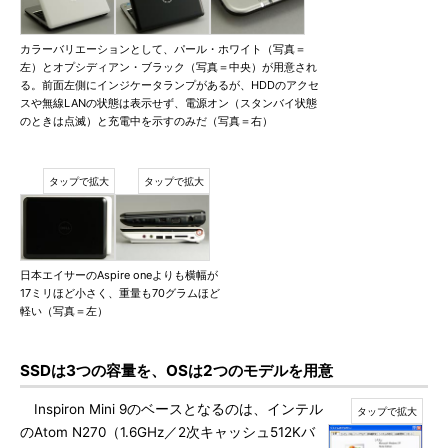
カラーバリエーションとして、パール・ホワイト（写真＝
左）とオプシディアン・ブラック（写真＝中央）が用意され
る。前面左側にインジケータランプがあるが、HDDのアクセ
スや無線LANの状態は表示せず、電源オン（スタンバイ状態
のときは点滅）と充電中を示すのみだ（写真＝右）
日本エイサーのAspire oneよりも横幅が
17ミリほど小さく、重量も70グラムほど
軽い（写真＝左）
SSDは3つの容量を、OSは2つのモデルを用意
Inspiron Mini 9のベースとなるのは、インテル
のAtom N270（1.6GHz／2次キャッシュ512Kバ