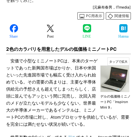
を触ってみた。
[元麻布春男，ITmedia]
PC用表示
関連情報
Share
Post
LINE
Hatena
2色のカラバリを用意したデルの低価格ミニノートPC
安価で小型なミニノートPCは、本来のターゲ
ットであった新興国市場ばかりか、日本や米国
といった先進国市場でも幅広く受け入れられ始
めている。その需要の高まりは、主要な半導体
供給元の予想さえも超えてしまったらしく、店
頭に並んでもアッという間に完売し、次回入荷
デルの低価格ミニノ
ートPC「Inspiron
のメドが立たないモデルも少なくない。世界最
Mini 9」
大の半導体メーカーであるインテルは、ミニノ
ートPCの市場に対し、Atomプロセッサを供給しているが、需要
を完全には満たせない状況が続いている。