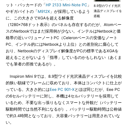
ット・パッカードの「
HP 2133 Mini-Note PC
」
8.9型のワイド光沢
液晶ディスプレイを
やギガバイトの「
M912X
」が採用しているよう
搭載
に、この大きさでXGAを超える解像度
（1280×768ドット表示）のパネルも存在するのだが、Atomベー
スのNetbookではまだ採用例が少ない。インテルはNetbookと価
格帯の近いバリューノートPC（Celeronベースの安価なノート
PC、インテル的にはNetbookより上位）との差別化に腐心して
おり、Netbookのディスプレイ解像度がPCの標準であるXGAを
超えることがないよう「指導」しているのかもしれない（あくま
でも筆者の邪推であるが）。
Inspiron Mini 9では、8.9型ワイド光沢液晶ディスプレイを比較
的狭い額縁でフレームに収めており、本体はコンパクトに仕上が
っている。大きさ的には
Eee PC 901-X
とほぼ同じだが、Eee PC
の6セルバッテリーに対し、本機は4セルバッテリーを採用して
いるため、不要な出っ張りもなくスマートな外観だ（バッテリー
駆動時間では当然不利になるが）。バッテリー駆動時間は公称値
で約3.4時間となっており、大容量バッテリーは用意されていな
い。