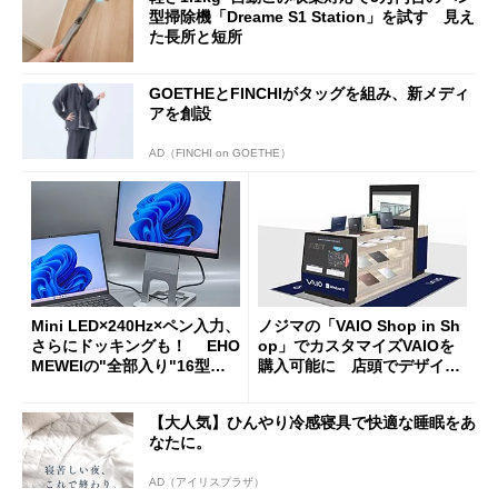
型掃除機「Dreame S1 Station」を試す 見え
た長所と短所
GOETHEとFINCHIがタッグを組み、新メディ
アを創設
AD（FINCHI on GOETHE）
Mini LED×240Hz×ペン入力、
ノジマの「VAIO Shop in Sh
さらにドッキングも！ EHO
op」でカスタマイズVAIOを
MEWEIの"全部入り"16型モ
購入可能に 店頭でデザイン
バイルディスプレイ「TM-16
や質感を確認しながら購入可
0PW」徹底レビュー
能
【大人気】ひんやり冷感寝具で快適な睡眠をあ
なたに。
AD（アイリスプラザ）