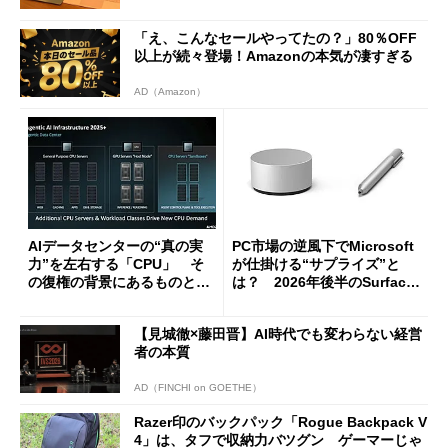
クしてみた
「え、こんなセールやってたの？」80％OFF
以上が続々登場！Amazonの本気が凄すぎる
AD（Amazon）
AIデータセンターの“真の実
PC市場の逆風下でMicrosoft
力”を左右する「CPU」 そ
が仕掛ける“サプライズ”と
の復権の背景にあるものと
は？ 2026年後半のSurface
は？
新製品を予想する
【見城徹×藤田晋】AI時代でも変わらない経営
者の本質
AD（FINCHI on GOETHE）
Razer印のバックパック「Rogue Backpack V
4」は、タフで収納力バツグン ゲーマーじゃ