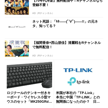
【70年代洋楽】無料配信中！Rチャンネルなら
登録不要！
AD（Rチャンネル）
ネット死語：「ｷﾀ――(ﾟ∀ﾟ)――!!」の元ネ
タ、知ってる？
【福間香奈×西山朋佳】清麗戦をRチャンネル
で無料配信！
AD（Rチャンネル）
ロジクールのテンキー付きキ
米国が本社の「TP-Link」
ーボード・ワイヤレス小型マ
本当に中国「TP-LINK」との
ウスのセット「MK250GRd」
無関係になったのか？ 日本
がセールで15％オフの2980円
法人に聞く