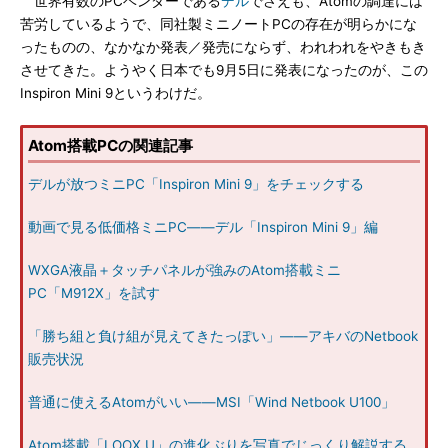
世界有数のPCベンダーである
デル
でさえも、Atomの調達には
苦労しているようで、同社製ミニノートPCの存在が明らかにな
ったものの、なかなか発表／発売にならず、われわれをやきもき
させてきた。ようやく日本でも9月5日に発表になったのが、この
Inspiron Mini 9というわけだ。
Atom搭載PCの関連記事
デルが放つミニPC「Inspiron Mini 9」をチェックする
動画で見る低価格ミニPC――デル「Inspiron Mini 9」編
WXGA液晶＋タッチパネルが強みのAtom搭載ミニ
PC「M912X」を試す
「勝ち組と負け組が見えてきたっぽい」――アキバのNetbook
販売状況
普通に使えるAtomがいい――MSI「Wind Netbook U100」
Atom搭載「LOOX U」の進化ぶりを写真でじっくり解説する