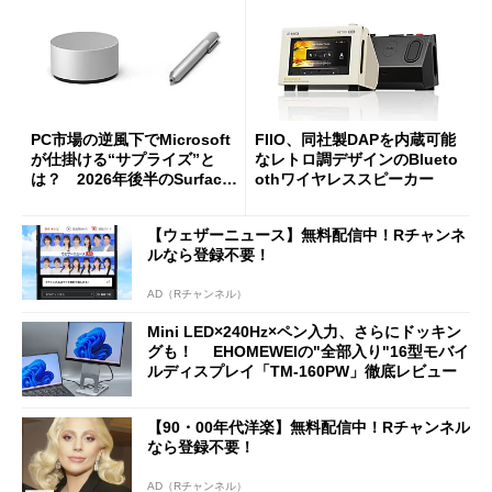
PC市場の逆風下でMicrosoft
FIIO、同社製DAPを内蔵可能
が仕掛ける“サプライズ”と
なレトロ調デザインのBlueto
は？ 2026年後半のSurface
othワイヤレススピーカー
新製品を予想する
【ウェザーニュース】無料配信中！Rチャンネ
ルなら登録不要！
AD（Rチャンネル）
Mini LED×240Hz×ペン入力、さらにドッキン
グも！ EHOMEWEIの"全部入り"16型モバイ
ルディスプレイ「TM-160PW」徹底レビュー
【90・00年代洋楽】無料配信中！Rチャンネル
なら登録不要！
AD（Rチャンネル）