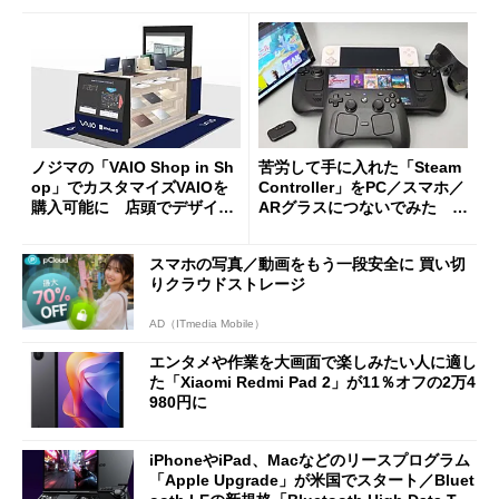
ノジマの「VAIO Shop in Sh
苦労して手に入れた「Steam
op」でカスタマイズVAIOを
Controller」をPC／スマホ／
購入可能に 店頭でデザイン
ARグラスにつないでみた ゲ
や質感を確認しながら購入可
ーム体験や実用性は？
能
スマホの写真／動画をもう一段安全に 買い切
りクラウドストレージ
AD（ITmedia Mobile）
エンタメや作業を大画面で楽しみたい人に適し
た「Xiaomi Redmi Pad 2」が11％オフの2万4
980円に
iPhoneやiPad、Macなどのリースプログラム
「Apple Upgrade」が米国でスタート／Bluet