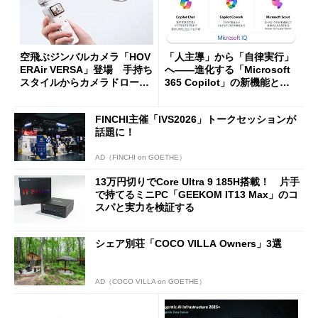
空飛ぶジンバルカメラ「HOV
「人主導」から「自律実行」
ERAir VERSA」登場 手持ち
へ――進化する「Microsoft
スタイルからカメラドローン
365 Copilot」の新機能とエ
に合体変形
ージェントAIの現在地
FINCHI主催「IVS2026」トークセッションが
話題に！
AD（FINCHI on GOETHE）
13万円切りでCore Ultra 9 185H搭載！ 片手
で持てるミニPC「GEEKOM IT13 Max」のコ
スパと実力を検証する
シェア別荘「COCO VILLA Owners」3選
AD（COCO VILLA on GOETHE）