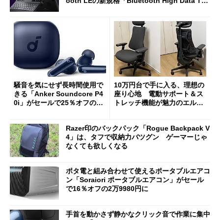
ooth LEの新規格「Bluetooth High Data Thr
oughput」が明...
騒音を気にせず長時間使用で
10万円台で手に入る、理想の
きる「Anker Soundcore P4
座り心地 電動サポート＆ス
0i」がセールで25％オフの59
トレッチ機能が魅力のエルゴ
90円に
ノミクスチェア「LiberNovo
Omni Gen」を試す
Razer印のバックパック「Rogue Backpack V
4」は、タフで収納力バツグン ゲーマーじゃ
なくても欲しくなる
ポタ電と組み合わせて使えるポータブルエアコ
ン「Soraiori ポータブルエアコン」がセール
で16％オフの2万9980円に
手首を動かさず静かなクリック音で作業に集中