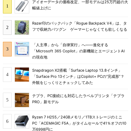
アイオーデータの価格改定、一部モデルは25万円超の大
幅値上げに
Razer印のバックパック「Rogue Backpack V4」は、タ
フで収納力バツグン ゲーマーじゃなくても欲しくなる
「人主導」から「自律実行」へ――進化する
「Microsoft 365 Copilot」の新機能とエージェントAI
の現在地
Snapdragon X2搭載「Surface Laptop 13.8インチ」
「Surface Pro 13インチ」はCopilot+ PCの“完成形”？
外観をじっくりとチェックしてみた
テプラ、PC接続にも対応したラベルプリンタ「テプラ
PRO」新モデル
Ryzen 7 H255／24GBメモリ／1TBストレージのミニ
PC「ACEMAGIC F5A」がタイムセールで41％オフの10
万6998円に