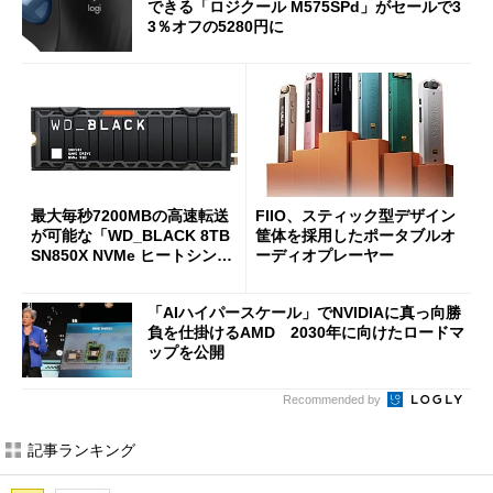
できる「ロジクール M575SPd」がセールで3
3％オフの5280円に
最大毎秒7200MBの高速転送
FIIO、スティック型デザイン
が可能な「WD_BLACK 8TB
筐体を採用したポータブルオ
SN850X NVMe ヒートシンク
ーディオプレーヤー
付き」が18％オフの17万508
7円に
「AIハイパースケール」でNVIDIAに真っ向勝
負を仕掛けるAMD 2030年に向けたロードマ
ップを公開
Recommended by
記事ランキング