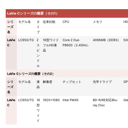
LaVie Cシリーズの概要（その1）
シリ
モデル名
タ
従来比較
CPU
メモリ
HD
ーズ
イ
名
プ
LaVie
LC950/TG
2
16型ワイド
Core 2 Duo
4096MB（DDR3）
50
C
ス
フルHD液
P8600（2.4GHz）
ピ
晶
ン
ド
ル
LaVie Cシリーズの概要（その2）
シリ
モデル名
液
解像度
チップセット
光学ドライブ
GP
ーズ
晶
名
LaVie
LC950/TG
16
1920×1080
Intel PM45
BD-R/RE対応Blu-
Ge
C
型
ray Disc
ワ
イ
ド