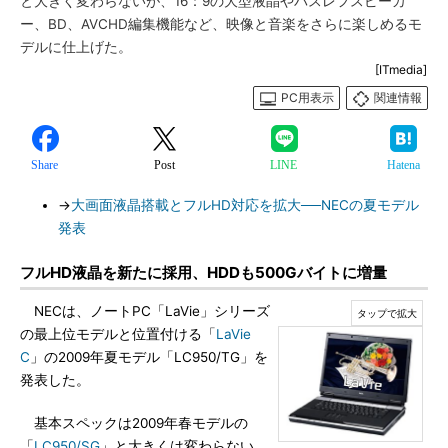
と大きく変わらないが、16：9の大型液晶やバスレフスピーカ
ー、BD、AVCHD編集機能など、映像と音楽をさらに楽しめるモ
デルに仕上げた。
[ITmedia]
PC用表示
関連情報
Share
Post
LINE
Hatena
→
大画面液晶搭載とフルHD対応を拡大──NECの夏モデル
発表
フルHD液晶を新たに採用、HDDも500Gバイトに増量
NECは、ノートPC「LaVie」シリーズ
の最上位モデルと位置付ける「
LaVie
C
」の2009年夏モデル「LC950/TG」を
発表した。
基本スペックは2009年春モデルの
「
LC950/SG
」と大きくは変わらない