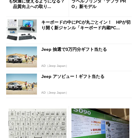
も快適に使えるようになる？
ラベルプリンタ「テプラ PR
品質向上への取り...
O」新モデル
キーボードの中にPCが丸ごとイン！ HPが切
り開く新ジャンル「キーボード内蔵PC...
Jeep 抽選で3万円分ギフト当たる
AD（Jeep Japan）
Jeep アソビュー！ギフト当たる
AD（Jeep Japan）