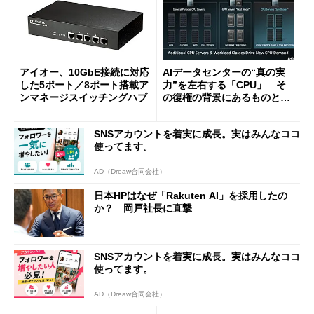
アイオー、10GbE接続に対応
AIデータセンターの“真の実
した5ポート／8ポート搭載ア
力”を左右する「CPU」 そ
ンマネージスイッチングハブ
の復権の背景にあるものと
は？
SNSアカウントを着実に成長。実はみんなココ
使ってます。
AD（Dreaw合同会社）
日本HPはなぜ「Rakuten AI」を採用したの
か？ 岡戸社長に直撃
SNSアカウントを着実に成長。実はみんなココ
使ってます。
AD（Dreaw合同会社）