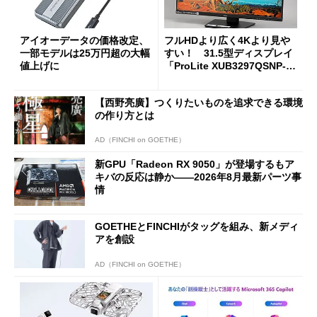
アイオーデータの価格改定、
フルHDより広く4Kより見や
一部モデルは25万円超の大幅
すい！ 31.5型ディスプレイ
値上げに
「ProLite XUB3297QSNP-B
1J」がテレワークにピッタリ
な理由
【西野亮廣】つくりたいものを追求できる環境
の作り方とは
AD（FINCHI on GOETHE）
新GPU「Radeon RX 9050」が登場するもア
キバの反応は静か――2026年8月最新パーツ事
情
GOETHEとFINCHIがタッグを組み、新メディ
アを創設
AD（FINCHI on GOETHE）