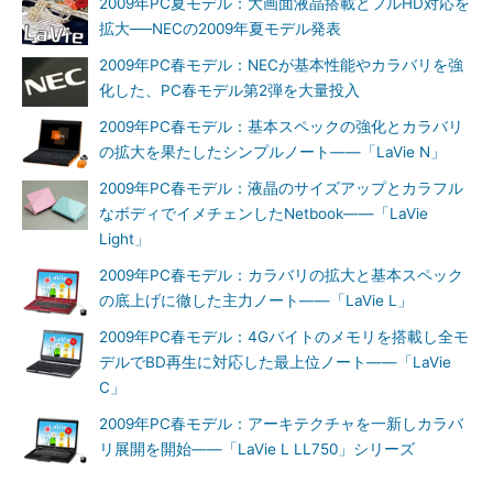
2009年PC夏モデル：大画面液晶搭載とフルHD対応を
拡大──NECの2009年夏モデル発表
2009年PC春モデル：NECが基本性能やカラバリを強
化した、PC春モデル第2弾を大量投入
2009年PC春モデル：基本スペックの強化とカラバリ
の拡大を果たしたシンプルノート――「LaVie N」
2009年PC春モデル：液晶のサイズアップとカラフル
なボディでイメチェンしたNetbook――「LaVie
Light」
2009年PC春モデル：カラバリの拡大と基本スペック
の底上げに徹した主力ノート――「LaVie L」
2009年PC春モデル：4Gバイトのメモリを搭載し全モ
デルでBD再生に対応した最上位ノート――「LaVie
C」
2009年PC春モデル：アーキテクチャを一新しカラバ
リ展開を開始――「LaVie L LL750」シリーズ