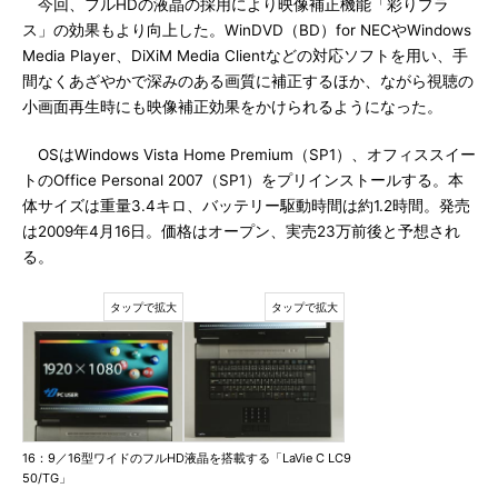
今回、フルHDの液晶の採用により映像補正機能「彩りプラ
ス」の効果もより向上した。WinDVD（BD）for NECやWindows
Media Player、DiXiM Media Clientなどの対応ソフトを用い、手
間なくあざやかで深みのある画質に補正するほか、ながら視聴の
小画面再生時にも映像補正効果をかけられるようになった。
OSはWindows Vista Home Premium（SP1）、オフィススイー
トのOffice Personal 2007（SP1）をプリインストールする。本
体サイズは重量3.4キロ、バッテリー駆動時間は約1.2時間。発売
は2009年4月16日。価格はオープン、実売23万前後と予想され
る。
16：9／16型ワイドのフルHD液晶を搭載する「LaVie C LC9
50/TG」