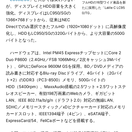
フルHDの16型ワイド液晶を新
が、ディスプレイとHDD容量を大きく
たに採用した「LaVie C LC95
強化。ディスプレイはLC950/SGの
0/TG」
1366×768ドットから、従来はNEC
Directでのみ選択できたフルHD（1920×1080ドット）に高解像度
化し、HDDもLC950/SGの320Gバイトから、より大容量の500G
バイトとなった。
ハードウェアは、Intel PM45 ExpressチップセットにCore 2
Duo P8600（2.4GHz／FSB 1066MHz／2次キャッシュ3Mバイ
ト）、GPUにGeForce 9600M GSを採用。BD／DVDメディアの
読み書きに対応するBlu-ray Discドライブ、4Gバイト（2Gバイ
ト×2）のDDR3（PC3-8500）メモリ、500Gバイトの
HDD（5400rpm）、MaxxAudio搭載の2.5ワット＋2.5ワットステ
レオスピーカー、有効198万画素のWebカメラ、ギガビット
LAN、IEEE 802.11a/b/g/n（ドラフト2.0）対応の無線LAN、
SDHC／メモリースティック／xDピクチャーカード対応のメモリ
カードスロット、IEEE1394端子（4ピン）、eSATA端子、
ExpressCard/54、FeliCaポートなどを搭載する。