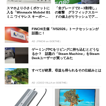
スマホより小さくポケットに
「全グレードで2～3割増し」
入る「Winmaxle Mobdel B1
の衝撃 グラフィックスカー
ミニ ワイヤレス キーボー
ドの値上がりラッシュでアキ
ド」がセールで10％オフの37
バの購入制限が深刻化
94円に
FINCHI主催「IVS2026」トークセッションが
話題に！
AD（FINCHI on GOETHE）
ゲーミングPCをリビングに持ち込むとどうな
るか？ 話題の「Steam Machine」をSteam
Deckユーザーが買ってみた
すべてが絶景、収益も得られるその仕組みとは
AD（COCO VILLA on GOETHE）