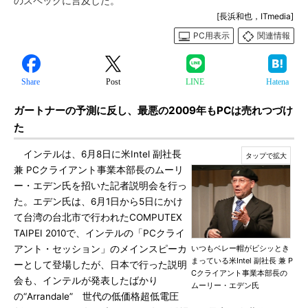
のスペックに言及した。
[長浜和也，ITmedia]
PC用表示
関連情報
Share
Post
LINE
Hatena
ガートナーの予測に反し、最悪の2009年もPCは売れつづけ
た
インテルは、6月8日に米Intel 副社長
兼 PCクライアント事業本部長のムーリ
ー・エデン氏を招いた記者説明会を行っ
た。エデン氏は、6月1日から5日にかけ
て台湾の台北市で行われたCOMPUTEX
TAIPEI 2010で、インテルの「PCクライ
アント・セッション」のメインスピーカ
いつもベレー帽がビシッとき
まっている米Intel 副社長 兼 P
ーとして登場したが、日本で行った説明
Cクライアント事業本部長の
会も、インテルが発表したばかり
ムーリー・エデン氏
の“Arrandale” 世代の低価格超低電圧