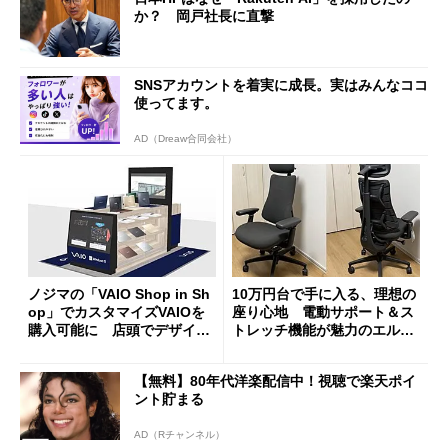
か？ 岡戸社長に直撃
SNSアカウントを着実に成長。実はみんなココ
使ってます。
AD（Dreaw合同会社）
ノジマの「VAIO Shop in Sh
10万円台で手に入る、理想の
op」でカスタマイズVAIOを
座り心地 電動サポート＆ス
購入可能に 店頭でデザイン
トレッチ機能が魅力のエルゴ
や質感を確認しながら購入可
ノミクスチェア「LiberNovo
能
Omni Gen」を試す
【無料】80年代洋楽配信中！視聴で楽天ポイ
ント貯まる
AD（Rチャンネル）