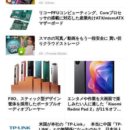
AD（IIJmio）
リコーPFUコンピューティング、Coreプロセ
ッサの搭載に対応した産業向けATX/microATX
マザーボード
スマホの写真／動画をもう一段安全に 買い切
りクラウドストレージ
AD（ITmedia Mobile）
FIIO、スティック型デザイン
エンタメや作業を大画面で楽
筐体を採用したポータブルオ
しみたい人に適した「Xiaomi
ーディオプレーヤー
Redmi Pad 2」が11％オフの
2万4980円に
米国が本社の「TP-Link」 本当に中国「TP-
LINK」との無関係になったのか？ 日本法人