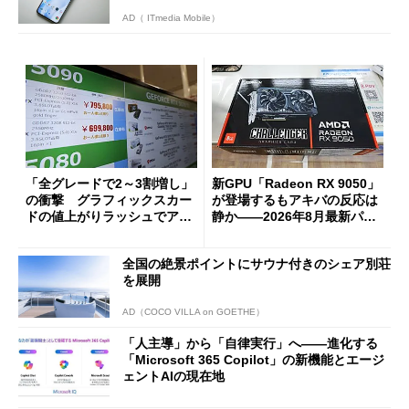
AD（ ITmedia Mobile）
「全グレードで2～3割増し」
新GPU「Radeon RX 9050」
の衝撃 グラフィックスカー
が登場するもアキバの反応は
ドの値上がりラッシュでアキ
静か――2026年8月最新パー
バの購入制限が深刻化
ツ事情
全国の絶景ポイントにサウナ付きのシェア別荘
を展開
AD（COCO VILLA on GOETHE）
「人主導」から「自律実行」へ――進化する
「Microsoft 365 Copilot」の新機能とエージ
ェントAIの現在地