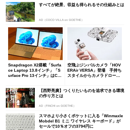
すべてが絶景、収益も得られるその仕組みとは
AD（COCO VILLA on GOETHE）
Snapdragon X2搭載「Surfa
空飛ぶジンバルカメラ「HOV
ce Laptop 13.8インチ」「S
ERAir VERSA」登場 手持ち
urface Pro 13インチ」はCop
スタイルからカメラドローン
ilot+ PCの“完成形”？ 外観
に合体変形
をじっくりとチェックしてみ
【西野亮廣】つくりたいものを追求できる環境
た
の作り方とは
AD（FINCHI on GOETHE）
スマホより小さくポケットに入る「Winmaxle
Mobdel B1 ミニ ワイヤレス キーボード」が
セールで10％オフの3794円に