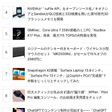
NVIDIAが「cuFile API」をオープンソース化／キオクシ
アとSandiskがQLC技術と332積層を用いた第10世代3D
フラッシュメモリを開発
GMKtec、Core Ultra 7 258V搭載のミニPC「NucBox
K17 Plus」発表 最大115 TOPSのAI性能を実現
ロジクールのテンキー付きキーボード・ワイヤレス小型
マウスのセット「MK250GRd」がセールで15％オフの
2980円に
Snapdragon X2搭載「Surface Laptop 13.8インチ」
「Surface Pro 13インチ」はCopilot+ PCの“完成形”？
外観をじっくりとチェックしてみた
巨大スティックが生み出す謎の“脳汁感” XPPen「Pilot
Pro 編集コンソール」のお絵描き実用度をチェック
ChatGPTでコンテンツ制作が完結する――「ChatGPT