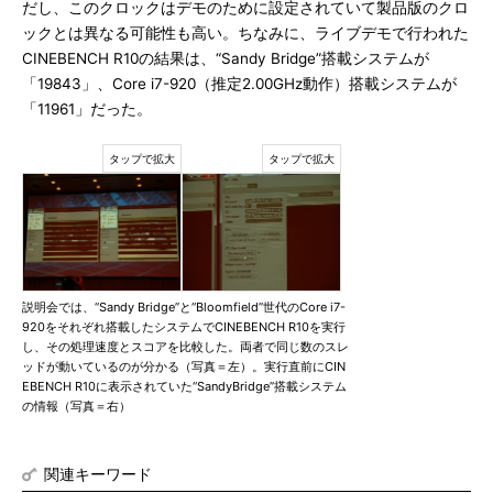
だし、このクロックはデモのために設定されていて製品版のクロ
ックとは異なる可能性も高い。ちなみに、ライブデモで行われた
CINEBENCH R10の結果は、“Sandy Bridge”搭載システムが
「19843」、Core i7-920（推定2.00GHz動作）搭載システムが
「11961」だった。
説明会では、“Sandy Bridge”と“Bloomfield”世代のCore i7-
920をそれぞれ搭載したシステムでCINEBENCH R10を実行
し、その処理速度とスコアを比較した。両者で同じ数のスレ
ッドが動いているのが分かる（写真＝左）。実行直前にCIN
EBENCH R10に表示されていた“SandyBridge”搭載システム
の情報（写真＝右）
関連キーワード