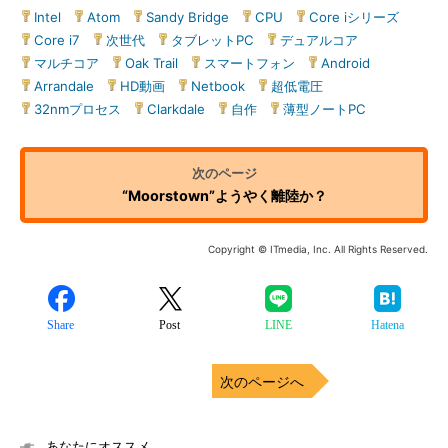
Intel
|
Atom
|
Sandy Bridge
|
CPU
|
Core iシリーズ
|
Core i7
|
次世代
|
タブレットPC
|
デュアルコア
|
マルチコア
|
Oak Trail
|
スマートフォン
|
Android
|
Arrandale
|
HD動画
|
Netbook
|
超低電圧
|
32nmプロセス
|
Clarkdale
|
自作
|
薄型ノートPC
“Moorstown”ようやく離陸か？
Copyright © ITmedia, Inc. All Rights Reserved.
Share
Post
LINE
Hatena
次のページへ
あなたにオススメ