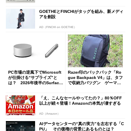
GOETHEとFINCHIがタッグを組み、新メディ
アを創設
AD（FINCHI on GOETHE）
PC市場の逆風下でMicrosoft
Razer印のバックパック「Ro
が仕掛ける“サプライズ”と
gue Backpack V4」は、タフ
は？ 2026年後半のSurface
で収納力バツグン ゲーマー
新製品を予想する
じゃなくても欲しくなる
「え、こんなセールやってたの？」80％OFF
以上が続々登場！Amazonの本気が凄すぎる
AD（Amazon）
AIデータセンターの“真の実力”を左右する「C
PU」 その復権の背景にあるものとは？