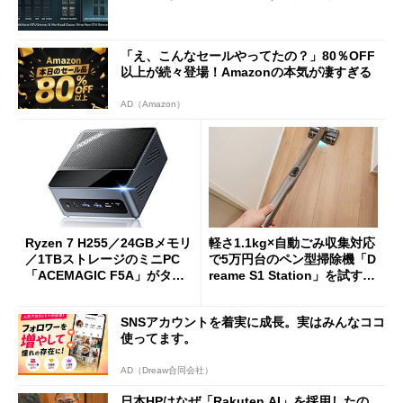
「え、こんなセールやってたの？」80％OFF
以上が続々登場！Amazonの本気が凄すぎる
AD（Amazon）
Ryzen 7 H255／24GBメモリ
軽さ1.1kg×自動ごみ収集対応
／1TBストレージのミニPC
で5万円台のペン型掃除機「D
「ACEMAGIC F5A」がタイ
reame S1 Station」を試す
ムセールで41％オフの10万69
見えた長所と短所
98円に
SNSアカウントを着実に成長。実はみんなココ
使ってます。
AD（Dreaw合同会社）
日本HPはなぜ「Rakuten AI」を採用したの