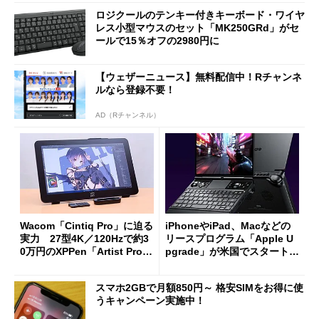
ロジクールのテンキー付きキーボード・ワイヤ
レス小型マウスのセット「MK250GRd」がセ
ールで15％オフの2980円に
【ウェザーニュース】無料配信中！Rチャンネ
ルなら登録不要！
AD（Rチャンネル）
Wacom「Cintiq Pro」に迫る
iPhoneやiPad、Macなどの
実力 27型4K／120Hzで約3
リースプログラム「Apple U
0万円のXPPen「Artist Pro 2
pgrade」が米国でスタート／
7（Gen 2）」でお絵描きして
Bluetooth LEの新規格「Blu
分かった魅力と妥協点
etooth High Data Throughp
スマホ2GBで月額850円～ 格安SIMをお得に使
ut」が明...
うキャンペーン実施中！