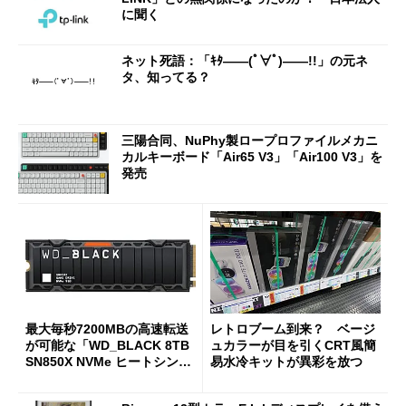
に聞く
ネット死語：「ｷﾀ――(ﾟ∀ﾟ)――!!」の元ネ
タ、知ってる？
三陽合同、NuPhy製ロープロファイルメカニ
カルキーボード「Air65 V3」「Air100 V3」を
発売
最大毎秒7200MBの高速転送
レトロブーム到来？ ベージ
が可能な「WD_BLACK 8TB
ュカラーが目を引くCRT風簡
SN850X NVMe ヒートシンク
易水冷キットが異彩を放つ
付き」が18％オフの17万508
7円に