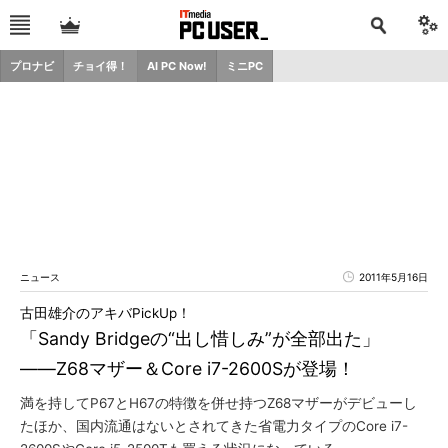
プロナビ
チョイ得！
AI PC Now!
ミニPC
ニュース
2011年5月16日
古田雄介のアキバPickUp！
「Sandy Bridgeの“出し惜しみ”が全部出た」
――Z68マザー＆Core i7-2600Sが登場！
満を持してP67とH67の特徴を併せ持つZ68マザーがデビューし
たほか、国内流通はないとされてきた省電力タイプのCore i7-