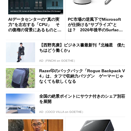
AIデータセンターの“真の実
PC市場の逆風下でMicrosoft
力”を左右する「CPU」 そ
が仕掛ける“サプライズ”と
の復権の背景にあるものと
は？ 2026年後半のSurface
は？
新製品を予想する
【西野亮廣】ビジネス書最新刊『北極星 僕た
ちはどう働くか』
AD（FINCHI on GOETHE）
Razer印のバックパック「Rogue Backpack V
4」は、タフで収納力バツグン ゲーマーじゃ
なくても欲しくなる
全国の絶景ポイントにサウナ付きのシェア別荘
を展開
AD（COCO VILLA on GOETHE）