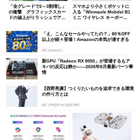
「全グレードで2～3割増し」
スマホより小さくポケットに
の衝撃 グラフィックスカー
入る「Winmaxle Mobdel B1
ドの値上がりラッシュでアキ
ミニ ワイヤレス キーボー
バの購入制限が深刻化
ド」がセールで10％オフの37
94円に
「え、こんなセールやってたの？」80％OFF
以上が続々登場！Amazonの本気が凄すぎる
AD（Amazon）
新GPU「Radeon RX 9050」が登場するもア
キバの反応は静か――2026年8月最新パーツ事
情
【西野亮廣】つくりたいものを追求できる環境
の作り方とは
AD（FINCHI on GOETHE）