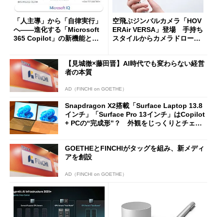
「人主導」から「自律実行」
空飛ぶジンバルカメラ「HOV
へ――進化する「Microsoft
ERAir VERSA」登場 手持ち
365 Copilot」の新機能とエ
スタイルからカメラドローン
ージェントAIの現在地
に合体変形
【見城徹×藤田晋】AI時代でも変わらない経営
者の本質
AD（FINCHI on GOETHE）
Snapdragon X2搭載「Surface Laptop 13.8
インチ」「Surface Pro 13インチ」はCopilot
+ PCの“完成形”？ 外観をじっくりとチェッ
クしてみた
GOETHEとFINCHIがタッグを組み、新メディ
アを創設
AD（FINCHI on GOETHE）