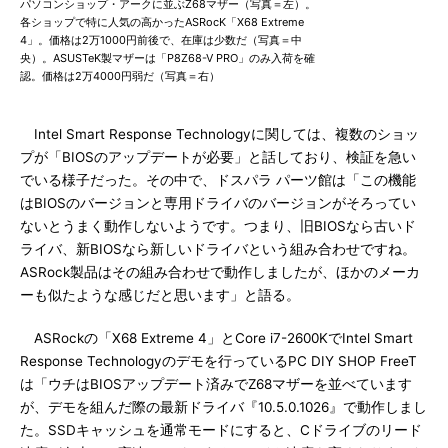
パソコンショップ・アークに並ぶZ68マザー（写真＝左）。
各ショップで特に人気の高かったASRocK「X68 Extreme
4」。価格は2万1000円前後で、在庫は少数だ（写真＝中
央）。ASUSTeK製マザーは「P8Z68-V PRO」のみ入荷を確
認。価格は2万4000円弱だ（写真＝右）
Intel Smart Response Technologyに関しては、複数のショッ
プが「BIOSのアップデートが必要」と話しており、検証を急い
でいる様子だった。その中で、ドスパラ パーツ館は「この機能
はBIOSのバージョンと専用ドライバのバージョンがそろってい
ないとうまく動作しないようです。つまり、旧BIOSなら古いド
ライバ、新BIOSなら新しいドライバという組み合わせですね。
ASRock製品はその組み合わせで動作しましたが、ほかのメーカ
ーも似たような感じだと思います」と語る。
ASRockの「X68 Extreme 4」とCore i7-2600KでIntel Smart
Response Technologyのデモを行っているPC DIY SHOP FreeT
は「ウチはBIOSアップデート済みでZ68マザーを並べています
が、デモを組んだ際の最新ドライバ『10.5.0.1026』で動作しまし
た。SSDキャッシュを通常モードにすると、Cドライブのリード