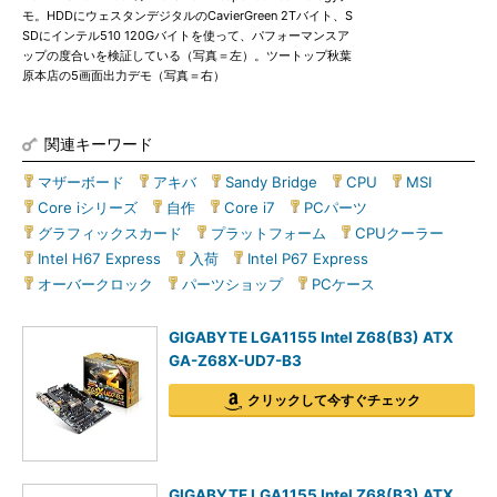
モ。HDDにウェスタンデジタルのCavierGreen 2Tバイト、S
SDにインテル510 120Gバイトを使って、パフォーマンスア
ップの度合いを検証している（写真＝左）。ツートップ秋葉
原本店の5画面出力デモ（写真＝右）
関連キーワード
マザーボード
|
アキバ
|
Sandy Bridge
|
CPU
|
MSI
|
Core iシリーズ
|
自作
|
Core i7
|
PCパーツ
|
グラフィックスカード
|
プラットフォーム
|
CPUクーラー
|
Intel H67 Express
|
入荷
|
Intel P67 Express
|
オーバークロック
|
パーツショップ
|
PCケース
GIGABYTE LGA1155 Intel Z68(B3) ATX
GA-Z68X-UD7-B3
クリックして今すぐチェック
GIGABYTE LGA1155 Intel Z68(B3) ATX