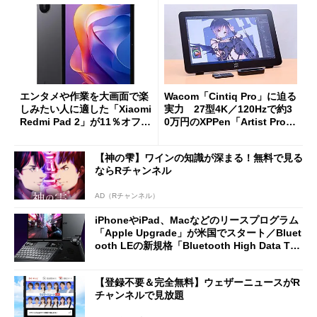
エンタメや作業を大画面で楽
Wacom「Cintiq Pro」に迫る
しみたい人に適した「Xiaomi
実力 27型4K／120Hzで約3
Redmi Pad 2」が11％オフの
0万円のXPPen「Artist Pro 2
2万4980円に
7（Gen 2）」でお絵描きして
分かった魅力と妥協点
【神の雫】ワインの知識が深まる！無料で見る
ならRチャンネル
AD（Rチャンネル）
iPhoneやiPad、Macなどのリースプログラム
「Apple Upgrade」が米国でスタート／Bluet
ooth LEの新規格「Bluetooth High Data Thr
oughput」が明...
【登録不要＆完全無料】ウェザーニュースがR
チャンネルで見放題