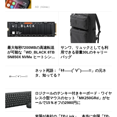
AD（IIJmio）
最大毎秒7200MBの高速転送
サンワ、リュックとしても利
が可能な「WD_BLACK 8TB
用できる容量30Lのキャリー
SN850X NVMe ヒートシンク
バッグ
付き」が18％オフの17万508
7円に
ネット死語：「ｷﾀ――(ﾟ∀ﾟ)――!!」の元ネ
タ、知ってる？
ロジクールのテンキー付きキーボード・ワイヤ
レス小型マウスのセット「MK250GRd」がセ
ールで15％オフの2980円に
米国が本社の「TP-Link」 本当に中国「TP-