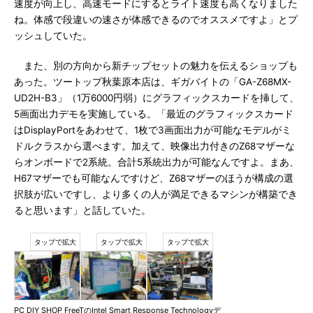
速度が向上し、高速モードにするとライト速度も高くなりました
ね。体感で段違いの速さが体感できるのでオススメですよ」とプ
ッシュしていた。
また、別の方向から新チップセットの魅力を伝えるショップも
あった。ツートップ秋葉原本店は、ギガバイトの「GA-Z68MX-
UD2H-B3」（1万6000円弱）にグラフィックスカードを挿して、
5画面出力デモを実施している。「最近のグラフィックスカード
はDisplayPortをあわせて、1枚で3画面出力が可能なモデルがミ
ドルクラスから選べます。加えて、映像出力付きのZ68マザーな
らオンボードで2系統。合計5系統出力が可能なんですよ。まあ、
H67マザーでも可能なんですけど、Z68マザーのほうが構成の選
択肢が広いですし、より多くの人が満足できるマシンが構築でき
ると思います」と話していた。
PC DIY SHOP FreeTのIntel Smart Response Technologyデ