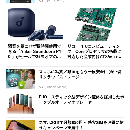
AD（Rチャンネル）
騒音を気にせず長時間使用で
リコーPFUコンピューティン
きる「Anker Soundcore P4
グ、Coreプロセッサの搭載に
0i」がセールで25％オフの59
対応した産業向けATX/micro
90円に
ATXマザーボード
スマホの写真／動画をもう一段安全に 買い切
りクラウドストレージ
AD（ITmedia Mobile）
FIIO、スティック型デザイン筐体を採用したポ
ータブルオーディオプレーヤー
スマホ2GBで月額850円～ 格安SIMをお得に使
うキャンペーン実施中！