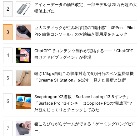
アイオーデータの価格改定、一部モデルは25万円超の大
幅値上げに
巨大スティックが生み出す謎の“脳汁感” XPPen「Pilot
Pro 編集コンソール」のお絵描き実用度をチェック
ChatGPTでコンテンツ制作が完結する――「ChatGPT
向けアドビプラグイン」が登場
軽さ1.1kg×自動ごみ収集対応で5万円台のペン型掃除機
「Dreame S1 Station」を試す 見えた長所と短所
Snapdragon X2搭載「Surface Laptop 13.8インチ」
「Surface Pro 13インチ」はCopilot+ PCの“完成形”？
外観をじっくりとチェックしてみた
寝ころびながらゲームができる「ゲーミングロングピロ
ー」