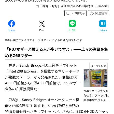
2600SやCore i5-2500Tも買える状況になっている。
[古田雄介（ぜせ）＆ITmediaアキバ取材班，ITmedia]
PC用表示
関連情報
Share
Post
LINE
Hatena
※本記事はアフィリエイトプログラムによる収益を得ています
「P67マザーと替える人が多いですよ」――上々の注目を集
めるZ68マザー
先週、Sandy Bridge用の上位チップセット
「Intel Z68 Express」を搭載するマザーボード
が複数のメーカーから発売された。価格は1万
4000円前後から3万4000円前後で、Z68マザー
全体の在庫は潤沢だ。
Z68マザー発売を知
らせるソフマップ秋
Z68は、Sandy Bridgeのオーバークロック機
葉原本館のポスター
能と内蔵GPUに対応する、いわばP67とH67の
特徴を併せ持ったチップセットだ。さらに、SSDをHDDのキャッ