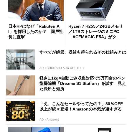
日本HPはなぜ「Rakuten A
Ryzen 7 H255／24GBメモリ
I」を採用したのか？ 岡戸社
／1TBストレージのミニPC
長に直撃
「ACEMAGIC F5A」がタイ
ムセールで41％オフの10万69
98円に
すべてが絶景、収益も得られるその仕組みとは
AD（COCO VILLA on GOETHE）
軽さ1.1kg×自動ごみ収集対応で5万円台のペン
型掃除機「Dreame S1 Station」を試す 見え
た長所と短所
「え、こんなセールやってたの？」80％OFF
以上が続々登場！Amazonの本気が凄すぎる
AD（Amazon）