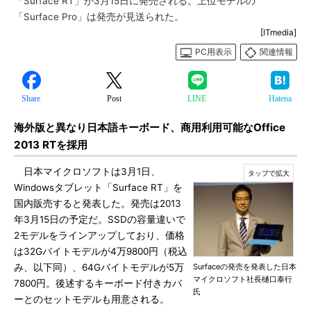
「Surface RT」が3月15日に発売される。上位モデルの
「Surface Pro」は発売が見送られた。
[ITmedia]
PC用表示
関連情報
Share
Post
LINE
Hatena
海外版と異なり日本語キーボード、商用利用可能なOffice
2013 RTを採用
日本マイクロソフトは3月1日、
Windowsタブレット「Surface RT」を
国内販売すると発表した。発売は2013
年3月15日の予定だ。SSDの容量違いで
2モデルをラインアップしており、価格
は32Gバイトモデルが4万9800円（税込
み、以下同）、64Gバイトモデルが5万
Surfaceの発売を発表した日本
マイクロソフト社長樋口泰行
7800円。後述するキーボード付きカバ
氏
ーとのセットモデルも用意される。