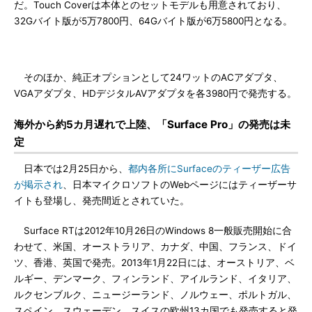
だ。Touch Coverは本体とのセットモデルも用意されており、
32Gバイト版が5万7800円、64Gバイト版が6万5800円となる。
そのほか、純正オプションとして24ワットのACアダプタ、
VGAアダプタ、HDデジタルAVアダプタを各3980円で発売する。
海外から約5カ月遅れで上陸、「Surface Pro」の発売は未
定
日本では2月25日から、
都内各所にSurfaceのティーザー広告
が掲示され
、日本マイクロソフトのWebページにはティーザーサ
イトも登場し、発売間近とされていた。
Surface RTは2012年10月26日のWindows 8一般販売開始に合
わせて、米国、オーストラリア、カナダ、中国、フランス、ドイ
ツ、香港、英国で発売。2013年1月22日には、オーストリア、ベ
ルギー、デンマーク、フィンランド、アイルランド、イタリア、
ルクセンブルク、ニュージーランド、ノルウェー、ポルトガル、
スペイン、スウェーデン、スイスの欧州13カ国でも発売すると発