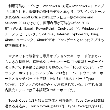
利用可能なアプリは、Windows RT対応のWindowsストアアプ
リに限られる。販売中の海外モデルと異なり、プリインストール
されるMicrosoft Office 2013はプレビュー版のHome and
Student 2013ではなく、商用利用が可能なOffice 2013
RT（Word、Excel、PowerPoint、OneNote）だ。Windowsメー
ル、メッセージング、SkyDrive、Internet Explorer 10、Bing、
Xboxミュージック、Xboxビデオ、Xboxゲームといったアプリも
標準搭載する。
マグネットで装着する専用オプションのキーボード付きカバー
も大きな特徴だ。感圧式タッチセンサー採用の薄型キーボードと
タッチパッドを備えた約3ミリ厚のカバー「Touch Cover」（ブ
ラック、ホワイト、シアンブルーの3色）、ハードウェアキーボ
ードとタッチパッドを搭載した約6ミリ厚のカバー「Type
Cover」（ブラックの1色のみ）が用意されている。いずれも国
内販売モデルでは日本語配列のキーボードだ。
Touch Coverは3月15日に本体と同時発売、Type Coverは数日
遅れる見込み。Touch Coverは9980円、Type Coverは1万980円