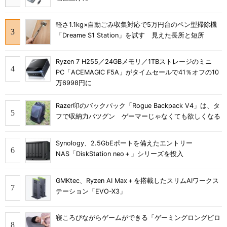
軽さ1.1kg×自動ごみ収集対応で5万円台のペン型掃除機
「Dreame S1 Station」を試す 見えた長所と短所
Ryzen 7 H255／24GBメモリ／1TBストレージのミニ
PC「ACEMAGIC F5A」がタイムセールで41％オフの10
万6998円に
Razer印のバックパック「Rogue Backpack V4」は、タ
フで収納力バツグン ゲーマーじゃなくても欲しくなる
Synology、2.5GbEポートを備えたエントリー
NAS「DiskStation neo＋」シリーズを投入
GMKtec、Ryzen AI Max＋を搭載したスリムAIワークス
テーション「EVO-X3」
寝ころびながらゲームができる「ゲーミングロングピロ