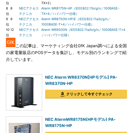
位
TX×2）
8
8
NECアクセス
Aterm WR8175N-HP（IEEE802.11b/g/n／100BASE-
位
テクニカ
TX×4／ハイパワー仕様）
9
9
NECアクセス
Aterm WR8750N-HP/E（IEEE802.11a/b/g/n／
位
テクニカ
1000BASE-T×4／ハイパワー仕様）
10
12
NECアクセス
Aterm WR9500N（IEEE802.11a/b/g/n／1000BASE-T×4
位
テクニカ
／ハイパワー仕様）
この記事は、マーケティング会社GfK Japan調べによる全国
の家電量販店のPOSデータを集計し、モデル別のランキングで紹
介しています。
NEC Aterm WR8370N[HPモデル] PA-
WR8370N-HP
クリックして今すぐチェック
NEC AtermWR8175N(HPモデル) PA-
WR8175N-HP