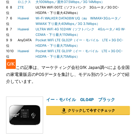
位
ロニクス
大100Mbps／屋外37.5Mbps／3G 14Mbps）
6
8
ZTE
ULTRA WiFi 007Z（ソフトバンク 3Gルータ／3G DC-
位
HSDPA・下り最大42Mbps）
7
6
Huawei
Wi-Fi WALKER DATA08W UQ（au WiMAX+3Gルータ／
位
WiMAX 下り最大40Mbps／3G 3.1Mbps）
8
7
Huawei
ULTRA WiFi 4G 102HW（ソフトバンク 4Gルータ／4G W-
位
CDMA・下り最大110Mbps）
9
9
AnyDATA
Pocket WiFi LTE GL02P（イー・モバイル LTE＋3G DC-
位
HSDPA・下り最大75Mbps）
10
10
Huawei
Pocket WiFi LTE GL01P（イー・モバイル LTE＋3G DC-
位
HSDPA・下り最大75Mbps）
この記事は、マーケティング会社GfK Japan調べによる全国
の家電量販店のPOSデータを集計し、モデル別のランキングで紹
介しています。
イー・モバイル GL04P ブラック
クリックして今すぐチェック