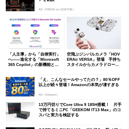
AD（FINCHI on GOETHE）
「人主導」から「自律実行」
空飛ぶジンバルカメラ「HOV
へ――進化する「Microsoft
ERAir VERSA」登場 手持ち
365 Copilot」の新機能とエ
スタイルからカメラドローン
ージェントAIの現在地
に合体変形
「え、こんなセールやってたの？」80％OFF
以上が続々登場！Amazonの本気が凄すぎる
AD（Amazon）
13万円切りでCore Ultra 9 185H搭載！ 片手
で持てるミニPC「GEEKOM IT13 Max」のコ
スパと実力を検証する