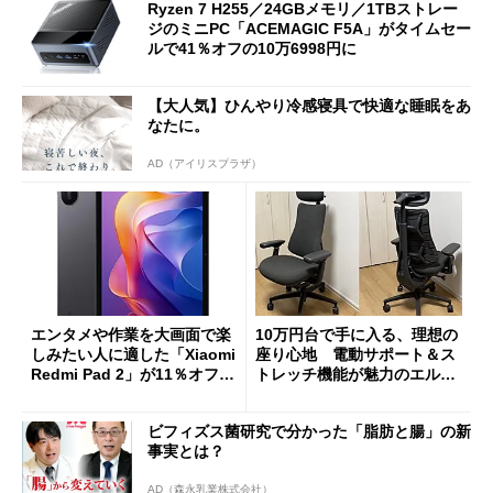
Ryzen 7 H255／24GBメモリ／1TBストレー
ジのミニPC「ACEMAGIC F5A」がタイムセー
ルで41％オフの10万6998円に
【大人気】ひんやり冷感寝具で快適な睡眠をあ
なたに。
AD（アイリスプラザ）
エンタメや作業を大画面で楽
10万円台で手に入る、理想の
しみたい人に適した「Xiaomi
座り心地 電動サポート＆ス
Redmi Pad 2」が11％オフの
トレッチ機能が魅力のエルゴ
2万4980円に
ノミクスチェア「LiberNovo
Omni Gen」を試す
ビフィズス菌研究で分かった「脂肪と腸」の新
事実とは？
AD（森永乳業株式会社）