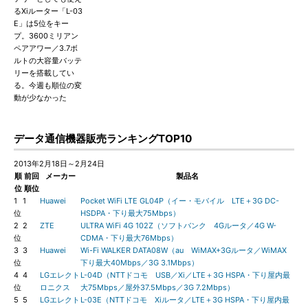
るXiルーター「L-03
E」は5位をキー
プ。3600ミリアン
ペアアワー／3.7ボ
ルトの大容量バッテ
リーを搭載してい
る。今週も順位の変
動が少なかった
データ通信機器販売ランキングTOP10
2013年2月18日～2月24日
順
前回
メーカー
製品名
位
順位
1
1
Huawei
Pocket WiFi LTE GL04P（イー・モバイル LTE＋3G DC-
位
HSDPA・下り最大75Mbps）
2
2
ZTE
ULTRA WiFi 4G 102Z（ソフトバンク 4Gルータ／4G W-
位
CDMA・下り最大76Mbps）
3
3
Huawei
Wi-Fi WALKER DATA08W（au WiMAX+3Gルータ／WiMAX
位
下り最大40Mbps／3G 3.1Mbps）
4
4
LGエレクト
L-04D（NTTドコモ USB／Xi／LTE＋3G HSPA・下り屋内最
位
ロニクス
大75Mbps／屋外37.5Mbps／3G 7.2Mbps）
5
5
LGエレクト
L-03E（NTTドコモ Xiルータ／LTE＋3G HSPA・下り屋内最