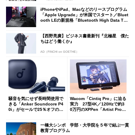
iPhoneやiPad、Macなどのリースプログラム
「Apple Upgrade」が米国でスタート／Bluet
ooth LEの新規格「Bluetooth High Data Thr
oughput」が明...
【西野亮廣】ビジネス書最新刊『北極星 僕た
ちはどう働くか』
AD（FINCHI on GOETHE）
騒音を気にせず長時間使用で
Wacom「Cintiq Pro」に迫る
きる「Anker Soundcore P4
実力 27型4K／120Hzで約3
0i」がセールで25％オフの59
0万円のXPPen「Artist Pro 2
90円に
7（Gen 2）」でお絵描きして
分かった魅力と妥協点
一橋大シンポ 学部・大学院を５年で結ぶ一貫
教育プログラム