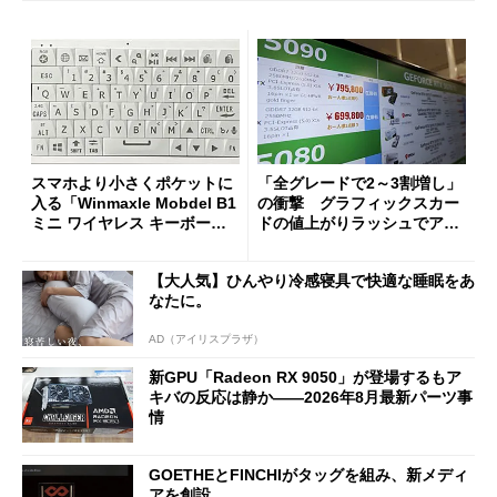
スマホより小さくポケットに
「全グレードで2～3割増し」
入る「Winmaxle Mobdel B1
の衝撃 グラフィックスカー
ミニ ワイヤレス キーボー
ドの値上がりラッシュでアキ
ド」がセールで10％オフの37
バの購入制限が深刻化
94円に
【大人気】ひんやり冷感寝具で快適な睡眠をあ
なたに。
AD（アイリスプラザ）
新GPU「Radeon RX 9050」が登場するもア
キバの反応は静か――2026年8月最新パーツ事
情
GOETHEとFINCHIがタッグを組み、新メディ
アを創設