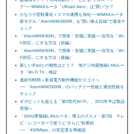
ク”──WiMAXルータ「URoad-Aero」は“買い”か？
かなり小型軽量化＋スマホ連携も強化──WiMAXルータ
新モデル「AtermWM3800R」を“買い換え目線”で速攻チ
ェック
「AtermWR8165N」で簡単・安価に実践──自宅を「Wi-
Fi対応」にする方法（前編）
「AtermWR8165N」で簡単・安価に実践──自宅を「Wi-
Fi対応」にする方法（後編）
新しいiPadとの相性はどう？ 地デジ内蔵無線LANルー
タ「Wi-Fi TV」検証
連続10時間＋新省電力動作機能がスゴイっ
──「AtermWM3600R」のバッテリー性能と通信性能を
チェック
ギガビットを超える「第5世代Wi-Fi」、2012年半ば製品
登場へ
「5GHz帯無線LANルータ」導入のススメ：第7回 テレ
ビ・レコーダーで使うと“さらに”効果的
──「450Mbps」の安定度を再確認