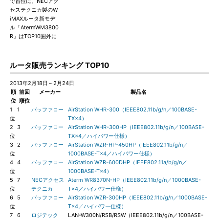
で首位に。NECアク
セステクニカ製のW
iMAXルータ新モデ
ル「AtermWM3800
R」はTOP10圏外に
ルータ販売ランキング TOP10
2013年2月18日～2月24日
順
前回
メーカー
製品名
位
順位
1
1
バッファロー
AirStation WHR-300（IEEE802.11b/g/n／100BASE-
位
TX×4）
2
3
バッファロー
AirStation WHR-300HP（IEEE802.11b/g/n／100BASE-
位
TX×4／ハイパワー仕様）
3
2
バッファロー
AirStation WZR-HP-450HP（IEEE802.11b/g/n／
位
1000BASE-T×4／ハイパワー仕様）
4
4
バッファロー
AirStation WZR-600DHP（IEEE802.11a/b/g/n／
位
1000BASE-T×4）
5
7
NECアクセス
Aterm WR8370N-HP（IEEE802.11b/g/n／1000BASE-
位
テクニカ
T×4／ハイパワー仕様）
6
5
バッファロー
AirStation WZR-300HP（IEEE802.11b/g/n／1000BASE-
位
T×4／ハイパワー仕様）
7
6
ロジテック
LAN-W300N/RSB/RSW（IEEE802.11b/g/n／100BASE-