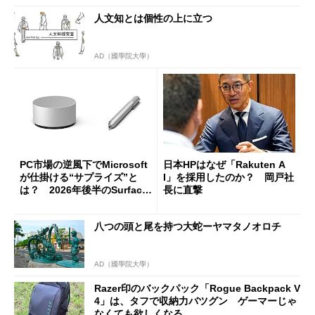
人文知とは個性の上に立つ
AD（國學院大學）
PC市場の逆風下でMicrosoft
日本HPはなぜ「Rakuten A
が仕掛ける“サプライズ”と
I」を採用したのか？ 岡戸社
は？ 2026年後半のSurface
長に直撃
新製品を予想する
八つの頭と尾を持つ大蛇ーヤマタノオロチ
AD（國學院大學）
Razer印のバックパック「Rogue Backpack V
4」は、タフで収納力バツグン ゲーマーじゃ
なくても欲しくなる