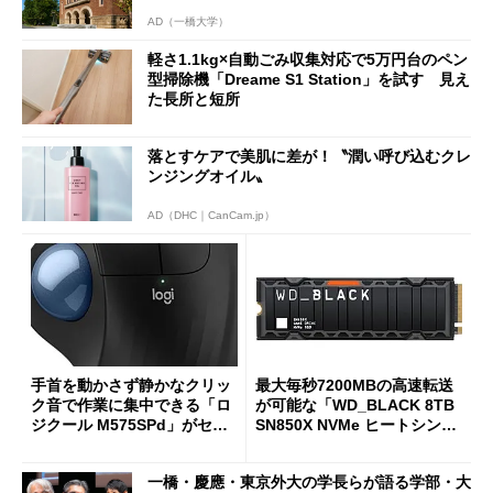
AD（一橋大学）
軽さ1.1kg×自動ごみ収集対応で5万円台のペン
型掃除機「Dreame S1 Station」を試す 見え
た長所と短所
落とすケアで美肌に差が！〝潤い呼び込むクレ
ンジングオイル〟
AD（DHC｜CanCam.jp）
手首を動かさず静かなクリッ
最大毎秒7200MBの高速転送
ク音で作業に集中できる「ロ
が可能な「WD_BLACK 8TB
ジクール M575SPd」がセー
SN850X NVMe ヒートシンク
ルで33％オフの5280円に
付き」が18％オフの17万508
7円に
一橋・慶應・東京外大の学長らが語る学部・大