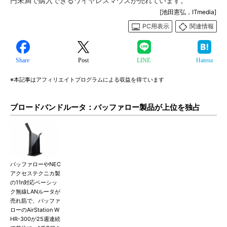
円未満で購入できるワイヤレスマウスが売れています。
[池田憲弘，ITmedia]
PC用表示
関連情報
Share
Post
LINE
Hatena
※本記事はアフィリエイトプログラムによる収益を得ています
ブロードバンドルータ：バッファロー製品が上位を独占
バッファローやNEC
アクセステクニカ製
の11n対応ベーシッ
ク無線LANルータが
売れ筋で、バッファ
ローのAirStation W
HR-300が25週連続