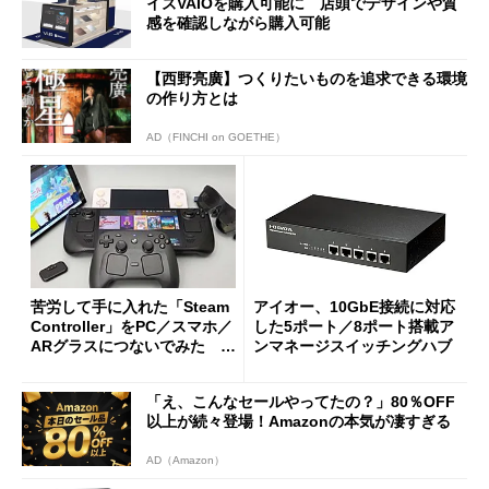
イズVAIOを購入可能に 店頭でデザインや質
感を確認しながら購入可能
【西野亮廣】つくりたいものを追求できる環境
の作り方とは
AD（FINCHI on GOETHE）
苦労して手に入れた「Steam
アイオー、10GbE接続に対応
Controller」をPC／スマホ／
した5ポート／8ポート搭載ア
ARグラスにつないでみた ゲ
ンマネージスイッチングハブ
ーム体験や実用性は？
「え、こんなセールやってたの？」80％OFF
以上が続々登場！Amazonの本気が凄すぎる
AD（Amazon）