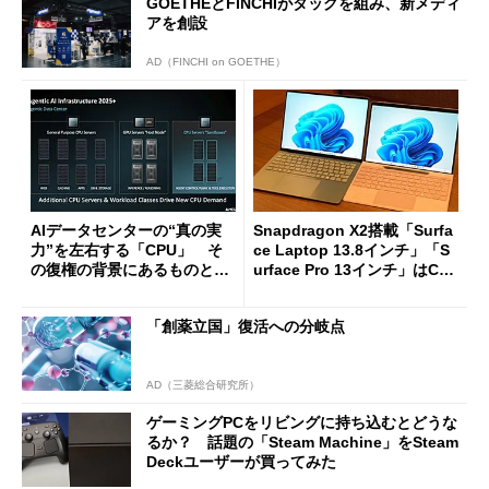
GOETHEとFINCHIがタッグを組み、新メディ
アを創設
AD（FINCHI on GOETHE）
AIデータセンターの“真の実
Snapdragon X2搭載「Surfa
力”を左右する「CPU」 そ
ce Laptop 13.8インチ」「S
の復権の背景にあるものと
urface Pro 13インチ」はCop
は？
ilot+ PCの“完成形”？ 外観
をじっくりとチェックしてみ
「創薬立国」復活への分岐点
た
AD（三菱総合研究所）
ゲーミングPCをリビングに持ち込むとどうな
るか？ 話題の「Steam Machine」をSteam
Deckユーザーが買ってみた