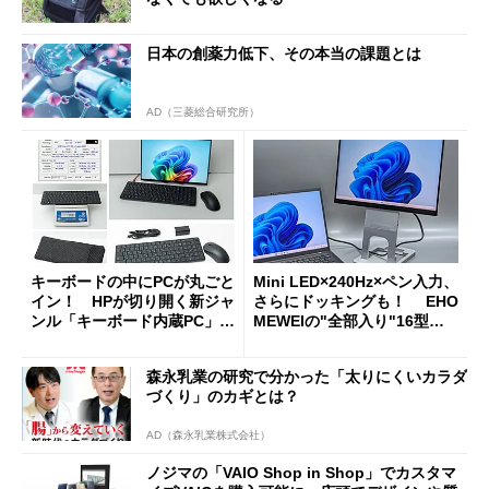
日本の創薬力低下、その本当の課題とは
AD（三菱総合研究所）
キーボードの中にPCが丸ごと
Mini LED×240Hz×ペン入力、
イン！ HPが切り開く新ジャ
さらにドッキングも！ EHO
ンル「キーボード内蔵PC」の
MEWEIの"全部入り"16型モ
使い勝手を徹底検証
バイルディスプレイ「TM-16
0PW」徹底レビュー
森永乳業の研究で分かった「太りにくいカラダ
づくり」のカギとは？
AD（森永乳業株式会社）
ノジマの「VAIO Shop in Shop」でカスタマ