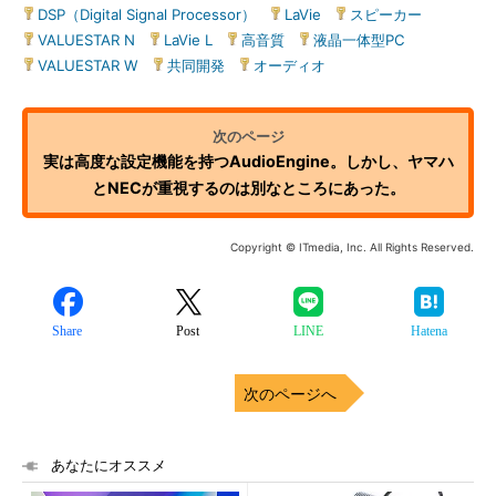
DSP（Digital Signal Processor）
|
LaVie
|
スピーカー
|
VALUESTAR N
|
LaVie L
|
高音質
|
液晶一体型PC
|
VALUESTAR W
|
共同開発
|
オーディオ
実は高度な設定機能を持つAudioEngine。しかし、ヤマハ
とNECが重視するのは別なところにあった。
Copyright © ITmedia, Inc. All Rights Reserved.
Share
Post
LINE
Hatena
次のページへ
あなたにオススメ