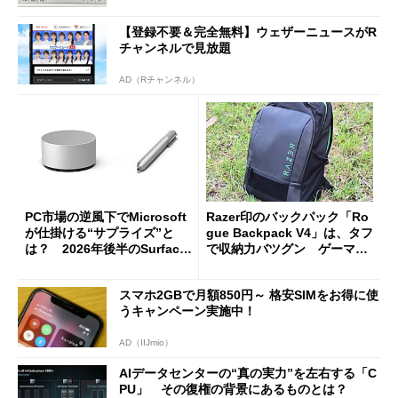
【登録不要＆完全無料】ウェザーニュースがR
チャンネルで見放題
AD（Rチャンネル）
PC市場の逆風下でMicrosoft
Razer印のバックパック「Ro
が仕掛ける“サプライズ”と
gue Backpack V4」は、タフ
は？ 2026年後半のSurface
で収納力バツグン ゲーマー
新製品を予想する
じゃなくても欲しくなる
スマホ2GBで月額850円～ 格安SIMをお得に使
うキャンペーン実施中！
AD（IIJmio）
AIデータセンターの“真の実力”を左右する「C
PU」 その復権の背景にあるものとは？