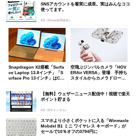
SNSアカウントを着実に成長。実はみんなココ
使ってます。
AD（Dreaw合同会社）
Snapdragon X2搭載「Surfa
空飛ぶジンバルカメラ「HOV
ce Laptop 13.8インチ」「S
ERAir VERSA」登場 手持ち
urface Pro 13インチ」はCop
スタイルからカメラドローン
ilot+ PCの“完成形”？ 外観
に合体変形
をじっくりとチェックしてみ
【無料】ウェザーニュース配信中！視聴で楽天
た
ポイント貯まる
AD（Rチャンネル）
スマホより小さくポケットに入る「Winmaxle
Mobdel B1 ミニ ワイヤレス キーボード」が
セールで10％オフの3794円に