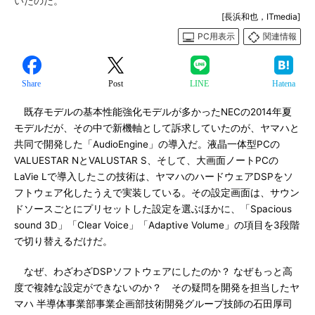
いたのだ。
[長浜和也，ITmedia]
PC用表示
関連情報
Share
Post
LINE
Hatena
既存モデルの基本性能強化モデルが多かったNECの2014年夏
モデルだが、その中で新機軸として訴求していたのが、ヤマハと
共同で開発した「AudioEngine」の導入だ。液晶一体型PCの
VALUESTAR NとVALUSTAR S、そして、大画面ノートPCの
LaVie Lで導入したこの技術は、ヤマハのハードウェアDSPをソ
フトウェア化したうえで実装している。その設定画面は、サウン
ドソースごとにプリセットした設定を選ぶほかに、「Spacious
sound 3D」「Clear Voice」「Adaptive Volume」の項目を3段階
で切り替えるだけだ。
なぜ、わざわざDSPソフトウェアにしたのか？ なぜもっと高
度で複雑な設定ができないのか？ その疑問を開発を担当したヤ
マハ 半導体事業部事業企画部技術開発グループ技師の石田厚司