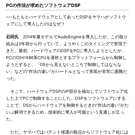
PCの作法が求めたソフトウェアDSP
──もともとハードウェアとしてあったDSPをヤマハがソフトウ
ェアにして導入したのはなぜ？
石田氏
2014年夏モデルでAudioEngineを導入したが、この取り
組みは2年前から行っていて、ようやくこのタイミングで実現で
きた。最初、ハードウェアのDSPをPCに導入しようとしたが、
PCのOSやX86系CPUを基幹とするプラットフォームから制御し
ようとすると、「OSから見えないところで制御してはならな
い」などの“作法の違い”がハードルとなって実装が非常に困難だ
った。
そこで、ハードウェアDSPのIP部分を抽出してソフトウェア化
した上でPCで制御することにした。DSPをソフトウェアにする
ことで、OSからハードウェアを制御するときの“作法の違い”がだ
いぶ解消できるため、技術的に導入が可能という見通しが立っ
た。
ただ、ヤマハではパテント保護の観点からソフトウェア化には