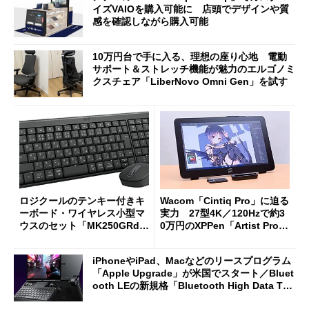
イズVAIOを購入可能に 店頭でデザインや質
感を確認しながら購入可能
10万円台で手に入る、理想の座り心地 電動
サポート＆ストレッチ機能が魅力のエルゴノミ
クスチェア「LiberNovo Omni Gen」を試す
ロジクールのテンキー付きキ
Wacom「Cintiq Pro」に迫る
ーボード・ワイヤレス小型マ
実力 27型4K／120Hzで約3
ウスのセット「MK250GRd」
0万円のXPPen「Artist Pro 2
がセールで15％オフの2980円
7（Gen 2）」でお絵描きして
に
分かった魅力と妥協点
iPhoneやiPad、Macなどのリースプログラム
「Apple Upgrade」が米国でスタート／Bluet
ooth LEの新規格「Bluetooth High Data Thr
oughput」が明...