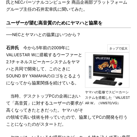
氏とNECパーソナルコンピュータ 商品企画部プラットフォーム
グループ主任の石井宏幸氏に聞いてみた。
ユーザーが望む高音質のためにヤマハと協業を
──NECとヤマハとの協業はいつから？
石井氏
今から5年前の2009年に
VALUESTAR Wに搭載するウーファーと
2.1チャネルスピーカーシステムをヤマ
ハと共同で開発して、このときに
SOUND BY YAMAHAのロゴをとるよう
になってから協業関係を続けている。
ヤマハの監修でスピーカーシ
当時、デスクトップPCの企画におい
ステムを搭載した「VALUEST
て「高音質」に対するユーザーの要求が
AR W」（VW970/VG）
高くなってきたときだった。ヤマハがそ
の領域で高い技術を持っていたので、協業してPCの開発を行う
ことになったのがスタートだ。