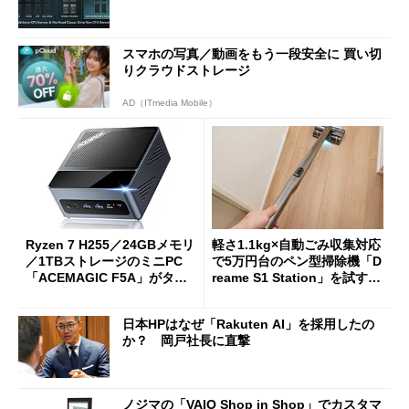
スマホの写真／動画をもう一段安全に 買い切
りクラウドストレージ
AD（ITmedia Mobile）
Ryzen 7 H255／24GBメモリ
軽さ1.1kg×自動ごみ収集対応
／1TBストレージのミニPC
で5万円台のペン型掃除機「D
「ACEMAGIC F5A」がタイ
reame S1 Station」を試す
ムセールで41％オフの10万69
見えた長所と短所
98円に
日本HPはなぜ「Rakuten AI」を採用したの
か？ 岡戸社長に直撃
ノジマの「VAIO Shop in Shop」でカスタマ