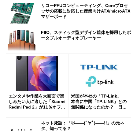
リコーPFUコンピューティング、Coreプロセ
ッサの搭載に対応した産業向けATX/microATX
マザーボード
FIIO、スティック型デザイン筐体を採用したポ
ータブルオーディオプレーヤー
エンタメや作業を大画面で楽
米国が本社の「TP-Link」
しみたい人に適した「Xiaomi
本当に中国「TP-LINK」との
Redmi Pad 2」が11％オフの
無関係になったのか？ 日本
2万4980円に
法人に聞く
ネット死語：「ｷﾀ――(ﾟ∀ﾟ)――!!」の元ネ
タ、知ってる？