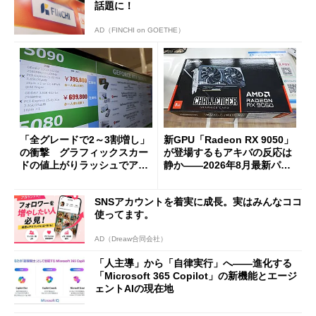
話題に！
AD（FINCHI on GOETHE）
「全グレードで2～3割増し」
新GPU「Radeon RX 9050」
の衝撃 グラフィックスカー
が登場するもアキバの反応は
ドの値上がりラッシュでアキ
静か――2026年8月最新パー
バの購入制限が深刻化
ツ事情
SNSアカウントを着実に成長。実はみんなココ
使ってます。
AD（Dreaw合同会社）
「人主導」から「自律実行」へ――進化する
「Microsoft 365 Copilot」の新機能とエージ
ェントAIの現在地