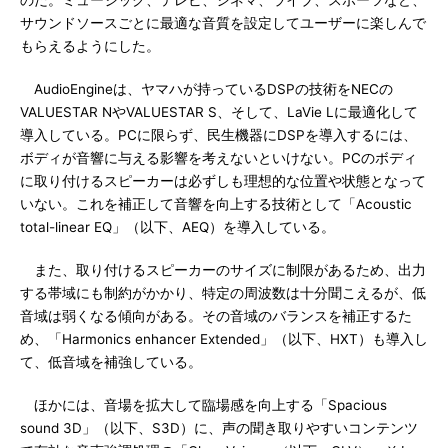
のだ。ミュージック、テレビ、シネマ、ライブ、スポーツなど、
サウンドソースごとに最適な音質を設定してユーザーに楽しんで
もらえるようにした。
AudioEngineは、ヤマハが持っているDSPの技術をNECの
VALUESTAR NやVALUESTAR S、そして、LaVie Lに最適化して
導入している。PCに限らず、民生機器にDSPを導入するには、
ボディが音響に与える影響を考えないといけない。PCのボディ
に取り付けるスピーカーは必ずしも理想的な位置や状態となって
いない。これを補正して音響を向上する技術として「Acoustic
total-linear EQ」（以下、AEQ）を導入している。
また、取り付けるスピーカーのサイズに制限があるため、出力
する帯域にも制約がかかり、特定の周波数は十分聞こえるが、低
音域は弱くなる傾向がある。その音域のバランスを補正するた
め、「Harmonics enhancer Extended」（以下、HXT）も導入し
て、低音域を補強している。
ほかには、音場を拡大して臨場感を向上する「Spacious
sound 3D」（以下、S3D）に、声の聞き取りやすいコンテンツ