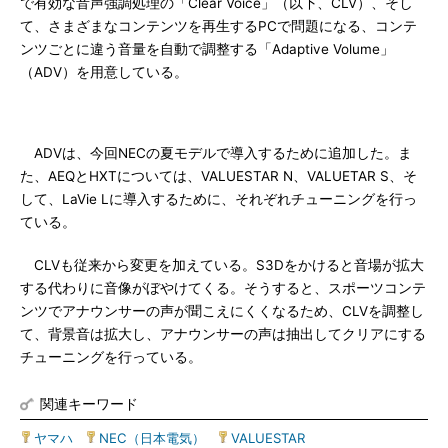
で有効な音声強調処理の「Clear Voice」（以下、CLV）、そし
て、さまざまなコンテンツを再生するPCで問題になる、コンテ
ンツごとに違う音量を自動で調整する「Adaptive Volume」
（ADV）を用意している。
ADVは、今回NECの夏モデルで導入するために追加した。ま
た、AEQとHXTについては、VALUESTAR N、VALUETAR S、そ
して、LaVie Lに導入するために、それぞれチューニングを行っ
ている。
CLVも従来から変更を加えている。S3Dをかけると音場が拡大
する代わりに音像がぼやけてくる。そうすると、スポーツコンテ
ンツでアナウンサーの声が聞こえにくくなるため、CLVを調整し
て、背景音は拡大し、アナウンサーの声は抽出してクリアにする
チューニングを行っている。
関連キーワード
ヤマハ
|
NEC（日本電気）
|
VALUESTAR
|