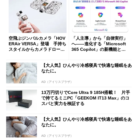
空飛ぶジンバルカメラ「HOV
「人主導」から「自律実行」
ERAir VERSA」登場 手持ち
へ――進化する「Microsoft
スタイルからカメラドローン
365 Copilot」の新機能とエ
に合体変形
ージェントAIの現在地
【大人気】ひんやり冷感寝具で快適な睡眠をあ
なたに。
AD（アイリスプラザ）
13万円切りでCore Ultra 9 185H搭載！ 片手
で持てるミニPC「GEEKOM IT13 Max」のコ
スパと実力を検証する
【大人気】ひんやり冷感寝具で快適な睡眠をあ
なたに。
AD（アイリスプラザ）