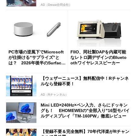
AD（Dreaw合同会社）
PC市場の逆風下でMicrosoft
FIIO、同社製DAPを内蔵可能
が仕掛ける“サプライズ”と
なレトロ調デザインのBlueto
は？ 2026年後半のSurface
othワイヤレススピーカー
新製品を予想する
【ウェザーニュース】無料配信中！Rチャンネ
ルなら登録不要！
AD（Rチャンネル）
Mini LED×240Hz×ペン入力、さらにドッキン
グも！ EHOMEWEIの"全部入り"16型モバイ
ルディスプレイ「TM-160PW」徹底レビュー
【登録不要＆完全無料】70年代洋楽がRチャン