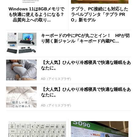
Windows 11は8GBメモリで
テプラ、PC接続にも対応した
も快適に使えるようになる？
ラベルプリンタ「テプラ PR
品質向上への取り...
O」新モデル
キーボードの中にPCが丸ごとイン！ HPが切
り開く新ジャンル「キーボード内蔵PC...
【大人気】ひんやり冷感寝具で快適な睡眠をあ
なたに。
AD（アイリスプラザ）
【大人気】ひんやり冷感寝具で快適な睡眠をあ
なたに。
AD（アイリスプラザ）