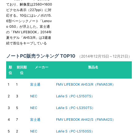
ており、解像度は2560×1600
ピクセル表示（227ppi）に対
応する。10位にはレノボの15.
6型ベーシックノート「Lenov
o G50」が浮上した。富士通
の「FMV LIFEBOOK」2014年
夏モデル「AH53/R」は3週連
続で首位をキープしている
ノートPC販売ランキング TOP10
（2014年12月15日～12月21日）
順
前回順
メーカー
製品名
位
位
1
1
富士通
FMV LIFEBOOK AH53/R（FMVA53R）
2
3
NEC
LaVie S（PC-LS150TS）
3
5
NEC
LaVie S（PC-LS350TS）
4
7
富士通
FMV LIFEBOOK AH42/S（FMVA42S）
5
2
NEC
LaVie S（PC-LS150SS）