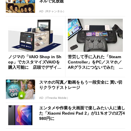
ネルで見放題
AD（Rチャンネル）
ノジマの「VAIO Shop in Sh
苦労して手に入れた「Steam
op」でカスタマイズVAIOを
Controller」をPC／スマホ／
購入可能に 店頭でデザイン
ARグラスにつないでみた ゲ
や質感を確認しながら購入可
ーム体験や実用性は？
能
スマホの写真／動画をもう一段安全に 買い切
りクラウドストレージ
AD（ITmedia Mobile）
エンタメや作業を大画面で楽しみたい人に適し
た「Xiaomi Redmi Pad 2」が11％オフの2万4
980円に