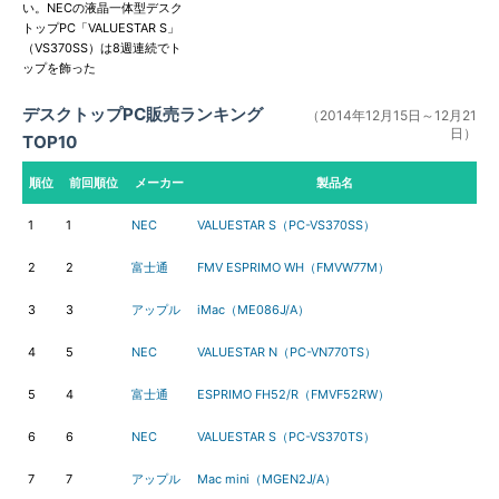
い。NECの液晶一体型デスク
トップPC「VALUESTAR S」
（VS370SS）は8週連続でト
ップを飾った
デスクトップPC販売ランキング
（2014年12月15日～12月21
日）
TOP10
順位
前回順位
メーカー
製品名
1
1
NEC
VALUESTAR S（PC-VS370SS）
2
2
富士通
FMV ESPRIMO WH（FMVW77M）
3
3
アップル
iMac（ME086J/A）
4
5
NEC
VALUESTAR N（PC-VN770TS）
5
4
富士通
ESPRIMO FH52/R（FMVF52RW）
6
6
NEC
VALUESTAR S（PC-VS370TS）
7
7
アップル
Mac mini（MGEN2J/A）