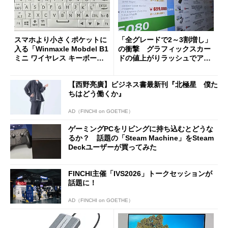
スマホより小さくポケットに
「全グレードで2～3割増し」
入る「Winmaxle Mobdel B1
の衝撃 グラフィックスカー
ミニ ワイヤレス キーボー
ドの値上がりラッシュでアキ
ド」がセールで10％オフの37
バの購入制限が深刻化
94円に
【西野亮廣】ビジネス書最新刊『北極星 僕た
ちはどう働くか』
AD（FINCHI on GOETHE）
ゲーミングPCをリビングに持ち込むとどうな
るか？ 話題の「Steam Machine」をSteam
Deckユーザーが買ってみた
FINCHI主催「IVS2026」トークセッションが
話題に！
AD（FINCHI on GOETHE）