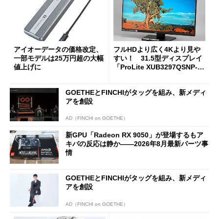
アイオーデータの価格改定、
フルHDより広く4Kより見や
一部モデルは25万円超の大幅
すい！ 31.5型ディスプレイ
値上げに
「ProLite XUB3297QSNP-B
1J」がテレワークにピッタリ
な理由
GOETHEとFINCHIがタッグを組み、新メディ
アを創設
AD（FINCHI on GOETHE）
新GPU「Radeon RX 9050」が登場するもア
キバの反応は静か――2026年8月最新パーツ事
情
GOETHEとFINCHIがタッグを組み、新メディ
アを創設
AD（FINCHI on GOETHE）