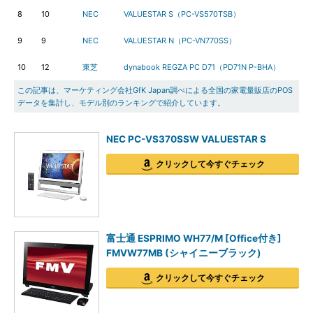
8
10
NEC
VALUESTAR S（PC-VS570TSB）
9
9
NEC
VALUESTAR N（PC-VN770SS）
10
12
東芝
dynabook REGZA PC D71（PD71N P-BHA）
この記事は、マーケティング会社GfK Japan調べによる全国の家電量販店のPOS
データを集計し、モデル別のランキングで紹介しています。
NEC PC-VS370SSW VALUESTAR S
クリックして今すぐチェック
富士通 ESPRIMO WH77/M [Office付き]
FMVW77MB (シャイニーブラック)
クリックして今すぐチェック