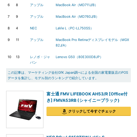
6
8
アップル
MacBook Air（MD711J/B）
7
9
アップル
MacBook Air（MD760J/B）
8
4
NEC
LaVie L（PC-LL750SS）
9
11
アップル
MacBook Pro Retinaディスプレイモデル（MGX
82J/A）
10
13
レノボ・ジャ
Lenovo G50（80E300D8JP）
パン
この記事は、マーケティング会社GfK Japan調べによる全国の家電量販店のPOS
データを集計し、モデル別のランキングで紹介しています。
富士通 FMV LIFEBOOK AH53/R [Office付
き] FMVA53RB (シャイニーブラック)
クリックして今すぐチェック