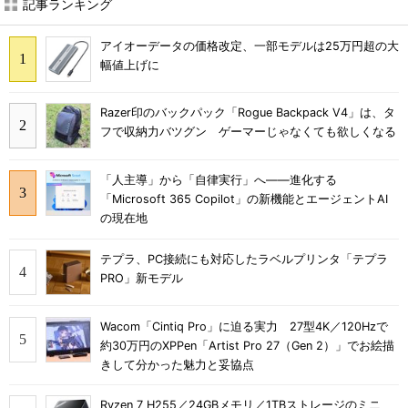
記事ランキング
アイオーデータの価格改定、一部モデルは25万円超の大
幅値上げに
Razer印のバックパック「Rogue Backpack V4」は、タ
フで収納力バツグン ゲーマーじゃなくても欲しくなる
「人主導」から「自律実行」へ――進化する
「Microsoft 365 Copilot」の新機能とエージェントAI
の現在地
テプラ、PC接続にも対応したラベルプリンタ「テプラ
PRO」新モデル
Wacom「Cintiq Pro」に迫る実力 27型4K／120Hzで
約30万円のXPPen「Artist Pro 27（Gen 2）」でお絵描
きして分かった魅力と妥協点
Ryzen 7 H255／24GBメモリ／1TBストレージのミニ