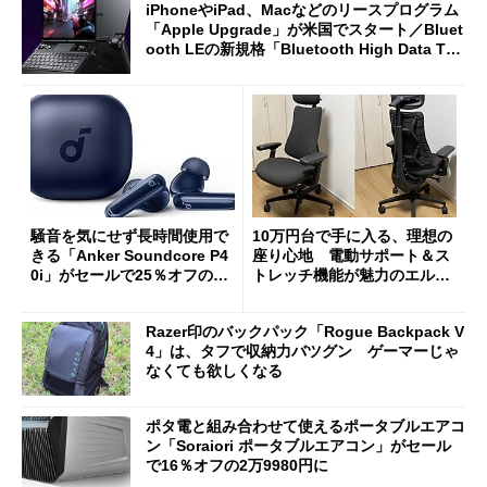
iPhoneやiPad、Macなどのリースプログラム
「Apple Upgrade」が米国でスタート／Bluet
ooth LEの新規格「Bluetooth High Data Thr
oughput」が明...
騒音を気にせず長時間使用で
10万円台で手に入る、理想の
きる「Anker Soundcore P4
座り心地 電動サポート＆ス
0i」がセールで25％オフの59
トレッチ機能が魅力のエルゴ
90円に
ノミクスチェア「LiberNovo
Omni Gen」を試す
Razer印のバックパック「Rogue Backpack V
4」は、タフで収納力バツグン ゲーマーじゃ
なくても欲しくなる
ポタ電と組み合わせて使えるポータブルエアコ
ン「Soraiori ポータブルエアコン」がセール
で16％オフの2万9980円に