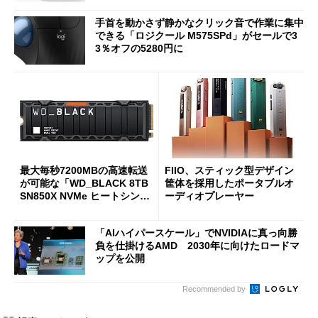
手首を動かさず静かなクリック音で作業に集中
できる「ロジクール M575SPd」がセールで3
3％オフの5280円に
最大毎秒7200MBの高速転送
FIIO、スティック型デザイン
が可能な「WD_BLACK 8TB
筐体を採用したポータブルオ
SN850X NVMe ヒートシンク
ーディオプレーヤー
付き」が18％オフの17万508
7円に
「AIハイパースケール」でNVIDIAに真っ向勝
負を仕掛けるAMD 2030年に向けたロードマ
ップを公開
Recommended by