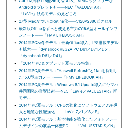
Core M搭載11.6型2in1が新加入、SIMロックフリーな
Androidタブレットも――NEC「VALUESTAR」
「LaVie」秋冬モデルの見どころ
27型iMacがついにRetina化――5120×2880ピクセル
最新版Officeをずっと使える主力の15.6型オールインワ
ンノート――「FMV LIFEBOOK AH」
2014年PC秋冬モデル：最新Office導入、IPS搭載モデル
も拡大──「dynabook REGZA PC D81／D71／D51」
「dynabook D61／D41」
「2014年PC＆タブレット夏モデル特集」
2014年PC夏モデル：“Haswell Refresh”と11acを採用し
た15.6型主力ノート――「FMV LIFEBOOK AH」
2014年PC夏モデル：Windows 8.1 Update導入にヤマハ
共同開発の音響技術──NEC「LaVie／VALUESTAR」新
モデル
2014年PC夏モデル：CPUの強化にソフトウェアDSP導
入と地道な性能強化──「LaVie Z／L／S／E」
2014年PC夏モデル：基本性能を強化したフォトフレー
ムデザインの液晶一体型PC――「VALUESTAR S／N」